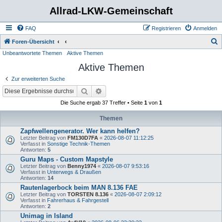
Allrad-LKW-Gemeinschaft
FAQ
Registrieren
Anmelden
S
Foren-Übersicht
Unbeantwortete Themen
Aktive Themen
u
Aktive Themen
c
h
Zur erweiterten Suche
e
Suche
Erweiterte Suche
Die Suche ergab 37 Treffer • Seite
1
von
1
Themen
Zapfwellengenerator. Wer kann helfen?
Letzter Beitrag von
FM130D7FA
«
2026-08-07 11:12:25
Verfasst in
Sonstige Technik-Themen
Antworten:
5
Guru Maps - Custom Mapstyle
Letzter Beitrag von
Benny1974
«
2026-08-07 9:53:16
Verfasst in
Unterwegs & Draußen
Antworten:
14
Rautenlagerbock beim MAN 8.136 FAE
Letzter Beitrag von
TORSTEN 8.136
«
2026-08-07 2:09:12
Verfasst in
Fahrerhaus & Fahrgestell
Antworten:
2
Unimag in Island