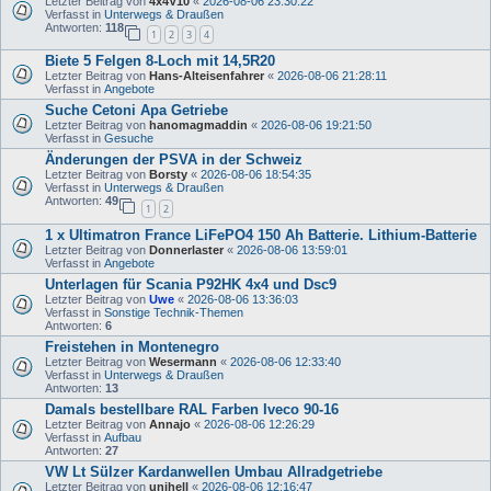
Letzter Beitrag von
4x4V10
«
2026-08-06 23:30:22
Verfasst in
Unterwegs & Draußen
Antworten:
118
1
2
3
4
Biete 5 Felgen 8-Loch mit 14,5R20
Letzter Beitrag von
Hans-Alteisenfahrer
«
2026-08-06 21:28:11
Verfasst in
Angebote
Suche Cetoni Apa Getriebe
Letzter Beitrag von
hanomagmaddin
«
2026-08-06 19:21:50
Verfasst in
Gesuche
Änderungen der PSVA in der Schweiz
Letzter Beitrag von
Borsty
«
2026-08-06 18:54:35
Verfasst in
Unterwegs & Draußen
Antworten:
49
1
2
1 x Ultimatron France LiFePO4 150 Ah Batterie. Lithium-Batterie
Letzter Beitrag von
Donnerlaster
«
2026-08-06 13:59:01
Verfasst in
Angebote
Unterlagen für Scania P92HK 4x4 und Dsc9
Letzter Beitrag von
Uwe
«
2026-08-06 13:36:03
Verfasst in
Sonstige Technik-Themen
Antworten:
6
Freistehen in Montenegro
Letzter Beitrag von
Wesermann
«
2026-08-06 12:33:40
Verfasst in
Unterwegs & Draußen
Antworten:
13
Damals bestellbare RAL Farben Iveco 90-16
Letzter Beitrag von
Annajo
«
2026-08-06 12:26:29
Verfasst in
Aufbau
Antworten:
27
VW Lt Sülzer Kardanwellen Umbau Allradgetriebe
Letzter Beitrag von
unihell
«
2026-08-06 12:16:47