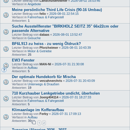
Letzter Beitrag von
Landcruiserowner
«
2026-08-02 16:03:46
Verfasst in
Angebote
Meine persönliche Third Life Crisis (90-16 Umbau)
Letzter Beitrag von
felix
«
2026-08-01 22:54:15
Verfasst in
Fahrerhaus & Fahrgestell
Antworten:
1
Suche Ausstellfenster "BIRKHOLZ SEITZ 35" 66x22cm oder
passende Alternative
Letzter Beitrag von
dalaas
«
2026-08-01 13:52:47
Verfasst in
Gesuche
BF6L913 zu heiss - zu wenig Öldruck?
Letzter Beitrag von
Pforzheimer
«
2026-08-01 10:43:39
Verfasst in
Motor & Getriebe
Antworten:
25
EW3 Fenster
Letzter Beitrag von
MAN-NI
«
2026-07-31 21:30:08
Verfasst in
Aufbau
Antworten:
5
Der optimale Hundekorb für Mischa
Letzter Beitrag von
verzahnerchris
«
2026-07-31 20:43:09
Verfasst in
Unterwegs & Draußen
Antworten:
19
710 Kurzhauber Lenkgetriebe undicht, überholen
Letzter Beitrag von
Joerg404114
«
2026-07-31 18:27:33
Verfasst in
Fahrerhaus & Fahrgestell
Antworten:
5
Klimaanlage im Kofferaufbau
Letzter Beitrag von
Ferby
«
2026-07-31 17:09:13
Verfasst in
Aufbau
Antworten:
30
1
2
Tunesien /Algerien 2026 - 2027