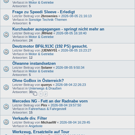
Verfasst in
Motor & Getriebe
Antworten:
5
Frage zu Speedi Sleeve - Erledigt
Letzter Beitrag von
2brownies
«
2026-08-05 21:16:13
Verfasst in
Sonstige Technik-Themen
Antworten:
6
Kurzhauber ausgegangen - springt nicht mehr an
Letzter Beitrag von
JRHeld
«
2026-08-05 16:18:40
Verfasst in
Motor & Getriebe
Antworten:
24
Deutzmotor BF6L913C (192 PS) gesucht.
Letzter Beitrag von
JJENNY01
«
2026-08-05 15:23:27
Verfasst in
Motor & Getriebe
Antworten:
12
Ölwanne instandsetzen
Letzter Beitrag von
Solarer
«
2026-08-05 9:50:34
Verfasst in
Motor & Getriebe
Antworten:
5
Ohne GoBox in Österreich?
Letzter Beitrag von
querys
«
2026-08-04 22:26:23
Verfasst in
Unterwegs & Draußen
Antworten:
30
1
2
Mercedes NG - Fett an der Radnabe vorn
Letzter Beitrag von
Pirx
«
2026-08-04 19:57:50
Verfasst in
Fahrerhaus & Fahrgestell
Antworten:
15
Verkaufe div. Filter
Letzter Beitrag von
MichaelW
«
2026-08-04 16:29:45
Verfasst in
Angebote
Werkzeug, Ersatzteile auf Tour