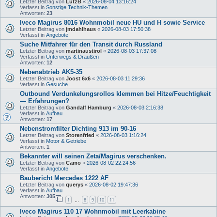
Letzter Beitrag von
LutzB
«
2026-08-04 13:16:24
Verfasst in
Sonstige Technik-Themen
Antworten:
23
Iveco Magirus 8016 Wohnmobil neue HU und H sowie Service
Letzter Beitrag von
jmdahlhaus
«
2026-08-03 17:50:38
Verfasst in
Angebote
Suche Mitfahrer für den Transit durch Russland
Letzter Beitrag von
martinaustirol
«
2026-08-03 17:37:08
Verfasst in
Unterwegs & Draußen
Antworten:
12
Nebenabtrieb AK5-35
Letzter Beitrag von
Joost 6x6
«
2026-08-03 11:29:36
Verfasst in
Gesuche
Outbound Verdunkelungsrollos klemmen bei Hitze/Feuchtigkeit
— Erfahrungen?
Letzter Beitrag von
Gandalf Hamburg
«
2026-08-03 2:16:38
Verfasst in
Aufbau
Antworten:
17
Nebenstromfilter Dichting 913 im 90-16
Letzter Beitrag von
Storenfried
«
2026-08-03 1:16:24
Verfasst in
Motor & Getriebe
Antworten:
1
Bekannter will seinen Zeta/Magirus verschenken.
Letzter Beitrag von
Camo
«
2026-08-02 22:24:56
Verfasst in
Angebote
Baubericht Mercedes 1222 AF
Letzter Beitrag von
querys
«
2026-08-02 19:47:36
Verfasst in
Aufbau
Antworten:
305
1
8
9
10
11
…
Iveco Magirus 110 17 Wohnmobil mit Leerkabine