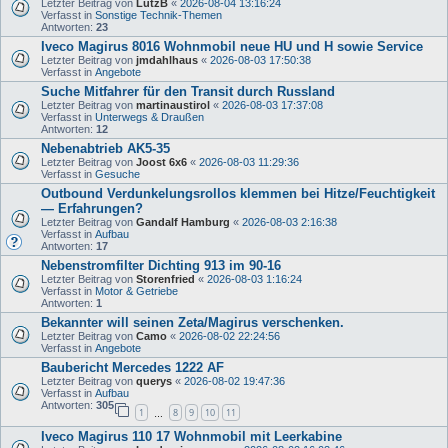
Letzter Beitrag von
LutzB
«
2026-08-04 13:16:24
Verfasst in
Sonstige Technik-Themen
Antworten:
23
Iveco Magirus 8016 Wohnmobil neue HU und H sowie Service
Letzter Beitrag von
jmdahlhaus
«
2026-08-03 17:50:38
Verfasst in
Angebote
Suche Mitfahrer für den Transit durch Russland
Letzter Beitrag von
martinaustirol
«
2026-08-03 17:37:08
Verfasst in
Unterwegs & Draußen
Antworten:
12
Nebenabtrieb AK5-35
Letzter Beitrag von
Joost 6x6
«
2026-08-03 11:29:36
Verfasst in
Gesuche
Outbound Verdunkelungsrollos klemmen bei Hitze/Feuchtigkeit
— Erfahrungen?
Letzter Beitrag von
Gandalf Hamburg
«
2026-08-03 2:16:38
Verfasst in
Aufbau
Antworten:
17
Nebenstromfilter Dichting 913 im 90-16
Letzter Beitrag von
Storenfried
«
2026-08-03 1:16:24
Verfasst in
Motor & Getriebe
Antworten:
1
Bekannter will seinen Zeta/Magirus verschenken.
Letzter Beitrag von
Camo
«
2026-08-02 22:24:56
Verfasst in
Angebote
Baubericht Mercedes 1222 AF
Letzter Beitrag von
querys
«
2026-08-02 19:47:36
Verfasst in
Aufbau
Antworten:
305
1
8
9
10
11
…
Iveco Magirus 110 17 Wohnmobil mit Leerkabine