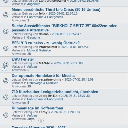
Letzter Beitrag von
Landcruiserowner
«
2026-08-02 16:03:46
Verfasst in
Angebote
Meine persönliche Third Life Crisis (90-16 Umbau)
Letzter Beitrag von
felix
«
2026-08-01 22:54:15
Verfasst in
Fahrerhaus & Fahrgestell
Antworten:
1
Suche Ausstellfenster "BIRKHOLZ SEITZ 35" 66x22cm oder
passende Alternative
Letzter Beitrag von
dalaas
«
2026-08-01 13:52:47
Verfasst in
Gesuche
BF6L913 zu heiss - zu wenig Öldruck?
Letzter Beitrag von
Pforzheimer
«
2026-08-01 10:43:39
Verfasst in
Motor & Getriebe
Antworten:
25
EW3 Fenster
Letzter Beitrag von
MAN-NI
«
2026-07-31 21:30:08
Verfasst in
Aufbau
Antworten:
5
Der optimale Hundekorb für Mischa
Letzter Beitrag von
verzahnerchris
«
2026-07-31 20:43:09
Verfasst in
Unterwegs & Draußen
Antworten:
19
710 Kurzhauber Lenkgetriebe undicht, überholen
Letzter Beitrag von
Joerg404114
«
2026-07-31 18:27:33
Verfasst in
Fahrerhaus & Fahrgestell
Antworten:
5
Klimaanlage im Kofferaufbau
Letzter Beitrag von
Ferby
«
2026-07-31 17:09:13
Verfasst in
Aufbau
Antworten:
30
1
2
Tunesien /Algerien 2026 - 2027