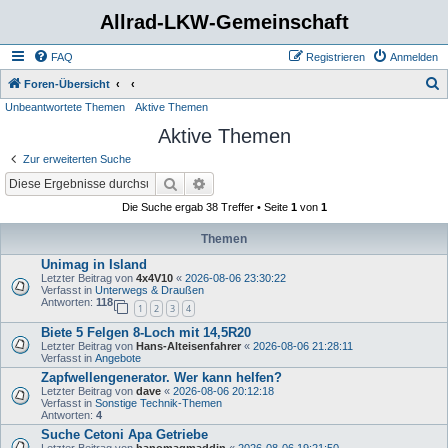
Allrad-LKW-Gemeinschaft
FAQ
Registrieren
Anmelden
S
Foren-Übersicht
Unbeantwortete Themen
Aktive Themen
u
Aktive Themen
c
h
Zur erweiterten Suche
e
Suche
Erweiterte Suche
Die Suche ergab 38 Treffer • Seite
1
von
1
Themen
Unimag in Island
Letzter Beitrag von
4x4V10
«
2026-08-06 23:30:22
Verfasst in
Unterwegs & Draußen
Antworten:
118
1
2
3
4
Biete 5 Felgen 8-Loch mit 14,5R20
Letzter Beitrag von
Hans-Alteisenfahrer
«
2026-08-06 21:28:11
Verfasst in
Angebote
Zapfwellengenerator. Wer kann helfen?
Letzter Beitrag von
dave
«
2026-08-06 20:12:18
Verfasst in
Sonstige Technik-Themen
Antworten:
4
Suche Cetoni Apa Getriebe