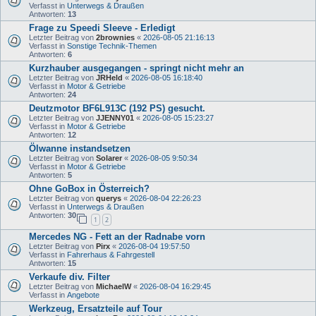
Verfasst in
Unterwegs & Draußen
Antworten:
13
Frage zu Speedi Sleeve - Erledigt
Letzter Beitrag von
2brownies
«
2026-08-05 21:16:13
Verfasst in
Sonstige Technik-Themen
Antworten:
6
Kurzhauber ausgegangen - springt nicht mehr an
Letzter Beitrag von
JRHeld
«
2026-08-05 16:18:40
Verfasst in
Motor & Getriebe
Antworten:
24
Deutzmotor BF6L913C (192 PS) gesucht.
Letzter Beitrag von
JJENNY01
«
2026-08-05 15:23:27
Verfasst in
Motor & Getriebe
Antworten:
12
Ölwanne instandsetzen
Letzter Beitrag von
Solarer
«
2026-08-05 9:50:34
Verfasst in
Motor & Getriebe
Antworten:
5
Ohne GoBox in Österreich?
Letzter Beitrag von
querys
«
2026-08-04 22:26:23
Verfasst in
Unterwegs & Draußen
Antworten:
30
1
2
Mercedes NG - Fett an der Radnabe vorn
Letzter Beitrag von
Pirx
«
2026-08-04 19:57:50
Verfasst in
Fahrerhaus & Fahrgestell
Antworten:
15
Verkaufe div. Filter
Letzter Beitrag von
MichaelW
«
2026-08-04 16:29:45
Verfasst in
Angebote
Werkzeug, Ersatzteile auf Tour