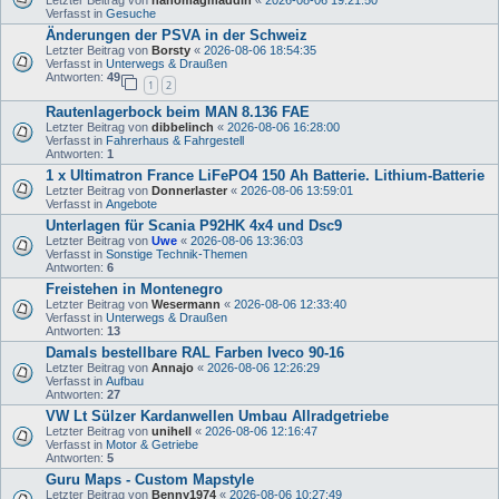
Letzter Beitrag von
hanomagmaddin
«
2026-08-06 19:21:50
Verfasst in
Gesuche
Änderungen der PSVA in der Schweiz
Letzter Beitrag von
Borsty
«
2026-08-06 18:54:35
Verfasst in
Unterwegs & Draußen
Antworten:
49
1
2
Rautenlagerbock beim MAN 8.136 FAE
Letzter Beitrag von
dibbelinch
«
2026-08-06 16:28:00
Verfasst in
Fahrerhaus & Fahrgestell
Antworten:
1
1 x Ultimatron France LiFePO4 150 Ah Batterie. Lithium-Batterie
Letzter Beitrag von
Donnerlaster
«
2026-08-06 13:59:01
Verfasst in
Angebote
Unterlagen für Scania P92HK 4x4 und Dsc9
Letzter Beitrag von
Uwe
«
2026-08-06 13:36:03
Verfasst in
Sonstige Technik-Themen
Antworten:
6
Freistehen in Montenegro
Letzter Beitrag von
Wesermann
«
2026-08-06 12:33:40
Verfasst in
Unterwegs & Draußen
Antworten:
13
Damals bestellbare RAL Farben Iveco 90-16
Letzter Beitrag von
Annajo
«
2026-08-06 12:26:29
Verfasst in
Aufbau
Antworten:
27
VW Lt Sülzer Kardanwellen Umbau Allradgetriebe
Letzter Beitrag von
unihell
«
2026-08-06 12:16:47
Verfasst in
Motor & Getriebe
Antworten:
5
Guru Maps - Custom Mapstyle
Letzter Beitrag von
Benny1974
«
2026-08-06 10:27:49