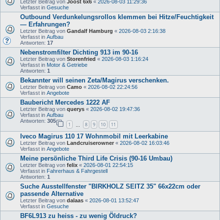
Letzter Beitrag von
Joost 6x6
«
2026-08-03 11:29:36
Verfasst in
Gesuche
Outbound Verdunkelungsrollos klemmen bei Hitze/Feuchtigkeit
— Erfahrungen?
Letzter Beitrag von
Gandalf Hamburg
«
2026-08-03 2:16:38
Verfasst in
Aufbau
Antworten:
17
Nebenstromfilter Dichting 913 im 90-16
Letzter Beitrag von
Storenfried
«
2026-08-03 1:16:24
Verfasst in
Motor & Getriebe
Antworten:
1
Bekannter will seinen Zeta/Magirus verschenken.
Letzter Beitrag von
Camo
«
2026-08-02 22:24:56
Verfasst in
Angebote
Baubericht Mercedes 1222 AF
Letzter Beitrag von
querys
«
2026-08-02 19:47:36
Verfasst in
Aufbau
Antworten:
305
1
8
9
10
11
…
Iveco Magirus 110 17 Wohnmobil mit Leerkabine
Letzter Beitrag von
Landcruiserowner
«
2026-08-02 16:03:46
Verfasst in
Angebote
Meine persönliche Third Life Crisis (90-16 Umbau)
Letzter Beitrag von
felix
«
2026-08-01 22:54:15
Verfasst in
Fahrerhaus & Fahrgestell
Antworten:
1
Suche Ausstellfenster "BIRKHOLZ SEITZ 35" 66x22cm oder
passende Alternative
Letzter Beitrag von
dalaas
«
2026-08-01 13:52:47
Verfasst in
Gesuche
BF6L913 zu heiss - zu wenig Öldruck?