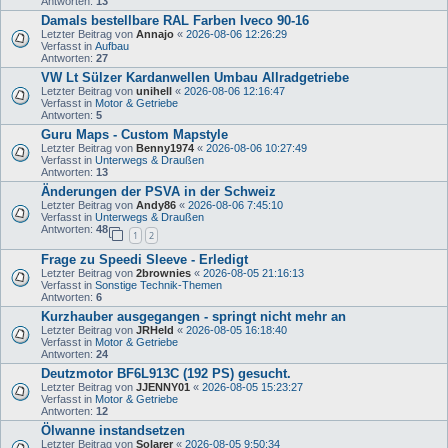
Antworten:
13
Damals bestellbare RAL Farben Iveco 90-16
Letzter Beitrag von
Annajo
«
2026-08-06 12:26:29
Verfasst in
Aufbau
Antworten:
27
VW Lt Sülzer Kardanwellen Umbau Allradgetriebe
Letzter Beitrag von
unihell
«
2026-08-06 12:16:47
Verfasst in
Motor & Getriebe
Antworten:
5
Guru Maps - Custom Mapstyle
Letzter Beitrag von
Benny1974
«
2026-08-06 10:27:49
Verfasst in
Unterwegs & Draußen
Antworten:
13
Änderungen der PSVA in der Schweiz
Letzter Beitrag von
Andy86
«
2026-08-06 7:45:10
Verfasst in
Unterwegs & Draußen
Antworten:
48
1
2
Frage zu Speedi Sleeve - Erledigt
Letzter Beitrag von
2brownies
«
2026-08-05 21:16:13
Verfasst in
Sonstige Technik-Themen
Antworten:
6
Kurzhauber ausgegangen - springt nicht mehr an
Letzter Beitrag von
JRHeld
«
2026-08-05 16:18:40
Verfasst in
Motor & Getriebe
Antworten:
24
Deutzmotor BF6L913C (192 PS) gesucht.
Letzter Beitrag von
JJENNY01
«
2026-08-05 15:23:27
Verfasst in
Motor & Getriebe
Antworten:
12
Ölwanne instandsetzen
Letzter Beitrag von
Solarer
«
2026-08-05 9:50:34