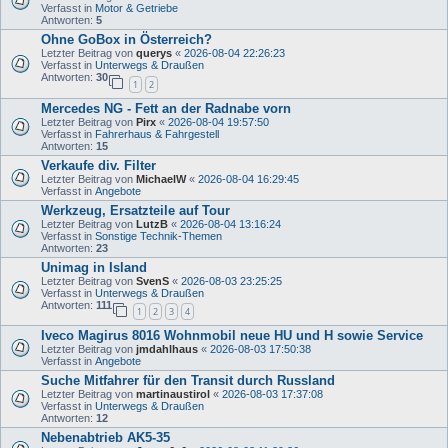
Verfasst in
Motor & Getriebe
Antworten:
5
Ohne GoBox in Österreich?
Letzter Beitrag von
querys
«
2026-08-04 22:26:23
Verfasst in
Unterwegs & Draußen
Antworten:
30
1
2
Mercedes NG - Fett an der Radnabe vorn
Letzter Beitrag von
Pirx
«
2026-08-04 19:57:50
Verfasst in
Fahrerhaus & Fahrgestell
Antworten:
15
Verkaufe div. Filter
Letzter Beitrag von
MichaelW
«
2026-08-04 16:29:45
Verfasst in
Angebote
Werkzeug, Ersatzteile auf Tour
Letzter Beitrag von
LutzB
«
2026-08-04 13:16:24
Verfasst in
Sonstige Technik-Themen
Antworten:
23
Unimag in Island
Letzter Beitrag von
SvenS
«
2026-08-03 23:25:25
Verfasst in
Unterwegs & Draußen
Antworten:
111
1
2
3
4
Iveco Magirus 8016 Wohnmobil neue HU und H sowie Service
Letzter Beitrag von
jmdahlhaus
«
2026-08-03 17:50:38
Verfasst in
Angebote
Suche Mitfahrer für den Transit durch Russland
Letzter Beitrag von
martinaustirol
«
2026-08-03 17:37:08
Verfasst in
Unterwegs & Draußen
Antworten:
12
Nebenabtrieb AK5-35