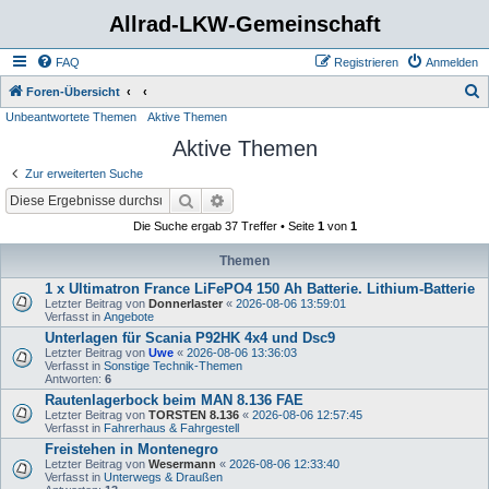
Allrad-LKW-Gemeinschaft
FAQ
Registrieren
Anmelden
S
Foren-Übersicht
Unbeantwortete Themen
Aktive Themen
u
Aktive Themen
c
h
Zur erweiterten Suche
e
Suche
Erweiterte Suche
Die Suche ergab 37 Treffer • Seite
1
von
1
Themen
1 x Ultimatron France LiFePO4 150 Ah Batterie. Lithium-Batterie
Letzter Beitrag von
Donnerlaster
«
2026-08-06 13:59:01
Verfasst in
Angebote
Unterlagen für Scania P92HK 4x4 und Dsc9
Letzter Beitrag von
Uwe
«
2026-08-06 13:36:03
Verfasst in
Sonstige Technik-Themen
Antworten:
6
Rautenlagerbock beim MAN 8.136 FAE
Letzter Beitrag von
TORSTEN 8.136
«
2026-08-06 12:57:45
Verfasst in
Fahrerhaus & Fahrgestell
Freistehen in Montenegro
Letzter Beitrag von
Wesermann
«
2026-08-06 12:33:40
Verfasst in
Unterwegs & Draußen