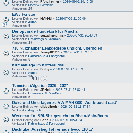
Letzter Beitrag von
Pforzheimer
«
2026-08-01 10:43:39
Verfasst in
Motor & Getriebe
Antworten:
25
EW3 Fenster
Letzter Beitrag von
MAN-NI
«
2026-07-31 21:30:08
Verfasst in
Aufbau
Antworten:
5
Der optimale Hundekorb für Mischa
Letzter Beitrag von
verzahnerchris
«
2026-07-31 20:43:09
Verfasst in
Unterwegs & Draußen
Antworten:
19
710 Kurzhauber Lenkgetriebe undicht, überholen
Letzter Beitrag von
Joerg404114
«
2026-07-31 18:27:33
Verfasst in
Fahrerhaus & Fahrgestell
Antworten:
5
Klimaanlage im Kofferaufbau
Letzter Beitrag von
Ferby
«
2026-07-31 17:09:13
Verfasst in
Aufbau
Antworten:
30
1
2
Tunesien /Algerien 2026 - 2027
Letzter Beitrag von
JRHeld
«
2026-07-31 16:02:41
Verfasst in
Unterwegs & Draußen
Antworten:
5
Doku und Unterlagen zu VW-MAN G90: Wer braucht das?
Letzter Beitrag von
dibbelinch
«
2026-07-31 11:47:54
Verfasst in
Angebote
Werkstatt für ISRI-Sitz gesucht im Rhein-Main-Raum
Letzter Beitrag von
Beda
«
2026-07-31 10:44:34
Verfasst in
Fahrerhaus & Fahrgestell
Dachluke ,Ausstieg Fahrerhaus Iveco 110 17