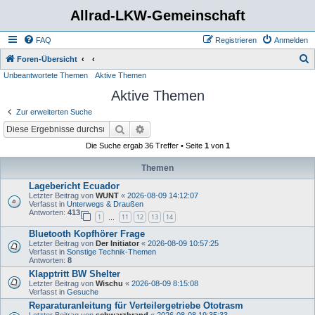
Allrad-LKW-Gemeinschaft
FAQ
Registrieren
Anmelden
S
Foren-Übersicht
Unbeantwortete Themen
Aktive Themen
u
Aktive Themen
c
h
Zur erweiterten Suche
e
Suche
Erweiterte Suche
Die Suche ergab 36 Treffer • Seite
1
von
1
Themen
Lagebericht Ecuador
Letzter Beitrag von
WUNT
«
2026-08-09 14:12:07
Verfasst in
Unterwegs & Draußen
Antworten:
413
1
11
12
13
14
…
Bluetooth Kopfhörer Frage
Letzter Beitrag von
Der Initiator
«
2026-08-09 10:57:25
Verfasst in
Sonstige Technik-Themen
Antworten:
8
Klapptritt BW Shelter
Letzter Beitrag von
Wischu
«
2026-08-09 8:15:08
Verfasst in
Gesuche
Reparaturanleitung für Verteilergetriebe Ototrasm