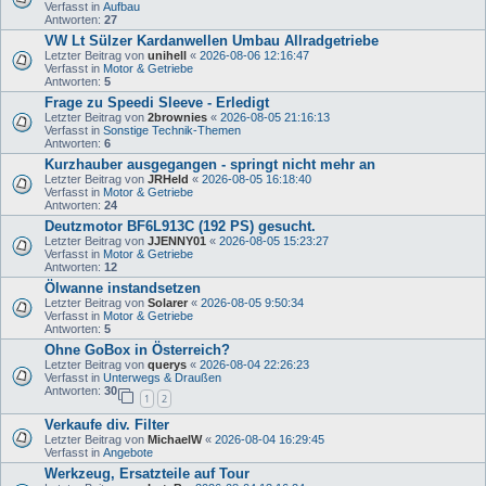
Verfasst in
Aufbau
Antworten:
27
VW Lt Sülzer Kardanwellen Umbau Allradgetriebe
Letzter Beitrag von
unihell
«
2026-08-06 12:16:47
Verfasst in
Motor & Getriebe
Antworten:
5
Frage zu Speedi Sleeve - Erledigt
Letzter Beitrag von
2brownies
«
2026-08-05 21:16:13
Verfasst in
Sonstige Technik-Themen
Antworten:
6
Kurzhauber ausgegangen - springt nicht mehr an
Letzter Beitrag von
JRHeld
«
2026-08-05 16:18:40
Verfasst in
Motor & Getriebe
Antworten:
24
Deutzmotor BF6L913C (192 PS) gesucht.
Letzter Beitrag von
JJENNY01
«
2026-08-05 15:23:27
Verfasst in
Motor & Getriebe
Antworten:
12
Ölwanne instandsetzen
Letzter Beitrag von
Solarer
«
2026-08-05 9:50:34
Verfasst in
Motor & Getriebe
Antworten:
5
Ohne GoBox in Österreich?
Letzter Beitrag von
querys
«
2026-08-04 22:26:23
Verfasst in
Unterwegs & Draußen
Antworten:
30
1
2
Verkaufe div. Filter
Letzter Beitrag von
MichaelW
«
2026-08-04 16:29:45
Verfasst in
Angebote
Werkzeug, Ersatzteile auf Tour