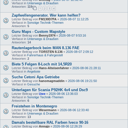
Verfasst in
Unterwegs & Draußen
Antworten:
119
1
2
3
4
Zapfwellengenerator. Wer kann helfen?
Letzter Beitrag von
FM130D7FA
«
2026-08-07 11:12:25
Verfasst in
Sonstige Technik-Themen
Antworten:
5
Guru Maps - Custom Mapstyle
Letzter Beitrag von
Benny1974
«
2026-08-07 9:53:16
Verfasst in
Unterwegs & Draußen
Antworten:
14
Rautenlagerbock beim MAN 8.136 FAE
Letzter Beitrag von
TORSTEN 8.136
«
2026-08-07 2:09:12
Verfasst in
Fahrerhaus & Fahrgestell
Antworten:
2
Biete 5 Felgen 8-Loch mit 14,5R20
Letzter Beitrag von
Hans-Alteisenfahrer
«
2026-08-06 21:28:11
Verfasst in
Angebote
Suche Cetoni Apa Getriebe
Letzter Beitrag von
hanomagmaddin
«
2026-08-06 19:21:50
Verfasst in
Gesuche
Unterlagen für Scania P92HK 4x4 und Dsc9
Letzter Beitrag von
Uwe
«
2026-08-06 13:36:03
Verfasst in
Sonstige Technik-Themen
Antworten:
6
Freistehen in Montenegro
Letzter Beitrag von
Wesermann
«
2026-08-06 12:33:40
Verfasst in
Unterwegs & Draußen
Antworten:
13
Damals bestellbare RAL Farben Iveco 90-16
Letzter Beitrag von
Annajo
«
2026-08-06 12:26:29