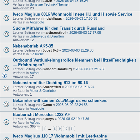
Letzter Beitrag von
LutzB
«
2026-08-04 13:16:24
Verfasst in
Sonstige Technik-Themen
Antworten:
23
Iveco Magirus 8016 Wohnmobil neue HU und H sowie Service
Letzter Beitrag von
jmdahlhaus
«
2026-08-03 17:50:38
Verfasst in
Angebote
Suche Mitfahrer für den Transit durch Russland
Letzter Beitrag von
martinaustirol
«
2026-08-03 17:37:08
Verfasst in
Unterwegs & Draußen
Antworten:
12
Nebenabtrieb AK5-35
Letzter Beitrag von
Joost 6x6
«
2026-08-03 11:29:36
Verfasst in
Gesuche
Outbound Verdunkelungsrollos klemmen bei Hitze/Feuchtigkeit
— Erfahrungen?
Letzter Beitrag von
Gandalf Hamburg
«
2026-08-03 2:16:38
Verfasst in
Aufbau
Antworten:
17
Nebenstromfilter Dichting 913 im 90-16
Letzter Beitrag von
Storenfried
«
2026-08-03 1:16:24
Verfasst in
Motor & Getriebe
Antworten:
1
Bekannter will seinen Zeta/Magirus verschenken.
Letzter Beitrag von
Camo
«
2026-08-02 22:24:56
Verfasst in
Angebote
Baubericht Mercedes 1222 AF
Letzter Beitrag von
querys
«
2026-08-02 19:47:36
Verfasst in
Aufbau
Antworten:
305
1
8
9
10
11
…
Iveco Magirus 110 17 Wohnmobil mit Leerkabine