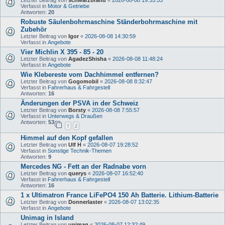
Letzter Beitrag von
schwarzbrand
«
2026-08-08 19:35:33
Verfasst in
Motor & Getriebe
Antworten:
20
Robuste Säulenbohrmaschine Ständerbohrmaschine mit
Zubehör
Letzter Beitrag von
Igor
«
2026-08-08 14:30:59
Verfasst in
Angebote
Vier Michlin X 395 - 85 - 20
Letzter Beitrag von
AgadezShisha
«
2026-08-08 11:48:24
Verfasst in
Angebote
Wie Klebereste vom Dachhimmel entfernen?
Letzter Beitrag von
Gogomobil
«
2026-08-08 8:32:47
Verfasst in
Fahrerhaus & Fahrgestell
Antworten:
16
Änderungen der PSVA in der Schweiz
Letzter Beitrag von
Borsty
«
2026-08-08 7:55:57
Verfasst in
Unterwegs & Draußen
Antworten:
53
1
2
Himmel auf den Kopf gefallen
Letzter Beitrag von
Ulf H
«
2026-08-07 19:28:52
Verfasst in
Sonstige Technik-Themen
Antworten:
9
Mercedes NG - Fett an der Radnabe vorn
Letzter Beitrag von
querys
«
2026-08-07 16:52:40
Verfasst in
Fahrerhaus & Fahrgestell
Antworten:
16
1 x Ultimatron France LiFePO4 150 Ah Batterie. Lithium-Batterie
Letzter Beitrag von
Donnerlaster
«
2026-08-07 13:02:35
Verfasst in
Angebote
Unimag in Island
Letzter Beitrag von
unimag
«
2026-08-07 12:32:49