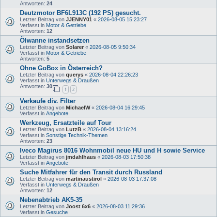
Antworten:
24
Deutzmotor BF6L913C (192 PS) gesucht.
Letzter Beitrag von
JJENNY01
«
2026-08-05 15:23:27
Verfasst in
Motor & Getriebe
Antworten:
12
Ölwanne instandsetzen
Letzter Beitrag von
Solarer
«
2026-08-05 9:50:34
Verfasst in
Motor & Getriebe
Antworten:
5
Ohne GoBox in Österreich?
Letzter Beitrag von
querys
«
2026-08-04 22:26:23
Verfasst in
Unterwegs & Draußen
Antworten:
30
1
2
Verkaufe div. Filter
Letzter Beitrag von
MichaelW
«
2026-08-04 16:29:45
Verfasst in
Angebote
Werkzeug, Ersatzteile auf Tour
Letzter Beitrag von
LutzB
«
2026-08-04 13:16:24
Verfasst in
Sonstige Technik-Themen
Antworten:
23
Iveco Magirus 8016 Wohnmobil neue HU und H sowie Service
Letzter Beitrag von
jmdahlhaus
«
2026-08-03 17:50:38
Verfasst in
Angebote
Suche Mitfahrer für den Transit durch Russland
Letzter Beitrag von
martinaustirol
«
2026-08-03 17:37:08
Verfasst in
Unterwegs & Draußen
Antworten:
12
Nebenabtrieb AK5-35
Letzter Beitrag von
Joost 6x6
«
2026-08-03 11:29:36
Verfasst in
Gesuche