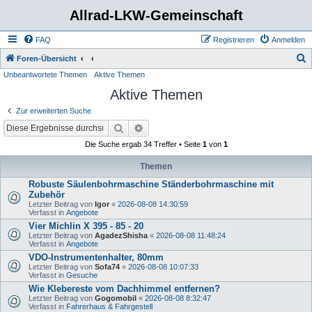
Allrad-LKW-Gemeinschaft
FAQ
Registrieren
Anmelden
S
Foren-Übersicht
Unbeantwortete Themen
Aktive Themen
u
Aktive Themen
c
h
Zur erweiterten Suche
e
Suche
Erweiterte Suche
Die Suche ergab 34 Treffer • Seite
1
von
1
Themen
Robuste Säulenbohrmaschine Ständerbohrmaschine mit
Zubehör
Letzter Beitrag von
Igor
«
2026-08-08 14:30:59
Verfasst in
Angebote
Vier Michlin X 395 - 85 - 20
Letzter Beitrag von
AgadezShisha
«
2026-08-08 11:48:24
Verfasst in
Angebote
VDO-Instrumentenhalter, 80mm
Letzter Beitrag von
Sofa74
«
2026-08-08 10:07:33
Verfasst in
Gesuche
Wie Klebereste vom Dachhimmel entfernen?
Letzter Beitrag von
Gogomobil
«
2026-08-08 8:32:47
Verfasst in
Fahrerhaus & Fahrgestell