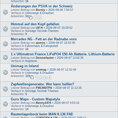
Antworten:
16
Änderungen der PSVA in der Schweiz
Letzter Beitrag von
Borsty
«
2026-08-08 7:55:57
Verfasst in
Unterwegs & Draußen
Antworten:
53
1
2
Himmel auf den Kopf gefallen
Letzter Beitrag von
Ulf H
«
2026-08-07 19:28:52
Verfasst in
Sonstige Technik-Themen
Antworten:
9
Mercedes NG - Fett an der Radnabe vorn
Letzter Beitrag von
querys
«
2026-08-07 16:52:40
Verfasst in
Fahrerhaus & Fahrgestell
Antworten:
16
1 x Ultimatron France LiFePO4 150 Ah Batterie. Lithium-Batterie
Letzter Beitrag von
Donnerlaster
«
2026-08-07 13:02:35
Verfasst in
Angebote
Unimag in Island
Letzter Beitrag von
unimag
«
2026-08-07 12:32:49
Verfasst in
Unterwegs & Draußen
Antworten:
119
1
2
3
4
Zapfwellengenerator. Wer kann helfen?
Letzter Beitrag von
FM130D7FA
«
2026-08-07 11:12:25
Verfasst in
Sonstige Technik-Themen
Antworten:
5
Guru Maps - Custom Mapstyle
Letzter Beitrag von
Benny1974
«
2026-08-07 9:53:16
Verfasst in
Unterwegs & Draußen
Antworten:
14
Rautenlagerbock beim MAN 8.136 FAE
Letzter Beitrag von
TORSTEN 8.136
«
2026-08-07 2:09:12