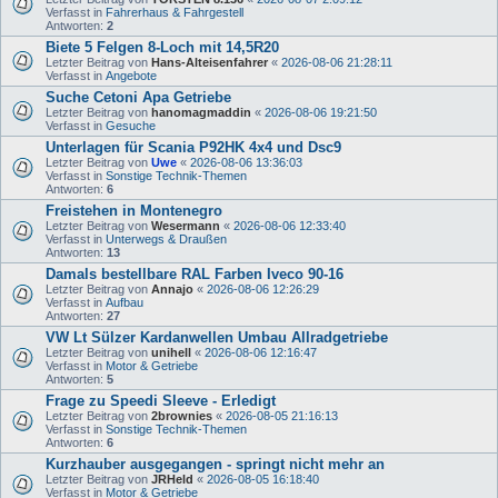
Verfasst in
Fahrerhaus & Fahrgestell
Antworten:
2
Biete 5 Felgen 8-Loch mit 14,5R20
Letzter Beitrag von
Hans-Alteisenfahrer
«
2026-08-06 21:28:11
Verfasst in
Angebote
Suche Cetoni Apa Getriebe
Letzter Beitrag von
hanomagmaddin
«
2026-08-06 19:21:50
Verfasst in
Gesuche
Unterlagen für Scania P92HK 4x4 und Dsc9
Letzter Beitrag von
Uwe
«
2026-08-06 13:36:03
Verfasst in
Sonstige Technik-Themen
Antworten:
6
Freistehen in Montenegro
Letzter Beitrag von
Wesermann
«
2026-08-06 12:33:40
Verfasst in
Unterwegs & Draußen
Antworten:
13
Damals bestellbare RAL Farben Iveco 90-16
Letzter Beitrag von
Annajo
«
2026-08-06 12:26:29
Verfasst in
Aufbau
Antworten:
27
VW Lt Sülzer Kardanwellen Umbau Allradgetriebe
Letzter Beitrag von
unihell
«
2026-08-06 12:16:47
Verfasst in
Motor & Getriebe
Antworten:
5
Frage zu Speedi Sleeve - Erledigt
Letzter Beitrag von
2brownies
«
2026-08-05 21:16:13
Verfasst in
Sonstige Technik-Themen
Antworten:
6
Kurzhauber ausgegangen - springt nicht mehr an
Letzter Beitrag von
JRHeld
«
2026-08-05 16:18:40
Verfasst in
Motor & Getriebe