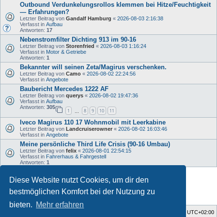
Outbound Verdunkelungsrollos klemmen bei Hitze/Feuchtigkeit
— Erfahrungen?
Letzter Beitrag von
Gandalf Hamburg
«
2026-08-03 2:16:38
Verfasst in
Aufbau
Antworten:
17
Nebenstromfilter Dichting 913 im 90-16
Letzter Beitrag von
Storenfried
«
2026-08-03 1:16:24
Verfasst in
Motor & Getriebe
Antworten:
1
Bekannter will seinen Zeta/Magirus verschenken.
Letzter Beitrag von
Camo
«
2026-08-02 22:24:56
Verfasst in
Angebote
Baubericht Mercedes 1222 AF
Letzter Beitrag von
querys
«
2026-08-02 19:47:36
Verfasst in
Aufbau
Antworten:
305
1
8
9
10
11
…
Iveco Magirus 110 17 Wohnmobil mit Leerkabine
Letzter Beitrag von
Landcruiserowner
«
2026-08-02 16:03:46
Verfasst in
Angebote
Meine persönliche Third Life Crisis (90-16 Umbau)
Letzter Beitrag von
felix
«
2026-08-01 22:54:15
Verfasst in
Fahrerhaus & Fahrgestell
Antworten:
1
Diese Website nutzt Cookies, um dir den
Die Suche ergab 34 Treffer • Seite
1
von
1
bestmöglichen Komfort bei der Nutzung zu
bieten.
Mehr erfahren
Foren-Übersicht
Alle Zeiten sind
UTC+02:00