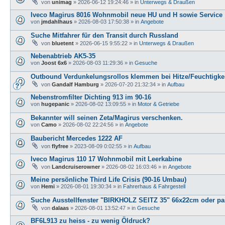
von
unimag
»
2026-06-12 19:24:46
» in
Unterwegs & Draußen
Iveco Magirus 8016 Wohnmobil neue HU und H sowie Service
von
jmdahlhaus
»
2026-08-03 17:50:38
» in
Angebote
Suche Mitfahrer für den Transit durch Russland
von
bluetent
»
2026-06-15 9:55:22
» in
Unterwegs & Draußen
Nebenabtrieb AK5-35
von
Joost 6x6
»
2026-08-03 11:29:36
» in
Gesuche
Outbound Verdunkelungsrollos klemmen bei Hitze/Feuchtigke
von
Gandalf Hamburg
»
2026-07-20 21:32:34
» in
Aufbau
Nebenstromfilter Dichting 913 im 90-16
von
hugepanic
»
2026-08-02 13:09:55
» in
Motor & Getriebe
Bekannter will seinen Zeta/Magirus verschenken.
von
Camo
»
2026-08-02 22:24:56
» in
Angebote
Baubericht Mercedes 1222 AF
von
flyfree
»
2023-08-09 0:02:55
» in
Aufbau
Iveco Magirus 110 17 Wohnmobil mit Leerkabine
von
Landcruiserowner
»
2026-08-02 16:03:46
» in
Angebote
Meine persönliche Third Life Crisis (90-16 Umbau)
von
Hemi
»
2026-08-01 19:30:34
» in
Fahrerhaus & Fahrgestell
Suche Ausstellfenster "BIRKHOLZ SEITZ 35" 66x22cm oder pas
von
dalaas
»
2026-08-01 13:52:47
» in
Gesuche
BF6L913 zu heiss - zu wenig Öldruck?