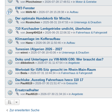
von
Pforzheimer
»
2026-07-28 17:48:51
» in
Motor & Getriebe
EW3 Fenster
von
MAN-NI
»
2026-07-28 15:28:38
» in
Aufbau
Der optimale Hundekorb für Mischa
von
Rosinchen
»
2025-08-31 19:47:55
» in
Unterwegs & Draußen
710 Kurzhauber Lenkgetriebe undicht, überholen
von
Joerg404114
»
2026-06-25 22:06:32
» in
Fahrerhaus & Fahrgestell
Klimaanlage im Kofferaufbau
von
Hano
»
2026-06-28 11:50:46
» in
Aufbau
Tunesien /Algerien 2026 - 2027
von
winni
»
2026-07-08 19:43:06
» in
Unterwegs & Draußen
Doku und Unterlagen zu VW-MAN G90: Wer braucht das?
von
dibbelinch
»
2026-07-31 11:47:54
» in
Angebote
Werkstatt für ISRI-Sitz gesucht im Rhein-Main-Raum
von
Beda
»
2026-07-31 10:44:34
» in
Fahrerhaus & Fahrgestell
Dachluke ,Ausstieg Fahrerhaus Iveco 110 17
von
Paul6519
»
2026-07-30 21:51:47
» in
Gesuche
Ersatzradhalter
von
Paul6519
»
2026-07-30 21:34:16
» in
Angebote
Zur erweiterten Suche