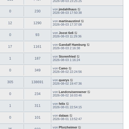
2026-08-03 23:25:25
von
jmdahlhaus
0
230
2026-08-03 17:50:38
von
martinaustirol
12
1290
2026-08-03 17:37:08
von
Joost 6x6
0
93
2026-08-03 11:29:36
von
Gandalf Hamburg
17
1161
2026-08-03 2:16:38
von
Storenfried
1
187
2026-08-03 1:16:24
von
Camo
0
349
2026-08-02 22:24:56
von
querys
305
138691
2026-08-02 19:47:36
von
Landcruiserowner
0
234
2026-08-02 16:03:46
von
felix
1
311
2026-08-01 22:54:15
von
dalaas
0
101
2026-08-01 13:52:47
von
Pforzheimer