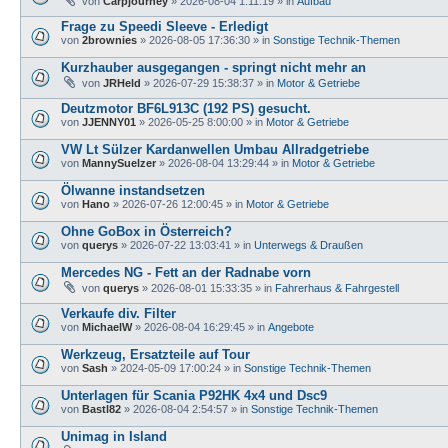
von
Carpjourney
»
2026-08-04 1:11:19
» in
Aufbau
Frage zu Speedi Sleeve - Erledigt
von
2brownies
»
2026-08-05 17:36:30
» in
Sonstige Technik-Themen
Kurzhauber ausgegangen - springt nicht mehr an
von
JRHeld
»
2026-07-29 15:38:37
» in
Motor & Getriebe
Deutzmotor BF6L913C (192 PS) gesucht.
von
JJENNY01
»
2026-05-25 8:00:00
» in
Motor & Getriebe
VW Lt Sülzer Kardanwellen Umbau Allradgetriebe
von
MannySuelzer
»
2026-08-04 13:29:44
» in
Motor & Getriebe
Ölwanne instandsetzen
von
Hano
»
2026-07-26 12:00:45
» in
Motor & Getriebe
Ohne GoBox in Österreich?
von
querys
»
2026-07-22 13:03:41
» in
Unterwegs & Draußen
Mercedes NG - Fett an der Radnabe vorn
von
querys
»
2026-08-01 15:33:35
» in
Fahrerhaus & Fahrgestell
Verkaufe div. Filter
von
MichaelW
»
2026-08-04 16:29:45
» in
Angebote
Werkzeug, Ersatzteile auf Tour
von
Sash
»
2024-05-09 17:00:24
» in
Sonstige Technik-Themen
Unterlagen für Scania P92HK 4x4 und Dsc9
von
Bastl82
»
2026-08-04 2:54:57
» in
Sonstige Technik-Themen
Unimag in Island