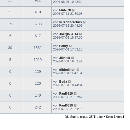
25
922
2026-08-01 10:43:39
von
MAN-NI
5
410
2026-07-31 21:30:08
von
verzahnerchris
19
3783
2026-07-31 20:43:09
von
Joerg404114
5
617
2026-07-31 18:27:33
von
Ferby
30
1561
2026-07-31 17:09:13
von
JRHeld
5
1019
2026-07-31 16:02:41
von
dibbelinch
0
129
2026-07-31 11:47:54
von
Beda
0
120
2026-07-31 10:44:34
von
Paul6519
0
140
2026-07-30 21:51:47
von
Paul6519
0
242
2026-07-30 21:34:16
Die Suche ergab 35 Treffer • Seite
1
von
1