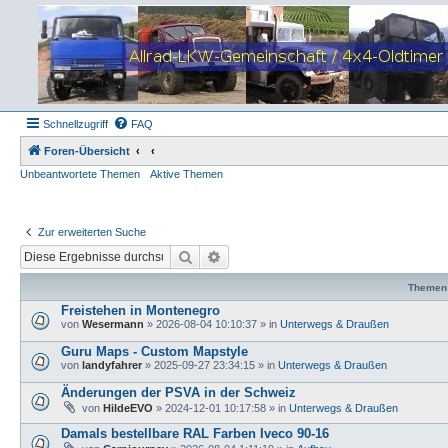
Schnellzugriff
FAQ
Foren-Übersicht
Unbeantwortete Themen
Aktive Themen
Zur erweiterten Suche
Suche
Erweiterte Suche
Themen
Freistehen in Montenegro
von
Wesermann
»
2026-08-04 10:10:37
» in
Unterwegs & Draußen
Guru Maps - Custom Mapstyle
von
landyfahrer
»
2025-09-27 23:34:15
» in
Unterwegs & Draußen
Änderungen der PSVA in der Schweiz
von
HildeEVO
»
2024-12-01 10:17:58
» in
Unterwegs & Draußen
Damals bestellbare RAL Farben Iveco 90-16