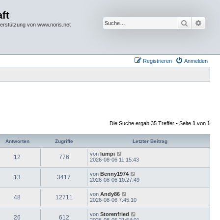
ft
Suche
Erwei
terstützung von www.noris.net
Registrieren
Anmelden
Die Suche ergab 35 Treffer • Seite
1
von
1
Antworten
Zugriffe
Letzter Beitrag
von
lumpi
12
776
2026-08-06 11:15:43
von
Benny1974
13
3417
2026-08-06 10:27:49
von
Andy86
48
12711
2026-08-06 7:45:10
von
Storenfried
26
612
2026-08-05 21:54:01