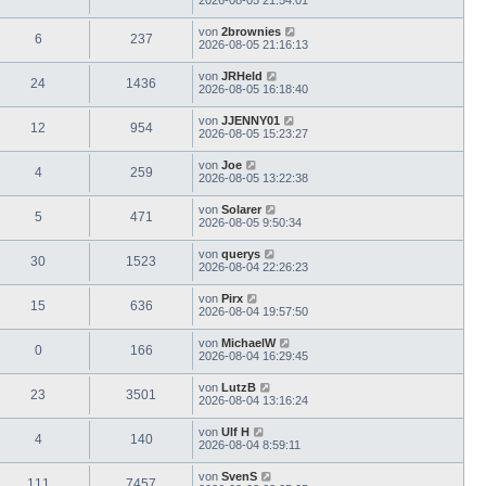
von
2brownies
6
237
2026-08-05 21:16:13
von
JRHeld
24
1436
2026-08-05 16:18:40
von
JJENNY01
12
954
2026-08-05 15:23:27
von
Joe
4
259
2026-08-05 13:22:38
von
Solarer
5
471
2026-08-05 9:50:34
von
querys
30
1523
2026-08-04 22:26:23
von
Pirx
15
636
2026-08-04 19:57:50
von
MichaelW
0
166
2026-08-04 16:29:45
von
LutzB
23
3501
2026-08-04 13:16:24
von
Ulf H
4
140
2026-08-04 8:59:11
von
SvenS
111
7457