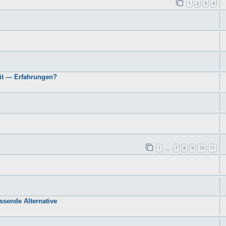
1
2
3
4
it — Erfahrungen?
1
7
8
9
10
11
…
sende Alternative