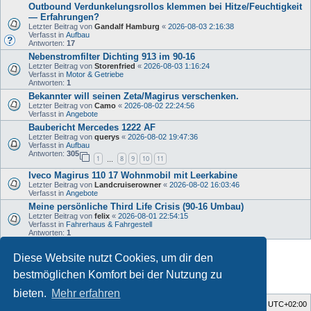
Outbound Verdunkelungsrollos klemmen bei Hitze/Feuchtigkeit
— Erfahrungen?
Letzter Beitrag von
Gandalf Hamburg
«
2026-08-03 2:16:38
Verfasst in
Aufbau
Antworten:
17
Nebenstromfilter Dichting 913 im 90-16
Letzter Beitrag von
Storenfried
«
2026-08-03 1:16:24
Verfasst in
Motor & Getriebe
Antworten:
1
Bekannter will seinen Zeta/Magirus verschenken.
Letzter Beitrag von
Camo
«
2026-08-02 22:24:56
Verfasst in
Angebote
Baubericht Mercedes 1222 AF
Letzter Beitrag von
querys
«
2026-08-02 19:47:36
Verfasst in
Aufbau
Antworten:
305
1
8
9
10
11
…
Iveco Magirus 110 17 Wohnmobil mit Leerkabine
Letzter Beitrag von
Landcruiserowner
«
2026-08-02 16:03:46
Verfasst in
Angebote
Meine persönliche Third Life Crisis (90-16 Umbau)
Letzter Beitrag von
felix
«
2026-08-01 22:54:15
Verfasst in
Fahrerhaus & Fahrgestell
Antworten:
1
Diese Website nutzt Cookies, um dir den
Die Suche ergab 34 Treffer • Seite
1
von
1
bestmöglichen Komfort bei der Nutzung zu
bieten.
Mehr erfahren
Foren-Übersicht
Alle Zeiten sind
UTC+02:00