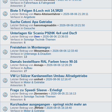
Verfasst in
Fahrerhaus & Fahrgestell
Antworten:
2
Biete 5 Felgen 8-Loch mit 14,5R20
Letzter Beitrag von
Hans-Alteisenfahrer
«
2026-08-06 21:28:11
Verfasst in
Angebote
Suche Cetoni Apa Getriebe
Letzter Beitrag von
hanomagmaddin
«
2026-08-06 19:21:50
Verfasst in
Gesuche
Unterlagen für Scania P92HK 4x4 und Dsc9
Letzter Beitrag von
Uwe
«
2026-08-06 13:36:03
Verfasst in
Sonstige Technik-Themen
Antworten:
6
Freistehen in Montenegro
Letzter Beitrag von
Wesermann
«
2026-08-06 12:33:40
Verfasst in
Unterwegs & Draußen
Antworten:
13
Damals bestellbare RAL Farben Iveco 90-16
Letzter Beitrag von
Annajo
«
2026-08-06 12:26:29
Verfasst in
Aufbau
Antworten:
27
VW Lt Sülzer Kardanwellen Umbau Allradgetriebe
Letzter Beitrag von
unihell
«
2026-08-06 12:16:47
Verfasst in
Motor & Getriebe
Antworten:
5
Frage zu Speedi Sleeve - Erledigt
Letzter Beitrag von
2brownies
«
2026-08-05 21:16:13
Verfasst in
Sonstige Technik-Themen
Antworten:
6
Kurzhauber ausgegangen - springt nicht mehr an
Letzter Beitrag von
JRHeld
«
2026-08-05 16:18:40
Verfasst in
Motor & Getriebe