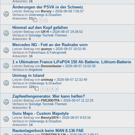
Antworten:
16
Änderungen der PSVA in der Schweiz
Letzter Beitrag von
Borsty
«
2026-08-08 7:55:57
Verfasst in
Unterwegs & Draußen
Antworten:
53
1
2
Himmel auf den Kopf gefallen
Letzter Beitrag von
Ulf H
«
2026-08-07 19:28:52
Verfasst in
Sonstige Technik-Themen
Antworten:
9
Mercedes NG - Fett an der Radnabe vorn
Letzter Beitrag von
querys
«
2026-08-07 16:52:40
Verfasst in
Fahrerhaus & Fahrgestell
Antworten:
16
1 x Ultimatron France LiFePO4 150 Ah Batterie. Lithium-Batterie
Letzter Beitrag von
Donnerlaster
«
2026-08-07 13:02:35
Verfasst in
Angebote
Unimag in Island
Letzter Beitrag von
unimag
«
2026-08-07 12:32:49
Verfasst in
Unterwegs & Draußen
Antworten:
119
1
2
3
4
Zapfwellengenerator. Wer kann helfen?
Letzter Beitrag von
FM130D7FA
«
2026-08-07 11:12:25
Verfasst in
Sonstige Technik-Themen
Antworten:
5
Guru Maps - Custom Mapstyle
Letzter Beitrag von
Benny1974
«
2026-08-07 9:53:16
Verfasst in
Unterwegs & Draußen
Antworten:
14
Rautenlagerbock beim MAN 8.136 FAE
Letzter Beitrag von
TORSTEN 8.136
«
2026-08-07 2:09:12