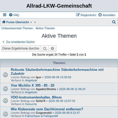
Allrad-LKW-Gemeinschaft
FAQ
Registrieren
Anmelden
S
Foren-Übersicht
Unbeantwortete Themen
Aktive Themen
u
Aktive Themen
c
h
Zur erweiterten Suche
e
Suche
Erweiterte Suche
Die Suche ergab 34 Treffer • Seite
1
von
1
Themen
Robuste Säulenbohrmaschine Ständerbohrmaschine mit
Zubehör
Letzter Beitrag von
Igor
«
2026-08-08 14:30:59
Verfasst in
Angebote
Vier Michlin X 395 - 85 - 20
Letzter Beitrag von
AgadezShisha
«
2026-08-08 11:48:24
Verfasst in
Angebote
VDO-Instrumentenhalter, 80mm
Letzter Beitrag von
Sofa74
«
2026-08-08 10:07:33
Verfasst in
Gesuche
Wie Klebereste vom Dachhimmel entfernen?
Letzter Beitrag von
Gogomobil
«
2026-08-08 8:32:47
Verfasst in
Fahrerhaus & Fahrgestell