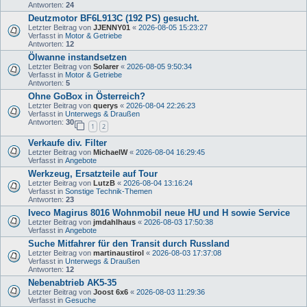
Antworten:
24
Deutzmotor BF6L913C (192 PS) gesucht.
Letzter Beitrag von
JJENNY01
«
2026-08-05 15:23:27
Verfasst in
Motor & Getriebe
Antworten:
12
Ölwanne instandsetzen
Letzter Beitrag von
Solarer
«
2026-08-05 9:50:34
Verfasst in
Motor & Getriebe
Antworten:
5
Ohne GoBox in Österreich?
Letzter Beitrag von
querys
«
2026-08-04 22:26:23
Verfasst in
Unterwegs & Draußen
Antworten:
30
1
2
Verkaufe div. Filter
Letzter Beitrag von
MichaelW
«
2026-08-04 16:29:45
Verfasst in
Angebote
Werkzeug, Ersatzteile auf Tour
Letzter Beitrag von
LutzB
«
2026-08-04 13:16:24
Verfasst in
Sonstige Technik-Themen
Antworten:
23
Iveco Magirus 8016 Wohnmobil neue HU und H sowie Service
Letzter Beitrag von
jmdahlhaus
«
2026-08-03 17:50:38
Verfasst in
Angebote
Suche Mitfahrer für den Transit durch Russland
Letzter Beitrag von
martinaustirol
«
2026-08-03 17:37:08
Verfasst in
Unterwegs & Draußen
Antworten:
12
Nebenabtrieb AK5-35
Letzter Beitrag von
Joost 6x6
«
2026-08-03 11:29:36
Verfasst in
Gesuche