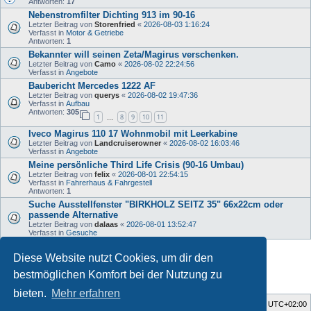
Antworten:
17
Nebenstromfilter Dichting 913 im 90-16
Letzter Beitrag von
Storenfried
«
2026-08-03 1:16:24
Verfasst in
Motor & Getriebe
Antworten:
1
Bekannter will seinen Zeta/Magirus verschenken.
Letzter Beitrag von
Camo
«
2026-08-02 22:24:56
Verfasst in
Angebote
Baubericht Mercedes 1222 AF
Letzter Beitrag von
querys
«
2026-08-02 19:47:36
Verfasst in
Aufbau
Antworten:
305
1
8
9
10
11
…
Iveco Magirus 110 17 Wohnmobil mit Leerkabine
Letzter Beitrag von
Landcruiserowner
«
2026-08-02 16:03:46
Verfasst in
Angebote
Meine persönliche Third Life Crisis (90-16 Umbau)
Letzter Beitrag von
felix
«
2026-08-01 22:54:15
Verfasst in
Fahrerhaus & Fahrgestell
Antworten:
1
Suche Ausstellfenster "BIRKHOLZ SEITZ 35" 66x22cm oder
passende Alternative
Letzter Beitrag von
dalaas
«
2026-08-01 13:52:47
Verfasst in
Gesuche
Diese Website nutzt Cookies, um dir den
Die Suche ergab 34 Treffer • Seite
1
von
1
bestmöglichen Komfort bei der Nutzung zu
bieten.
Mehr erfahren
Foren-Übersicht
Alle Zeiten sind
UTC+02:00