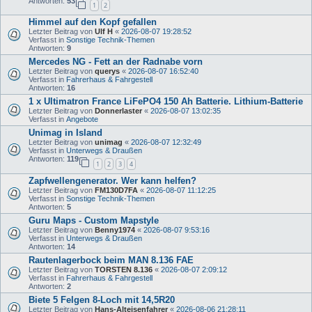
Antworten:
53
1
2
Himmel auf den Kopf gefallen
Letzter Beitrag von
Ulf H
«
2026-08-07 19:28:52
Verfasst in
Sonstige Technik-Themen
Antworten:
9
Mercedes NG - Fett an der Radnabe vorn
Letzter Beitrag von
querys
«
2026-08-07 16:52:40
Verfasst in
Fahrerhaus & Fahrgestell
Antworten:
16
1 x Ultimatron France LiFePO4 150 Ah Batterie. Lithium-Batterie
Letzter Beitrag von
Donnerlaster
«
2026-08-07 13:02:35
Verfasst in
Angebote
Unimag in Island
Letzter Beitrag von
unimag
«
2026-08-07 12:32:49
Verfasst in
Unterwegs & Draußen
Antworten:
119
1
2
3
4
Zapfwellengenerator. Wer kann helfen?
Letzter Beitrag von
FM130D7FA
«
2026-08-07 11:12:25
Verfasst in
Sonstige Technik-Themen
Antworten:
5
Guru Maps - Custom Mapstyle
Letzter Beitrag von
Benny1974
«
2026-08-07 9:53:16
Verfasst in
Unterwegs & Draußen
Antworten:
14
Rautenlagerbock beim MAN 8.136 FAE
Letzter Beitrag von
TORSTEN 8.136
«
2026-08-07 2:09:12
Verfasst in
Fahrerhaus & Fahrgestell
Antworten:
2
Biete 5 Felgen 8-Loch mit 14,5R20
Letzter Beitrag von
Hans-Alteisenfahrer
«
2026-08-06 21:28:11