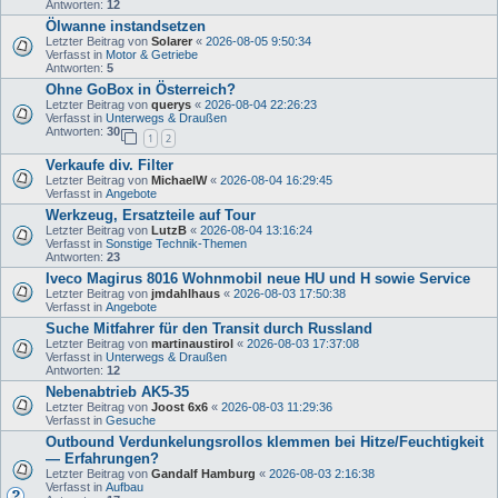
Antworten:
12
Ölwanne instandsetzen
Letzter Beitrag von
Solarer
«
2026-08-05 9:50:34
Verfasst in
Motor & Getriebe
Antworten:
5
Ohne GoBox in Österreich?
Letzter Beitrag von
querys
«
2026-08-04 22:26:23
Verfasst in
Unterwegs & Draußen
Antworten:
30
1
2
Verkaufe div. Filter
Letzter Beitrag von
MichaelW
«
2026-08-04 16:29:45
Verfasst in
Angebote
Werkzeug, Ersatzteile auf Tour
Letzter Beitrag von
LutzB
«
2026-08-04 13:16:24
Verfasst in
Sonstige Technik-Themen
Antworten:
23
Iveco Magirus 8016 Wohnmobil neue HU und H sowie Service
Letzter Beitrag von
jmdahlhaus
«
2026-08-03 17:50:38
Verfasst in
Angebote
Suche Mitfahrer für den Transit durch Russland
Letzter Beitrag von
martinaustirol
«
2026-08-03 17:37:08
Verfasst in
Unterwegs & Draußen
Antworten:
12
Nebenabtrieb AK5-35
Letzter Beitrag von
Joost 6x6
«
2026-08-03 11:29:36
Verfasst in
Gesuche
Outbound Verdunkelungsrollos klemmen bei Hitze/Feuchtigkeit
— Erfahrungen?
Letzter Beitrag von
Gandalf Hamburg
«
2026-08-03 2:16:38
Verfasst in
Aufbau