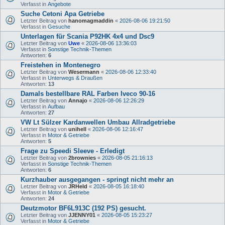
Verfasst in
Angebote
Suche Cetoni Apa Getriebe
Letzter Beitrag von
hanomagmaddin
«
2026-08-06 19:21:50
Verfasst in
Gesuche
Unterlagen für Scania P92HK 4x4 und Dsc9
Letzter Beitrag von
Uwe
«
2026-08-06 13:36:03
Verfasst in
Sonstige Technik-Themen
Antworten:
6
Freistehen in Montenegro
Letzter Beitrag von
Wesermann
«
2026-08-06 12:33:40
Verfasst in
Unterwegs & Draußen
Antworten:
13
Damals bestellbare RAL Farben Iveco 90-16
Letzter Beitrag von
Annajo
«
2026-08-06 12:26:29
Verfasst in
Aufbau
Antworten:
27
VW Lt Sülzer Kardanwellen Umbau Allradgetriebe
Letzter Beitrag von
unihell
«
2026-08-06 12:16:47
Verfasst in
Motor & Getriebe
Antworten:
5
Frage zu Speedi Sleeve - Erledigt
Letzter Beitrag von
2brownies
«
2026-08-05 21:16:13
Verfasst in
Sonstige Technik-Themen
Antworten:
6
Kurzhauber ausgegangen - springt nicht mehr an
Letzter Beitrag von
JRHeld
«
2026-08-05 16:18:40
Verfasst in
Motor & Getriebe
Antworten:
24
Deutzmotor BF6L913C (192 PS) gesucht.
Letzter Beitrag von
JJENNY01
«
2026-08-05 15:23:27
Verfasst in
Motor & Getriebe