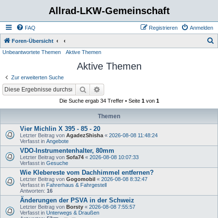
Allrad-LKW-Gemeinschaft
FAQ
Registrieren
Anmelden
S
Foren-Übersicht
Unbeantwortete Themen
Aktive Themen
u
Aktive Themen
c
h
Zur erweiterten Suche
e
Suche
Erweiterte Suche
Die Suche ergab 34 Treffer • Seite
1
von
1
Themen
Vier Michlin X 395 - 85 - 20
Letzter Beitrag von
AgadezShisha
«
2026-08-08 11:48:24
Verfasst in
Angebote
VDO-Instrumentenhalter, 80mm
Letzter Beitrag von
Sofa74
«
2026-08-08 10:07:33
Verfasst in
Gesuche
Wie Klebereste vom Dachhimmel entfernen?
Letzter Beitrag von
Gogomobil
«
2026-08-08 8:32:47
Verfasst in
Fahrerhaus & Fahrgestell
Antworten:
16
Änderungen der PSVA in der Schweiz
Letzter Beitrag von
Borsty
«
2026-08-08 7:55:57
Verfasst in
Unterwegs & Draußen