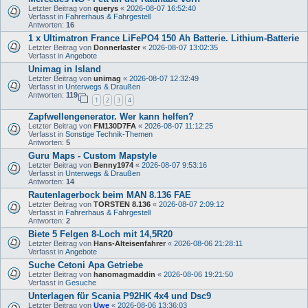
Letzter Beitrag von
querys
«
2026-08-07 16:52:40
Verfasst in
Fahrerhaus & Fahrgestell
Antworten:
16
1 x Ultimatron France LiFePO4 150 Ah Batterie. Lithium-Batterie
Letzter Beitrag von
Donnerlaster
«
2026-08-07 13:02:35
Verfasst in
Angebote
Unimag in Island
Letzter Beitrag von
unimag
«
2026-08-07 12:32:49
Verfasst in
Unterwegs & Draußen
Antworten:
119
1
2
3
4
Zapfwellengenerator. Wer kann helfen?
Letzter Beitrag von
FM130D7FA
«
2026-08-07 11:12:25
Verfasst in
Sonstige Technik-Themen
Antworten:
5
Guru Maps - Custom Mapstyle
Letzter Beitrag von
Benny1974
«
2026-08-07 9:53:16
Verfasst in
Unterwegs & Draußen
Antworten:
14
Rautenlagerbock beim MAN 8.136 FAE
Letzter Beitrag von
TORSTEN 8.136
«
2026-08-07 2:09:12
Verfasst in
Fahrerhaus & Fahrgestell
Antworten:
2
Biete 5 Felgen 8-Loch mit 14,5R20
Letzter Beitrag von
Hans-Alteisenfahrer
«
2026-08-06 21:28:11
Verfasst in
Angebote
Suche Cetoni Apa Getriebe
Letzter Beitrag von
hanomagmaddin
«
2026-08-06 19:21:50
Verfasst in
Gesuche
Unterlagen für Scania P92HK 4x4 und Dsc9
Letzter Beitrag von
Uwe
«
2026-08-06 13:36:03