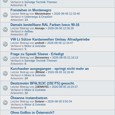
Verfasst in
Sonstige Technik-Themen
Antworten:
6
Freistehen in Montenegro
Letzter Beitrag von
Wesermann
«
2026-08-06 12:33:40
Verfasst in
Unterwegs & Draußen
Antworten:
13
Damals bestellbare RAL Farben Iveco 90-16
Letzter Beitrag von
Annajo
«
2026-08-06 12:26:29
Verfasst in
Aufbau
Antworten:
27
VW Lt Sülzer Kardanwellen Umbau Allradgetriebe
Letzter Beitrag von
unihell
«
2026-08-06 12:16:47
Verfasst in
Motor & Getriebe
Antworten:
5
Frage zu Speedi Sleeve - Erledigt
Letzter Beitrag von
2brownies
«
2026-08-05 21:16:13
Verfasst in
Sonstige Technik-Themen
Antworten:
6
Kurzhauber ausgegangen - springt nicht mehr an
Letzter Beitrag von
JRHeld
«
2026-08-05 16:18:40
Verfasst in
Motor & Getriebe
Antworten:
24
Deutzmotor BF6L913C (192 PS) gesucht.
Letzter Beitrag von
JJENNY01
«
2026-08-05 15:23:27
Verfasst in
Motor & Getriebe
Antworten:
12
Ölwanne instandsetzen
Letzter Beitrag von
Solarer
«
2026-08-05 9:50:34
Verfasst in
Motor & Getriebe
Antworten:
5
Ohne GoBox in Österreich?