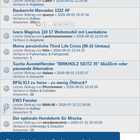
Letzter Beitrag von
Camo
«
2026-08-02 22:24:56
Verfasst in
Angebote
Baubericht Mercedes 1222 AF
Letzter Beitrag von
querys
«
2026-08-02 19:47:36
Verfasst in
Aufbau
Antworten:
305
1
8
9
10
11
…
Iveco Magirus 110 17 Wohnmobil mit Leerkabine
Letzter Beitrag von
Landcruiserowner
«
2026-08-02 16:03:46
Verfasst in
Angebote
Meine persönliche Third Life Crisis (90-16 Umbau)
Letzter Beitrag von
felix
«
2026-08-01 22:54:15
Verfasst in
Fahrerhaus & Fahrgestell
Antworten:
1
Suche Ausstellfenster "BIRKHOLZ SEITZ 35" 66x22cm oder
passende Alternative
Letzter Beitrag von
dalaas
«
2026-08-01 13:52:47
Verfasst in
Gesuche
BF6L913 zu heiss - zu wenig Öldruck?
Letzter Beitrag von
Pforzheimer
«
2026-08-01 10:43:39
Verfasst in
Motor & Getriebe
Antworten:
25
EW3 Fenster
Letzter Beitrag von
MAN-NI
«
2026-07-31 21:30:08
Verfasst in
Aufbau
Antworten:
5
Der optimale Hundekorb für Mischa
Letzter Beitrag von
verzahnerchris
«
2026-07-31 20:43:09
Verfasst in
Unterwegs & Draußen
Antworten:
19