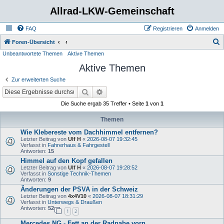
Allrad-LKW-Gemeinschaft
FAQ
Registrieren
Anmelden
S
Foren-Übersicht
Unbeantwortete Themen
Aktive Themen
u
Aktive Themen
c
h
Zur erweiterten Suche
e
Suche
Erweiterte Suche
Die Suche ergab 35 Treffer • Seite
1
von
1
Themen
Wie Klebereste vom Dachhimmel entfernen?
Letzter Beitrag von
Ulf H
«
2026-08-07 19:32:45
Verfasst in
Fahrerhaus & Fahrgestell
Antworten:
15
Himmel auf den Kopf gefallen
Letzter Beitrag von
Ulf H
«
2026-08-07 19:28:52
Verfasst in
Sonstige Technik-Themen
Antworten:
9
Änderungen der PSVA in der Schweiz
Letzter Beitrag von
4x4V10
«
2026-08-07 18:31:29
Verfasst in
Unterwegs & Draußen
Antworten:
52
1
2
Mercedes NG - Fett an der Radnabe vorn