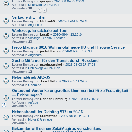
Letzter Beitrag von
querys
«
2026-08-04 22:26:23
Verfasst in
Unterwegs & Draußen
Antworten:
30
1
2
Verkaufe div. Filter
Letzter Beitrag von
MichaelW
«
2026-08-04 16:29:45
Verfasst in
Angebote
Werkzeug, Ersatzteile auf Tour
Letzter Beitrag von
LutzB
«
2026-08-04 13:16:24
Verfasst in
Sonstige Technik-Themen
Antworten:
23
Iveco Magirus 8016 Wohnmobil neue HU und H sowie Service
Letzter Beitrag von
jmdahlhaus
«
2026-08-03 17:50:38
Verfasst in
Angebote
Suche Mitfahrer für den Transit durch Russland
Letzter Beitrag von
martinaustirol
«
2026-08-03 17:37:08
Verfasst in
Unterwegs & Draußen
Antworten:
12
Nebenabtrieb AK5-35
Letzter Beitrag von
Joost 6x6
«
2026-08-03 11:29:36
Verfasst in
Gesuche
Outbound Verdunkelungsrollos klemmen bei Hitze/Feuchtigkeit
— Erfahrungen?
Letzter Beitrag von
Gandalf Hamburg
«
2026-08-03 2:16:38
Verfasst in
Aufbau
Antworten:
17
Nebenstromfilter Dichting 913 im 90-16
Letzter Beitrag von
Storenfried
«
2026-08-03 1:16:24
Verfasst in
Motor & Getriebe
Antworten:
1
Bekannter will seinen Zeta/Magirus verschenken.