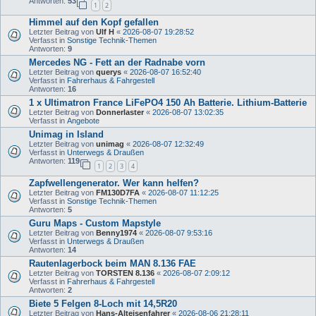
Antworten:
53
1
2
Himmel auf den Kopf gefallen
Letzter Beitrag von
Ulf H
«
2026-08-07 19:28:52
Verfasst in
Sonstige Technik-Themen
Antworten:
9
Mercedes NG - Fett an der Radnabe vorn
Letzter Beitrag von
querys
«
2026-08-07 16:52:40
Verfasst in
Fahrerhaus & Fahrgestell
Antworten:
16
1 x Ultimatron France LiFePO4 150 Ah Batterie. Lithium-Batterie
Letzter Beitrag von
Donnerlaster
«
2026-08-07 13:02:35
Verfasst in
Angebote
Unimag in Island
Letzter Beitrag von
unimag
«
2026-08-07 12:32:49
Verfasst in
Unterwegs & Draußen
Antworten:
119
1
2
3
4
Zapfwellengenerator. Wer kann helfen?
Letzter Beitrag von
FM130D7FA
«
2026-08-07 11:12:25
Verfasst in
Sonstige Technik-Themen
Antworten:
5
Guru Maps - Custom Mapstyle
Letzter Beitrag von
Benny1974
«
2026-08-07 9:53:16
Verfasst in
Unterwegs & Draußen
Antworten:
14
Rautenlagerbock beim MAN 8.136 FAE
Letzter Beitrag von
TORSTEN 8.136
«
2026-08-07 2:09:12
Verfasst in
Fahrerhaus & Fahrgestell
Antworten:
2
Biete 5 Felgen 8-Loch mit 14,5R20
Letzter Beitrag von
Hans-Alteisenfahrer
«
2026-08-06 21:28:11