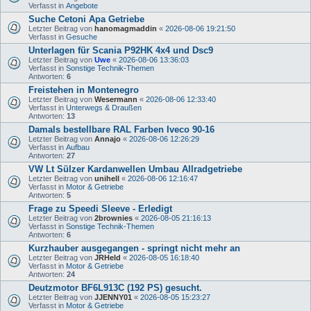
Verfasst in
Angebote
Suche Cetoni Apa Getriebe
Letzter Beitrag von
hanomagmaddin
«
2026-08-06 19:21:50
Verfasst in
Gesuche
Unterlagen für Scania P92HK 4x4 und Dsc9
Letzter Beitrag von
Uwe
«
2026-08-06 13:36:03
Verfasst in
Sonstige Technik-Themen
Antworten:
6
Freistehen in Montenegro
Letzter Beitrag von
Wesermann
«
2026-08-06 12:33:40
Verfasst in
Unterwegs & Draußen
Antworten:
13
Damals bestellbare RAL Farben Iveco 90-16
Letzter Beitrag von
Annajo
«
2026-08-06 12:26:29
Verfasst in
Aufbau
Antworten:
27
VW Lt Sülzer Kardanwellen Umbau Allradgetriebe
Letzter Beitrag von
unihell
«
2026-08-06 12:16:47
Verfasst in
Motor & Getriebe
Antworten:
5
Frage zu Speedi Sleeve - Erledigt
Letzter Beitrag von
2brownies
«
2026-08-05 21:16:13
Verfasst in
Sonstige Technik-Themen
Antworten:
6
Kurzhauber ausgegangen - springt nicht mehr an
Letzter Beitrag von
JRHeld
«
2026-08-05 16:18:40
Verfasst in
Motor & Getriebe
Antworten:
24
Deutzmotor BF6L913C (192 PS) gesucht.
Letzter Beitrag von
JJENNY01
«
2026-08-05 15:23:27
Verfasst in
Motor & Getriebe