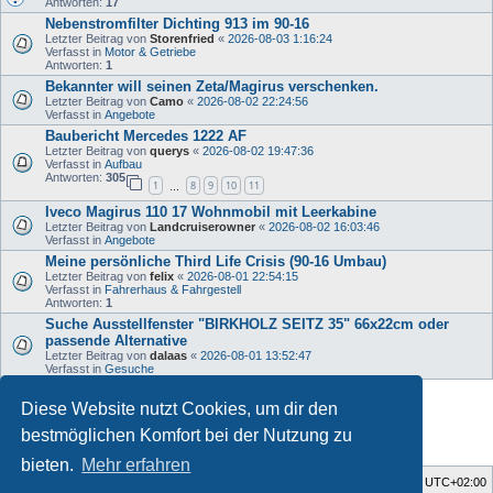
Antworten:
17
Nebenstromfilter Dichting 913 im 90-16
Letzter Beitrag von
Storenfried
«
2026-08-03 1:16:24
Verfasst in
Motor & Getriebe
Antworten:
1
Bekannter will seinen Zeta/Magirus verschenken.
Letzter Beitrag von
Camo
«
2026-08-02 22:24:56
Verfasst in
Angebote
Baubericht Mercedes 1222 AF
Letzter Beitrag von
querys
«
2026-08-02 19:47:36
Verfasst in
Aufbau
Antworten:
305
1
8
9
10
11
…
Iveco Magirus 110 17 Wohnmobil mit Leerkabine
Letzter Beitrag von
Landcruiserowner
«
2026-08-02 16:03:46
Verfasst in
Angebote
Meine persönliche Third Life Crisis (90-16 Umbau)
Letzter Beitrag von
felix
«
2026-08-01 22:54:15
Verfasst in
Fahrerhaus & Fahrgestell
Antworten:
1
Suche Ausstellfenster "BIRKHOLZ SEITZ 35" 66x22cm oder
passende Alternative
Letzter Beitrag von
dalaas
«
2026-08-01 13:52:47
Verfasst in
Gesuche
Diese Website nutzt Cookies, um dir den
Die Suche ergab 34 Treffer • Seite
1
von
1
bestmöglichen Komfort bei der Nutzung zu
bieten.
Mehr erfahren
Foren-Übersicht
Alle Zeiten sind
UTC+02:00