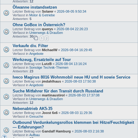
Antworten:
12
Ölwanne instandsetzen
Letzter Beitrag von
Solarer
«
2026-08-05 9:50:34
Verfasst in
Motor & Getriebe
Antworten:
5
Ohne GoBox in Österreich?
Letzter Beitrag von
querys
«
2026-08-04 22:26:23
Verfasst in
Unterwegs & Draußen
Antworten:
30
1
2
Verkaufe div. Filter
Letzter Beitrag von
MichaelW
«
2026-08-04 16:29:45
Verfasst in
Angebote
Werkzeug, Ersatzteile auf Tour
Letzter Beitrag von
LutzB
«
2026-08-04 13:16:24
Verfasst in
Sonstige Technik-Themen
Antworten:
23
Iveco Magirus 8016 Wohnmobil neue HU und H sowie Service
Letzter Beitrag von
jmdahlhaus
«
2026-08-03 17:50:38
Verfasst in
Angebote
Suche Mitfahrer für den Transit durch Russland
Letzter Beitrag von
martinaustirol
«
2026-08-03 17:37:08
Verfasst in
Unterwegs & Draußen
Antworten:
12
Nebenabtrieb AK5-35
Letzter Beitrag von
Joost 6x6
«
2026-08-03 11:29:36
Verfasst in
Gesuche
Outbound Verdunkelungsrollos klemmen bei Hitze/Feuchtigkeit
— Erfahrungen?
Letzter Beitrag von
Gandalf Hamburg
«
2026-08-03 2:16:38
Verfasst in
Aufbau