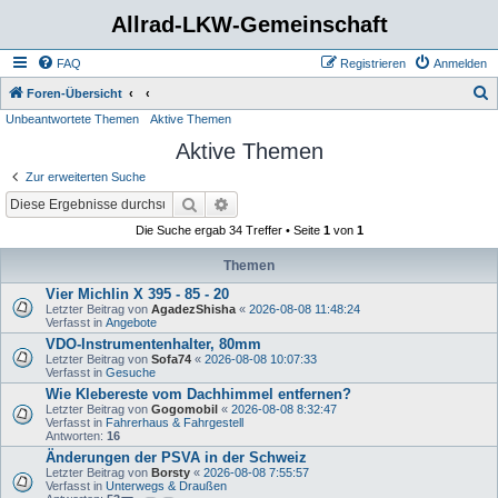
Allrad-LKW-Gemeinschaft
FAQ
Registrieren
Anmelden
S
Foren-Übersicht
Unbeantwortete Themen
Aktive Themen
u
Aktive Themen
c
h
Zur erweiterten Suche
e
Suche
Erweiterte Suche
Die Suche ergab 34 Treffer • Seite
1
von
1
Themen
Vier Michlin X 395 - 85 - 20
Letzter Beitrag von
AgadezShisha
«
2026-08-08 11:48:24
Verfasst in
Angebote
VDO-Instrumentenhalter, 80mm
Letzter Beitrag von
Sofa74
«
2026-08-08 10:07:33
Verfasst in
Gesuche
Wie Klebereste vom Dachhimmel entfernen?
Letzter Beitrag von
Gogomobil
«
2026-08-08 8:32:47
Verfasst in
Fahrerhaus & Fahrgestell
Antworten:
16
Änderungen der PSVA in der Schweiz
Letzter Beitrag von
Borsty
«
2026-08-08 7:55:57
Verfasst in
Unterwegs & Draußen