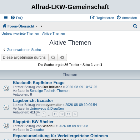
Allrad-LKW-Gemeinschaft
FAQ
Registrieren
Anmelden
S
Foren-Übersicht
Unbeantwortete Themen
Aktive Themen
u
Aktive Themen
c
h
Zur erweiterten Suche
e
Suche
Erweiterte Suche
Die Suche ergab 36 Treffer • Seite
1
von
1
Themen
Bluetooth Kopfhörer Frage
Letzter Beitrag von
Der Initiator
«
2026-08-09 10:57:25
Verfasst in
Sonstige Technik-Themen
Antworten:
8
Lagebericht Ecuador
Letzter Beitrag von
steyermeier
«
2026-08-09 10:09:54
Verfasst in
Unterwegs & Draußen
Antworten:
411
1
11
12
13
14
…
Klapptritt BW Shelter
Letzter Beitrag von
Wischu
«
2026-08-09 8:15:08
Verfasst in
Gesuche
Reparaturanleitung für Verteilergetriebe Ototrasm