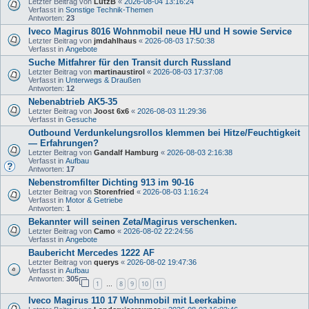
Letzter Beitrag von
LutzB
«
2026-08-04 13:16:24
Verfasst in
Sonstige Technik-Themen
Antworten:
23
Iveco Magirus 8016 Wohnmobil neue HU und H sowie Service
Letzter Beitrag von
jmdahlhaus
«
2026-08-03 17:50:38
Verfasst in
Angebote
Suche Mitfahrer für den Transit durch Russland
Letzter Beitrag von
martinaustirol
«
2026-08-03 17:37:08
Verfasst in
Unterwegs & Draußen
Antworten:
12
Nebenabtrieb AK5-35
Letzter Beitrag von
Joost 6x6
«
2026-08-03 11:29:36
Verfasst in
Gesuche
Outbound Verdunkelungsrollos klemmen bei Hitze/Feuchtigkeit
— Erfahrungen?
Letzter Beitrag von
Gandalf Hamburg
«
2026-08-03 2:16:38
Verfasst in
Aufbau
Antworten:
17
Nebenstromfilter Dichting 913 im 90-16
Letzter Beitrag von
Storenfried
«
2026-08-03 1:16:24
Verfasst in
Motor & Getriebe
Antworten:
1
Bekannter will seinen Zeta/Magirus verschenken.
Letzter Beitrag von
Camo
«
2026-08-02 22:24:56
Verfasst in
Angebote
Baubericht Mercedes 1222 AF
Letzter Beitrag von
querys
«
2026-08-02 19:47:36
Verfasst in
Aufbau
Antworten:
305
1
8
9
10
11
…
Iveco Magirus 110 17 Wohnmobil mit Leerkabine