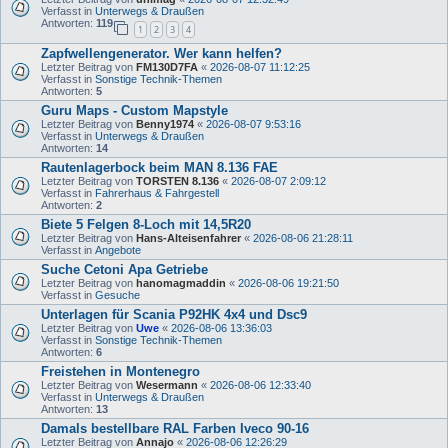
Verfasst in
Unterwegs & Draußen
Antworten:
119
1
2
3
4
Zapfwellengenerator. Wer kann helfen?
Letzter Beitrag von
FM130D7FA
«
2026-08-07 11:12:25
Verfasst in
Sonstige Technik-Themen
Antworten:
5
Guru Maps - Custom Mapstyle
Letzter Beitrag von
Benny1974
«
2026-08-07 9:53:16
Verfasst in
Unterwegs & Draußen
Antworten:
14
Rautenlagerbock beim MAN 8.136 FAE
Letzter Beitrag von
TORSTEN 8.136
«
2026-08-07 2:09:12
Verfasst in
Fahrerhaus & Fahrgestell
Antworten:
2
Biete 5 Felgen 8-Loch mit 14,5R20
Letzter Beitrag von
Hans-Alteisenfahrer
«
2026-08-06 21:28:11
Verfasst in
Angebote
Suche Cetoni Apa Getriebe
Letzter Beitrag von
hanomagmaddin
«
2026-08-06 19:21:50
Verfasst in
Gesuche
Unterlagen für Scania P92HK 4x4 und Dsc9
Letzter Beitrag von
Uwe
«
2026-08-06 13:36:03
Verfasst in
Sonstige Technik-Themen
Antworten:
6
Freistehen in Montenegro
Letzter Beitrag von
Wesermann
«
2026-08-06 12:33:40
Verfasst in
Unterwegs & Draußen
Antworten:
13
Damals bestellbare RAL Farben Iveco 90-16
Letzter Beitrag von
Annajo
«
2026-08-06 12:26:29