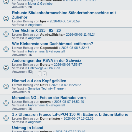
Letzter Beitrag von
schwarzbrand
«
2026-08-08 19:35:33
Verfasst in
Motor & Getriebe
Antworten:
20
Robuste Säulenbohrmaschine Ständerbohrmaschine mit
Zubehör
Letzter Beitrag von
Igor
«
2026-08-08 14:30:59
Verfasst in
Angebote
Vier Michlin X 395 - 85 - 20
Letzter Beitrag von
AgadezShisha
«
2026-08-08 11:48:24
Verfasst in
Angebote
Wie Klebereste vom Dachhimmel entfernen?
Letzter Beitrag von
Gogomobil
«
2026-08-08 8:32:47
Verfasst in
Fahrerhaus & Fahrgestell
Antworten:
16
Änderungen der PSVA in der Schweiz
Letzter Beitrag von
Borsty
«
2026-08-08 7:55:57
Verfasst in
Unterwegs & Draußen
Antworten:
53
1
2
Himmel auf den Kopf gefallen
Letzter Beitrag von
Ulf H
«
2026-08-07 19:28:52
Verfasst in
Sonstige Technik-Themen
Antworten:
9
Mercedes NG - Fett an der Radnabe vorn
Letzter Beitrag von
querys
«
2026-08-07 16:52:40
Verfasst in
Fahrerhaus & Fahrgestell
Antworten:
16
1 x Ultimatron France LiFePO4 150 Ah Batterie. Lithium-Batterie
Letzter Beitrag von
Donnerlaster
«
2026-08-07 13:02:35
Verfasst in
Angebote
Unimag in Island
Letzter Beitrag von
unimag
«
2026-08-07 12:32:49