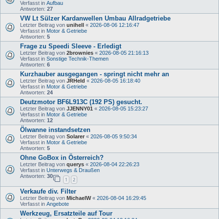
Verfasst in
Aufbau
Antworten:
27
VW Lt Sülzer Kardanwellen Umbau Allradgetriebe
Letzter Beitrag von
unihell
«
2026-08-06 12:16:47
Verfasst in
Motor & Getriebe
Antworten:
5
Frage zu Speedi Sleeve - Erledigt
Letzter Beitrag von
2brownies
«
2026-08-05 21:16:13
Verfasst in
Sonstige Technik-Themen
Antworten:
6
Kurzhauber ausgegangen - springt nicht mehr an
Letzter Beitrag von
JRHeld
«
2026-08-05 16:18:40
Verfasst in
Motor & Getriebe
Antworten:
24
Deutzmotor BF6L913C (192 PS) gesucht.
Letzter Beitrag von
JJENNY01
«
2026-08-05 15:23:27
Verfasst in
Motor & Getriebe
Antworten:
12
Ölwanne instandsetzen
Letzter Beitrag von
Solarer
«
2026-08-05 9:50:34
Verfasst in
Motor & Getriebe
Antworten:
5
Ohne GoBox in Österreich?
Letzter Beitrag von
querys
«
2026-08-04 22:26:23
Verfasst in
Unterwegs & Draußen
Antworten:
30
1
2
Verkaufe div. Filter
Letzter Beitrag von
MichaelW
«
2026-08-04 16:29:45
Verfasst in
Angebote
Werkzeug, Ersatzteile auf Tour