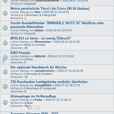
Letzter Beitrag von
Landcruiserowner
«
2026-08-02 16:03:46
Verfasst in
Angebote
Meine persönliche Third Life Crisis (90-16 Umbau)
Letzter Beitrag von
felix
«
2026-08-01 22:54:15
Verfasst in
Fahrerhaus & Fahrgestell
Antworten:
1
Suche Ausstellfenster "BIRKHOLZ SEITZ 35" 66x22cm oder
passende Alternative
Letzter Beitrag von
dalaas
«
2026-08-01 13:52:47
Verfasst in
Gesuche
BF6L913 zu heiss - zu wenig Öldruck?
Letzter Beitrag von
Pforzheimer
«
2026-08-01 10:43:39
Verfasst in
Motor & Getriebe
Antworten:
25
EW3 Fenster
Letzter Beitrag von
MAN-NI
«
2026-07-31 21:30:08
Verfasst in
Aufbau
Antworten:
5
Der optimale Hundekorb für Mischa
Letzter Beitrag von
verzahnerchris
«
2026-07-31 20:43:09
Verfasst in
Unterwegs & Draußen
Antworten:
19
710 Kurzhauber Lenkgetriebe undicht, überholen
Letzter Beitrag von
Joerg404114
«
2026-07-31 18:27:33
Verfasst in
Fahrerhaus & Fahrgestell
Antworten:
5
Klimaanlage im Kofferaufbau
Letzter Beitrag von
Ferby
«
2026-07-31 17:09:13
Verfasst in
Aufbau
Antworten:
30
1
2
Tunesien /Algerien 2026 - 2027