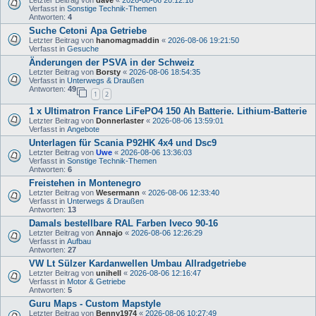
Letzter Beitrag von
dave
«
2026-08-06 20:12:18
Verfasst in
Sonstige Technik-Themen
Antworten:
4
Suche Cetoni Apa Getriebe
Letzter Beitrag von
hanomagmaddin
«
2026-08-06 19:21:50
Verfasst in
Gesuche
Änderungen der PSVA in der Schweiz
Letzter Beitrag von
Borsty
«
2026-08-06 18:54:35
Verfasst in
Unterwegs & Draußen
Antworten:
49
1
2
1 x Ultimatron France LiFePO4 150 Ah Batterie. Lithium-Batterie
Letzter Beitrag von
Donnerlaster
«
2026-08-06 13:59:01
Verfasst in
Angebote
Unterlagen für Scania P92HK 4x4 und Dsc9
Letzter Beitrag von
Uwe
«
2026-08-06 13:36:03
Verfasst in
Sonstige Technik-Themen
Antworten:
6
Freistehen in Montenegro
Letzter Beitrag von
Wesermann
«
2026-08-06 12:33:40
Verfasst in
Unterwegs & Draußen
Antworten:
13
Damals bestellbare RAL Farben Iveco 90-16
Letzter Beitrag von
Annajo
«
2026-08-06 12:26:29
Verfasst in
Aufbau
Antworten:
27
VW Lt Sülzer Kardanwellen Umbau Allradgetriebe
Letzter Beitrag von
unihell
«
2026-08-06 12:16:47
Verfasst in
Motor & Getriebe
Antworten:
5
Guru Maps - Custom Mapstyle
Letzter Beitrag von
Benny1974
«
2026-08-06 10:27:49