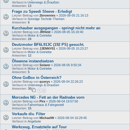
Verfasst in
Unterwegs & Draußen
Antworten:
13
Frage zu Speedi Sleeve - Erledigt
Letzter Beitrag von
2brownies
«
2026-08-05 21:16:13
Verfasst in
Sonstige Technik-Themen
Antworten:
6
Kurzhauber ausgegangen - springt nicht mehr an
Letzter Beitrag von
JRHeld
«
2026-08-05 16:18:40
Verfasst in
Motor & Getriebe
Antworten:
24
Deutzmotor BF6L913C (192 PS) gesucht.
Letzter Beitrag von
JJENNY01
«
2026-08-05 15:23:27
Verfasst in
Motor & Getriebe
Antworten:
12
Ölwanne instandsetzen
Letzter Beitrag von
Solarer
«
2026-08-05 9:50:34
Verfasst in
Motor & Getriebe
Antworten:
5
Ohne GoBox in Österreich?
Letzter Beitrag von
querys
«
2026-08-04 22:26:23
Verfasst in
Unterwegs & Draußen
Antworten:
30
1
2
Mercedes NG - Fett an der Radnabe vorn
Letzter Beitrag von
Pirx
«
2026-08-04 19:57:50
Verfasst in
Fahrerhaus & Fahrgestell
Antworten:
15
Verkaufe div. Filter
Letzter Beitrag von
MichaelW
«
2026-08-04 16:29:45
Verfasst in
Angebote
Werkzeug, Ersatzteile auf Tour