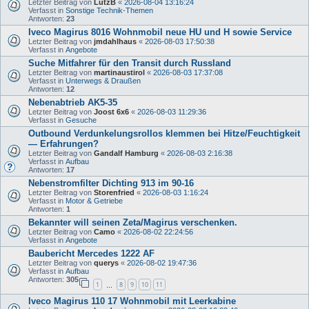
Letzter Beitrag von
LutzB
«
2026-08-04 13:16:24
Verfasst in
Sonstige Technik-Themen
Antworten:
23
Iveco Magirus 8016 Wohnmobil neue HU und H sowie Service
Letzter Beitrag von
jmdahlhaus
«
2026-08-03 17:50:38
Verfasst in
Angebote
Suche Mitfahrer für den Transit durch Russland
Letzter Beitrag von
martinaustirol
«
2026-08-03 17:37:08
Verfasst in
Unterwegs & Draußen
Antworten:
12
Nebenabtrieb AK5-35
Letzter Beitrag von
Joost 6x6
«
2026-08-03 11:29:36
Verfasst in
Gesuche
Outbound Verdunkelungsrollos klemmen bei Hitze/Feuchtigkeit
— Erfahrungen?
Letzter Beitrag von
Gandalf Hamburg
«
2026-08-03 2:16:38
Verfasst in
Aufbau
Antworten:
17
Nebenstromfilter Dichting 913 im 90-16
Letzter Beitrag von
Storenfried
«
2026-08-03 1:16:24
Verfasst in
Motor & Getriebe
Antworten:
1
Bekannter will seinen Zeta/Magirus verschenken.
Letzter Beitrag von
Camo
«
2026-08-02 22:24:56
Verfasst in
Angebote
Baubericht Mercedes 1222 AF
Letzter Beitrag von
querys
«
2026-08-02 19:47:36
Verfasst in
Aufbau
Antworten:
305
1
8
9
10
11
…
Iveco Magirus 110 17 Wohnmobil mit Leerkabine