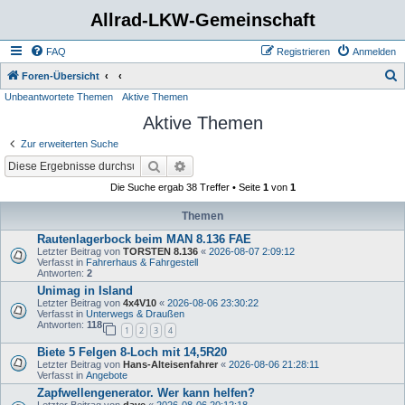
Allrad-LKW-Gemeinschaft
FAQ
Registrieren
Anmelden
S
Foren-Übersicht
Unbeantwortete Themen
Aktive Themen
u
Aktive Themen
c
h
Zur erweiterten Suche
e
Suche
Erweiterte Suche
Die Suche ergab 38 Treffer • Seite
1
von
1
Themen
Rautenlagerbock beim MAN 8.136 FAE
Letzter Beitrag von
TORSTEN 8.136
«
2026-08-07 2:09:12
Verfasst in
Fahrerhaus & Fahrgestell
Antworten:
2
Unimag in Island
Letzter Beitrag von
4x4V10
«
2026-08-06 23:30:22
Verfasst in
Unterwegs & Draußen
Antworten:
118
1
2
3
4
Biete 5 Felgen 8-Loch mit 14,5R20
Letzter Beitrag von
Hans-Alteisenfahrer
«
2026-08-06 21:28:11
Verfasst in
Angebote
Zapfwellengenerator. Wer kann helfen?