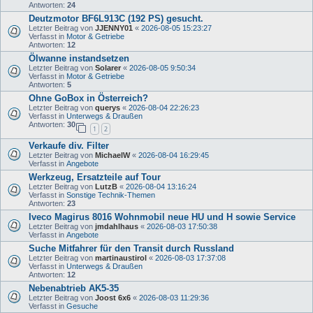
Antworten:
24
Deutzmotor BF6L913C (192 PS) gesucht.
Letzter Beitrag von
JJENNY01
«
2026-08-05 15:23:27
Verfasst in
Motor & Getriebe
Antworten:
12
Ölwanne instandsetzen
Letzter Beitrag von
Solarer
«
2026-08-05 9:50:34
Verfasst in
Motor & Getriebe
Antworten:
5
Ohne GoBox in Österreich?
Letzter Beitrag von
querys
«
2026-08-04 22:26:23
Verfasst in
Unterwegs & Draußen
Antworten:
30
1
2
Verkaufe div. Filter
Letzter Beitrag von
MichaelW
«
2026-08-04 16:29:45
Verfasst in
Angebote
Werkzeug, Ersatzteile auf Tour
Letzter Beitrag von
LutzB
«
2026-08-04 13:16:24
Verfasst in
Sonstige Technik-Themen
Antworten:
23
Iveco Magirus 8016 Wohnmobil neue HU und H sowie Service
Letzter Beitrag von
jmdahlhaus
«
2026-08-03 17:50:38
Verfasst in
Angebote
Suche Mitfahrer für den Transit durch Russland
Letzter Beitrag von
martinaustirol
«
2026-08-03 17:37:08
Verfasst in
Unterwegs & Draußen
Antworten:
12
Nebenabtrieb AK5-35
Letzter Beitrag von
Joost 6x6
«
2026-08-03 11:29:36
Verfasst in
Gesuche