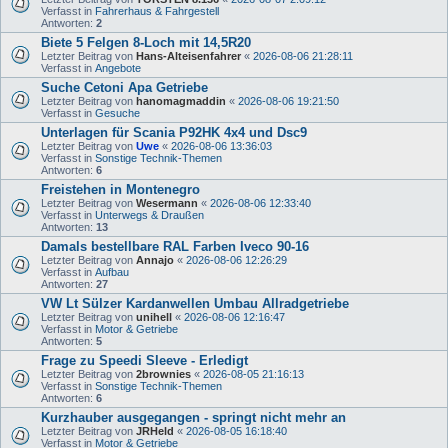
Verfasst in
Fahrerhaus & Fahrgestell
Antworten:
2
Biete 5 Felgen 8-Loch mit 14,5R20
Letzter Beitrag von
Hans-Alteisenfahrer
«
2026-08-06 21:28:11
Verfasst in
Angebote
Suche Cetoni Apa Getriebe
Letzter Beitrag von
hanomagmaddin
«
2026-08-06 19:21:50
Verfasst in
Gesuche
Unterlagen für Scania P92HK 4x4 und Dsc9
Letzter Beitrag von
Uwe
«
2026-08-06 13:36:03
Verfasst in
Sonstige Technik-Themen
Antworten:
6
Freistehen in Montenegro
Letzter Beitrag von
Wesermann
«
2026-08-06 12:33:40
Verfasst in
Unterwegs & Draußen
Antworten:
13
Damals bestellbare RAL Farben Iveco 90-16
Letzter Beitrag von
Annajo
«
2026-08-06 12:26:29
Verfasst in
Aufbau
Antworten:
27
VW Lt Sülzer Kardanwellen Umbau Allradgetriebe
Letzter Beitrag von
unihell
«
2026-08-06 12:16:47
Verfasst in
Motor & Getriebe
Antworten:
5
Frage zu Speedi Sleeve - Erledigt
Letzter Beitrag von
2brownies
«
2026-08-05 21:16:13
Verfasst in
Sonstige Technik-Themen
Antworten:
6
Kurzhauber ausgegangen - springt nicht mehr an
Letzter Beitrag von
JRHeld
«
2026-08-05 16:18:40
Verfasst in
Motor & Getriebe