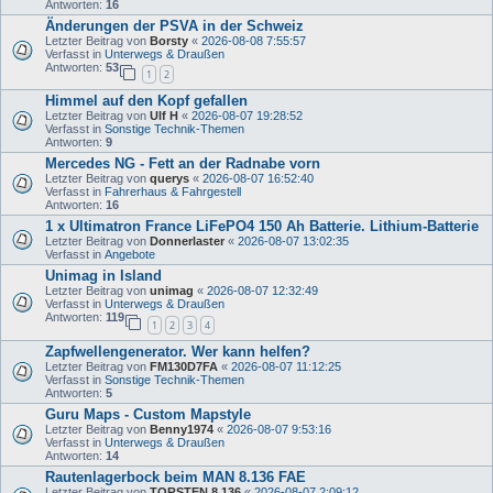
Antworten:
16
Änderungen der PSVA in der Schweiz
Letzter Beitrag von
Borsty
«
2026-08-08 7:55:57
Verfasst in
Unterwegs & Draußen
Antworten:
53
1
2
Himmel auf den Kopf gefallen
Letzter Beitrag von
Ulf H
«
2026-08-07 19:28:52
Verfasst in
Sonstige Technik-Themen
Antworten:
9
Mercedes NG - Fett an der Radnabe vorn
Letzter Beitrag von
querys
«
2026-08-07 16:52:40
Verfasst in
Fahrerhaus & Fahrgestell
Antworten:
16
1 x Ultimatron France LiFePO4 150 Ah Batterie. Lithium-Batterie
Letzter Beitrag von
Donnerlaster
«
2026-08-07 13:02:35
Verfasst in
Angebote
Unimag in Island
Letzter Beitrag von
unimag
«
2026-08-07 12:32:49
Verfasst in
Unterwegs & Draußen
Antworten:
119
1
2
3
4
Zapfwellengenerator. Wer kann helfen?
Letzter Beitrag von
FM130D7FA
«
2026-08-07 11:12:25
Verfasst in
Sonstige Technik-Themen
Antworten:
5
Guru Maps - Custom Mapstyle
Letzter Beitrag von
Benny1974
«
2026-08-07 9:53:16
Verfasst in
Unterwegs & Draußen
Antworten:
14
Rautenlagerbock beim MAN 8.136 FAE
Letzter Beitrag von
TORSTEN 8.136
«
2026-08-07 2:09:12