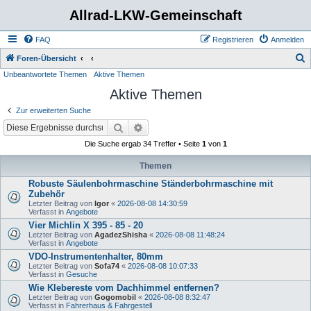
Allrad-LKW-Gemeinschaft
FAQ
Registrieren
Anmelden
S
Foren-Übersicht
Unbeantwortete Themen
Aktive Themen
u
Aktive Themen
c
h
Zur erweiterten Suche
e
Suche
Erweiterte Suche
Die Suche ergab 34 Treffer • Seite
1
von
1
Themen
Robuste Säulenbohrmaschine Ständerbohrmaschine mit
Zubehör
Letzter Beitrag von
Igor
«
2026-08-08 14:30:59
Verfasst in
Angebote
Vier Michlin X 395 - 85 - 20
Letzter Beitrag von
AgadezShisha
«
2026-08-08 11:48:24
Verfasst in
Angebote
VDO-Instrumentenhalter, 80mm
Letzter Beitrag von
Sofa74
«
2026-08-08 10:07:33
Verfasst in
Gesuche
Wie Klebereste vom Dachhimmel entfernen?
Letzter Beitrag von
Gogomobil
«
2026-08-08 8:32:47
Verfasst in
Fahrerhaus & Fahrgestell