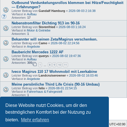
Outbound Verdunkelungsrollos klemmen bei Hitze/Feuchtigkeit
— Erfahrungen?
Letzter Beitrag von
Gandalf Hamburg
«
2026-08-03 2:16:38
Verfasst in
Aufbau
Antworten:
17
Nebenstromfilter Dichting 913 im 90-16
Letzter Beitrag von
Storenfried
«
2026-08-03 1:16:24
Verfasst in
Motor & Getriebe
Antworten:
1
Bekannter will seinen Zeta/Magirus verschenken.
Letzter Beitrag von
Camo
«
2026-08-02 22:24:56
Verfasst in
Angebote
Baubericht Mercedes 1222 AF
Letzter Beitrag von
querys
«
2026-08-02 19:47:36
Verfasst in
Aufbau
Antworten:
305
1
8
9
10
11
…
Iveco Magirus 110 17 Wohnmobil mit Leerkabine
Letzter Beitrag von
Landcruiserowner
«
2026-08-02 16:03:46
Verfasst in
Angebote
Meine persönliche Third Life Crisis (90-16 Umbau)
Letzter Beitrag von
felix
«
2026-08-01 22:54:15
Verfasst in
Fahrerhaus & Fahrgestell
Antworten:
1
Diese Website nutzt Cookies, um dir den
Die Suche ergab 34 Treffer • Seite
1
von
1
bestmöglichen Komfort bei der Nutzung zu
bieten.
Mehr erfahren
Foren-Übersicht
Alle Zeiten sind
UTC+02:00