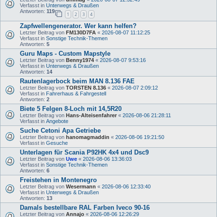
Verfasst in
Unterwegs & Draußen
Antworten:
119
1
2
3
4
Zapfwellengenerator. Wer kann helfen?
Letzter Beitrag von
FM130D7FA
«
2026-08-07 11:12:25
Verfasst in
Sonstige Technik-Themen
Antworten:
5
Guru Maps - Custom Mapstyle
Letzter Beitrag von
Benny1974
«
2026-08-07 9:53:16
Verfasst in
Unterwegs & Draußen
Antworten:
14
Rautenlagerbock beim MAN 8.136 FAE
Letzter Beitrag von
TORSTEN 8.136
«
2026-08-07 2:09:12
Verfasst in
Fahrerhaus & Fahrgestell
Antworten:
2
Biete 5 Felgen 8-Loch mit 14,5R20
Letzter Beitrag von
Hans-Alteisenfahrer
«
2026-08-06 21:28:11
Verfasst in
Angebote
Suche Cetoni Apa Getriebe
Letzter Beitrag von
hanomagmaddin
«
2026-08-06 19:21:50
Verfasst in
Gesuche
Unterlagen für Scania P92HK 4x4 und Dsc9
Letzter Beitrag von
Uwe
«
2026-08-06 13:36:03
Verfasst in
Sonstige Technik-Themen
Antworten:
6
Freistehen in Montenegro
Letzter Beitrag von
Wesermann
«
2026-08-06 12:33:40
Verfasst in
Unterwegs & Draußen
Antworten:
13
Damals bestellbare RAL Farben Iveco 90-16
Letzter Beitrag von
Annajo
«
2026-08-06 12:26:29