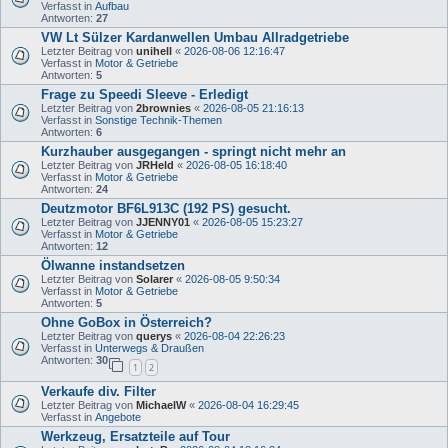
Verfasst in
Aufbau
Antworten:
27
VW Lt Sülzer Kardanwellen Umbau Allradgetriebe
Letzter Beitrag von
unihell
«
2026-08-06 12:16:47
Verfasst in
Motor & Getriebe
Antworten:
5
Frage zu Speedi Sleeve - Erledigt
Letzter Beitrag von
2brownies
«
2026-08-05 21:16:13
Verfasst in
Sonstige Technik-Themen
Antworten:
6
Kurzhauber ausgegangen - springt nicht mehr an
Letzter Beitrag von
JRHeld
«
2026-08-05 16:18:40
Verfasst in
Motor & Getriebe
Antworten:
24
Deutzmotor BF6L913C (192 PS) gesucht.
Letzter Beitrag von
JJENNY01
«
2026-08-05 15:23:27
Verfasst in
Motor & Getriebe
Antworten:
12
Ölwanne instandsetzen
Letzter Beitrag von
Solarer
«
2026-08-05 9:50:34
Verfasst in
Motor & Getriebe
Antworten:
5
Ohne GoBox in Österreich?
Letzter Beitrag von
querys
«
2026-08-04 22:26:23
Verfasst in
Unterwegs & Draußen
Antworten:
30
1
2
Verkaufe div. Filter
Letzter Beitrag von
MichaelW
«
2026-08-04 16:29:45
Verfasst in
Angebote
Werkzeug, Ersatzteile auf Tour