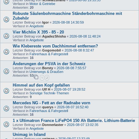
Letzter Beitrag von
schwarzbrand
«
2026-08-08 19:35:33
Verfasst in
Motor & Getriebe
Antworten:
20
Robuste Säulenbohrmaschine Ständerbohrmaschine mit
Zubehör
Letzter Beitrag von
Igor
«
2026-08-08 14:30:59
Verfasst in
Angebote
Vier Michlin X 395 - 85 - 20
Letzter Beitrag von
AgadezShisha
«
2026-08-08 11:48:24
Verfasst in
Angebote
Wie Klebereste vom Dachhimmel entfernen?
Letzter Beitrag von
Gogomobil
«
2026-08-08 8:32:47
Verfasst in
Fahrerhaus & Fahrgestell
Antworten:
16
Änderungen der PSVA in der Schweiz
Letzter Beitrag von
Borsty
«
2026-08-08 7:55:57
Verfasst in
Unterwegs & Draußen
Antworten:
53
1
2
Himmel auf den Kopf gefallen
Letzter Beitrag von
Ulf H
«
2026-08-07 19:28:52
Verfasst in
Sonstige Technik-Themen
Antworten:
9
Mercedes NG - Fett an der Radnabe vorn
Letzter Beitrag von
querys
«
2026-08-07 16:52:40
Verfasst in
Fahrerhaus & Fahrgestell
Antworten:
16
1 x Ultimatron France LiFePO4 150 Ah Batterie. Lithium-Batterie
Letzter Beitrag von
Donnerlaster
«
2026-08-07 13:02:35
Verfasst in
Angebote
Unimag in Island
Letzter Beitrag von
unimag
«
2026-08-07 12:32:49