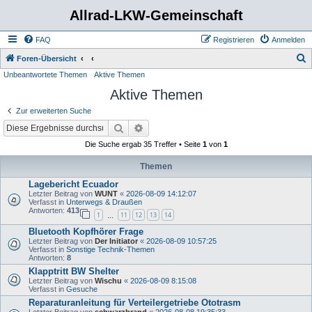
Allrad-LKW-Gemeinschaft
FAQ
Registrieren
Anmelden
S
Foren-Übersicht
Unbeantwortete Themen
Aktive Themen
u
Aktive Themen
c
h
Zur erweiterten Suche
e
Suche
Erweiterte Suche
Die Suche ergab 35 Treffer • Seite
1
von
1
Themen
Lagebericht Ecuador
Letzter Beitrag von
WUNT
«
2026-08-09 14:12:07
Verfasst in
Unterwegs & Draußen
Antworten:
413
1
11
12
13
14
…
Bluetooth Kopfhörer Frage
Letzter Beitrag von
Der Initiator
«
2026-08-09 10:57:25
Verfasst in
Sonstige Technik-Themen
Antworten:
8
Klapptritt BW Shelter
Letzter Beitrag von
Wischu
«
2026-08-09 8:15:08
Verfasst in
Gesuche
Reparaturanleitung für Verteilergetriebe Ototrasm