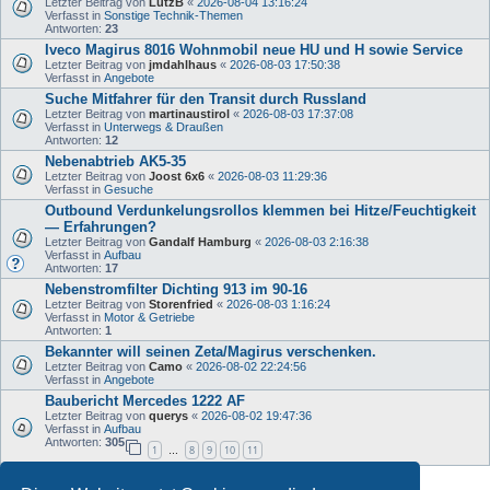
Letzter Beitrag von
LutzB
«
2026-08-04 13:16:24
Verfasst in
Sonstige Technik-Themen
Antworten:
23
Iveco Magirus 8016 Wohnmobil neue HU und H sowie Service
Letzter Beitrag von
jmdahlhaus
«
2026-08-03 17:50:38
Verfasst in
Angebote
Suche Mitfahrer für den Transit durch Russland
Letzter Beitrag von
martinaustirol
«
2026-08-03 17:37:08
Verfasst in
Unterwegs & Draußen
Antworten:
12
Nebenabtrieb AK5-35
Letzter Beitrag von
Joost 6x6
«
2026-08-03 11:29:36
Verfasst in
Gesuche
Outbound Verdunkelungsrollos klemmen bei Hitze/Feuchtigkeit
— Erfahrungen?
Letzter Beitrag von
Gandalf Hamburg
«
2026-08-03 2:16:38
Verfasst in
Aufbau
Antworten:
17
Nebenstromfilter Dichting 913 im 90-16
Letzter Beitrag von
Storenfried
«
2026-08-03 1:16:24
Verfasst in
Motor & Getriebe
Antworten:
1
Bekannter will seinen Zeta/Magirus verschenken.
Letzter Beitrag von
Camo
«
2026-08-02 22:24:56
Verfasst in
Angebote
Baubericht Mercedes 1222 AF
Letzter Beitrag von
querys
«
2026-08-02 19:47:36
Verfasst in
Aufbau
Antworten:
305
1
8
9
10
11
…