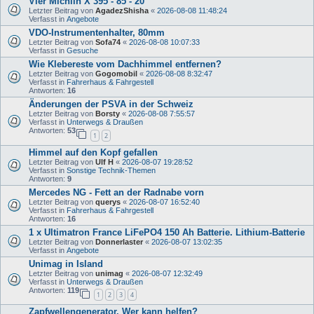
Vier Michlin X 395 - 85 - 20
Letzter Beitrag von
AgadezShisha
«
2026-08-08 11:48:24
Verfasst in
Angebote
VDO-Instrumentenhalter, 80mm
Letzter Beitrag von
Sofa74
«
2026-08-08 10:07:33
Verfasst in
Gesuche
Wie Klebereste vom Dachhimmel entfernen?
Letzter Beitrag von
Gogomobil
«
2026-08-08 8:32:47
Verfasst in
Fahrerhaus & Fahrgestell
Antworten:
16
Änderungen der PSVA in der Schweiz
Letzter Beitrag von
Borsty
«
2026-08-08 7:55:57
Verfasst in
Unterwegs & Draußen
Antworten:
53
1
2
Himmel auf den Kopf gefallen
Letzter Beitrag von
Ulf H
«
2026-08-07 19:28:52
Verfasst in
Sonstige Technik-Themen
Antworten:
9
Mercedes NG - Fett an der Radnabe vorn
Letzter Beitrag von
querys
«
2026-08-07 16:52:40
Verfasst in
Fahrerhaus & Fahrgestell
Antworten:
16
1 x Ultimatron France LiFePO4 150 Ah Batterie. Lithium-Batterie
Letzter Beitrag von
Donnerlaster
«
2026-08-07 13:02:35
Verfasst in
Angebote
Unimag in Island
Letzter Beitrag von
unimag
«
2026-08-07 12:32:49
Verfasst in
Unterwegs & Draußen
Antworten:
119
1
2
3
4
Zapfwellengenerator. Wer kann helfen?