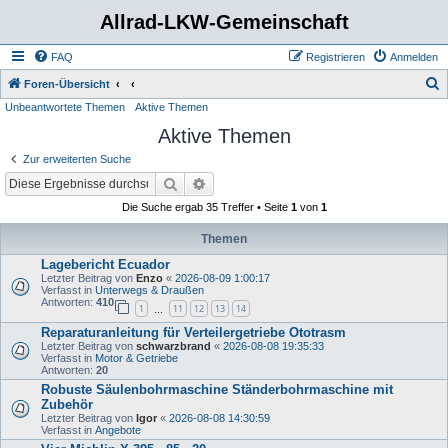
Allrad-LKW-Gemeinschaft
FAQ
Registrieren
Anmelden
S
Foren-Übersicht
Unbeantwortete Themen
Aktive Themen
u
Aktive Themen
c
h
Zur erweiterten Suche
e
Suche
Erweiterte Suche
Die Suche ergab 35 Treffer • Seite
1
von
1
Themen
Lagebericht Ecuador
Letzter Beitrag von
Enzo
«
2026-08-09 1:00:17
Verfasst in
Unterwegs & Draußen
Antworten:
410
1
11
12
13
14
…
Reparaturanleitung für Verteilergetriebe Ototrasm
Letzter Beitrag von
schwarzbrand
«
2026-08-08 19:35:33
Verfasst in
Motor & Getriebe
Antworten:
20
Robuste Säulenbohrmaschine Ständerbohrmaschine mit
Zubehör
Letzter Beitrag von
Igor
«
2026-08-08 14:30:59
Verfasst in
Angebote