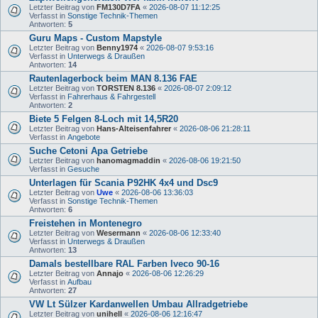
Letzter Beitrag von
FM130D7FA
«
2026-08-07 11:12:25
Verfasst in
Sonstige Technik-Themen
Antworten:
5
Guru Maps - Custom Mapstyle
Letzter Beitrag von
Benny1974
«
2026-08-07 9:53:16
Verfasst in
Unterwegs & Draußen
Antworten:
14
Rautenlagerbock beim MAN 8.136 FAE
Letzter Beitrag von
TORSTEN 8.136
«
2026-08-07 2:09:12
Verfasst in
Fahrerhaus & Fahrgestell
Antworten:
2
Biete 5 Felgen 8-Loch mit 14,5R20
Letzter Beitrag von
Hans-Alteisenfahrer
«
2026-08-06 21:28:11
Verfasst in
Angebote
Suche Cetoni Apa Getriebe
Letzter Beitrag von
hanomagmaddin
«
2026-08-06 19:21:50
Verfasst in
Gesuche
Unterlagen für Scania P92HK 4x4 und Dsc9
Letzter Beitrag von
Uwe
«
2026-08-06 13:36:03
Verfasst in
Sonstige Technik-Themen
Antworten:
6
Freistehen in Montenegro
Letzter Beitrag von
Wesermann
«
2026-08-06 12:33:40
Verfasst in
Unterwegs & Draußen
Antworten:
13
Damals bestellbare RAL Farben Iveco 90-16
Letzter Beitrag von
Annajo
«
2026-08-06 12:26:29
Verfasst in
Aufbau
Antworten:
27
VW Lt Sülzer Kardanwellen Umbau Allradgetriebe
Letzter Beitrag von
unihell
«
2026-08-06 12:16:47