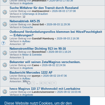
Letzter Beitrag von
jmdahlhaus
«
2026-08-03 17:50:38
Verfasst in
Angebote
Suche Mitfahrer für den Transit durch Russland
Letzter Beitrag von
martinaustirol
«
2026-08-03 17:37:08
Verfasst in
Unterwegs & Draußen
Antworten:
12
Nebenabtrieb AK5-35
Letzter Beitrag von
Joost 6x6
«
2026-08-03 11:29:36
Verfasst in
Gesuche
Outbound Verdunkelungsrollos klemmen bei Hitze/Feuchtigkeit
— Erfahrungen?
Letzter Beitrag von
Gandalf Hamburg
«
2026-08-03 2:16:38
Verfasst in
Aufbau
Antworten:
17
Nebenstromfilter Dichting 913 im 90-16
Letzter Beitrag von
Storenfried
«
2026-08-03 1:16:24
Verfasst in
Motor & Getriebe
Antworten:
1
Bekannter will seinen Zeta/Magirus verschenken.
Letzter Beitrag von
Camo
«
2026-08-02 22:24:56
Verfasst in
Angebote
Baubericht Mercedes 1222 AF
Letzter Beitrag von
querys
«
2026-08-02 19:47:36
Verfasst in
Aufbau
Antworten:
305
1
8
9
10
11
…
Iveco Magirus 110 17 Wohnmobil mit Leerkabine
Letzter Beitrag von
Landcruiserowner
«
2026-08-02 16:03:46
Verfasst in
Angebote
Diese Website nutzt Cookies, um dir den
Die Suche ergab 35 Treffer • Seite
1
von
1