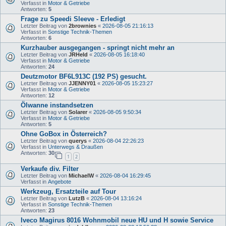
Verfasst in
Motor & Getriebe
Antworten:
5
Frage zu Speedi Sleeve - Erledigt
Letzter Beitrag von
2brownies
«
2026-08-05 21:16:13
Verfasst in
Sonstige Technik-Themen
Antworten:
6
Kurzhauber ausgegangen - springt nicht mehr an
Letzter Beitrag von
JRHeld
«
2026-08-05 16:18:40
Verfasst in
Motor & Getriebe
Antworten:
24
Deutzmotor BF6L913C (192 PS) gesucht.
Letzter Beitrag von
JJENNY01
«
2026-08-05 15:23:27
Verfasst in
Motor & Getriebe
Antworten:
12
Ölwanne instandsetzen
Letzter Beitrag von
Solarer
«
2026-08-05 9:50:34
Verfasst in
Motor & Getriebe
Antworten:
5
Ohne GoBox in Österreich?
Letzter Beitrag von
querys
«
2026-08-04 22:26:23
Verfasst in
Unterwegs & Draußen
Antworten:
30
1
2
Verkaufe div. Filter
Letzter Beitrag von
MichaelW
«
2026-08-04 16:29:45
Verfasst in
Angebote
Werkzeug, Ersatzteile auf Tour
Letzter Beitrag von
LutzB
«
2026-08-04 13:16:24
Verfasst in
Sonstige Technik-Themen
Antworten:
23
Iveco Magirus 8016 Wohnmobil neue HU und H sowie Service