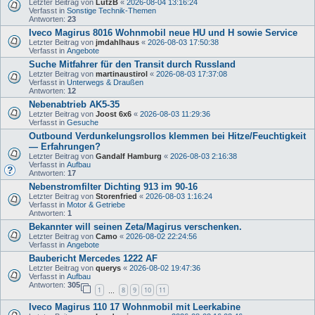
Letzter Beitrag von
LutzB
«
2026-08-04 13:16:24
Verfasst in
Sonstige Technik-Themen
Antworten:
23
Iveco Magirus 8016 Wohnmobil neue HU und H sowie Service
Letzter Beitrag von
jmdahlhaus
«
2026-08-03 17:50:38
Verfasst in
Angebote
Suche Mitfahrer für den Transit durch Russland
Letzter Beitrag von
martinaustirol
«
2026-08-03 17:37:08
Verfasst in
Unterwegs & Draußen
Antworten:
12
Nebenabtrieb AK5-35
Letzter Beitrag von
Joost 6x6
«
2026-08-03 11:29:36
Verfasst in
Gesuche
Outbound Verdunkelungsrollos klemmen bei Hitze/Feuchtigkeit
— Erfahrungen?
Letzter Beitrag von
Gandalf Hamburg
«
2026-08-03 2:16:38
Verfasst in
Aufbau
Antworten:
17
Nebenstromfilter Dichting 913 im 90-16
Letzter Beitrag von
Storenfried
«
2026-08-03 1:16:24
Verfasst in
Motor & Getriebe
Antworten:
1
Bekannter will seinen Zeta/Magirus verschenken.
Letzter Beitrag von
Camo
«
2026-08-02 22:24:56
Verfasst in
Angebote
Baubericht Mercedes 1222 AF
Letzter Beitrag von
querys
«
2026-08-02 19:47:36
Verfasst in
Aufbau
Antworten:
305
1
8
9
10
11
…
Iveco Magirus 110 17 Wohnmobil mit Leerkabine