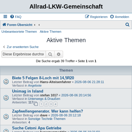
Allrad-LKW-Gemeinschaft
FAQ
Registrieren
Anmelden
S
Foren-Übersicht
Unbeantwortete Themen
Aktive Themen
u
Aktive Themen
c
h
Zur erweiterten Suche
e
Suche
Erweiterte Suche
Die Suche ergab 39 Treffer • Seite
1
von
1
Themen
Biete 5 Felgen 8-Loch mit 14,5R20
Letzter Beitrag von
Hans-Alteisenfahrer
«
2026-08-06 21:28:11
Verfasst in
Angebote
Unimag in Island
Letzter Beitrag von
stefan 1017
«
2026-08-06 20:14:56
Verfasst in
Unterwegs & Draußen
Antworten:
117
1
2
3
4
Zapfwellengenerator. Wer kann helfen?
Letzter Beitrag von
dave
«
2026-08-06 20:12:18
Verfasst in
Sonstige Technik-Themen
Antworten:
4
Suche Cetoni Apa Getriebe