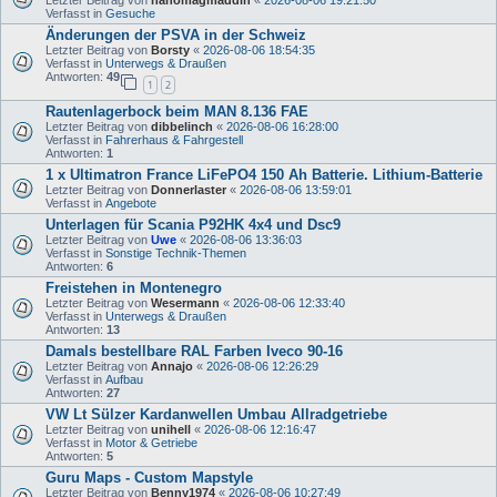
Letzter Beitrag von
hanomagmaddin
«
2026-08-06 19:21:50
Verfasst in
Gesuche
Änderungen der PSVA in der Schweiz
Letzter Beitrag von
Borsty
«
2026-08-06 18:54:35
Verfasst in
Unterwegs & Draußen
Antworten:
49
1
2
Rautenlagerbock beim MAN 8.136 FAE
Letzter Beitrag von
dibbelinch
«
2026-08-06 16:28:00
Verfasst in
Fahrerhaus & Fahrgestell
Antworten:
1
1 x Ultimatron France LiFePO4 150 Ah Batterie. Lithium-Batterie
Letzter Beitrag von
Donnerlaster
«
2026-08-06 13:59:01
Verfasst in
Angebote
Unterlagen für Scania P92HK 4x4 und Dsc9
Letzter Beitrag von
Uwe
«
2026-08-06 13:36:03
Verfasst in
Sonstige Technik-Themen
Antworten:
6
Freistehen in Montenegro
Letzter Beitrag von
Wesermann
«
2026-08-06 12:33:40
Verfasst in
Unterwegs & Draußen
Antworten:
13
Damals bestellbare RAL Farben Iveco 90-16
Letzter Beitrag von
Annajo
«
2026-08-06 12:26:29
Verfasst in
Aufbau
Antworten:
27
VW Lt Sülzer Kardanwellen Umbau Allradgetriebe
Letzter Beitrag von
unihell
«
2026-08-06 12:16:47
Verfasst in
Motor & Getriebe
Antworten:
5
Guru Maps - Custom Mapstyle
Letzter Beitrag von
Benny1974
«
2026-08-06 10:27:49