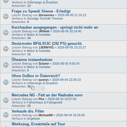
Verfasst in
Unterwegs & Draußen
Antworten:
13
Frage zu Speedi Sleeve - Erledigt
Letzter Beitrag von
2brownies
«
2026-08-05 21:16:13
Verfasst in
Sonstige Technik-Themen
Antworten:
6
Kurzhauber ausgegangen - springt nicht mehr an
Letzter Beitrag von
JRHeld
«
2026-08-05 16:18:40
Verfasst in
Motor & Getriebe
Antworten:
24
Deutzmotor BF6L913C (192 PS) gesucht.
Letzter Beitrag von
JJENNY01
«
2026-08-05 15:23:27
Verfasst in
Motor & Getriebe
Antworten:
12
Ölwanne instandsetzen
Letzter Beitrag von
Solarer
«
2026-08-05 9:50:34
Verfasst in
Motor & Getriebe
Antworten:
5
Ohne GoBox in Österreich?
Letzter Beitrag von
querys
«
2026-08-04 22:26:23
Verfasst in
Unterwegs & Draußen
Antworten:
30
1
2
Mercedes NG - Fett an der Radnabe vorn
Letzter Beitrag von
Pirx
«
2026-08-04 19:57:50
Verfasst in
Fahrerhaus & Fahrgestell
Antworten:
15
Verkaufe div. Filter
Letzter Beitrag von
MichaelW
«
2026-08-04 16:29:45
Verfasst in
Angebote
Werkzeug, Ersatzteile auf Tour