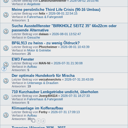
Letzter Beitrag von
Landcruiserowner
«
2026-08-02 16:03:46
Verfasst in
Angebote
Meine persönliche Third Life Crisis (90-16 Umbau)
Letzter Beitrag von
felix
«
2026-08-01 22:54:15
Verfasst in
Fahrerhaus & Fahrgestell
Antworten:
1
Suche Ausstellfenster "BIRKHOLZ SEITZ 35" 66x22cm oder
passende Alternative
Letzter Beitrag von
dalaas
«
2026-08-01 13:52:47
Verfasst in
Gesuche
BF6L913 zu heiss - zu wenig Öldruck?
Letzter Beitrag von
Pforzheimer
«
2026-08-01 10:43:39
Verfasst in
Motor & Getriebe
Antworten:
25
EW3 Fenster
Letzter Beitrag von
MAN-NI
«
2026-07-31 21:30:08
Verfasst in
Aufbau
Antworten:
5
Der optimale Hundekorb für Mischa
Letzter Beitrag von
verzahnerchris
«
2026-07-31 20:43:09
Verfasst in
Unterwegs & Draußen
Antworten:
19
710 Kurzhauber Lenkgetriebe undicht, überholen
Letzter Beitrag von
Joerg404114
«
2026-07-31 18:27:33
Verfasst in
Fahrerhaus & Fahrgestell
Antworten:
5
Klimaanlage im Kofferaufbau
Letzter Beitrag von
Ferby
«
2026-07-31 17:09:13
Verfasst in
Aufbau
Antworten:
30
1
2
Tunesien /Algerien 2026 - 2027