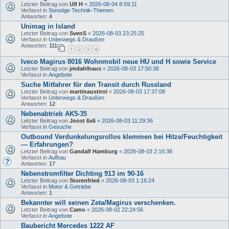
Letzter Beitrag von
Ulf H
«
2026-08-04 8:59:11
Verfasst in
Sonstige Technik-Themen
Antworten:
4
Unimag in Island
Letzter Beitrag von
SvenS
«
2026-08-03 23:25:25
Verfasst in
Unterwegs & Draußen
Antworten:
111
1
2
3
4
Iveco Magirus 8016 Wohnmobil neue HU und H sowie Service
Letzter Beitrag von
jmdahlhaus
«
2026-08-03 17:50:38
Verfasst in
Angebote
Suche Mitfahrer für den Transit durch Russland
Letzter Beitrag von
martinaustirol
«
2026-08-03 17:37:08
Verfasst in
Unterwegs & Draußen
Antworten:
12
Nebenabtrieb AK5-35
Letzter Beitrag von
Joost 6x6
«
2026-08-03 11:29:36
Verfasst in
Gesuche
Outbound Verdunkelungsrollos klemmen bei Hitze/Feuchtigkeit
— Erfahrungen?
Letzter Beitrag von
Gandalf Hamburg
«
2026-08-03 2:16:38
Verfasst in
Aufbau
Antworten:
17
Nebenstromfilter Dichting 913 im 90-16
Letzter Beitrag von
Storenfried
«
2026-08-03 1:16:24
Verfasst in
Motor & Getriebe
Antworten:
1
Bekannter will seinen Zeta/Magirus verschenken.
Letzter Beitrag von
Camo
«
2026-08-02 22:24:56
Verfasst in
Angebote
Baubericht Mercedes 1222 AF