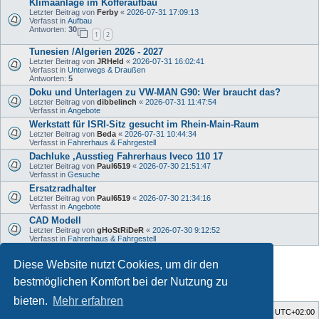
Klimaanlage im Kofferaufbau
Letzter Beitrag von
Ferby
«
2026-07-31 17:09:13
Verfasst in
Aufbau
Antworten:
30
1
2
Tunesien /Algerien 2026 - 2027
Letzter Beitrag von
JRHeld
«
2026-07-31 16:02:41
Verfasst in
Unterwegs & Draußen
Antworten:
5
Doku und Unterlagen zu VW-MAN G90: Wer braucht das?
Letzter Beitrag von
dibbelinch
«
2026-07-31 11:47:54
Verfasst in
Angebote
Werkstatt für ISRI-Sitz gesucht im Rhein-Main-Raum
Letzter Beitrag von
Beda
«
2026-07-31 10:44:34
Verfasst in
Fahrerhaus & Fahrgestell
Dachluke ,Ausstieg Fahrerhaus Iveco 110 17
Letzter Beitrag von
Paul6519
«
2026-07-30 21:51:47
Verfasst in
Gesuche
Ersatzradhalter
Letzter Beitrag von
Paul6519
«
2026-07-30 21:34:16
Verfasst in
Angebote
CAD Modell
Letzter Beitrag von
gHoStRiDeR
«
2026-07-30 9:12:52
Verfasst in
Fahrerhaus & Fahrgestell
Diese Website nutzt Cookies, um dir den
Die Suche ergab 34 Treffer • Seite
1
von
1
bestmöglichen Komfort bei der Nutzung zu
bieten.
Mehr erfahren
Foren-Übersicht
Alle Zeiten sind
UTC+02:00