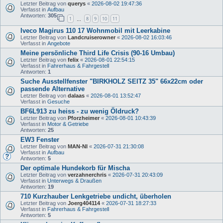
Letzter Beitrag von
querys
«
2026-08-02 19:47:36
Verfasst in
Aufbau
Antworten:
305
1
8
9
10
11
…
Iveco Magirus 110 17 Wohnmobil mit Leerkabine
Letzter Beitrag von
Landcruiserowner
«
2026-08-02 16:03:46
Verfasst in
Angebote
Meine persönliche Third Life Crisis (90-16 Umbau)
Letzter Beitrag von
felix
«
2026-08-01 22:54:15
Verfasst in
Fahrerhaus & Fahrgestell
Antworten:
1
Suche Ausstellfenster "BIRKHOLZ SEITZ 35" 66x22cm oder
passende Alternative
Letzter Beitrag von
dalaas
«
2026-08-01 13:52:47
Verfasst in
Gesuche
BF6L913 zu heiss - zu wenig Öldruck?
Letzter Beitrag von
Pforzheimer
«
2026-08-01 10:43:39
Verfasst in
Motor & Getriebe
Antworten:
25
EW3 Fenster
Letzter Beitrag von
MAN-NI
«
2026-07-31 21:30:08
Verfasst in
Aufbau
Antworten:
5
Der optimale Hundekorb für Mischa
Letzter Beitrag von
verzahnerchris
«
2026-07-31 20:43:09
Verfasst in
Unterwegs & Draußen
Antworten:
19
710 Kurzhauber Lenkgetriebe undicht, überholen
Letzter Beitrag von
Joerg404114
«
2026-07-31 18:27:33
Verfasst in
Fahrerhaus & Fahrgestell
Antworten:
5