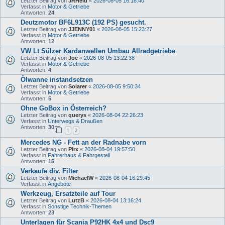
Letzter Beitrag von
JRHeld
«
2026-08-05 16:18:40
Verfasst in
Motor & Getriebe
Antworten:
24
Deutzmotor BF6L913C (192 PS) gesucht.
Letzter Beitrag von
JJENNY01
«
2026-08-05 15:23:27
Verfasst in
Motor & Getriebe
Antworten:
12
VW Lt Sülzer Kardanwellen Umbau Allradgetriebe
Letzter Beitrag von
Joe
«
2026-08-05 13:22:38
Verfasst in
Motor & Getriebe
Antworten:
4
Ölwanne instandsetzen
Letzter Beitrag von
Solarer
«
2026-08-05 9:50:34
Verfasst in
Motor & Getriebe
Antworten:
5
Ohne GoBox in Österreich?
Letzter Beitrag von
querys
«
2026-08-04 22:26:23
Verfasst in
Unterwegs & Draußen
Antworten:
30
1
2
Mercedes NG - Fett an der Radnabe vorn
Letzter Beitrag von
Pirx
«
2026-08-04 19:57:50
Verfasst in
Fahrerhaus & Fahrgestell
Antworten:
15
Verkaufe div. Filter
Letzter Beitrag von
MichaelW
«
2026-08-04 16:29:45
Verfasst in
Angebote
Werkzeug, Ersatzteile auf Tour
Letzter Beitrag von
LutzB
«
2026-08-04 13:16:24
Verfasst in
Sonstige Technik-Themen
Antworten:
23
Unterlagen für Scania P92HK 4x4 und Dsc9