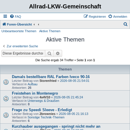
Allrad-LKW-Gemeinschaft
FAQ
Registrieren
Anmelden
S
Foren-Übersicht
Unbeantwortete Themen
Aktive Themen
u
Aktive Themen
c
h
Zur erweiterten Suche
e
Suche
Erweiterte Suche
Die Suche ergab 34 Treffer • Seite
1
von
1
Themen
Damals bestellbare RAL Farben Iveco 90-16
Letzter Beitrag von
Storenfried
«
2026-08-05 21:54:01
Verfasst in
Aufbau
Antworten:
26
Freistehen in Montenegro
Letzter Beitrag von
4x4V10
«
2026-08-05 21:45:24
Verfasst in
Unterwegs & Draußen
Antworten:
8
Frage zu Speedi Sleeve - Erledigt
Letzter Beitrag von
2brownies
«
2026-08-05 21:16:13
Verfasst in
Sonstige Technik-Themen
Antworten:
6
Kurzhauber ausgegangen - springt nicht mehr an