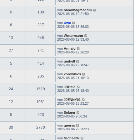
2026-08-06 21:28:11
von
hanomagmaddin
0
100
2026-08-06 19:21:50
von
Uwe
6
217
2026-08-06 13:36:03
von
Wesermann
13
948
2026-08-06 12:33:40
von
Annajo
27
741
2026-08-06 12:26:29
von
unihell
5
414
2026-08-06 12:16:47
von
2brownies
6
285
2026-08-05 21:16:13
von
JRHeld
24
1619
2026-08-05 16:18:40
von
JJENNY01
12
1061
2026-08-05 15:23:27
von
Solarer
5
623
2026-08-05 9:50:34
von
querys
30
2770
2026-08-04 22:26:23
von
MichaelW