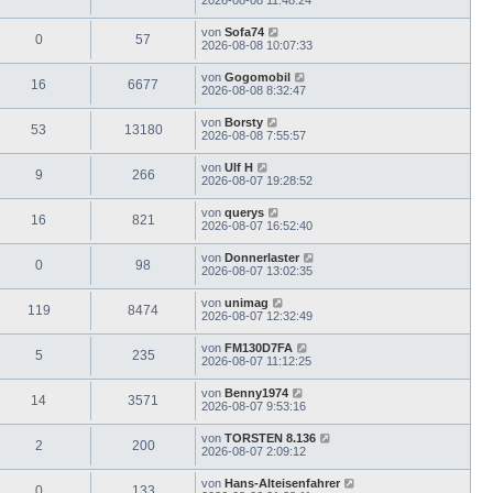
von
Sofa74
0
57
2026-08-08 10:07:33
von
Gogomobil
16
6677
2026-08-08 8:32:47
von
Borsty
53
13180
2026-08-08 7:55:57
von
Ulf H
9
266
2026-08-07 19:28:52
von
querys
16
821
2026-08-07 16:52:40
von
Donnerlaster
0
98
2026-08-07 13:02:35
von
unimag
119
8474
2026-08-07 12:32:49
von
FM130D7FA
5
235
2026-08-07 11:12:25
von
Benny1974
14
3571
2026-08-07 9:53:16
von
TORSTEN 8.136
2
200
2026-08-07 2:09:12
von
Hans-Alteisenfahrer
0
133