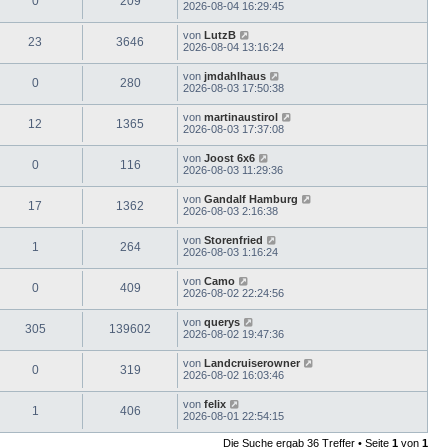
0
209
2026-08-04 16:29:45
von
LutzB
23
3646
2026-08-04 13:16:24
von
jmdahlhaus
0
280
2026-08-03 17:50:38
von
martinaustirol
12
1365
2026-08-03 17:37:08
von
Joost 6x6
0
116
2026-08-03 11:29:36
von
Gandalf Hamburg
17
1362
2026-08-03 2:16:38
von
Storenfried
1
264
2026-08-03 1:16:24
von
Camo
0
409
2026-08-02 22:24:56
von
querys
305
139602
2026-08-02 19:47:36
von
Landcruiserowner
0
319
2026-08-02 16:03:46
von
felix
1
406
2026-08-01 22:54:15
Die Suche ergab 36 Treffer • Seite
1
von
1