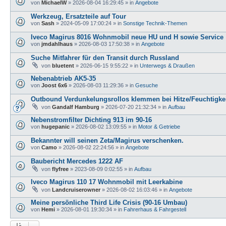
von
MichaelW
»
2026-08-04 16:29:45
» in
Angebote
Werkzeug, Ersatzteile auf Tour
von
Sash
»
2024-05-09 17:00:24
» in
Sonstige Technik-Themen
Iveco Magirus 8016 Wohnmobil neue HU und H sowie Service
von
jmdahlhaus
»
2026-08-03 17:50:38
» in
Angebote
Suche Mitfahrer für den Transit durch Russland
von
bluetent
»
2026-06-15 9:55:22
» in
Unterwegs & Draußen
Nebenabtrieb AK5-35
von
Joost 6x6
»
2026-08-03 11:29:36
» in
Gesuche
Outbound Verdunkelungsrollos klemmen bei Hitze/Feuchtigke
von
Gandalf Hamburg
»
2026-07-20 21:32:34
» in
Aufbau
Nebenstromfilter Dichting 913 im 90-16
von
hugepanic
»
2026-08-02 13:09:55
» in
Motor & Getriebe
Bekannter will seinen Zeta/Magirus verschenken.
von
Camo
»
2026-08-02 22:24:56
» in
Angebote
Baubericht Mercedes 1222 AF
von
flyfree
»
2023-08-09 0:02:55
» in
Aufbau
Iveco Magirus 110 17 Wohnmobil mit Leerkabine
von
Landcruiserowner
»
2026-08-02 16:03:46
» in
Angebote
Meine persönliche Third Life Crisis (90-16 Umbau)
von
Hemi
»
2026-08-01 19:30:34
» in
Fahrerhaus & Fahrgestell