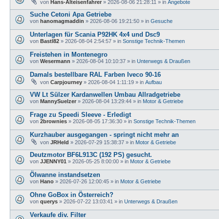
von
Hans-Alteisenfahrer
»
2026-08-06 21:28:11
» in
Angebote
Suche Cetoni Apa Getriebe
von
hanomagmaddin
»
2026-08-06 19:21:50
» in
Gesuche
Unterlagen für Scania P92HK 4x4 und Dsc9
von
Bastl82
»
2026-08-04 2:54:57
» in
Sonstige Technik-Themen
Freistehen in Montenegro
von
Wesermann
»
2026-08-04 10:10:37
» in
Unterwegs & Draußen
Damals bestellbare RAL Farben Iveco 90-16
von
Carpjourney
»
2026-08-04 1:11:19
» in
Aufbau
VW Lt Sülzer Kardanwellen Umbau Allradgetriebe
von
MannySuelzer
»
2026-08-04 13:29:44
» in
Motor & Getriebe
Frage zu Speedi Sleeve - Erledigt
von
2brownies
»
2026-08-05 17:36:30
» in
Sonstige Technik-Themen
Kurzhauber ausgegangen - springt nicht mehr an
von
JRHeld
»
2026-07-29 15:38:37
» in
Motor & Getriebe
Deutzmotor BF6L913C (192 PS) gesucht.
von
JJENNY01
»
2026-05-25 8:00:00
» in
Motor & Getriebe
Ölwanne instandsetzen
von
Hano
»
2026-07-26 12:00:45
» in
Motor & Getriebe
Ohne GoBox in Österreich?
von
querys
»
2026-07-22 13:03:41
» in
Unterwegs & Draußen
Verkaufe div. Filter