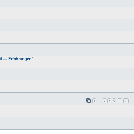
it — Erfahrungen?
1
7
8
9
10
11
…