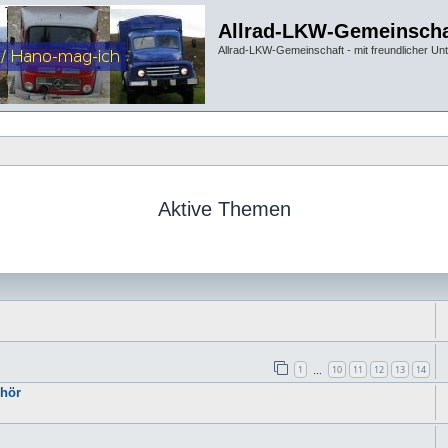
Allrad-LKW-Gemeinscha
Allrad-LKW-Gemeinschaft - mit freundlicher Un
Aktive Themen
1
10
11
12
13
14
…
hör