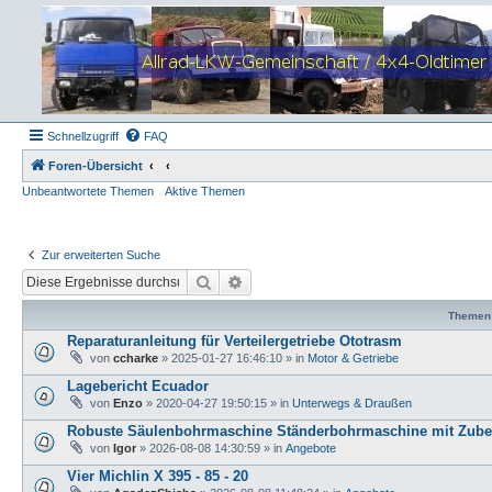
Schnellzugriff
FAQ
Foren-Übersicht
Unbeantwortete Themen
Aktive Themen
Zur erweiterten Suche
Suche
Erweiterte Suche
Themen
Reparaturanleitung für Verteilergetriebe Ototrasm
von
ccharke
»
2025-01-27 16:46:10
» in
Motor & Getriebe
Lagebericht Ecuador
von
Enzo
»
2020-04-27 19:50:15
» in
Unterwegs & Draußen
Robuste Säulenbohrmaschine Ständerbohrmaschine mit Zube
von
Igor
»
2026-08-08 14:30:59
» in
Angebote
Vier Michlin X 395 - 85 - 20