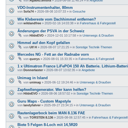
von
AgadezShisha
»
2026-08-08 11:48:24
» in
Angebote
VDO-Instrumentenhalter, 80mm
von
Sofa74
»
2026-08-08 10:07:33
» in
Gesuche
Wie Klebereste vom Dachhimmel entfernen?
von
wildandfree
»
2020-02-16 14:03:38
» in
Fahrerhaus & Fahrgestell
Änderungen der PSVA in der Schweiz
von
HildeEVO
»
2024-12-01 10:17:58
» in
Unterwegs & Draußen
Himmel auf den Kopf gefallen
von
Ulf H
»
2026-08-07 17:21:25
» in
Sonstige Technik-Themen
Mercedes NG - Fett an der Radnabe vorn
von
querys
»
2026-08-01 15:33:35
» in
Fahrerhaus & Fahrgestell
1 x Ultimatron France LiFePO4 150 Ah Batterie. Lithium-Batter
von
Donnerlaster
»
2026-08-07 13:02:35
» in
Angebote
Unimag in Island
von
unimag
»
2026-06-12 19:24:46
» in
Unterwegs & Draußen
Zapfwellengenerator. Wer kann helfen?
von
HildeEVO
»
2026-08-06 18:57:02
» in
Sonstige Technik-Themen
Guru Maps - Custom Mapstyle
von
landyfahrer
»
2025-09-27 23:34:15
» in
Unterwegs & Draußen
Rautenlagerbock beim MAN 8.136 FAE
von
TORSTEN 8.136
»
2026-08-06 12:57:45
» in
Fahrerhaus & Fahrgestell
Biete 5 Felgen 8-Loch mit 14,5R20