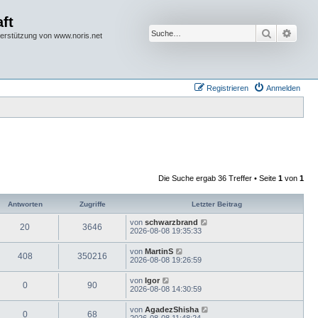
ft
Suche
Erwei
terstützung von www.noris.net
Registrieren
Anmelden
Die Suche ergab 36 Treffer • Seite
1
von
1
Antworten
Zugriffe
Letzter Beitrag
von
schwarzbrand
20
3646
2026-08-08 19:35:33
von
MartinS
408
350216
2026-08-08 19:26:59
von
Igor
0
90
2026-08-08 14:30:59
von
AgadezShisha
0
68
2026-08-08 11:48:24