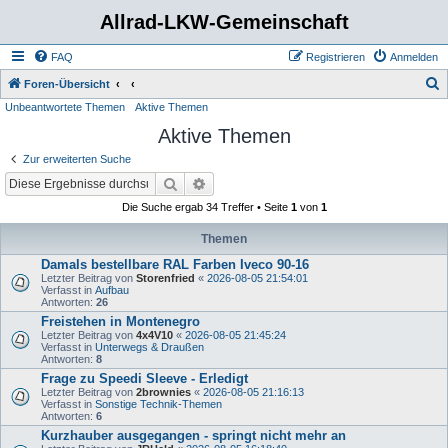
Allrad-LKW-Gemeinschaft
FAQ
Registrieren
Anmelden
S
Foren-Übersicht
Unbeantwortete Themen
Aktive Themen
u
Aktive Themen
c
h
Zur erweiterten Suche
e
Suche
Erweiterte Suche
Die Suche ergab 34 Treffer • Seite
1
von
1
Themen
Damals bestellbare RAL Farben Iveco 90-16
Letzter Beitrag von
Storenfried
«
2026-08-05 21:54:01
Verfasst in
Aufbau
Antworten:
26
Freistehen in Montenegro
Letzter Beitrag von
4x4V10
«
2026-08-05 21:45:24
Verfasst in
Unterwegs & Draußen
Antworten:
8
Frage zu Speedi Sleeve - Erledigt
Letzter Beitrag von
2brownies
«
2026-08-05 21:16:13
Verfasst in
Sonstige Technik-Themen
Antworten:
6
Kurzhauber ausgegangen - springt nicht mehr an