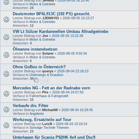
Letzter Beitrag von
JRHeld
«
2026-08-05 16:18:40
Verfasst in
Motor & Getriebe
Antworten:
24
Deutzmotor BF6L913C (192 PS) gesucht.
Letzter Beitrag von
JJENNY01
«
2026-08-05 15:23:27
Verfasst in
Motor & Getriebe
Antworten:
12
VW Lt Sülzer Kardanwellen Umbau Allradgetriebe
Letzter Beitrag von
Joe
«
2026-08-05 13:22:38
Verfasst in
Motor & Getriebe
Antworten:
4
Ölwanne instandsetzen
Letzter Beitrag von
Solarer
«
2026-08-05 9:50:34
Verfasst in
Motor & Getriebe
Antworten:
5
Ohne GoBox in Österreich?
Letzter Beitrag von
querys
«
2026-08-04 22:26:23
Verfasst in
Unterwegs & Draußen
Antworten:
30
1
2
Mercedes NG - Fett an der Radnabe vorn
Letzter Beitrag von
Pirx
«
2026-08-04 19:57:50
Verfasst in
Fahrerhaus & Fahrgestell
Antworten:
15
Verkaufe div. Filter
Letzter Beitrag von
MichaelW
«
2026-08-04 16:29:45
Verfasst in
Angebote
Werkzeug, Ersatzteile auf Tour
Letzter Beitrag von
LutzB
«
2026-08-04 13:16:24
Verfasst in
Sonstige Technik-Themen
Antworten:
23
Unterlagen für Scania P92HK 4x4 und Dsc9