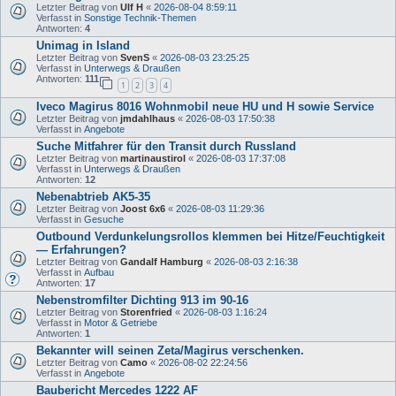
Letzter Beitrag von
Ulf H
«
2026-08-04 8:59:11
Verfasst in
Sonstige Technik-Themen
Antworten:
4
Unimag in Island
Letzter Beitrag von
SvenS
«
2026-08-03 23:25:25
Verfasst in
Unterwegs & Draußen
Antworten:
111
1
2
3
4
Iveco Magirus 8016 Wohnmobil neue HU und H sowie Service
Letzter Beitrag von
jmdahlhaus
«
2026-08-03 17:50:38
Verfasst in
Angebote
Suche Mitfahrer für den Transit durch Russland
Letzter Beitrag von
martinaustirol
«
2026-08-03 17:37:08
Verfasst in
Unterwegs & Draußen
Antworten:
12
Nebenabtrieb AK5-35
Letzter Beitrag von
Joost 6x6
«
2026-08-03 11:29:36
Verfasst in
Gesuche
Outbound Verdunkelungsrollos klemmen bei Hitze/Feuchtigkeit
— Erfahrungen?
Letzter Beitrag von
Gandalf Hamburg
«
2026-08-03 2:16:38
Verfasst in
Aufbau
Antworten:
17
Nebenstromfilter Dichting 913 im 90-16
Letzter Beitrag von
Storenfried
«
2026-08-03 1:16:24
Verfasst in
Motor & Getriebe
Antworten:
1
Bekannter will seinen Zeta/Magirus verschenken.
Letzter Beitrag von
Camo
«
2026-08-02 22:24:56
Verfasst in
Angebote
Baubericht Mercedes 1222 AF