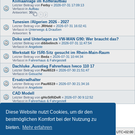
Klimaanlage im Kofferaufbau
Letzter Beitrag von
Ferby
«
2026-07-31 17:09:13
Verfasst in
Aufbau
Antworten:
30
1
2
Tunesien /Algerien 2026 - 2027
Letzter Beitrag von
JRHeld
«
2026-07-31 16:02:41
Verfasst in
Unterwegs & Draußen
Antworten:
5
Doku und Unterlagen zu VW-MAN G90: Wer braucht das?
Letzter Beitrag von
dibbelinch
«
2026-07-31 11:47:54
Verfasst in
Angebote
Werkstatt für ISRI-Sitz gesucht im Rhein-Main-Raum
Letzter Beitrag von
Beda
«
2026-07-31 10:44:34
Verfasst in
Fahrerhaus & Fahrgestell
Dachluke ,Ausstieg Fahrerhaus Iveco 110 17
Letzter Beitrag von
Paul6519
«
2026-07-30 21:51:47
Verfasst in
Gesuche
Ersatzradhalter
Letzter Beitrag von
Paul6519
«
2026-07-30 21:34:16
Verfasst in
Angebote
CAD Modell
Letzter Beitrag von
gHoStRiDeR
«
2026-07-30 9:12:52
Verfasst in
Fahrerhaus & Fahrgestell
Diese Website nutzt Cookies, um dir den
Die Suche ergab 34 Treffer • Seite
1
von
1
bestmöglichen Komfort bei der Nutzung zu
bieten.
Mehr erfahren
Foren-Übersicht
Alle Zeiten sind
UTC+02:00