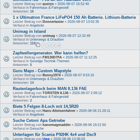
Letzter Beitrag von
querys
«
2026-08-07 16:52:40
Verfasst in
Fahrerhaus & Fahrgestell
Antworten:
16
1 x Ultimatron France LiFePO4 150 Ah Batterie. Lithium-Batterie
Letzter Beitrag von
Donnerlaster
«
2026-08-07 13:02:35
Verfasst in
Angebote
Unimag in Island
Letzter Beitrag von
unimag
«
2026-08-07 12:32:49
Verfasst in
Unterwegs & Draußen
Antworten:
119
1
2
3
4
Zapfwellengenerator. Wer kann helfen?
Letzter Beitrag von
FM130D7FA
«
2026-08-07 11:12:25
Verfasst in
Sonstige Technik-Themen
Antworten:
5
Guru Maps - Custom Mapstyle
Letzter Beitrag von
Benny1974
«
2026-08-07 9:53:16
Verfasst in
Unterwegs & Draußen
Antworten:
14
Rautenlagerbock beim MAN 8.136 FAE
Letzter Beitrag von
TORSTEN 8.136
«
2026-08-07 2:09:12
Verfasst in
Fahrerhaus & Fahrgestell
Antworten:
2
Biete 5 Felgen 8-Loch mit 14,5R20
Letzter Beitrag von
Hans-Alteisenfahrer
«
2026-08-06 21:28:11
Verfasst in
Angebote
Suche Cetoni Apa Getriebe
Letzter Beitrag von
hanomagmaddin
«
2026-08-06 19:21:50
Verfasst in
Gesuche
Unterlagen für Scania P92HK 4x4 und Dsc9
Letzter Beitrag von
Uwe
«
2026-08-06 13:36:03