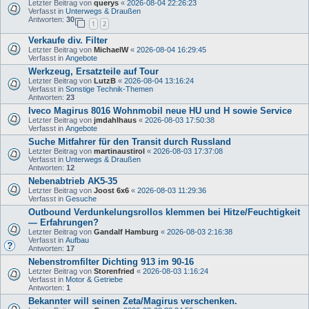
Letzter Beitrag von
querys
«
2026-08-04 22:26:23
Verfasst in
Unterwegs & Draußen
Antworten:
30
1
2
Verkaufe div. Filter
Letzter Beitrag von
MichaelW
«
2026-08-04 16:29:45
Verfasst in
Angebote
Werkzeug, Ersatzteile auf Tour
Letzter Beitrag von
LutzB
«
2026-08-04 13:16:24
Verfasst in
Sonstige Technik-Themen
Antworten:
23
Iveco Magirus 8016 Wohnmobil neue HU und H sowie Service
Letzter Beitrag von
jmdahlhaus
«
2026-08-03 17:50:38
Verfasst in
Angebote
Suche Mitfahrer für den Transit durch Russland
Letzter Beitrag von
martinaustirol
«
2026-08-03 17:37:08
Verfasst in
Unterwegs & Draußen
Antworten:
12
Nebenabtrieb AK5-35
Letzter Beitrag von
Joost 6x6
«
2026-08-03 11:29:36
Verfasst in
Gesuche
Outbound Verdunkelungsrollos klemmen bei Hitze/Feuchtigkeit
— Erfahrungen?
Letzter Beitrag von
Gandalf Hamburg
«
2026-08-03 2:16:38
Verfasst in
Aufbau
Antworten:
17
Nebenstromfilter Dichting 913 im 90-16
Letzter Beitrag von
Storenfried
«
2026-08-03 1:16:24
Verfasst in
Motor & Getriebe
Antworten:
1
Bekannter will seinen Zeta/Magirus verschenken.