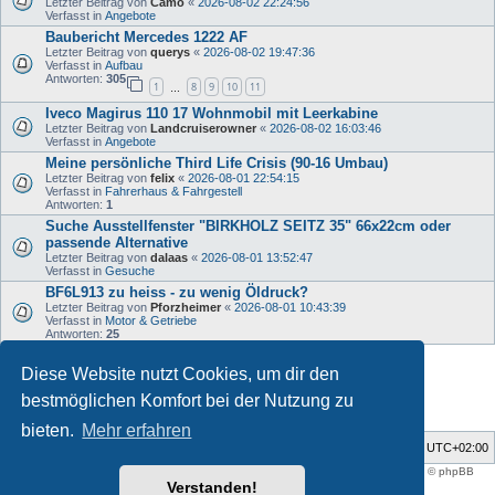
Letzter Beitrag von
Camo
«
2026-08-02 22:24:56
Verfasst in
Angebote
Baubericht Mercedes 1222 AF
Letzter Beitrag von
querys
«
2026-08-02 19:47:36
Verfasst in
Aufbau
Antworten:
305
1
8
9
10
11
…
Iveco Magirus 110 17 Wohnmobil mit Leerkabine
Letzter Beitrag von
Landcruiserowner
«
2026-08-02 16:03:46
Verfasst in
Angebote
Meine persönliche Third Life Crisis (90-16 Umbau)
Letzter Beitrag von
felix
«
2026-08-01 22:54:15
Verfasst in
Fahrerhaus & Fahrgestell
Antworten:
1
Suche Ausstellfenster "BIRKHOLZ SEITZ 35" 66x22cm oder
passende Alternative
Letzter Beitrag von
dalaas
«
2026-08-01 13:52:47
Verfasst in
Gesuche
BF6L913 zu heiss - zu wenig Öldruck?
Letzter Beitrag von
Pforzheimer
«
2026-08-01 10:43:39
Verfasst in
Motor & Getriebe
Antworten:
25
Diese Website nutzt Cookies, um dir den
Die Suche ergab 33 Treffer • Seite
1
von
1
bestmöglichen Komfort bei der Nutzung zu
bieten.
Mehr erfahren
Foren-Übersicht
Alle Zeiten sind
UTC+02:00
Style developer by
support forum tricolor
,
Powered by
phpBB
® Forum Software © phpBB
Limited
Verstanden!