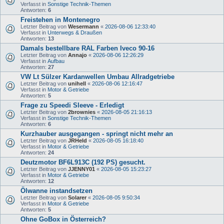
Verfasst in
Sonstige Technik-Themen
Antworten:
6
Freistehen in Montenegro
Letzter Beitrag von
Wesermann
«
2026-08-06 12:33:40
Verfasst in
Unterwegs & Draußen
Antworten:
13
Damals bestellbare RAL Farben Iveco 90-16
Letzter Beitrag von
Annajo
«
2026-08-06 12:26:29
Verfasst in
Aufbau
Antworten:
27
VW Lt Sülzer Kardanwellen Umbau Allradgetriebe
Letzter Beitrag von
unihell
«
2026-08-06 12:16:47
Verfasst in
Motor & Getriebe
Antworten:
5
Frage zu Speedi Sleeve - Erledigt
Letzter Beitrag von
2brownies
«
2026-08-05 21:16:13
Verfasst in
Sonstige Technik-Themen
Antworten:
6
Kurzhauber ausgegangen - springt nicht mehr an
Letzter Beitrag von
JRHeld
«
2026-08-05 16:18:40
Verfasst in
Motor & Getriebe
Antworten:
24
Deutzmotor BF6L913C (192 PS) gesucht.
Letzter Beitrag von
JJENNY01
«
2026-08-05 15:23:27
Verfasst in
Motor & Getriebe
Antworten:
12
Ölwanne instandsetzen
Letzter Beitrag von
Solarer
«
2026-08-05 9:50:34
Verfasst in
Motor & Getriebe
Antworten:
5
Ohne GoBox in Österreich?