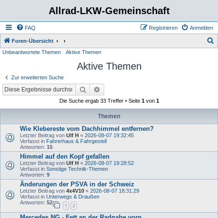
Allrad-LKW-Gemeinschaft
FAQ
Registrieren
Anmelden
S
Foren-Übersicht
Unbeantwortete Themen
Aktive Themen
u
Aktive Themen
c
h
Zur erweiterten Suche
e
Suche
Erweiterte Suche
Die Suche ergab 33 Treffer • Seite
1
von
1
Themen
Wie Klebereste vom Dachhimmel entfernen?
Letzter Beitrag von
Ulf H
«
2026-08-07 19:32:45
Verfasst in
Fahrerhaus & Fahrgestell
Antworten:
15
Himmel auf den Kopf gefallen
Letzter Beitrag von
Ulf H
«
2026-08-07 19:28:52
Verfasst in
Sonstige Technik-Themen
Antworten:
9
Änderungen der PSVA in der Schweiz
Letzter Beitrag von
4x4V10
«
2026-08-07 18:31:29
Verfasst in
Unterwegs & Draußen
Antworten:
52
1
2
Mercedes NG - Fett an der Radnabe vorn