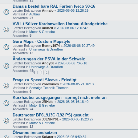
Antworten:
13
Damals bestellbare RAL Farben Iveco 90-16
Letzter Beitrag von
Annajo
«
2026-08-06 12:26:29
Verfasst in
Aufbau
Antworten:
27
VW Lt Sülzer Kardanwellen Umbau Allradgetriebe
Letzter Beitrag von
unihell
«
2026-08-06 12:16:47
Verfasst in
Motor & Getriebe
Antworten:
5
Guru Maps - Custom Mapstyle
Letzter Beitrag von
Benny1974
«
2026-08-06 10:27:49
Verfasst in
Unterwegs & Draußen
Antworten:
13
Änderungen der PSVA in der Schweiz
Letzter Beitrag von
Andy86
«
2026-08-06 7:45:10
Verfasst in
Unterwegs & Draußen
Antworten:
48
1
2
Frage zu Speedi Sleeve - Erledigt
Letzter Beitrag von
2brownies
«
2026-08-05 21:16:13
Verfasst in
Sonstige Technik-Themen
Antworten:
6
Kurzhauber ausgegangen - springt nicht mehr an
Letzter Beitrag von
JRHeld
«
2026-08-05 16:18:40
Verfasst in
Motor & Getriebe
Antworten:
24
Deutzmotor BF6L913C (192 PS) gesucht.
Letzter Beitrag von
JJENNY01
«
2026-08-05 15:23:27
Verfasst in
Motor & Getriebe
Antworten:
12
Ölwanne instandsetzen
Letzter Beitrag von
Solarer
«
2026-08-05 9:50:34