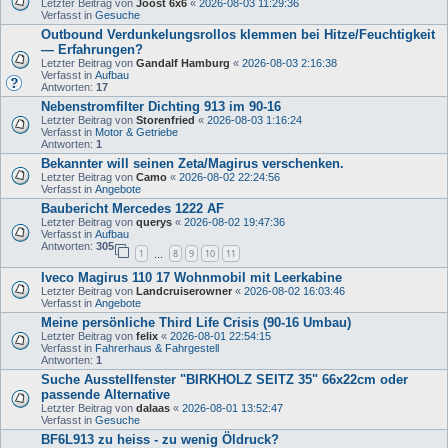
Letzter Beitrag von
Joost 6x6
«
2026-08-03 11:29:36
Verfasst in
Gesuche
Outbound Verdunkelungsrollos klemmen bei Hitze/Feuchtigkeit
— Erfahrungen?
Letzter Beitrag von
Gandalf Hamburg
«
2026-08-03 2:16:38
Verfasst in
Aufbau
Antworten:
17
Nebenstromfilter Dichting 913 im 90-16
Letzter Beitrag von
Storenfried
«
2026-08-03 1:16:24
Verfasst in
Motor & Getriebe
Antworten:
1
Bekannter will seinen Zeta/Magirus verschenken.
Letzter Beitrag von
Camo
«
2026-08-02 22:24:56
Verfasst in
Angebote
Baubericht Mercedes 1222 AF
Letzter Beitrag von
querys
«
2026-08-02 19:47:36
Verfasst in
Aufbau
Antworten:
305
1
8
9
10
11
…
Iveco Magirus 110 17 Wohnmobil mit Leerkabine
Letzter Beitrag von
Landcruiserowner
«
2026-08-02 16:03:46
Verfasst in
Angebote
Meine persönliche Third Life Crisis (90-16 Umbau)
Letzter Beitrag von
felix
«
2026-08-01 22:54:15
Verfasst in
Fahrerhaus & Fahrgestell
Antworten:
1
Suche Ausstellfenster "BIRKHOLZ SEITZ 35" 66x22cm oder
passende Alternative
Letzter Beitrag von
dalaas
«
2026-08-01 13:52:47
Verfasst in
Gesuche
BF6L913 zu heiss - zu wenig Öldruck?