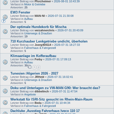
Letzter Beitrag von
Pforzheimer
«
2026-08-01 10:43:39
Verfasst in
Motor & Getriebe
Antworten:
25
EW3 Fenster
Letzter Beitrag von
MAN-NI
«
2026-07-31 21:30:08
Verfasst in
Aufbau
Antworten:
5
Der optimale Hundekorb für Mischa
Letzter Beitrag von
verzahnerchris
«
2026-07-31 20:43:09
Verfasst in
Unterwegs & Draußen
Antworten:
19
710 Kurzhauber Lenkgetriebe undicht, überholen
Letzter Beitrag von
Joerg404114
«
2026-07-31 18:27:33
Verfasst in
Fahrerhaus & Fahrgestell
Antworten:
5
Klimaanlage im Kofferaufbau
Letzter Beitrag von
Ferby
«
2026-07-31 17:09:13
Verfasst in
Aufbau
Antworten:
30
1
2
Tunesien /Algerien 2026 - 2027
Letzter Beitrag von
JRHeld
«
2026-07-31 16:02:41
Verfasst in
Unterwegs & Draußen
Antworten:
5
Doku und Unterlagen zu VW-MAN G90: Wer braucht das?
Letzter Beitrag von
dibbelinch
«
2026-07-31 11:47:54
Verfasst in
Angebote
Werkstatt für ISRI-Sitz gesucht im Rhein-Main-Raum
Letzter Beitrag von
Beda
«
2026-07-31 10:44:34
Verfasst in
Fahrerhaus & Fahrgestell
Dachluke ,Ausstieg Fahrerhaus Iveco 110 17