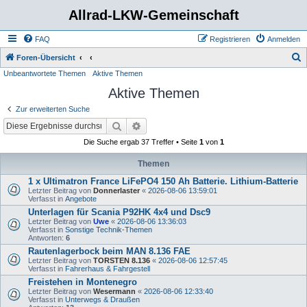
Allrad-LKW-Gemeinschaft
FAQ
Registrieren
Anmelden
S
Foren-Übersicht
Unbeantwortete Themen
Aktive Themen
u
Aktive Themen
c
h
Zur erweiterten Suche
e
Suche
Erweiterte Suche
Die Suche ergab 37 Treffer • Seite
1
von
1
Themen
1 x Ultimatron France LiFePO4 150 Ah Batterie. Lithium-Batterie
Letzter Beitrag von
Donnerlaster
«
2026-08-06 13:59:01
Verfasst in
Angebote
Unterlagen für Scania P92HK 4x4 und Dsc9
Letzter Beitrag von
Uwe
«
2026-08-06 13:36:03
Verfasst in
Sonstige Technik-Themen
Antworten:
6
Rautenlagerbock beim MAN 8.136 FAE
Letzter Beitrag von
TORSTEN 8.136
«
2026-08-06 12:57:45
Verfasst in
Fahrerhaus & Fahrgestell
Freistehen in Montenegro
Letzter Beitrag von
Wesermann
«
2026-08-06 12:33:40
Verfasst in
Unterwegs & Draußen