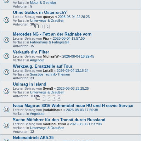
Verfasst in
Motor & Getriebe
Antworten:
5
Ohne GoBox in Österreich?
Letzter Beitrag von
querys
«
2026-08-04 22:26:23
Verfasst in
Unterwegs & Draußen
Antworten:
30
1
2
Mercedes NG - Fett an der Radnabe vorn
Letzter Beitrag von
Pirx
«
2026-08-04 19:57:50
Verfasst in
Fahrerhaus & Fahrgestell
Antworten:
15
Verkaufe div. Filter
Letzter Beitrag von
MichaelW
«
2026-08-04 16:29:45
Verfasst in
Angebote
Werkzeug, Ersatzteile auf Tour
Letzter Beitrag von
LutzB
«
2026-08-04 13:16:24
Verfasst in
Sonstige Technik-Themen
Antworten:
23
Unimag in Island
Letzter Beitrag von
SvenS
«
2026-08-03 23:25:25
Verfasst in
Unterwegs & Draußen
Antworten:
111
1
2
3
4
Iveco Magirus 8016 Wohnmobil neue HU und H sowie Service
Letzter Beitrag von
jmdahlhaus
«
2026-08-03 17:50:38
Verfasst in
Angebote
Suche Mitfahrer für den Transit durch Russland
Letzter Beitrag von
martinaustirol
«
2026-08-03 17:37:08
Verfasst in
Unterwegs & Draußen
Antworten:
12
Nebenabtrieb AK5-35