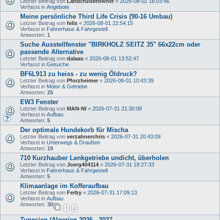
Letzter Beitrag von
Landcruiserowner
«
2026-08-02 16:03:46
Verfasst in
Angebote
Meine persönliche Third Life Crisis (90-16 Umbau)
Letzter Beitrag von
felix
«
2026-08-01 22:54:15
Verfasst in
Fahrerhaus & Fahrgestell
Antworten:
1
Suche Ausstellfenster "BIRKHOLZ SEITZ 35" 66x22cm oder
passende Alternative
Letzter Beitrag von
dalaas
«
2026-08-01 13:52:47
Verfasst in
Gesuche
BF6L913 zu heiss - zu wenig Öldruck?
Letzter Beitrag von
Pforzheimer
«
2026-08-01 10:43:39
Verfasst in
Motor & Getriebe
Antworten:
25
EW3 Fenster
Letzter Beitrag von
MAN-NI
«
2026-07-31 21:30:08
Verfasst in
Aufbau
Antworten:
5
Der optimale Hundekorb für Mischa
Letzter Beitrag von
verzahnerchris
«
2026-07-31 20:43:09
Verfasst in
Unterwegs & Draußen
Antworten:
19
710 Kurzhauber Lenkgetriebe undicht, überholen
Letzter Beitrag von
Joerg404114
«
2026-07-31 18:27:33
Verfasst in
Fahrerhaus & Fahrgestell
Antworten:
5
Klimaanlage im Kofferaufbau
Letzter Beitrag von
Ferby
«
2026-07-31 17:09:13
Verfasst in
Aufbau
Antworten:
30
1
2
Tunesien /Algerien 2026 - 2027