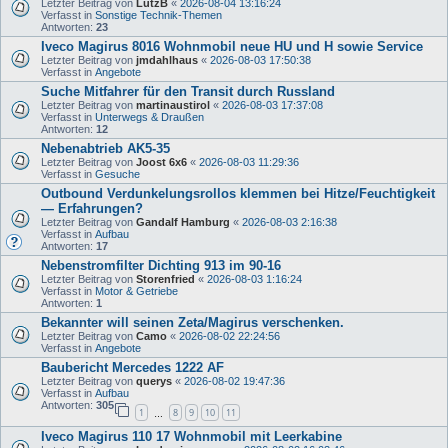
Letzter Beitrag von
LutzB
«
2026-08-04 13:16:24
Verfasst in
Sonstige Technik-Themen
Antworten:
23
Iveco Magirus 8016 Wohnmobil neue HU und H sowie Service
Letzter Beitrag von
jmdahlhaus
«
2026-08-03 17:50:38
Verfasst in
Angebote
Suche Mitfahrer für den Transit durch Russland
Letzter Beitrag von
martinaustirol
«
2026-08-03 17:37:08
Verfasst in
Unterwegs & Draußen
Antworten:
12
Nebenabtrieb AK5-35
Letzter Beitrag von
Joost 6x6
«
2026-08-03 11:29:36
Verfasst in
Gesuche
Outbound Verdunkelungsrollos klemmen bei Hitze/Feuchtigkeit
— Erfahrungen?
Letzter Beitrag von
Gandalf Hamburg
«
2026-08-03 2:16:38
Verfasst in
Aufbau
Antworten:
17
Nebenstromfilter Dichting 913 im 90-16
Letzter Beitrag von
Storenfried
«
2026-08-03 1:16:24
Verfasst in
Motor & Getriebe
Antworten:
1
Bekannter will seinen Zeta/Magirus verschenken.
Letzter Beitrag von
Camo
«
2026-08-02 22:24:56
Verfasst in
Angebote
Baubericht Mercedes 1222 AF
Letzter Beitrag von
querys
«
2026-08-02 19:47:36
Verfasst in
Aufbau
Antworten:
305
1
8
9
10
11
…
Iveco Magirus 110 17 Wohnmobil mit Leerkabine