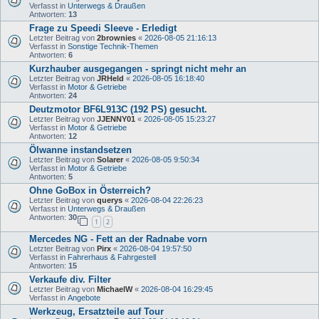
Verfasst in
Unterwegs & Draußen
Antworten:
13
Frage zu Speedi Sleeve - Erledigt
Letzter Beitrag von
2brownies
«
2026-08-05 21:16:13
Verfasst in
Sonstige Technik-Themen
Antworten:
6
Kurzhauber ausgegangen - springt nicht mehr an
Letzter Beitrag von
JRHeld
«
2026-08-05 16:18:40
Verfasst in
Motor & Getriebe
Antworten:
24
Deutzmotor BF6L913C (192 PS) gesucht.
Letzter Beitrag von
JJENNY01
«
2026-08-05 15:23:27
Verfasst in
Motor & Getriebe
Antworten:
12
Ölwanne instandsetzen
Letzter Beitrag von
Solarer
«
2026-08-05 9:50:34
Verfasst in
Motor & Getriebe
Antworten:
5
Ohne GoBox in Österreich?
Letzter Beitrag von
querys
«
2026-08-04 22:26:23
Verfasst in
Unterwegs & Draußen
Antworten:
30
1
2
Mercedes NG - Fett an der Radnabe vorn
Letzter Beitrag von
Pirx
«
2026-08-04 19:57:50
Verfasst in
Fahrerhaus & Fahrgestell
Antworten:
15
Verkaufe div. Filter
Letzter Beitrag von
MichaelW
«
2026-08-04 16:29:45
Verfasst in
Angebote
Werkzeug, Ersatzteile auf Tour