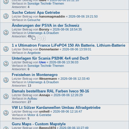
Letzter Beitrag von
dave
«
2026-08-06 20:12:18
Verfasst in
Sonstige Technik-Themen
Antworten:
4
Suche Cetoni Apa Getriebe
Letzter Beitrag von
hanomagmaddin
«
2026-08-06 19:21:50
Verfasst in
Gesuche
Änderungen der PSVA in der Schweiz
Letzter Beitrag von
Borsty
«
2026-08-06 18:54:35
Verfasst in
Unterwegs & Draußen
Antworten:
49
1
2
1 x Ultimatron France LiFePO4 150 Ah Batterie. Lithium-Batterie
Letzter Beitrag von
Donnerlaster
«
2026-08-06 13:59:01
Verfasst in
Angebote
Unterlagen für Scania P92HK 4x4 und Dsc9
Letzter Beitrag von
Uwe
«
2026-08-06 13:36:03
Verfasst in
Sonstige Technik-Themen
Antworten:
6
Freistehen in Montenegro
Letzter Beitrag von
Wesermann
«
2026-08-06 12:33:40
Verfasst in
Unterwegs & Draußen
Antworten:
13
Damals bestellbare RAL Farben Iveco 90-16
Letzter Beitrag von
Annajo
«
2026-08-06 12:26:29
Verfasst in
Aufbau
Antworten:
27
VW Lt Sülzer Kardanwellen Umbau Allradgetriebe
Letzter Beitrag von
unihell
«
2026-08-06 12:16:47
Verfasst in
Motor & Getriebe
Antworten:
5
Guru Maps - Custom Mapstyle
Letzter Beitrag von
Benny1974
«
2026-08-06 10:27:49