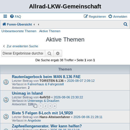
Allrad-LKW-Gemeinschaft
FAQ
Registrieren
Anmelden
S
Foren-Übersicht
Unbeantwortete Themen
Aktive Themen
u
Aktive Themen
c
h
Zur erweiterten Suche
e
Suche
Erweiterte Suche
Die Suche ergab 38 Treffer • Seite
1
von
1
Themen
Rautenlagerbock beim MAN 8.136 FAE
Letzter Beitrag von
TORSTEN 8.136
«
2026-08-07 2:09:12
Verfasst in
Fahrerhaus & Fahrgestell
Antworten:
2
Unimag in Island
Letzter Beitrag von
4x4V10
«
2026-08-06 23:30:22
Verfasst in
Unterwegs & Draußen
Antworten:
118
1
2
3
4
Biete 5 Felgen 8-Loch mit 14,5R20
Letzter Beitrag von
Hans-Alteisenfahrer
«
2026-08-06 21:28:11
Verfasst in
Angebote
Zapfwellengenerator. Wer kann helfen?