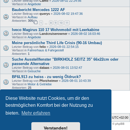
Letzter Beitrag von
Camo
«
2026-08-02 22:24:56
Verfasst in
Angebote
Baubericht Mercedes 1222 AF
Letzter Beitrag von
querys
«
2026-08-02 19:47:36
Verfasst in
Aufbau
Antworten:
305
1
8
9
10
11
…
Iveco Magirus 110 17 Wohnmobil mit Leerkabine
Letzter Beitrag von
Landcruiserowner
«
2026-08-02 16:03:46
Verfasst in
Angebote
Meine persönliche Third Life Crisis (90-16 Umbau)
Letzter Beitrag von
felix
«
2026-08-01 22:54:15
Verfasst in
Fahrerhaus & Fahrgestell
Antworten:
1
Suche Ausstellfenster "BIRKHOLZ SEITZ 35" 66x22cm oder
passende Alternative
Letzter Beitrag von
dalaas
«
2026-08-01 13:52:47
Verfasst in
Gesuche
BF6L913 zu heiss - zu wenig Öldruck?
Letzter Beitrag von
Pforzheimer
«
2026-08-01 10:43:39
Verfasst in
Motor & Getriebe
Antworten:
25
Diese Website nutzt Cookies, um dir den
Die Suche ergab 33 Treffer • Seite
1
von
1
bestmöglichen Komfort bei der Nutzung zu
bieten.
Mehr erfahren
Foren-Übersicht
Alle Zeiten sind
UTC+02:00
Style developer by
support forum tricolor
,
Powered by
phpBB
® Forum Software © phpBB
Limited
Verstanden!