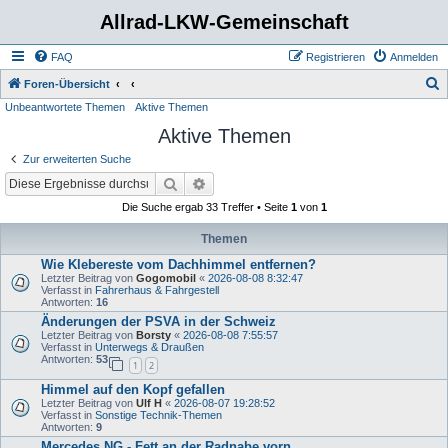
Allrad-LKW-Gemeinschaft
FAQ
Registrieren
Anmelden
S
Foren-Übersicht
Unbeantwortete Themen
Aktive Themen
u
Aktive Themen
c
h
Zur erweiterten Suche
e
Suche
Erweiterte Suche
Die Suche ergab 33 Treffer • Seite
1
von
1
Themen
Wie Klebereste vom Dachhimmel entfernen?
Letzter Beitrag von
Gogomobil
«
2026-08-08 8:32:47
Verfasst in
Fahrerhaus & Fahrgestell
Antworten:
16
Änderungen der PSVA in der Schweiz
Letzter Beitrag von
Borsty
«
2026-08-08 7:55:57
Verfasst in
Unterwegs & Draußen
Antworten:
53
1
2
Himmel auf den Kopf gefallen
Letzter Beitrag von
Ulf H
«
2026-08-07 19:28:52
Verfasst in
Sonstige Technik-Themen
Antworten:
9
Mercedes NG - Fett an der Radnabe vorn