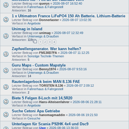
Letzter Beitrag von
querys
«
2026-08-07 16:52:40
Verfasst in
Fahrerhaus & Fahrgestell
Antworten:
16
1 x Ultimatron France LiFePO4 150 Ah Batterie. Lithium-Batterie
Letzter Beitrag von
Donnerlaster
«
2026-08-07 13:02:35
Verfasst in
Angebote
Unimag in Island
Letzter Beitrag von
unimag
«
2026-08-07 12:32:49
Verfasst in
Unterwegs & Draußen
Antworten:
119
1
2
3
4
Zapfwellengenerator. Wer kann helfen?
Letzter Beitrag von
FM130D7FA
«
2026-08-07 11:12:25
Verfasst in
Sonstige Technik-Themen
Antworten:
5
Guru Maps - Custom Mapstyle
Letzter Beitrag von
Benny1974
«
2026-08-07 9:53:16
Verfasst in
Unterwegs & Draußen
Antworten:
14
Rautenlagerbock beim MAN 8.136 FAE
Letzter Beitrag von
TORSTEN 8.136
«
2026-08-07 2:09:12
Verfasst in
Fahrerhaus & Fahrgestell
Antworten:
2
Biete 5 Felgen 8-Loch mit 14,5R20
Letzter Beitrag von
Hans-Alteisenfahrer
«
2026-08-06 21:28:11
Verfasst in
Angebote
Suche Cetoni Apa Getriebe
Letzter Beitrag von
hanomagmaddin
«
2026-08-06 19:21:50
Verfasst in
Gesuche
Unterlagen für Scania P92HK 4x4 und Dsc9
Letzter Beitrag von
Uwe
«
2026-08-06 13:36:03