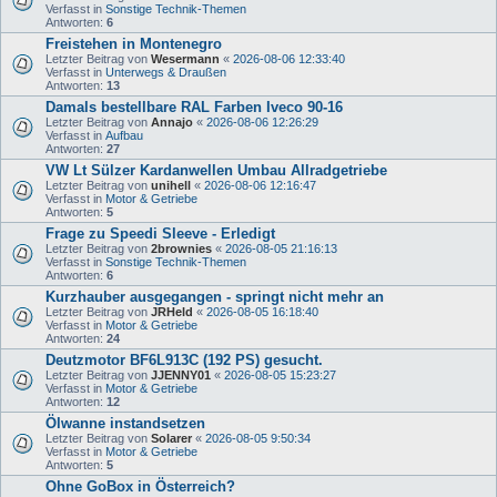
Verfasst in
Sonstige Technik-Themen
Antworten:
6
Freistehen in Montenegro
Letzter Beitrag von
Wesermann
«
2026-08-06 12:33:40
Verfasst in
Unterwegs & Draußen
Antworten:
13
Damals bestellbare RAL Farben Iveco 90-16
Letzter Beitrag von
Annajo
«
2026-08-06 12:26:29
Verfasst in
Aufbau
Antworten:
27
VW Lt Sülzer Kardanwellen Umbau Allradgetriebe
Letzter Beitrag von
unihell
«
2026-08-06 12:16:47
Verfasst in
Motor & Getriebe
Antworten:
5
Frage zu Speedi Sleeve - Erledigt
Letzter Beitrag von
2brownies
«
2026-08-05 21:16:13
Verfasst in
Sonstige Technik-Themen
Antworten:
6
Kurzhauber ausgegangen - springt nicht mehr an
Letzter Beitrag von
JRHeld
«
2026-08-05 16:18:40
Verfasst in
Motor & Getriebe
Antworten:
24
Deutzmotor BF6L913C (192 PS) gesucht.
Letzter Beitrag von
JJENNY01
«
2026-08-05 15:23:27
Verfasst in
Motor & Getriebe
Antworten:
12
Ölwanne instandsetzen
Letzter Beitrag von
Solarer
«
2026-08-05 9:50:34
Verfasst in
Motor & Getriebe
Antworten:
5
Ohne GoBox in Österreich?