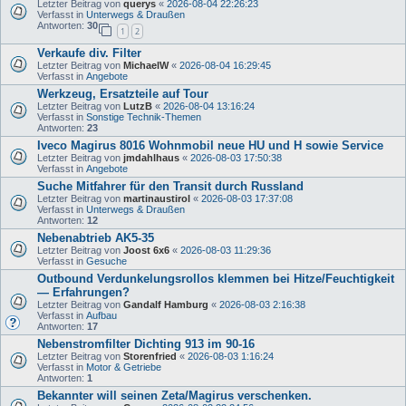
Letzter Beitrag von
querys
«
2026-08-04 22:26:23
Verfasst in
Unterwegs & Draußen
Antworten:
30
1
2
Verkaufe div. Filter
Letzter Beitrag von
MichaelW
«
2026-08-04 16:29:45
Verfasst in
Angebote
Werkzeug, Ersatzteile auf Tour
Letzter Beitrag von
LutzB
«
2026-08-04 13:16:24
Verfasst in
Sonstige Technik-Themen
Antworten:
23
Iveco Magirus 8016 Wohnmobil neue HU und H sowie Service
Letzter Beitrag von
jmdahlhaus
«
2026-08-03 17:50:38
Verfasst in
Angebote
Suche Mitfahrer für den Transit durch Russland
Letzter Beitrag von
martinaustirol
«
2026-08-03 17:37:08
Verfasst in
Unterwegs & Draußen
Antworten:
12
Nebenabtrieb AK5-35
Letzter Beitrag von
Joost 6x6
«
2026-08-03 11:29:36
Verfasst in
Gesuche
Outbound Verdunkelungsrollos klemmen bei Hitze/Feuchtigkeit
— Erfahrungen?
Letzter Beitrag von
Gandalf Hamburg
«
2026-08-03 2:16:38
Verfasst in
Aufbau
Antworten:
17
Nebenstromfilter Dichting 913 im 90-16
Letzter Beitrag von
Storenfried
«
2026-08-03 1:16:24
Verfasst in
Motor & Getriebe
Antworten:
1
Bekannter will seinen Zeta/Magirus verschenken.