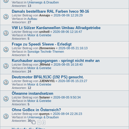
Verfasst in
Unterwegs & Draußen
Antworten:
13
Damals bestellbare RAL Farben Iveco 90-16
Letzter Beitrag von
Annajo
«
2026-08-06 12:26:29
Verfasst in
Aufbau
Antworten:
27
VW Lt Sülzer Kardanwellen Umbau Allradgetriebe
Letzter Beitrag von
unihell
«
2026-08-06 12:16:47
Verfasst in
Motor & Getriebe
Antworten:
5
Frage zu Speedi Sleeve - Erledigt
Letzter Beitrag von
2brownies
«
2026-08-05 21:16:13
Verfasst in
Sonstige Technik-Themen
Antworten:
6
Kurzhauber ausgegangen - springt nicht mehr an
Letzter Beitrag von
JRHeld
«
2026-08-05 16:18:40
Verfasst in
Motor & Getriebe
Antworten:
24
Deutzmotor BF6L913C (192 PS) gesucht.
Letzter Beitrag von
JJENNY01
«
2026-08-05 15:23:27
Verfasst in
Motor & Getriebe
Antworten:
12
Ölwanne instandsetzen
Letzter Beitrag von
Solarer
«
2026-08-05 9:50:34
Verfasst in
Motor & Getriebe
Antworten:
5
Ohne GoBox in Österreich?
Letzter Beitrag von
querys
«
2026-08-04 22:26:23
Verfasst in
Unterwegs & Draußen
Antworten:
30
1
2