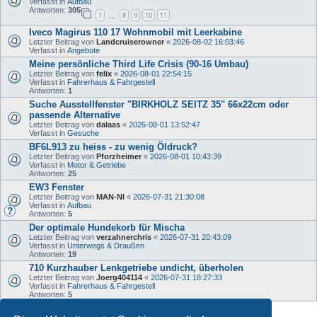
Verfasst in
Aufbau
Antworten:
305
1
8
9
10
11
…
Iveco Magirus 110 17 Wohnmobil mit Leerkabine
Letzter Beitrag von
Landcruiserowner
«
2026-08-02 16:03:46
Verfasst in
Angebote
Meine persönliche Third Life Crisis (90-16 Umbau)
Letzter Beitrag von
felix
«
2026-08-01 22:54:15
Verfasst in
Fahrerhaus & Fahrgestell
Antworten:
1
Suche Ausstellfenster "BIRKHOLZ SEITZ 35" 66x22cm oder
passende Alternative
Letzter Beitrag von
dalaas
«
2026-08-01 13:52:47
Verfasst in
Gesuche
BF6L913 zu heiss - zu wenig Öldruck?
Letzter Beitrag von
Pforzheimer
«
2026-08-01 10:43:39
Verfasst in
Motor & Getriebe
Antworten:
25
EW3 Fenster
Letzter Beitrag von
MAN-NI
«
2026-07-31 21:30:08
Verfasst in
Aufbau
Antworten:
5
Der optimale Hundekorb für Mischa
Letzter Beitrag von
verzahnerchris
«
2026-07-31 20:43:09
Verfasst in
Unterwegs & Draußen
Antworten:
19
710 Kurzhauber Lenkgetriebe undicht, überholen
Letzter Beitrag von
Joerg404114
«
2026-07-31 18:27:33
Verfasst in
Fahrerhaus & Fahrgestell
Antworten:
5