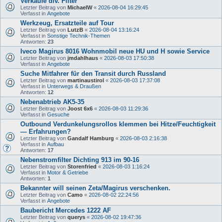
Verkaufe div. Filter
Letzter Beitrag von
MichaelW
«
2026-08-04 16:29:45
Verfasst in
Angebote
Werkzeug, Ersatzteile auf Tour
Letzter Beitrag von
LutzB
«
2026-08-04 13:16:24
Verfasst in
Sonstige Technik-Themen
Antworten:
23
Iveco Magirus 8016 Wohnmobil neue HU und H sowie Service
Letzter Beitrag von
jmdahlhaus
«
2026-08-03 17:50:38
Verfasst in
Angebote
Suche Mitfahrer für den Transit durch Russland
Letzter Beitrag von
martinaustirol
«
2026-08-03 17:37:08
Verfasst in
Unterwegs & Draußen
Antworten:
12
Nebenabtrieb AK5-35
Letzter Beitrag von
Joost 6x6
«
2026-08-03 11:29:36
Verfasst in
Gesuche
Outbound Verdunkelungsrollos klemmen bei Hitze/Feuchtigkeit
— Erfahrungen?
Letzter Beitrag von
Gandalf Hamburg
«
2026-08-03 2:16:38
Verfasst in
Aufbau
Antworten:
17
Nebenstromfilter Dichting 913 im 90-16
Letzter Beitrag von
Storenfried
«
2026-08-03 1:16:24
Verfasst in
Motor & Getriebe
Antworten:
1
Bekannter will seinen Zeta/Magirus verschenken.
Letzter Beitrag von
Camo
«
2026-08-02 22:24:56
Verfasst in
Angebote
Baubericht Mercedes 1222 AF
Letzter Beitrag von
querys
«
2026-08-02 19:47:36