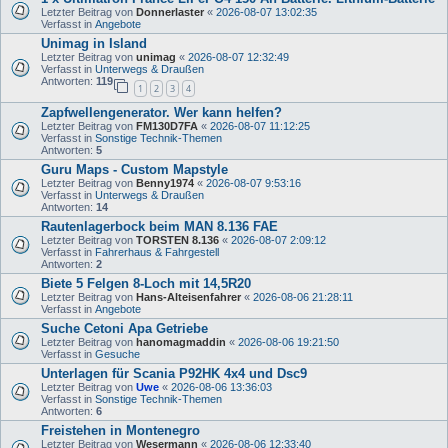
Letzter Beitrag von
Donnerlaster
«
2026-08-07 13:02:35
Verfasst in
Angebote
Unimag in Island
Letzter Beitrag von
unimag
«
2026-08-07 12:32:49
Verfasst in
Unterwegs & Draußen
Antworten:
119
1
2
3
4
Zapfwellengenerator. Wer kann helfen?
Letzter Beitrag von
FM130D7FA
«
2026-08-07 11:12:25
Verfasst in
Sonstige Technik-Themen
Antworten:
5
Guru Maps - Custom Mapstyle
Letzter Beitrag von
Benny1974
«
2026-08-07 9:53:16
Verfasst in
Unterwegs & Draußen
Antworten:
14
Rautenlagerbock beim MAN 8.136 FAE
Letzter Beitrag von
TORSTEN 8.136
«
2026-08-07 2:09:12
Verfasst in
Fahrerhaus & Fahrgestell
Antworten:
2
Biete 5 Felgen 8-Loch mit 14,5R20
Letzter Beitrag von
Hans-Alteisenfahrer
«
2026-08-06 21:28:11
Verfasst in
Angebote
Suche Cetoni Apa Getriebe
Letzter Beitrag von
hanomagmaddin
«
2026-08-06 19:21:50
Verfasst in
Gesuche
Unterlagen für Scania P92HK 4x4 und Dsc9
Letzter Beitrag von
Uwe
«
2026-08-06 13:36:03
Verfasst in
Sonstige Technik-Themen
Antworten:
6
Freistehen in Montenegro
Letzter Beitrag von
Wesermann
«
2026-08-06 12:33:40