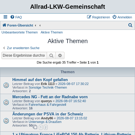
Allrad-LKW-Gemeinschaft
FAQ
Registrieren
Anmelden
S
Foren-Übersicht
Unbeantwortete Themen
Aktive Themen
u
Aktive Themen
c
h
Zur erweiterten Suche
e
Suche
Erweiterte Suche
Die Suche ergab 35 Treffer • Seite
1
von
1
Themen
Himmel auf den Kopf gefallen
Letzter Beitrag von
Erik 1113
«
2026-08-07 17:30:22
Verfasst in
Sonstige Technik-Themen
Antworten:
2
Mercedes NG - Fett an der Radnabe vorn
Letzter Beitrag von
querys
«
2026-08-07 16:52:40
Verfasst in
Fahrerhaus & Fahrgestell
Antworten:
16
Änderungen der PSVA in der Schweiz
Letzter Beitrag von
Andy86
«
2026-08-07 13:15:02
Verfasst in
Unterwegs & Draußen
Antworten:
50
1
2
1 x Ultimatron France LiFePO4 150 Ah Batterie. Lithium-Batterie