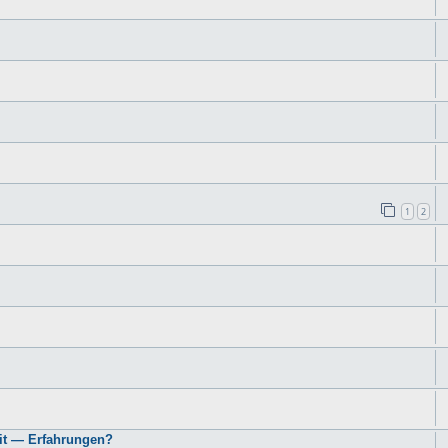
1
2
it — Erfahrungen?