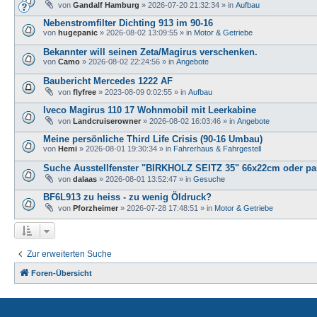
von
Gandalf Hamburg
»
2026-07-20 21:32:34
» in
Aufbau
Nebenstromfilter Dichting 913 im 90-16
von
hugepanic
»
2026-08-02 13:09:55
» in
Motor & Getriebe
Bekannter will seinen Zeta/Magirus verschenken.
von
Camo
»
2026-08-02 22:24:56
» in
Angebote
Baubericht Mercedes 1222 AF
von
flyfree
»
2023-08-09 0:02:55
» in
Aufbau
Iveco Magirus 110 17 Wohnmobil mit Leerkabine
von
Landcruiserowner
»
2026-08-02 16:03:46
» in
Angebote
Meine persönliche Third Life Crisis (90-16 Umbau)
von
Hemi
»
2026-08-01 19:30:34
» in
Fahrerhaus & Fahrgestell
Suche Ausstellfenster "BIRKHOLZ SEITZ 35" 66x22cm oder pas
von
dalaas
»
2026-08-01 13:52:47
» in
Gesuche
BF6L913 zu heiss - zu wenig Öldruck?
von
Pforzheimer
»
2026-07-28 17:48:51
» in
Motor & Getriebe
Zur erweiterten Suche
Foren-Übersicht