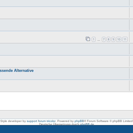
1
7
8
9
10
11
…
sende Alternative
Style developer by
support forum tricolor
,
Powered by
phpBB
® Forum Software © phpBB Limited
Deutsche Übersetzung durch
phpBB.de