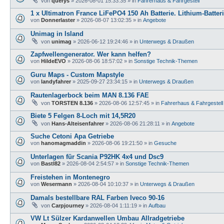
von
querys
»
2026-08-01 15:33:35
» in
Fahrerhaus & Fahrgestell
1 x Ultimatron France LiFePO4 150 Ah Batterie. Lithium-Batter
von
Donnerlaster
»
2026-08-07 13:02:35
» in
Angebote
Unimag in Island
von
unimag
»
2026-06-12 19:24:46
» in
Unterwegs & Draußen
Zapfwellengenerator. Wer kann helfen?
von
HildeEVO
»
2026-08-06 18:57:02
» in
Sonstige Technik-Themen
Guru Maps - Custom Mapstyle
von
landyfahrer
»
2025-09-27 23:34:15
» in
Unterwegs & Draußen
Rautenlagerbock beim MAN 8.136 FAE
von
TORSTEN 8.136
»
2026-08-06 12:57:45
» in
Fahrerhaus & Fahrgestell
Biete 5 Felgen 8-Loch mit 14,5R20
von
Hans-Alteisenfahrer
»
2026-08-06 21:28:11
» in
Angebote
Suche Cetoni Apa Getriebe
von
hanomagmaddin
»
2026-08-06 19:21:50
» in
Gesuche
Unterlagen für Scania P92HK 4x4 und Dsc9
von
Bastl82
»
2026-08-04 2:54:57
» in
Sonstige Technik-Themen
Freistehen in Montenegro
von
Wesermann
»
2026-08-04 10:10:37
» in
Unterwegs & Draußen
Damals bestellbare RAL Farben Iveco 90-16
von
Carpjourney
»
2026-08-04 1:11:19
» in
Aufbau
VW Lt Sülzer Kardanwellen Umbau Allradgetriebe