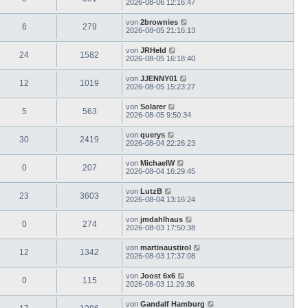
2026-08-06 12:16:47
von
2brownies
6
279
2026-08-05 21:16:13
von
JRHeld
24
1582
2026-08-05 16:18:40
von
JJENNY01
12
1019
2026-08-05 15:23:27
von
Solarer
5
563
2026-08-05 9:50:34
von
querys
30
2419
2026-08-04 22:26:23
von
MichaelW
0
207
2026-08-04 16:29:45
von
LutzB
23
3603
2026-08-04 13:16:24
von
jmdahlhaus
0
274
2026-08-03 17:50:38
von
martinaustirol
12
1342
2026-08-03 17:37:08
von
Joost 6x6
0
115
2026-08-03 11:29:36
von
Gandalf Hamburg