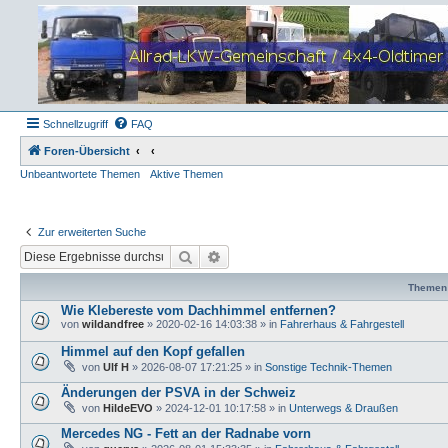
Schnellzugriff
FAQ
Foren-Übersicht
Unbeantwortete Themen
Aktive Themen
Zur erweiterten Suche
Suche
Erweiterte Suche
Themen
Wie Klebereste vom Dachhimmel entfernen?
von
wildandfree
»
2020-02-16 14:03:38
» in
Fahrerhaus & Fahrgestell
Himmel auf den Kopf gefallen
von
Ulf H
»
2026-08-07 17:21:25
» in
Sonstige Technik-Themen
Änderungen der PSVA in der Schweiz
von
HildeEVO
»
2024-12-01 10:17:58
» in
Unterwegs & Draußen
Mercedes NG - Fett an der Radnabe vorn