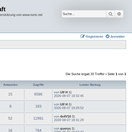
ft
Suche
Erwei
terstützung von www.noris.net
Registrieren
Anmelden
Die Suche ergab 33 Treffer • Seite
1
von
1
Antworten
Zugriffe
Letzter Beitrag
von
Ulf H
15
6586
2026-08-07 19:32:45
von
Ulf H
9
183
2026-08-07 19:28:52
von
4x4V10
52
12991
2026-08-07 18:31:29
von
querys
16
764
2026-08-07 16:52:40