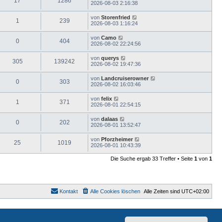
17
1286
2026-08-03 2:16:38
von
Storenfried
1
239
2026-08-03 1:16:24
von
Camo
0
404
2026-08-02 22:24:56
von
querys
305
139242
2026-08-02 19:47:36
von
Landcruiserowner
0
303
2026-08-02 16:03:46
von
felix
1
371
2026-08-01 22:54:15
von
dalaas
0
202
2026-08-01 13:52:47
von
Pforzheimer
25
1019
2026-08-01 10:43:39
Die Suche ergab 33 Treffer • Seite
1
von
1
Kontakt
Alle Cookies löschen
Alle Zeiten sind
UTC+02:00