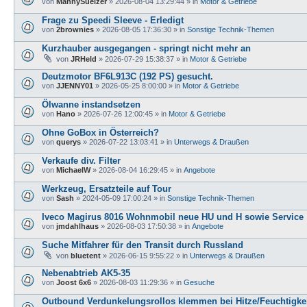
von
MannySuelzer
»
2026-08-04 13:29:44
» in
Motor & Getriebe
Frage zu Speedi Sleeve - Erledigt
von
2brownies
»
2026-08-05 17:36:30
» in
Sonstige Technik-Themen
Kurzhauber ausgegangen - springt nicht mehr an
von
JRHeld
»
2026-07-29 15:38:37
» in
Motor & Getriebe
Deutzmotor BF6L913C (192 PS) gesucht.
von
JJENNY01
»
2026-05-25 8:00:00
» in
Motor & Getriebe
Ölwanne instandsetzen
von
Hano
»
2026-07-26 12:00:45
» in
Motor & Getriebe
Ohne GoBox in Österreich?
von
querys
»
2026-07-22 13:03:41
» in
Unterwegs & Draußen
Verkaufe div. Filter
von
MichaelW
»
2026-08-04 16:29:45
» in
Angebote
Werkzeug, Ersatzteile auf Tour
von
Sash
»
2024-05-09 17:00:24
» in
Sonstige Technik-Themen
Iveco Magirus 8016 Wohnmobil neue HU und H sowie Service
von
jmdahlhaus
»
2026-08-03 17:50:38
» in
Angebote
Suche Mitfahrer für den Transit durch Russland
von
bluetent
»
2026-06-15 9:55:22
» in
Unterwegs & Draußen
Nebenabtrieb AK5-35
von
Joost 6x6
»
2026-08-03 11:29:36
» in
Gesuche
Outbound Verdunkelungsrollos klemmen bei Hitze/Feuchtigke