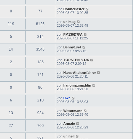
von
Donnerlaster
0
77
2026-08-07 13:02:35
von
unimag
119
8126
2026-08-07 12:32:49
von
FM130D7FA
5
214
2026-08-07 11:12:25
von
Benny1974
14
3546
2026-08-07 9:53:16
von
TORSTEN 8.136
2
186
2026-08-07 2:09:12
von
Hans-Alteisenfahrer
0
121
2026-08-06 21:28:11
von
hanomagmaddin
0
90
2026-08-06 19:21:50
von
Uwe
6
210
2026-08-06 13:36:03
von
Wesermann
13
934
2026-08-06 12:33:40
von
Annajo
27
700
2026-08-06 12:26:29
von
unihell
5
391