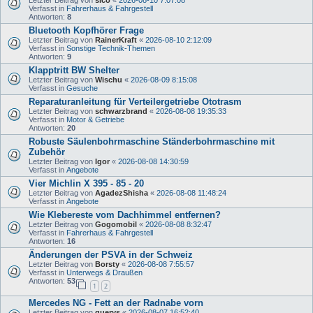
Letzter Beitrag von
sico
«
2026-08-10 7:07:08
Verfasst in
Fahrerhaus & Fahrgestell
Antworten:
8
Bluetooth Kopfhörer Frage
Letzter Beitrag von
RainerKraft
«
2026-08-10 2:12:09
Verfasst in
Sonstige Technik-Themen
Antworten:
9
Klapptritt BW Shelter
Letzter Beitrag von
Wischu
«
2026-08-09 8:15:08
Verfasst in
Gesuche
Reparaturanleitung für Verteilergetriebe Ototrasm
Letzter Beitrag von
schwarzbrand
«
2026-08-08 19:35:33
Verfasst in
Motor & Getriebe
Antworten:
20
Robuste Säulenbohrmaschine Ständerbohrmaschine mit
Zubehör
Letzter Beitrag von
Igor
«
2026-08-08 14:30:59
Verfasst in
Angebote
Vier Michlin X 395 - 85 - 20
Letzter Beitrag von
AgadezShisha
«
2026-08-08 11:48:24
Verfasst in
Angebote
Wie Klebereste vom Dachhimmel entfernen?
Letzter Beitrag von
Gogomobil
«
2026-08-08 8:32:47
Verfasst in
Fahrerhaus & Fahrgestell
Antworten:
16
Änderungen der PSVA in der Schweiz
Letzter Beitrag von
Borsty
«
2026-08-08 7:55:57
Verfasst in
Unterwegs & Draußen
Antworten:
53
1
2
Mercedes NG - Fett an der Radnabe vorn
Letzter Beitrag von
querys
«
2026-08-07 16:52:40