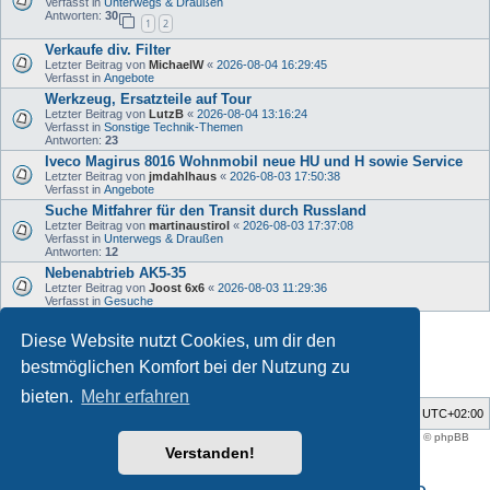
Verfasst in
Unterwegs & Draußen
Antworten:
30
1
2
Verkaufe div. Filter
Letzter Beitrag von
MichaelW
«
2026-08-04 16:29:45
Verfasst in
Angebote
Werkzeug, Ersatzteile auf Tour
Letzter Beitrag von
LutzB
«
2026-08-04 13:16:24
Verfasst in
Sonstige Technik-Themen
Antworten:
23
Iveco Magirus 8016 Wohnmobil neue HU und H sowie Service
Letzter Beitrag von
jmdahlhaus
«
2026-08-03 17:50:38
Verfasst in
Angebote
Suche Mitfahrer für den Transit durch Russland
Letzter Beitrag von
martinaustirol
«
2026-08-03 17:37:08
Verfasst in
Unterwegs & Draußen
Antworten:
12
Nebenabtrieb AK5-35
Letzter Beitrag von
Joost 6x6
«
2026-08-03 11:29:36
Verfasst in
Gesuche
Diese Website nutzt Cookies, um dir den
Die Suche ergab 33 Treffer • Seite
1
von
1
bestmöglichen Komfort bei der Nutzung zu
bieten.
Mehr erfahren
Foren-Übersicht
Alle Zeiten sind
UTC+02:00
Style developer by
support forum tricolor
,
Powered by
phpBB
® Forum Software © phpBB
Limited
Verstanden!
Deutsche Übersetzung durch
phpBB.de