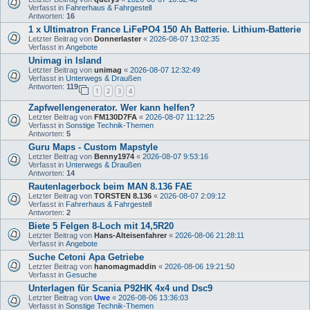
Verfasst in
Fahrerhaus & Fahrgestell
Antworten:
16
1 x Ultimatron France LiFePO4 150 Ah Batterie. Lithium-Batterie
Letzter Beitrag von
Donnerlaster
«
2026-08-07 13:02:35
Verfasst in
Angebote
Unimag in Island
Letzter Beitrag von
unimag
«
2026-08-07 12:32:49
Verfasst in
Unterwegs & Draußen
Antworten:
119
1
2
3
4
Zapfwellengenerator. Wer kann helfen?
Letzter Beitrag von
FM130D7FA
«
2026-08-07 11:12:25
Verfasst in
Sonstige Technik-Themen
Antworten:
5
Guru Maps - Custom Mapstyle
Letzter Beitrag von
Benny1974
«
2026-08-07 9:53:16
Verfasst in
Unterwegs & Draußen
Antworten:
14
Rautenlagerbock beim MAN 8.136 FAE
Letzter Beitrag von
TORSTEN 8.136
«
2026-08-07 2:09:12
Verfasst in
Fahrerhaus & Fahrgestell
Antworten:
2
Biete 5 Felgen 8-Loch mit 14,5R20
Letzter Beitrag von
Hans-Alteisenfahrer
«
2026-08-06 21:28:11
Verfasst in
Angebote
Suche Cetoni Apa Getriebe
Letzter Beitrag von
hanomagmaddin
«
2026-08-06 19:21:50
Verfasst in
Gesuche
Unterlagen für Scania P92HK 4x4 und Dsc9
Letzter Beitrag von
Uwe
«
2026-08-06 13:36:03
Verfasst in
Sonstige Technik-Themen