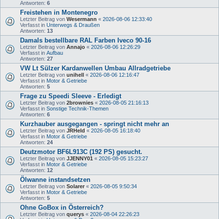
Antworten:
6
Freistehen in Montenegro
Letzter Beitrag von
Wesermann
«
2026-08-06 12:33:40
Verfasst in
Unterwegs & Draußen
Antworten:
13
Damals bestellbare RAL Farben Iveco 90-16
Letzter Beitrag von
Annajo
«
2026-08-06 12:26:29
Verfasst in
Aufbau
Antworten:
27
VW Lt Sülzer Kardanwellen Umbau Allradgetriebe
Letzter Beitrag von
unihell
«
2026-08-06 12:16:47
Verfasst in
Motor & Getriebe
Antworten:
5
Frage zu Speedi Sleeve - Erledigt
Letzter Beitrag von
2brownies
«
2026-08-05 21:16:13
Verfasst in
Sonstige Technik-Themen
Antworten:
6
Kurzhauber ausgegangen - springt nicht mehr an
Letzter Beitrag von
JRHeld
«
2026-08-05 16:18:40
Verfasst in
Motor & Getriebe
Antworten:
24
Deutzmotor BF6L913C (192 PS) gesucht.
Letzter Beitrag von
JJENNY01
«
2026-08-05 15:23:27
Verfasst in
Motor & Getriebe
Antworten:
12
Ölwanne instandsetzen
Letzter Beitrag von
Solarer
«
2026-08-05 9:50:34
Verfasst in
Motor & Getriebe
Antworten:
5
Ohne GoBox in Österreich?
Letzter Beitrag von
querys
«
2026-08-04 22:26:23