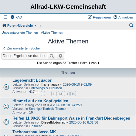
Allrad-LKW-Gemeinschaft
FAQ
Registrieren
Anmelden
S
Foren-Übersicht
Unbeantwortete Themen
Aktive Themen
u
Aktive Themen
c
h
Zur erweiterten Suche
e
Suche
Erweiterte Suche
Die Suche ergab 33 Treffer • Seite
1
von
1
Themen
Lagebericht Ecuador
Letzter Beitrag von
franz_appa
«
2026-08-10 9:02:09
Verfasst in
Unterwegs & Draußen
Antworten:
417
1
11
12
13
14
…
Himmel auf den Kopf gefallen
Letzter Beitrag von
Ulf H
«
2026-08-10 8:43:59
Verfasst in
Sonstige Technik-Themen
Antworten:
10
Reifen 11.00-20 für Bahnsport Walze in Frankfurt Diedenbergen
Letzter Beitrag von
DieselMotorrad
«
2026-08-10 8:31:36
Verfasst in
Gesuche
Tachoausbau Iveco MK