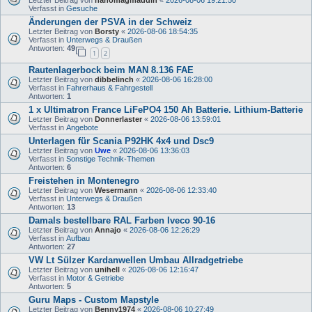
Letzter Beitrag von
hanomagmaddin
«
2026-08-06 19:21:50
Verfasst in
Gesuche
Änderungen der PSVA in der Schweiz
Letzter Beitrag von
Borsty
«
2026-08-06 18:54:35
Verfasst in
Unterwegs & Draußen
Antworten:
49
1
2
Rautenlagerbock beim MAN 8.136 FAE
Letzter Beitrag von
dibbelinch
«
2026-08-06 16:28:00
Verfasst in
Fahrerhaus & Fahrgestell
Antworten:
1
1 x Ultimatron France LiFePO4 150 Ah Batterie. Lithium-Batterie
Letzter Beitrag von
Donnerlaster
«
2026-08-06 13:59:01
Verfasst in
Angebote
Unterlagen für Scania P92HK 4x4 und Dsc9
Letzter Beitrag von
Uwe
«
2026-08-06 13:36:03
Verfasst in
Sonstige Technik-Themen
Antworten:
6
Freistehen in Montenegro
Letzter Beitrag von
Wesermann
«
2026-08-06 12:33:40
Verfasst in
Unterwegs & Draußen
Antworten:
13
Damals bestellbare RAL Farben Iveco 90-16
Letzter Beitrag von
Annajo
«
2026-08-06 12:26:29
Verfasst in
Aufbau
Antworten:
27
VW Lt Sülzer Kardanwellen Umbau Allradgetriebe
Letzter Beitrag von
unihell
«
2026-08-06 12:16:47
Verfasst in
Motor & Getriebe
Antworten:
5
Guru Maps - Custom Mapstyle
Letzter Beitrag von
Benny1974
«
2026-08-06 10:27:49