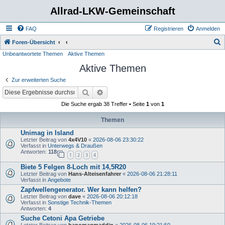
Allrad-LKW-Gemeinschaft
FAQ
Registrieren
Anmelden
S
Foren-Übersicht
Unbeantwortete Themen
Aktive Themen
u
Aktive Themen
c
h
Zur erweiterten Suche
e
Suche
Erweiterte Suche
Die Suche ergab 38 Treffer • Seite
1
von
1
Themen
Unimag in Island
Letzter Beitrag von
4x4V10
«
2026-08-06 23:30:22
Verfasst in
Unterwegs & Draußen
Antworten:
118
1
2
3
4
Biete 5 Felgen 8-Loch mit 14,5R20
Letzter Beitrag von
Hans-Alteisenfahrer
«
2026-08-06 21:28:11
Verfasst in
Angebote
Zapfwellengenerator. Wer kann helfen?
Letzter Beitrag von
dave
«
2026-08-06 20:12:18
Verfasst in
Sonstige Technik-Themen
Antworten:
4
Suche Cetoni Apa Getriebe