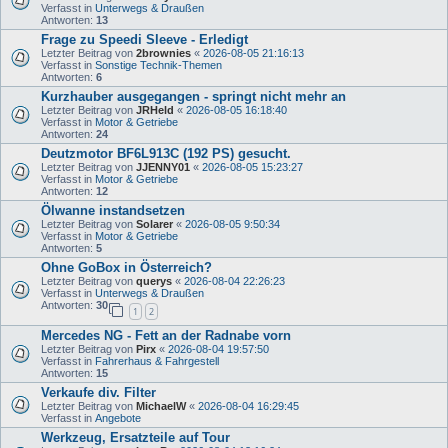
Verfasst in
Unterwegs & Draußen
Antworten:
13
Frage zu Speedi Sleeve - Erledigt
Letzter Beitrag von
2brownies
«
2026-08-05 21:16:13
Verfasst in
Sonstige Technik-Themen
Antworten:
6
Kurzhauber ausgegangen - springt nicht mehr an
Letzter Beitrag von
JRHeld
«
2026-08-05 16:18:40
Verfasst in
Motor & Getriebe
Antworten:
24
Deutzmotor BF6L913C (192 PS) gesucht.
Letzter Beitrag von
JJENNY01
«
2026-08-05 15:23:27
Verfasst in
Motor & Getriebe
Antworten:
12
Ölwanne instandsetzen
Letzter Beitrag von
Solarer
«
2026-08-05 9:50:34
Verfasst in
Motor & Getriebe
Antworten:
5
Ohne GoBox in Österreich?
Letzter Beitrag von
querys
«
2026-08-04 22:26:23
Verfasst in
Unterwegs & Draußen
Antworten:
30
1
2
Mercedes NG - Fett an der Radnabe vorn
Letzter Beitrag von
Pirx
«
2026-08-04 19:57:50
Verfasst in
Fahrerhaus & Fahrgestell
Antworten:
15
Verkaufe div. Filter
Letzter Beitrag von
MichaelW
«
2026-08-04 16:29:45
Verfasst in
Angebote
Werkzeug, Ersatzteile auf Tour