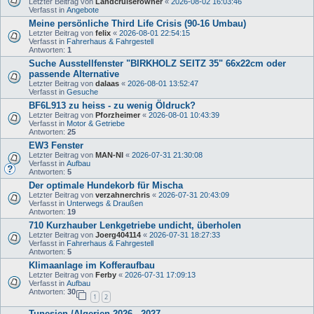
Letzter Beitrag von
Landcruiserowner
«
2026-08-02 16:03:46
Verfasst in
Angebote
Meine persönliche Third Life Crisis (90-16 Umbau)
Letzter Beitrag von
felix
«
2026-08-01 22:54:15
Verfasst in
Fahrerhaus & Fahrgestell
Antworten:
1
Suche Ausstellfenster "BIRKHOLZ SEITZ 35" 66x22cm oder
passende Alternative
Letzter Beitrag von
dalaas
«
2026-08-01 13:52:47
Verfasst in
Gesuche
BF6L913 zu heiss - zu wenig Öldruck?
Letzter Beitrag von
Pforzheimer
«
2026-08-01 10:43:39
Verfasst in
Motor & Getriebe
Antworten:
25
EW3 Fenster
Letzter Beitrag von
MAN-NI
«
2026-07-31 21:30:08
Verfasst in
Aufbau
Antworten:
5
Der optimale Hundekorb für Mischa
Letzter Beitrag von
verzahnerchris
«
2026-07-31 20:43:09
Verfasst in
Unterwegs & Draußen
Antworten:
19
710 Kurzhauber Lenkgetriebe undicht, überholen
Letzter Beitrag von
Joerg404114
«
2026-07-31 18:27:33
Verfasst in
Fahrerhaus & Fahrgestell
Antworten:
5
Klimaanlage im Kofferaufbau
Letzter Beitrag von
Ferby
«
2026-07-31 17:09:13
Verfasst in
Aufbau
Antworten:
30
1
2
Tunesien /Algerien 2026 - 2027