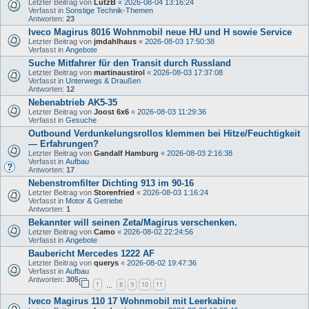
Letzter Beitrag von
LutzB
«
2026-08-04 13:16:24
Verfasst in
Sonstige Technik-Themen
Antworten:
23
Iveco Magirus 8016 Wohnmobil neue HU und H sowie Service
Letzter Beitrag von
jmdahlhaus
«
2026-08-03 17:50:38
Verfasst in
Angebote
Suche Mitfahrer für den Transit durch Russland
Letzter Beitrag von
martinaustirol
«
2026-08-03 17:37:08
Verfasst in
Unterwegs & Draußen
Antworten:
12
Nebenabtrieb AK5-35
Letzter Beitrag von
Joost 6x6
«
2026-08-03 11:29:36
Verfasst in
Gesuche
Outbound Verdunkelungsrollos klemmen bei Hitze/Feuchtigkeit
— Erfahrungen?
Letzter Beitrag von
Gandalf Hamburg
«
2026-08-03 2:16:38
Verfasst in
Aufbau
Antworten:
17
Nebenstromfilter Dichting 913 im 90-16
Letzter Beitrag von
Storenfried
«
2026-08-03 1:16:24
Verfasst in
Motor & Getriebe
Antworten:
1
Bekannter will seinen Zeta/Magirus verschenken.
Letzter Beitrag von
Camo
«
2026-08-02 22:24:56
Verfasst in
Angebote
Baubericht Mercedes 1222 AF
Letzter Beitrag von
querys
«
2026-08-02 19:47:36
Verfasst in
Aufbau
Antworten:
305
1
8
9
10
11
…
Iveco Magirus 110 17 Wohnmobil mit Leerkabine