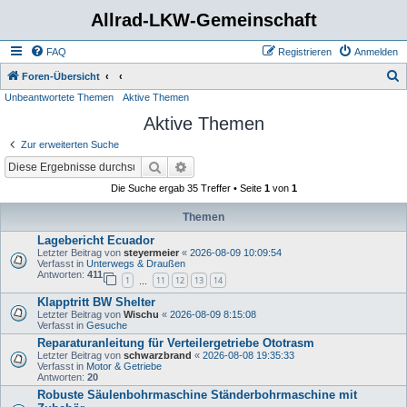
Allrad-LKW-Gemeinschaft
FAQ
Registrieren
Anmelden
S
Foren-Übersicht
Unbeantwortete Themen
Aktive Themen
u
Aktive Themen
c
h
Zur erweiterten Suche
e
Suche
Erweiterte Suche
Die Suche ergab 35 Treffer • Seite
1
von
1
Themen
Lagebericht Ecuador
Letzter Beitrag von
steyermeier
«
2026-08-09 10:09:54
Verfasst in
Unterwegs & Draußen
Antworten:
411
1
11
12
13
14
…
Klapptritt BW Shelter
Letzter Beitrag von
Wischu
«
2026-08-09 8:15:08
Verfasst in
Gesuche
Reparaturanleitung für Verteilergetriebe Ototrasm
Letzter Beitrag von
schwarzbrand
«
2026-08-08 19:35:33
Verfasst in
Motor & Getriebe
Antworten:
20
Robuste Säulenbohrmaschine Ständerbohrmaschine mit