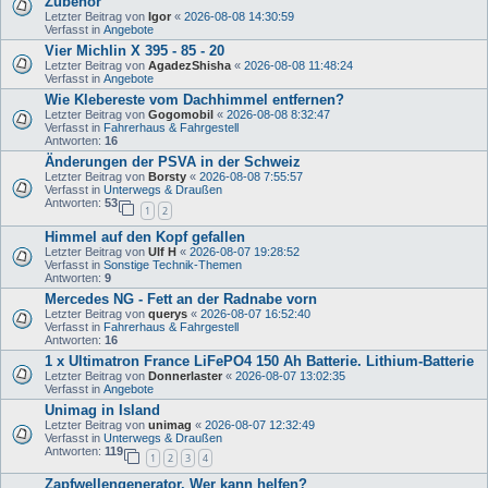
Zubehör
Letzter Beitrag von
Igor
«
2026-08-08 14:30:59
Verfasst in
Angebote
Vier Michlin X 395 - 85 - 20
Letzter Beitrag von
AgadezShisha
«
2026-08-08 11:48:24
Verfasst in
Angebote
Wie Klebereste vom Dachhimmel entfernen?
Letzter Beitrag von
Gogomobil
«
2026-08-08 8:32:47
Verfasst in
Fahrerhaus & Fahrgestell
Antworten:
16
Änderungen der PSVA in der Schweiz
Letzter Beitrag von
Borsty
«
2026-08-08 7:55:57
Verfasst in
Unterwegs & Draußen
Antworten:
53
1
2
Himmel auf den Kopf gefallen
Letzter Beitrag von
Ulf H
«
2026-08-07 19:28:52
Verfasst in
Sonstige Technik-Themen
Antworten:
9
Mercedes NG - Fett an der Radnabe vorn
Letzter Beitrag von
querys
«
2026-08-07 16:52:40
Verfasst in
Fahrerhaus & Fahrgestell
Antworten:
16
1 x Ultimatron France LiFePO4 150 Ah Batterie. Lithium-Batterie
Letzter Beitrag von
Donnerlaster
«
2026-08-07 13:02:35
Verfasst in
Angebote
Unimag in Island
Letzter Beitrag von
unimag
«
2026-08-07 12:32:49
Verfasst in
Unterwegs & Draußen
Antworten:
119
1
2
3
4
Zapfwellengenerator. Wer kann helfen?