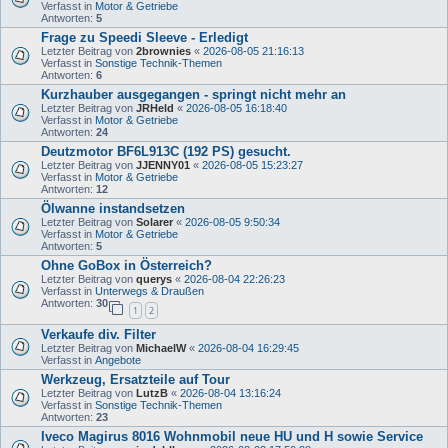
Verfasst in
Motor & Getriebe
Antworten:
5
Frage zu Speedi Sleeve - Erledigt
Letzter Beitrag von
2brownies
«
2026-08-05 21:16:13
Verfasst in
Sonstige Technik-Themen
Antworten:
6
Kurzhauber ausgegangen - springt nicht mehr an
Letzter Beitrag von
JRHeld
«
2026-08-05 16:18:40
Verfasst in
Motor & Getriebe
Antworten:
24
Deutzmotor BF6L913C (192 PS) gesucht.
Letzter Beitrag von
JJENNY01
«
2026-08-05 15:23:27
Verfasst in
Motor & Getriebe
Antworten:
12
Ölwanne instandsetzen
Letzter Beitrag von
Solarer
«
2026-08-05 9:50:34
Verfasst in
Motor & Getriebe
Antworten:
5
Ohne GoBox in Österreich?
Letzter Beitrag von
querys
«
2026-08-04 22:26:23
Verfasst in
Unterwegs & Draußen
Antworten:
30
1
2
Verkaufe div. Filter
Letzter Beitrag von
MichaelW
«
2026-08-04 16:29:45
Verfasst in
Angebote
Werkzeug, Ersatzteile auf Tour
Letzter Beitrag von
LutzB
«
2026-08-04 13:16:24
Verfasst in
Sonstige Technik-Themen
Antworten:
23
Iveco Magirus 8016 Wohnmobil neue HU und H sowie Service