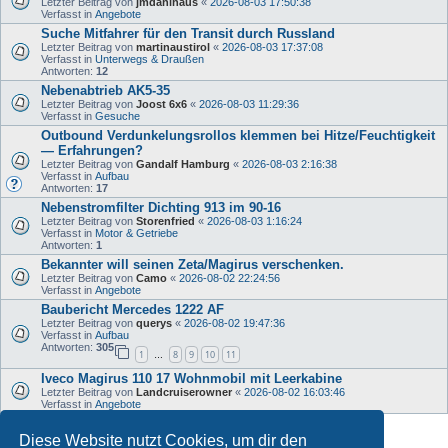
Letzter Beitrag von
jmdahlhaus
«
2026-08-03 17:50:38
Verfasst in
Angebote
Suche Mitfahrer für den Transit durch Russland
Letzter Beitrag von
martinaustirol
«
2026-08-03 17:37:08
Verfasst in
Unterwegs & Draußen
Antworten:
12
Nebenabtrieb AK5-35
Letzter Beitrag von
Joost 6x6
«
2026-08-03 11:29:36
Verfasst in
Gesuche
Outbound Verdunkelungsrollos klemmen bei Hitze/Feuchtigkeit
— Erfahrungen?
Letzter Beitrag von
Gandalf Hamburg
«
2026-08-03 2:16:38
Verfasst in
Aufbau
Antworten:
17
Nebenstromfilter Dichting 913 im 90-16
Letzter Beitrag von
Storenfried
«
2026-08-03 1:16:24
Verfasst in
Motor & Getriebe
Antworten:
1
Bekannter will seinen Zeta/Magirus verschenken.
Letzter Beitrag von
Camo
«
2026-08-02 22:24:56
Verfasst in
Angebote
Baubericht Mercedes 1222 AF
Letzter Beitrag von
querys
«
2026-08-02 19:47:36
Verfasst in
Aufbau
Antworten:
305
1
8
9
10
11
…
Iveco Magirus 110 17 Wohnmobil mit Leerkabine
Letzter Beitrag von
Landcruiserowner
«
2026-08-02 16:03:46
Verfasst in
Angebote
Diese Website nutzt Cookies, um dir den
Die Suche ergab 35 Treffer • Seite
1
von
1