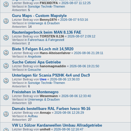
Letzter Beitrag von
FM130D7FA
«
2026-08-07 11:12:25
Verfasst in
Sonstige Technik-Themen
Antworten:
5
Guru Maps - Custom Mapstyle
Letzter Beitrag von
Benny1974
«
2026-08-07 9:53:16
Verfasst in
Unterwegs & Draußen
Antworten:
14
Rautenlagerbock beim MAN 8.136 FAE
Letzter Beitrag von
TORSTEN 8.136
«
2026-08-07 2:09:12
Verfasst in
Fahrerhaus & Fahrgestell
Antworten:
2
Biete 5 Felgen 8-Loch mit 14,5R20
Letzter Beitrag von
Hans-Alteisenfahrer
«
2026-08-06 21:28:11
Verfasst in
Angebote
Suche Cetoni Apa Getriebe
Letzter Beitrag von
hanomagmaddin
«
2026-08-06 19:21:50
Verfasst in
Gesuche
Unterlagen für Scania P92HK 4x4 und Dsc9
Letzter Beitrag von
Uwe
«
2026-08-06 13:36:03
Verfasst in
Sonstige Technik-Themen
Antworten:
6
Freistehen in Montenegro
Letzter Beitrag von
Wesermann
«
2026-08-06 12:33:40
Verfasst in
Unterwegs & Draußen
Antworten:
13
Damals bestellbare RAL Farben Iveco 90-16
Letzter Beitrag von
Annajo
«
2026-08-06 12:26:29
Verfasst in
Aufbau
Antworten:
27
VW Lt Sülzer Kardanwellen Umbau Allradgetriebe
Letzter Beitrag von
unihell
«
2026-08-06 12:16:47