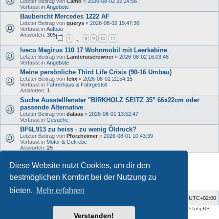
Letzter Beitrag von
Camo
«
2026-08-02 22:24:56
Verfasst in
Angebote
Baubericht Mercedes 1222 AF
Letzter Beitrag von
querys
«
2026-08-02 19:47:36
Verfasst in
Aufbau
Antworten:
305
1
8
9
10
11
…
Iveco Magirus 110 17 Wohnmobil mit Leerkabine
Letzter Beitrag von
Landcruiserowner
«
2026-08-02 16:03:46
Verfasst in
Angebote
Meine persönliche Third Life Crisis (90-16 Umbau)
Letzter Beitrag von
felix
«
2026-08-01 22:54:15
Verfasst in
Fahrerhaus & Fahrgestell
Antworten:
1
Suche Ausstellfenster "BIRKHOLZ SEITZ 35" 66x22cm oder
passende Alternative
Letzter Beitrag von
dalaas
«
2026-08-01 13:52:47
Verfasst in
Gesuche
BF6L913 zu heiss - zu wenig Öldruck?
Letzter Beitrag von
Pforzheimer
«
2026-08-01 10:43:39
Verfasst in
Motor & Getriebe
Antworten:
25
Diese Website nutzt Cookies, um dir den
Die Suche ergab 33 Treffer • Seite
1
von
1
bestmöglichen Komfort bei der Nutzung zu
bieten.
Mehr erfahren
Foren-Übersicht
Alle Zeiten sind
UTC+02:00
Style developer by
support forum tricolor
,
Powered by
phpBB
® Forum Software © phpBB
Limited
Verstanden!