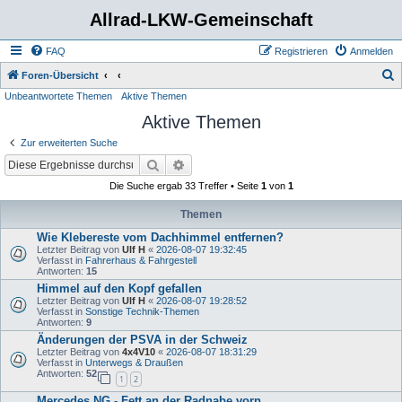
Allrad-LKW-Gemeinschaft
FAQ
Registrieren
Anmelden
S
Foren-Übersicht
Unbeantwortete Themen
Aktive Themen
u
Aktive Themen
c
h
Zur erweiterten Suche
e
Suche
Erweiterte Suche
Die Suche ergab 33 Treffer • Seite
1
von
1
Themen
Wie Klebereste vom Dachhimmel entfernen?
Letzter Beitrag von
Ulf H
«
2026-08-07 19:32:45
Verfasst in
Fahrerhaus & Fahrgestell
Antworten:
15
Himmel auf den Kopf gefallen
Letzter Beitrag von
Ulf H
«
2026-08-07 19:28:52
Verfasst in
Sonstige Technik-Themen
Antworten:
9
Änderungen der PSVA in der Schweiz
Letzter Beitrag von
4x4V10
«
2026-08-07 18:31:29
Verfasst in
Unterwegs & Draußen
Antworten:
52
1
2
Mercedes NG - Fett an der Radnabe vorn