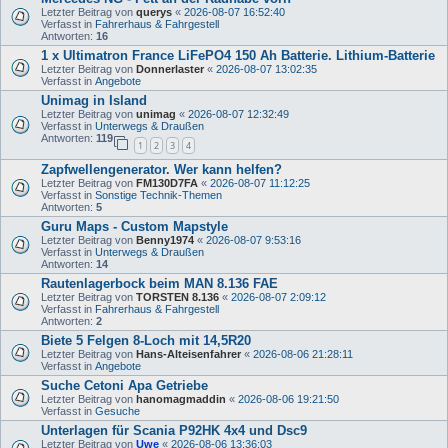
Letzter Beitrag von
querys
«
2026-08-07 16:52:40
Verfasst in
Fahrerhaus & Fahrgestell
Antworten:
16
1 x Ultimatron France LiFePO4 150 Ah Batterie. Lithium-Batterie
Letzter Beitrag von
Donnerlaster
«
2026-08-07 13:02:35
Verfasst in
Angebote
Unimag in Island
Letzter Beitrag von
unimag
«
2026-08-07 12:32:49
Verfasst in
Unterwegs & Draußen
Antworten:
119
1
2
3
4
Zapfwellengenerator. Wer kann helfen?
Letzter Beitrag von
FM130D7FA
«
2026-08-07 11:12:25
Verfasst in
Sonstige Technik-Themen
Antworten:
5
Guru Maps - Custom Mapstyle
Letzter Beitrag von
Benny1974
«
2026-08-07 9:53:16
Verfasst in
Unterwegs & Draußen
Antworten:
14
Rautenlagerbock beim MAN 8.136 FAE
Letzter Beitrag von
TORSTEN 8.136
«
2026-08-07 2:09:12
Verfasst in
Fahrerhaus & Fahrgestell
Antworten:
2
Biete 5 Felgen 8-Loch mit 14,5R20
Letzter Beitrag von
Hans-Alteisenfahrer
«
2026-08-06 21:28:11
Verfasst in
Angebote
Suche Cetoni Apa Getriebe
Letzter Beitrag von
hanomagmaddin
«
2026-08-06 19:21:50
Verfasst in
Gesuche
Unterlagen für Scania P92HK 4x4 und Dsc9
Letzter Beitrag von
Uwe
«
2026-08-06 13:36:03