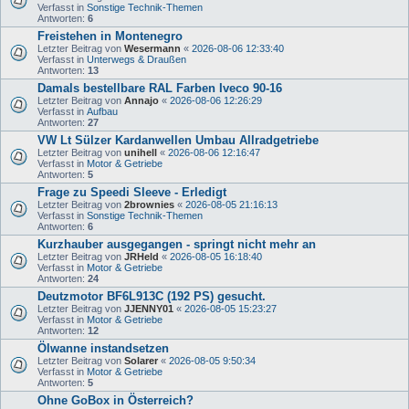
Verfasst in
Sonstige Technik-Themen
Antworten:
6
Freistehen in Montenegro
Letzter Beitrag von
Wesermann
«
2026-08-06 12:33:40
Verfasst in
Unterwegs & Draußen
Antworten:
13
Damals bestellbare RAL Farben Iveco 90-16
Letzter Beitrag von
Annajo
«
2026-08-06 12:26:29
Verfasst in
Aufbau
Antworten:
27
VW Lt Sülzer Kardanwellen Umbau Allradgetriebe
Letzter Beitrag von
unihell
«
2026-08-06 12:16:47
Verfasst in
Motor & Getriebe
Antworten:
5
Frage zu Speedi Sleeve - Erledigt
Letzter Beitrag von
2brownies
«
2026-08-05 21:16:13
Verfasst in
Sonstige Technik-Themen
Antworten:
6
Kurzhauber ausgegangen - springt nicht mehr an
Letzter Beitrag von
JRHeld
«
2026-08-05 16:18:40
Verfasst in
Motor & Getriebe
Antworten:
24
Deutzmotor BF6L913C (192 PS) gesucht.
Letzter Beitrag von
JJENNY01
«
2026-08-05 15:23:27
Verfasst in
Motor & Getriebe
Antworten:
12
Ölwanne instandsetzen
Letzter Beitrag von
Solarer
«
2026-08-05 9:50:34
Verfasst in
Motor & Getriebe
Antworten:
5
Ohne GoBox in Österreich?