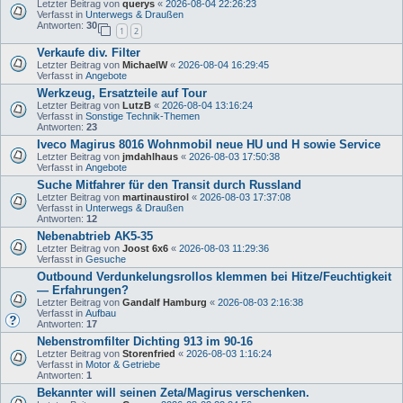
Letzter Beitrag von
querys
«
2026-08-04 22:26:23
Verfasst in
Unterwegs & Draußen
Antworten:
30
1
2
Verkaufe div. Filter
Letzter Beitrag von
MichaelW
«
2026-08-04 16:29:45
Verfasst in
Angebote
Werkzeug, Ersatzteile auf Tour
Letzter Beitrag von
LutzB
«
2026-08-04 13:16:24
Verfasst in
Sonstige Technik-Themen
Antworten:
23
Iveco Magirus 8016 Wohnmobil neue HU und H sowie Service
Letzter Beitrag von
jmdahlhaus
«
2026-08-03 17:50:38
Verfasst in
Angebote
Suche Mitfahrer für den Transit durch Russland
Letzter Beitrag von
martinaustirol
«
2026-08-03 17:37:08
Verfasst in
Unterwegs & Draußen
Antworten:
12
Nebenabtrieb AK5-35
Letzter Beitrag von
Joost 6x6
«
2026-08-03 11:29:36
Verfasst in
Gesuche
Outbound Verdunkelungsrollos klemmen bei Hitze/Feuchtigkeit
— Erfahrungen?
Letzter Beitrag von
Gandalf Hamburg
«
2026-08-03 2:16:38
Verfasst in
Aufbau
Antworten:
17
Nebenstromfilter Dichting 913 im 90-16
Letzter Beitrag von
Storenfried
«
2026-08-03 1:16:24
Verfasst in
Motor & Getriebe
Antworten:
1
Bekannter will seinen Zeta/Magirus verschenken.