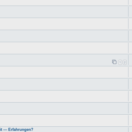
1
2
it — Erfahrungen?