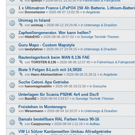
von
querys
»
2026-08-01 15:33:35
» in
Fahrerhaus & Fahrgestell
1 x Ultimatron France LiFePO4 150 Ah Batterie. Lithium-Batter
von
Donnerlaster
»
2026-08-07 13:02:35
» in
Angebote
Unimag in Island
von
unimag
»
2026-06-12 19:24:46
» in
Unterwegs & Draußen
Zapfwellengenerator. Wer kann helfen?
von
HildeEVO
»
2026-08-06 18:57:02
» in
Sonstige Technik-Themen
Guru Maps - Custom Mapstyle
von
landyfahrer
»
2025-09-27 23:34:15
» in
Unterwegs & Draußen
Rautenlagerbock beim MAN 8.136 FAE
von
TORSTEN 8.136
»
2026-08-06 12:57:45
» in
Fahrerhaus & Fahrgestell
Biete 5 Felgen 8-Loch mit 14,5R20
von
Hans-Alteisenfahrer
»
2026-08-06 21:28:11
» in
Angebote
Suche Cetoni Apa Getriebe
von
hanomagmaddin
»
2026-08-06 19:21:50
» in
Gesuche
Unterlagen für Scania P92HK 4x4 und Dsc9
von
Bastl82
»
2026-08-04 2:54:57
» in
Sonstige Technik-Themen
Freistehen in Montenegro
von
Wesermann
»
2026-08-04 10:10:37
» in
Unterwegs & Draußen
Damals bestellbare RAL Farben Iveco 90-16
von
Carpjourney
»
2026-08-04 1:11:19
» in
Aufbau
VW Lt Sülzer Kardanwellen Umbau Allradgetriebe