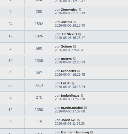
2026-08-06 12:16:47
von
2brownies
6
280
2026-08-05 21:16:13
von
JRHeld
24
1592
2026-08-05 16:18:40
von
JJENNY01
12
1026
2026-08-05 15:23:27
von
Solarer
5
580
2026-08-05 9:50:34
von
querys
30
2536
2026-08-04 22:26:23
von
MichaelW
0
207
2026-08-04 16:29:45
von
LutzB
23
3613
2026-08-04 13:16:24
von
jmdahlhaus
0
275
2026-08-03 17:50:38
von
martinaustirol
12
1350
2026-08-03 17:37:08
von
Joost 6x6
0
115
2026-08-03 11:29:36
von
Gandalf Hamburg