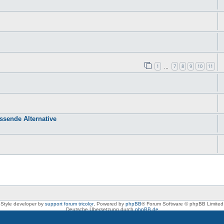
1
7
8
9
10
11
…
sende Alternative
Style developer by
support forum tricolor
,
Powered by
phpBB
® Forum Software © phpBB Limited
Deutsche Übersetzung durch
phpBB.de