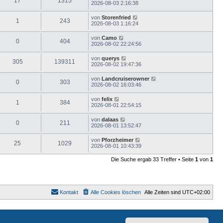
17
1315
2026-08-03 2:16:38
von
Storenfried
1
243
2026-08-03 1:16:24
von
Camo
0
404
2026-08-02 22:24:56
von
querys
305
139311
2026-08-02 19:47:36
von
Landcruiserowner
0
303
2026-08-02 16:03:46
von
felix
1
384
2026-08-01 22:54:15
von
dalaas
0
211
2026-08-01 13:52:47
von
Pforzheimer
25
1029
2026-08-01 10:43:39
Die Suche ergab 33 Treffer • Seite
1
von
1
Kontakt
Alle Cookies löschen
Alle Zeiten sind
UTC+02:00