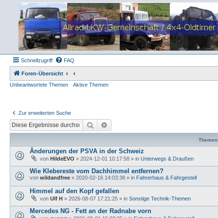
Schnellzugriff
FAQ
Foren-Übersicht
Unbeantwortete Themen
Aktive Themen
Zur erweiterten Suche
Suche
Erweiterte Suche
Themen
Änderungen der PSVA in der Schweiz
von
HildeEVO
»
2024-12-01 10:17:58
» in
Unterwegs & Draußen
Wie Klebereste vom Dachhimmel entfernen?
von
wildandfree
»
2020-02-16 14:03:38
» in
Fahrerhaus & Fahrgestell
Himmel auf den Kopf gefallen
von
Ulf H
»
2026-08-07 17:21:25
» in
Sonstige Technik-Themen
Mercedes NG - Fett an der Radnabe vorn