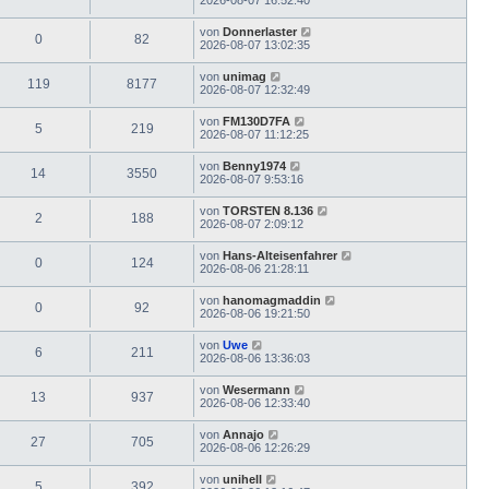
von
Donnerlaster
0
82
2026-08-07 13:02:35
von
unimag
119
8177
2026-08-07 12:32:49
von
FM130D7FA
5
219
2026-08-07 11:12:25
von
Benny1974
14
3550
2026-08-07 9:53:16
von
TORSTEN 8.136
2
188
2026-08-07 2:09:12
von
Hans-Alteisenfahrer
0
124
2026-08-06 21:28:11
von
hanomagmaddin
0
92
2026-08-06 19:21:50
von
Uwe
6
211
2026-08-06 13:36:03
von
Wesermann
13
937
2026-08-06 12:33:40
von
Annajo
27
705
2026-08-06 12:26:29
von
unihell
5
392