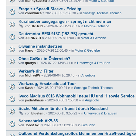
von
MannySuelzer
»
2026-08-04 13:29:44
» in
Motor & Getriebe
Frage zu Speedi Sleeve - Erledigt
von
2brownies
»
2026-08-05 17:36:30
» in
Sonstige Technik-Themen
Kurzhauber ausgegangen - springt nicht mehr an
von
JRHeld
»
2026-07-29 15:38:37
» in
Motor & Getriebe
Deutzmotor BF6L913C (192 PS) gesucht.
von
JJENNY01
»
2026-05-25 8:00:00
» in
Motor & Getriebe
Ölwanne instandsetzen
von
Hano
»
2026-07-26 12:00:45
» in
Motor & Getriebe
Ohne GoBox in Österreich?
von
querys
»
2026-07-22 13:03:41
» in
Unterwegs & Draußen
Verkaufe div. Filter
von
MichaelW
»
2026-08-04 16:29:45
» in
Angebote
Werkzeug, Ersatzteile auf Tour
von
Sash
»
2024-05-09 17:00:24
» in
Sonstige Technik-Themen
Iveco Magirus 8016 Wohnmobil neue HU und H sowie Service
von
jmdahlhaus
»
2026-08-03 17:50:38
» in
Angebote
Suche Mitfahrer für den Transit durch Russland
von
bluetent
»
2026-06-15 9:55:22
» in
Unterwegs & Draußen
Nebenabtrieb AK5-35
von
Joost 6x6
»
2026-08-03 11:29:36
» in
Gesuche
Outbound Verdunkelungsrollos klemmen bei Hitze/Feuchtigke