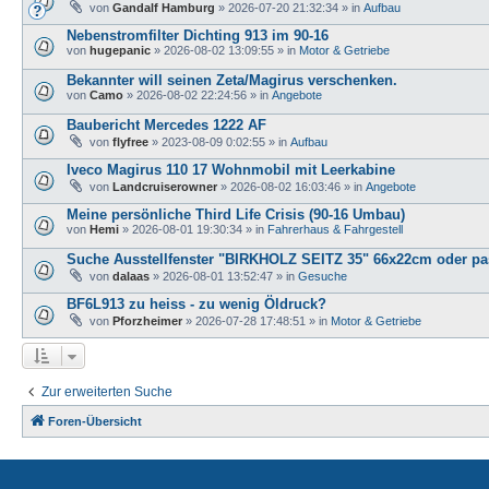
von
Gandalf Hamburg
»
2026-07-20 21:32:34
» in
Aufbau
Nebenstromfilter Dichting 913 im 90-16
von
hugepanic
»
2026-08-02 13:09:55
» in
Motor & Getriebe
Bekannter will seinen Zeta/Magirus verschenken.
von
Camo
»
2026-08-02 22:24:56
» in
Angebote
Baubericht Mercedes 1222 AF
von
flyfree
»
2023-08-09 0:02:55
» in
Aufbau
Iveco Magirus 110 17 Wohnmobil mit Leerkabine
von
Landcruiserowner
»
2026-08-02 16:03:46
» in
Angebote
Meine persönliche Third Life Crisis (90-16 Umbau)
von
Hemi
»
2026-08-01 19:30:34
» in
Fahrerhaus & Fahrgestell
Suche Ausstellfenster "BIRKHOLZ SEITZ 35" 66x22cm oder pas
von
dalaas
»
2026-08-01 13:52:47
» in
Gesuche
BF6L913 zu heiss - zu wenig Öldruck?
von
Pforzheimer
»
2026-07-28 17:48:51
» in
Motor & Getriebe
Zur erweiterten Suche
Foren-Übersicht