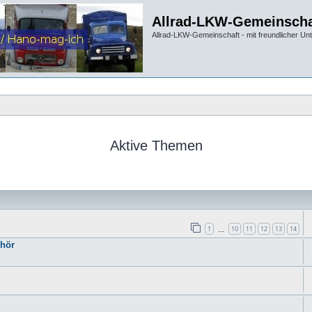
Allrad-LKW-Gemeinscha
Allrad-LKW-Gemeinschaft - mit freundlicher Un
Aktive Themen
1
10
11
12
13
14
…
hör