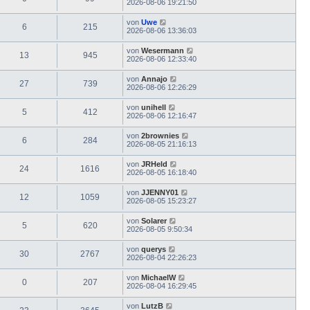
2026-08-06 19:21:50
von
Uwe
6
215
2026-08-06 13:36:03
von
Wesermann
13
945
2026-08-06 12:33:40
von
Annajo
27
739
2026-08-06 12:26:29
von
unihell
5
412
2026-08-06 12:16:47
von
2brownies
6
284
2026-08-05 21:16:13
von
JRHeld
24
1616
2026-08-05 16:18:40
von
JJENNY01
12
1059
2026-08-05 15:23:27
von
Solarer
5
620
2026-08-05 9:50:34
von
querys
30
2767
2026-08-04 22:26:23
von
MichaelW
0
207
2026-08-04 16:29:45
von
LutzB