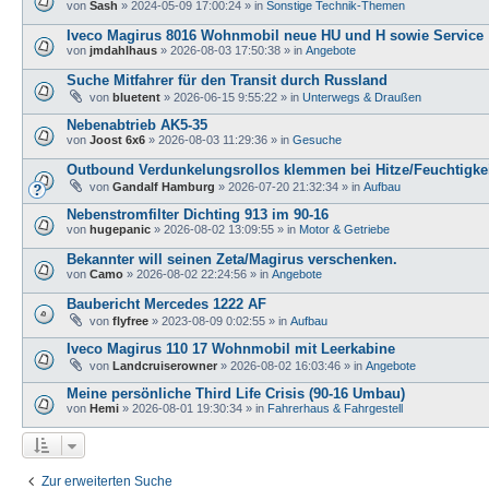
von
Sash
»
2024-05-09 17:00:24
» in
Sonstige Technik-Themen
Iveco Magirus 8016 Wohnmobil neue HU und H sowie Service
von
jmdahlhaus
»
2026-08-03 17:50:38
» in
Angebote
Suche Mitfahrer für den Transit durch Russland
von
bluetent
»
2026-06-15 9:55:22
» in
Unterwegs & Draußen
Nebenabtrieb AK5-35
von
Joost 6x6
»
2026-08-03 11:29:36
» in
Gesuche
Outbound Verdunkelungsrollos klemmen bei Hitze/Feuchtigke
von
Gandalf Hamburg
»
2026-07-20 21:32:34
» in
Aufbau
Nebenstromfilter Dichting 913 im 90-16
von
hugepanic
»
2026-08-02 13:09:55
» in
Motor & Getriebe
Bekannter will seinen Zeta/Magirus verschenken.
von
Camo
»
2026-08-02 22:24:56
» in
Angebote
Baubericht Mercedes 1222 AF
von
flyfree
»
2023-08-09 0:02:55
» in
Aufbau
Iveco Magirus 110 17 Wohnmobil mit Leerkabine
von
Landcruiserowner
»
2026-08-02 16:03:46
» in
Angebote
Meine persönliche Third Life Crisis (90-16 Umbau)
von
Hemi
»
2026-08-01 19:30:34
» in
Fahrerhaus & Fahrgestell
Zur erweiterten Suche