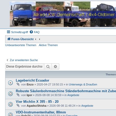
Schnellzugriff
FAQ
Foren-Übersicht
Unbeantwortete Themen
Aktive Themen
Zur erweiterten Suche
Suche
Erweiterte Suche
Themen
Lagebericht Ecuador
von
Enzo
»
2020-04-27 19:50:15
» in
Unterwegs & Draußen
Robuste Säulenbohrmaschine Ständerbohrmaschine mit Zube
von
Igor
»
2026-08-08 14:30:59
» in
Angebote
Vier Michlin X 395 - 85 - 20
von
AgadezShisha
»
2026-08-08 11:48:24
» in
Angebote
VDO-Instrumentenhalter, 80mm
von
Sofa74
»
2026-08-08 10:07:33
» in
Gesuche