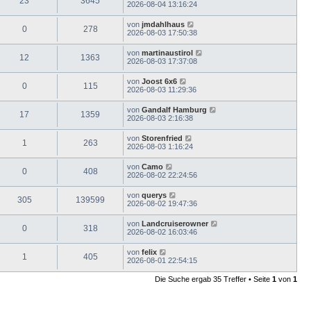
23
3645
2026-08-04 13:16:24
von
jmdahlhaus
0
278
2026-08-03 17:50:38
von
martinaustirol
12
1363
2026-08-03 17:37:08
von
Joost 6x6
0
115
2026-08-03 11:29:36
von
Gandalf Hamburg
17
1359
2026-08-03 2:16:38
von
Storenfried
1
263
2026-08-03 1:16:24
von
Camo
0
408
2026-08-02 22:24:56
von
querys
305
139599
2026-08-02 19:47:36
von
Landcruiserowner
0
318
2026-08-02 16:03:46
von
felix
1
405
2026-08-01 22:54:15
Die Suche ergab 35 Treffer • Seite
1
von
1