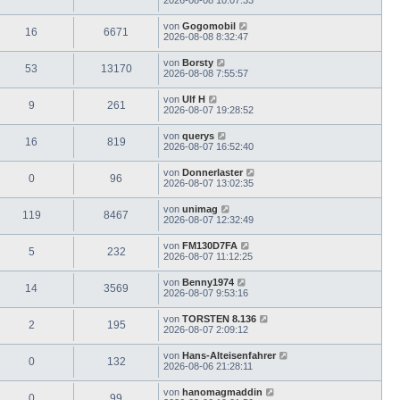
von
Gogomobil
16
6671
2026-08-08 8:32:47
von
Borsty
53
13170
2026-08-08 7:55:57
von
Ulf H
9
261
2026-08-07 19:28:52
von
querys
16
819
2026-08-07 16:52:40
von
Donnerlaster
0
96
2026-08-07 13:02:35
von
unimag
119
8467
2026-08-07 12:32:49
von
FM130D7FA
5
232
2026-08-07 11:12:25
von
Benny1974
14
3569
2026-08-07 9:53:16
von
TORSTEN 8.136
2
195
2026-08-07 2:09:12
von
Hans-Alteisenfahrer
0
132
2026-08-06 21:28:11
von
hanomagmaddin
0
99