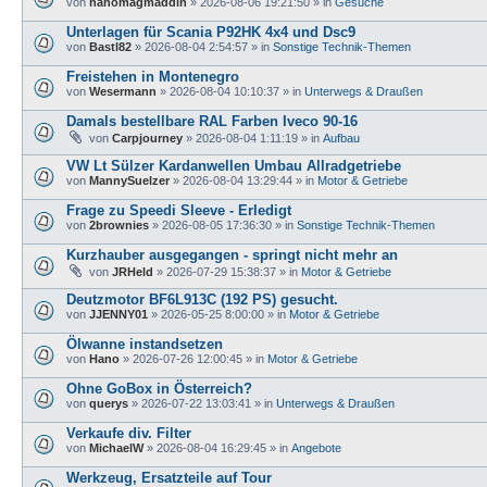
von
hanomagmaddin
»
2026-08-06 19:21:50
» in
Gesuche
Unterlagen für Scania P92HK 4x4 und Dsc9
von
Bastl82
»
2026-08-04 2:54:57
» in
Sonstige Technik-Themen
Freistehen in Montenegro
von
Wesermann
»
2026-08-04 10:10:37
» in
Unterwegs & Draußen
Damals bestellbare RAL Farben Iveco 90-16
von
Carpjourney
»
2026-08-04 1:11:19
» in
Aufbau
VW Lt Sülzer Kardanwellen Umbau Allradgetriebe
von
MannySuelzer
»
2026-08-04 13:29:44
» in
Motor & Getriebe
Frage zu Speedi Sleeve - Erledigt
von
2brownies
»
2026-08-05 17:36:30
» in
Sonstige Technik-Themen
Kurzhauber ausgegangen - springt nicht mehr an
von
JRHeld
»
2026-07-29 15:38:37
» in
Motor & Getriebe
Deutzmotor BF6L913C (192 PS) gesucht.
von
JJENNY01
»
2026-05-25 8:00:00
» in
Motor & Getriebe
Ölwanne instandsetzen
von
Hano
»
2026-07-26 12:00:45
» in
Motor & Getriebe
Ohne GoBox in Österreich?
von
querys
»
2026-07-22 13:03:41
» in
Unterwegs & Draußen
Verkaufe div. Filter
von
MichaelW
»
2026-08-04 16:29:45
» in
Angebote
Werkzeug, Ersatzteile auf Tour