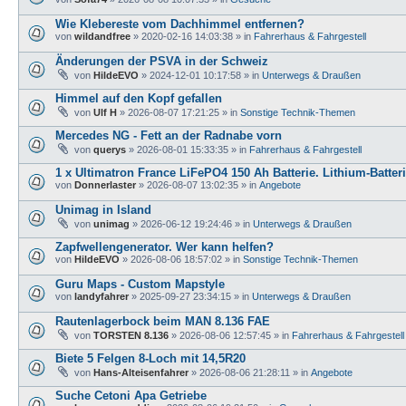
Wie Klebereste vom Dachhimmel entfernen?
von
wildandfree
»
2020-02-16 14:03:38
» in
Fahrerhaus & Fahrgestell
Änderungen der PSVA in der Schweiz
von
HildeEVO
»
2024-12-01 10:17:58
» in
Unterwegs & Draußen
Himmel auf den Kopf gefallen
von
Ulf H
»
2026-08-07 17:21:25
» in
Sonstige Technik-Themen
Mercedes NG - Fett an der Radnabe vorn
von
querys
»
2026-08-01 15:33:35
» in
Fahrerhaus & Fahrgestell
1 x Ultimatron France LiFePO4 150 Ah Batterie. Lithium-Batter
von
Donnerlaster
»
2026-08-07 13:02:35
» in
Angebote
Unimag in Island
von
unimag
»
2026-06-12 19:24:46
» in
Unterwegs & Draußen
Zapfwellengenerator. Wer kann helfen?
von
HildeEVO
»
2026-08-06 18:57:02
» in
Sonstige Technik-Themen
Guru Maps - Custom Mapstyle
von
landyfahrer
»
2025-09-27 23:34:15
» in
Unterwegs & Draußen
Rautenlagerbock beim MAN 8.136 FAE
von
TORSTEN 8.136
»
2026-08-06 12:57:45
» in
Fahrerhaus & Fahrgestell
Biete 5 Felgen 8-Loch mit 14,5R20
von
Hans-Alteisenfahrer
»
2026-08-06 21:28:11
» in
Angebote
Suche Cetoni Apa Getriebe