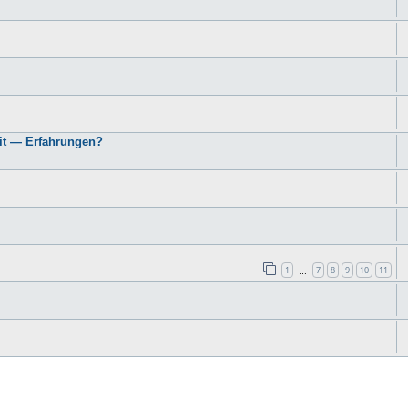
it — Erfahrungen?
1
7
8
9
10
11
…