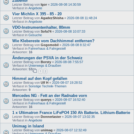
Zubehör
Letzter Beitrag von
Igor
«
2026-08-08 14:30:59
Verfasst in
Angebote
Vier Michlin X 395 - 85 - 20
Letzter Beitrag von
AgadezShisha
«
2026-08-08 11:48:24
Verfasst in
Angebote
VDO-Instrumentenhalter, 80mm
Letzter Beitrag von
Sofa74
«
2026-08-08 10:07:33
Verfasst in
Gesuche
Wie Klebereste vom Dachhimmel entfernen?
Letzter Beitrag von
Gogomobil
«
2026-08-08 8:32:47
Verfasst in
Fahrerhaus & Fahrgestell
Antworten:
16
Änderungen der PSVA in der Schweiz
Letzter Beitrag von
Borsty
«
2026-08-08 7:55:57
Verfasst in
Unterwegs & Draußen
Antworten:
53
1
2
Himmel auf den Kopf gefallen
Letzter Beitrag von
Ulf H
«
2026-08-07 19:28:52
Verfasst in
Sonstige Technik-Themen
Antworten:
9
Mercedes NG - Fett an der Radnabe vorn
Letzter Beitrag von
querys
«
2026-08-07 16:52:40
Verfasst in
Fahrerhaus & Fahrgestell
Antworten:
16
1 x Ultimatron France LiFePO4 150 Ah Batterie. Lithium-Batterie
Letzter Beitrag von
Donnerlaster
«
2026-08-07 13:02:35
Verfasst in
Angebote
Unimag in Island
Letzter Beitrag von
unimag
«
2026-08-07 12:32:49
Verfasst in
Unterwegs & Draußen