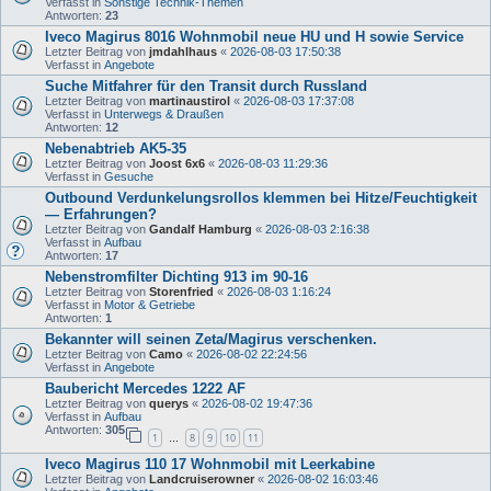
Verfasst in
Sonstige Technik-Themen
Antworten:
23
Iveco Magirus 8016 Wohnmobil neue HU und H sowie Service
Letzter Beitrag von
jmdahlhaus
«
2026-08-03 17:50:38
Verfasst in
Angebote
Suche Mitfahrer für den Transit durch Russland
Letzter Beitrag von
martinaustirol
«
2026-08-03 17:37:08
Verfasst in
Unterwegs & Draußen
Antworten:
12
Nebenabtrieb AK5-35
Letzter Beitrag von
Joost 6x6
«
2026-08-03 11:29:36
Verfasst in
Gesuche
Outbound Verdunkelungsrollos klemmen bei Hitze/Feuchtigkeit
— Erfahrungen?
Letzter Beitrag von
Gandalf Hamburg
«
2026-08-03 2:16:38
Verfasst in
Aufbau
Antworten:
17
Nebenstromfilter Dichting 913 im 90-16
Letzter Beitrag von
Storenfried
«
2026-08-03 1:16:24
Verfasst in
Motor & Getriebe
Antworten:
1
Bekannter will seinen Zeta/Magirus verschenken.
Letzter Beitrag von
Camo
«
2026-08-02 22:24:56
Verfasst in
Angebote
Baubericht Mercedes 1222 AF
Letzter Beitrag von
querys
«
2026-08-02 19:47:36
Verfasst in
Aufbau
Antworten:
305
1
8
9
10
11
…
Iveco Magirus 110 17 Wohnmobil mit Leerkabine
Letzter Beitrag von
Landcruiserowner
«
2026-08-02 16:03:46