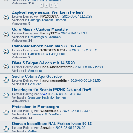
Antworten:
119
1
2
3
4
Zapfwellengenerator. Wer kann helfen?
Letzter Beitrag von
FM130D7FA
«
2026-08-07 11:12:25
Verfasst in
Sonstige Technik-Themen
Antworten:
5
Guru Maps - Custom Mapstyle
Letzter Beitrag von
Benny1974
«
2026-08-07 9:53:16
Verfasst in
Unterwegs & Draußen
Antworten:
14
Rautenlagerbock beim MAN 8.136 FAE
Letzter Beitrag von
TORSTEN 8.136
«
2026-08-07 2:09:12
Verfasst in
Fahrerhaus & Fahrgestell
Antworten:
2
Biete 5 Felgen 8-Loch mit 14,5R20
Letzter Beitrag von
Hans-Alteisenfahrer
«
2026-08-06 21:28:11
Verfasst in
Angebote
Suche Cetoni Apa Getriebe
Letzter Beitrag von
hanomagmaddin
«
2026-08-06 19:21:50
Verfasst in
Gesuche
Unterlagen für Scania P92HK 4x4 und Dsc9
Letzter Beitrag von
Uwe
«
2026-08-06 13:36:03
Verfasst in
Sonstige Technik-Themen
Antworten:
6
Freistehen in Montenegro
Letzter Beitrag von
Wesermann
«
2026-08-06 12:33:40
Verfasst in
Unterwegs & Draußen
Antworten:
13
Damals bestellbare RAL Farben Iveco 90-16
Letzter Beitrag von
Annajo
«
2026-08-06 12:26:29
Verfasst in
Aufbau