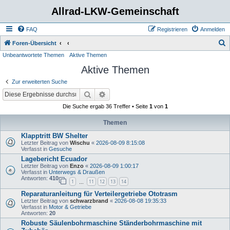
Allrad-LKW-Gemeinschaft
FAQ
Registrieren
Anmelden
S
Foren-Übersicht
Unbeantwortete Themen
Aktive Themen
u
Aktive Themen
c
h
Zur erweiterten Suche
e
Suche
Erweiterte Suche
Die Suche ergab 36 Treffer • Seite
1
von
1
Themen
Klapptritt BW Shelter
Letzter Beitrag von
Wischu
«
2026-08-09 8:15:08
Verfasst in
Gesuche
Lagebericht Ecuador
Letzter Beitrag von
Enzo
«
2026-08-09 1:00:17
Verfasst in
Unterwegs & Draußen
Antworten:
410
1
11
12
13
14
…
Reparaturanleitung für Verteilergetriebe Ototrasm
Letzter Beitrag von
schwarzbrand
«
2026-08-08 19:35:33
Verfasst in
Motor & Getriebe
Antworten:
20
Robuste Säulenbohrmaschine Ständerbohrmaschine mit