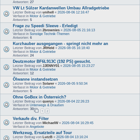
Antworten:
27
VW Lt Sülzer Kardanwellen Umbau Allradgetriebe
Letzter Beitrag von
unihell
«
2026-08-06 12:16:47
Verfasst in
Motor & Getriebe
Antworten:
5
Frage zu Speedi Sleeve - Erledigt
Letzter Beitrag von
2brownies
«
2026-08-05 21:16:13
Verfasst in
Sonstige Technik-Themen
Antworten:
6
Kurzhauber ausgegangen - springt nicht mehr an
Letzter Beitrag von
JRHeld
«
2026-08-05 16:18:40
Verfasst in
Motor & Getriebe
Antworten:
24
Deutzmotor BF6L913C (192 PS) gesucht.
Letzter Beitrag von
JJENNY01
«
2026-08-05 15:23:27
Verfasst in
Motor & Getriebe
Antworten:
12
Ölwanne instandsetzen
Letzter Beitrag von
Solarer
«
2026-08-05 9:50:34
Verfasst in
Motor & Getriebe
Antworten:
5
Ohne GoBox in Österreich?
Letzter Beitrag von
querys
«
2026-08-04 22:26:23
Verfasst in
Unterwegs & Draußen
Antworten:
30
1
2
Verkaufe div. Filter
Letzter Beitrag von
MichaelW
«
2026-08-04 16:29:45
Verfasst in
Angebote
Werkzeug, Ersatzteile auf Tour
Letzter Beitrag von
LutzB
«
2026-08-04 13:16:24