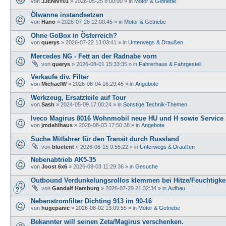
von
JJENNY01
»
2026-05-25 8:00:00
» in
Motor & Getriebe
Ölwanne instandsetzen
von
Hano
»
2026-07-26 12:00:45
» in
Motor & Getriebe
Ohne GoBox in Österreich?
von
querys
»
2026-07-22 13:03:41
» in
Unterwegs & Draußen
Mercedes NG - Fett an der Radnabe vorn
von
querys
»
2026-08-01 15:33:35
» in
Fahrerhaus & Fahrgestell
Verkaufe div. Filter
von
MichaelW
»
2026-08-04 16:29:45
» in
Angebote
Werkzeug, Ersatzteile auf Tour
von
Sash
»
2024-05-09 17:00:24
» in
Sonstige Technik-Themen
Iveco Magirus 8016 Wohnmobil neue HU und H sowie Service
von
jmdahlhaus
»
2026-08-03 17:50:38
» in
Angebote
Suche Mitfahrer für den Transit durch Russland
von
bluetent
»
2026-06-15 9:55:22
» in
Unterwegs & Draußen
Nebenabtrieb AK5-35
von
Joost 6x6
»
2026-08-03 11:29:36
» in
Gesuche
Outbound Verdunkelungsrollos klemmen bei Hitze/Feuchtigke
von
Gandalf Hamburg
»
2026-07-20 21:32:34
» in
Aufbau
Nebenstromfilter Dichting 913 im 90-16
von
hugepanic
»
2026-08-02 13:09:55
» in
Motor & Getriebe
Bekannter will seinen Zeta/Magirus verschenken.