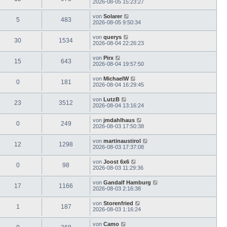
2026-08-05 15:23:27
von
Solarer
5
483
2026-08-05 9:50:34
von
querys
30
1534
2026-08-04 22:26:23
von
Pirx
15
643
2026-08-04 19:57:50
von
MichaelW
0
181
2026-08-04 16:29:45
von
LutzB
23
3512
2026-08-04 13:16:24
von
jmdahlhaus
0
249
2026-08-03 17:50:38
von
martinaustirol
12
1298
2026-08-03 17:37:08
von
Joost 6x6
0
98
2026-08-03 11:29:36
von
Gandalf Hamburg
17
1166
2026-08-03 2:16:38
von
Storenfried
1
187
2026-08-03 1:16:24
von
Camo