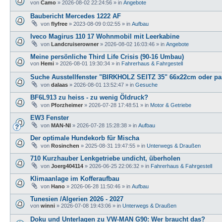
von
Camo
»
2026-08-02 22:24:56
» in
Angebote
Baubericht Mercedes 1222 AF
von
flyfree
»
2023-08-09 0:02:55
» in
Aufbau
Iveco Magirus 110 17 Wohnmobil mit Leerkabine
von
Landcruiserowner
»
2026-08-02 16:03:46
» in
Angebote
Meine persönliche Third Life Crisis (90-16 Umbau)
von
Hemi
»
2026-08-01 19:30:34
» in
Fahrerhaus & Fahrgestell
Suche Ausstellfenster "BIRKHOLZ SEITZ 35" 66x22cm oder pas
von
dalaas
»
2026-08-01 13:52:47
» in
Gesuche
BF6L913 zu heiss - zu wenig Öldruck?
von
Pforzheimer
»
2026-07-28 17:48:51
» in
Motor & Getriebe
EW3 Fenster
von
MAN-NI
»
2026-07-28 15:28:38
» in
Aufbau
Der optimale Hundekorb für Mischa
von
Rosinchen
»
2025-08-31 19:47:55
» in
Unterwegs & Draußen
710 Kurzhauber Lenkgetriebe undicht, überholen
von
Joerg404114
»
2026-06-25 22:06:32
» in
Fahrerhaus & Fahrgestell
Klimaanlage im Kofferaufbau
von
Hano
»
2026-06-28 11:50:46
» in
Aufbau
Tunesien /Algerien 2026 - 2027
von
winni
»
2026-07-08 19:43:06
» in
Unterwegs & Draußen
Doku und Unterlagen zu VW-MAN G90: Wer braucht das?