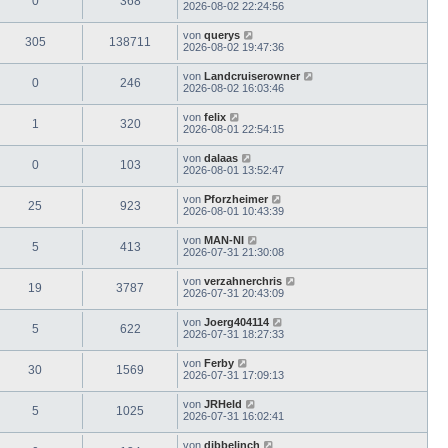
0
368
2026-08-02 22:24:56
von
querys
305
138711
2026-08-02 19:47:36
von
Landcruiserowner
0
246
2026-08-02 16:03:46
von
felix
1
320
2026-08-01 22:54:15
von
dalaas
0
103
2026-08-01 13:52:47
von
Pforzheimer
25
923
2026-08-01 10:43:39
von
MAN-NI
5
413
2026-07-31 21:30:08
von
verzahnerchris
19
3787
2026-07-31 20:43:09
von
Joerg404114
5
622
2026-07-31 18:27:33
von
Ferby
30
1569
2026-07-31 17:09:13
von
JRHeld
5
1025
2026-07-31 16:02:41
von
dibbelinch