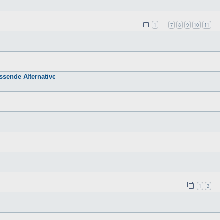
1
7
8
9
10
11
…
sende Alternative
1
2