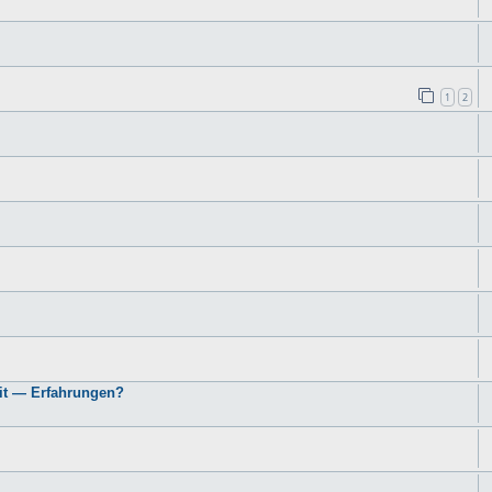
1
2
it — Erfahrungen?