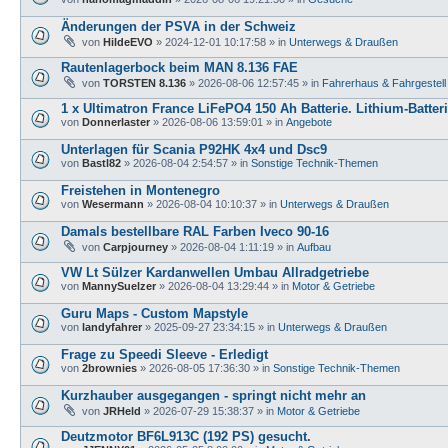
Änderungen der PSVA in der Schweiz
von
HildeEVO
»
2024-12-01 10:17:58
» in
Unterwegs & Draußen
Rautenlagerbock beim MAN 8.136 FAE
von
TORSTEN 8.136
»
2026-08-06 12:57:45
» in
Fahrerhaus & Fahrgestell
1 x Ultimatron France LiFePO4 150 Ah Batterie. Lithium-Batter
von
Donnerlaster
»
2026-08-06 13:59:01
» in
Angebote
Unterlagen für Scania P92HK 4x4 und Dsc9
von
Bastl82
»
2026-08-04 2:54:57
» in
Sonstige Technik-Themen
Freistehen in Montenegro
von
Wesermann
»
2026-08-04 10:10:37
» in
Unterwegs & Draußen
Damals bestellbare RAL Farben Iveco 90-16
von
Carpjourney
»
2026-08-04 1:11:19
» in
Aufbau
VW Lt Sülzer Kardanwellen Umbau Allradgetriebe
von
MannySuelzer
»
2026-08-04 13:29:44
» in
Motor & Getriebe
Guru Maps - Custom Mapstyle
von
landyfahrer
»
2025-09-27 23:34:15
» in
Unterwegs & Draußen
Frage zu Speedi Sleeve - Erledigt
von
2brownies
»
2026-08-05 17:36:30
» in
Sonstige Technik-Themen
Kurzhauber ausgegangen - springt nicht mehr an
von
JRHeld
»
2026-07-29 15:38:37
» in
Motor & Getriebe
Deutzmotor BF6L913C (192 PS) gesucht.