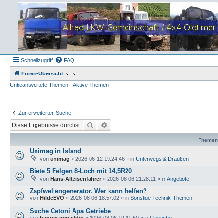
Schnellzugriff
FAQ
Foren-Übersicht
Unbeantwortete Themen
Aktive Themen
Zur erweiterten Suche
Suche
Erweiterte Suche
Themen
Unimag in Island
von
unimag
»
2026-06-12 19:24:46
» in
Unterwegs & Draußen
Biete 5 Felgen 8-Loch mit 14,5R20
von
Hans-Alteisenfahrer
»
2026-08-06 21:28:11
» in
Angebote
Zapfwellengenerator. Wer kann helfen?
von
HildeEVO
»
2026-08-06 18:57:02
» in
Sonstige Technik-Themen
Suche Cetoni Apa Getriebe
von
hanomagmaddin
»
2026-08-06 19:21:50
» in
Gesuche