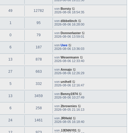
von
Borsty
49
12782
2026-08-06 18:54:35
von
dibbelinch
1
95
2026-08-06 16:28:00
von
Donnerlaster
0
79
2026-08-06 13:59:01
von
Uwe
6
187
2026-08-06 13:36:03
von
Wesermann
13
878
2026-08-06 12:33:40
von
Annajo
27
663
2026-08-06 12:26:29
von
unihell
5
332
2026-08-06 12:16:47
von
Benny1974
13
3459
2026-08-06 10:27:49
von
2brownies
6
258
2026-08-05 21:16:13
von
JRHeld
24
1461
2026-08-05 16:18:40
von
JJENNY01
12
973