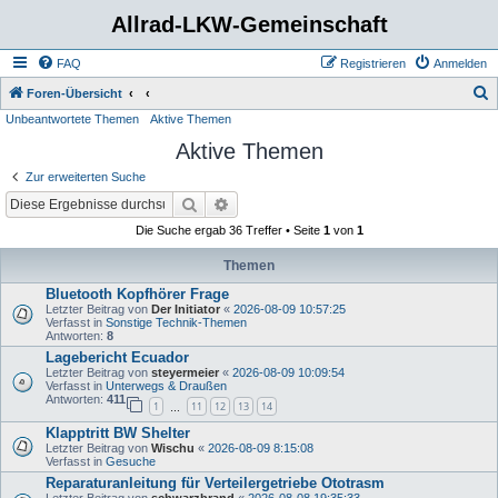
Allrad-LKW-Gemeinschaft
FAQ
Registrieren
Anmelden
S
Foren-Übersicht
Unbeantwortete Themen
Aktive Themen
u
Aktive Themen
c
h
Zur erweiterten Suche
e
Suche
Erweiterte Suche
Die Suche ergab 36 Treffer • Seite
1
von
1
Themen
Bluetooth Kopfhörer Frage
Letzter Beitrag von
Der Initiator
«
2026-08-09 10:57:25
Verfasst in
Sonstige Technik-Themen
Antworten:
8
Lagebericht Ecuador
Letzter Beitrag von
steyermeier
«
2026-08-09 10:09:54
Verfasst in
Unterwegs & Draußen
Antworten:
411
1
11
12
13
14
…
Klapptritt BW Shelter
Letzter Beitrag von
Wischu
«
2026-08-09 8:15:08
Verfasst in
Gesuche
Reparaturanleitung für Verteilergetriebe Ototrasm