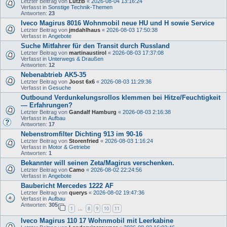
Letzter Beitrag von
LutzB
«
2026-08-04 13:16:24
Verfasst in
Sonstige Technik-Themen
Antworten:
23
Iveco Magirus 8016 Wohnmobil neue HU und H sowie Service
Letzter Beitrag von
jmdahlhaus
«
2026-08-03 17:50:38
Verfasst in
Angebote
Suche Mitfahrer für den Transit durch Russland
Letzter Beitrag von
martinaustirol
«
2026-08-03 17:37:08
Verfasst in
Unterwegs & Draußen
Antworten:
12
Nebenabtrieb AK5-35
Letzter Beitrag von
Joost 6x6
«
2026-08-03 11:29:36
Verfasst in
Gesuche
Outbound Verdunkelungsrollos klemmen bei Hitze/Feuchtigkeit
— Erfahrungen?
Letzter Beitrag von
Gandalf Hamburg
«
2026-08-03 2:16:38
Verfasst in
Aufbau
Antworten:
17
Nebenstromfilter Dichting 913 im 90-16
Letzter Beitrag von
Storenfried
«
2026-08-03 1:16:24
Verfasst in
Motor & Getriebe
Antworten:
1
Bekannter will seinen Zeta/Magirus verschenken.
Letzter Beitrag von
Camo
«
2026-08-02 22:24:56
Verfasst in
Angebote
Baubericht Mercedes 1222 AF
Letzter Beitrag von
querys
«
2026-08-02 19:47:36
Verfasst in
Aufbau
Antworten:
305
1
8
9
10
11
…
Iveco Magirus 110 17 Wohnmobil mit Leerkabine