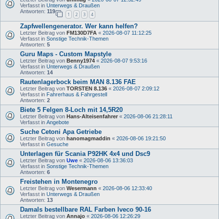
Verfasst in
Unterwegs & Draußen
Antworten:
119
1
2
3
4
Zapfwellengenerator. Wer kann helfen?
Letzter Beitrag von
FM130D7FA
«
2026-08-07 11:12:25
Verfasst in
Sonstige Technik-Themen
Antworten:
5
Guru Maps - Custom Mapstyle
Letzter Beitrag von
Benny1974
«
2026-08-07 9:53:16
Verfasst in
Unterwegs & Draußen
Antworten:
14
Rautenlagerbock beim MAN 8.136 FAE
Letzter Beitrag von
TORSTEN 8.136
«
2026-08-07 2:09:12
Verfasst in
Fahrerhaus & Fahrgestell
Antworten:
2
Biete 5 Felgen 8-Loch mit 14,5R20
Letzter Beitrag von
Hans-Alteisenfahrer
«
2026-08-06 21:28:11
Verfasst in
Angebote
Suche Cetoni Apa Getriebe
Letzter Beitrag von
hanomagmaddin
«
2026-08-06 19:21:50
Verfasst in
Gesuche
Unterlagen für Scania P92HK 4x4 und Dsc9
Letzter Beitrag von
Uwe
«
2026-08-06 13:36:03
Verfasst in
Sonstige Technik-Themen
Antworten:
6
Freistehen in Montenegro
Letzter Beitrag von
Wesermann
«
2026-08-06 12:33:40
Verfasst in
Unterwegs & Draußen
Antworten:
13
Damals bestellbare RAL Farben Iveco 90-16
Letzter Beitrag von
Annajo
«
2026-08-06 12:26:29