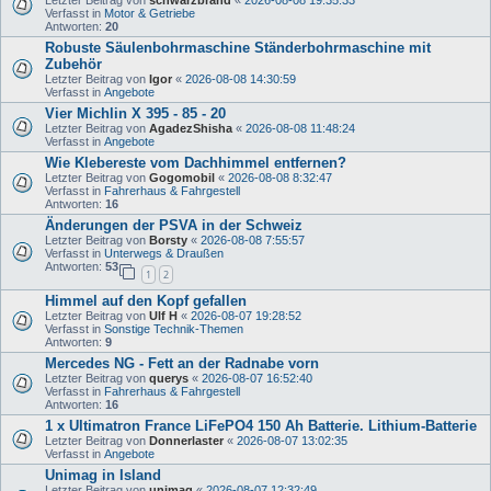
Letzter Beitrag von
schwarzbrand
«
2026-08-08 19:35:33
Verfasst in
Motor & Getriebe
Antworten:
20
Robuste Säulenbohrmaschine Ständerbohrmaschine mit
Zubehör
Letzter Beitrag von
Igor
«
2026-08-08 14:30:59
Verfasst in
Angebote
Vier Michlin X 395 - 85 - 20
Letzter Beitrag von
AgadezShisha
«
2026-08-08 11:48:24
Verfasst in
Angebote
Wie Klebereste vom Dachhimmel entfernen?
Letzter Beitrag von
Gogomobil
«
2026-08-08 8:32:47
Verfasst in
Fahrerhaus & Fahrgestell
Antworten:
16
Änderungen der PSVA in der Schweiz
Letzter Beitrag von
Borsty
«
2026-08-08 7:55:57
Verfasst in
Unterwegs & Draußen
Antworten:
53
1
2
Himmel auf den Kopf gefallen
Letzter Beitrag von
Ulf H
«
2026-08-07 19:28:52
Verfasst in
Sonstige Technik-Themen
Antworten:
9
Mercedes NG - Fett an der Radnabe vorn
Letzter Beitrag von
querys
«
2026-08-07 16:52:40
Verfasst in
Fahrerhaus & Fahrgestell
Antworten:
16
1 x Ultimatron France LiFePO4 150 Ah Batterie. Lithium-Batterie
Letzter Beitrag von
Donnerlaster
«
2026-08-07 13:02:35
Verfasst in
Angebote
Unimag in Island
Letzter Beitrag von
unimag
«
2026-08-07 12:32:49