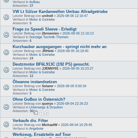
Verfasst in
Aufbau
Antworten:
27
VW Lt Sülzer Kardanwellen Umbau Allradgetriebe
Letzter Beitrag von
unihell
«
2026-08-06 12:16:47
Verfasst in
Motor & Getriebe
Antworten:
5
Frage zu Speedi Sleeve - Erledigt
Letzter Beitrag von
2brownies
«
2026-08-05 21:16:13
Verfasst in
Sonstige Technik-Themen
Antworten:
6
Kurzhauber ausgegangen - springt nicht mehr an
Letzter Beitrag von
JRHeld
«
2026-08-05 16:18:40
Verfasst in
Motor & Getriebe
Antworten:
24
Deutzmotor BF6L913C (192 PS) gesucht.
Letzter Beitrag von
JJENNY01
«
2026-08-05 15:23:27
Verfasst in
Motor & Getriebe
Antworten:
12
Ölwanne instandsetzen
Letzter Beitrag von
Solarer
«
2026-08-05 9:50:34
Verfasst in
Motor & Getriebe
Antworten:
5
Ohne GoBox in Österreich?
Letzter Beitrag von
querys
«
2026-08-04 22:26:23
Verfasst in
Unterwegs & Draußen
Antworten:
30
1
2
Verkaufe div. Filter
Letzter Beitrag von
MichaelW
«
2026-08-04 16:29:45
Verfasst in
Angebote
Werkzeug, Ersatzteile auf Tour