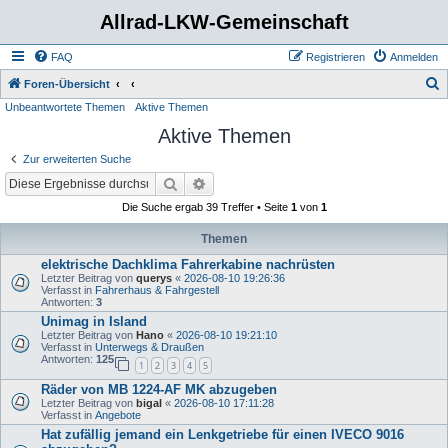
Allrad-LKW-Gemeinschaft
FAQ
Registrieren
Anmelden
S
Foren-Übersicht
Unbeantwortete Themen
Aktive Themen
u
Aktive Themen
c
h
Zur erweiterten Suche
e
Suche
Erweiterte Suche
Die Suche ergab 39 Treffer • Seite
1
von
1
Themen
elektrische Dachklima Fahrerkabine nachrüsten
Letzter Beitrag von
querys
«
2026-08-10 19:26:36
Verfasst in
Fahrerhaus & Fahrgestell
Antworten:
3
Unimag in Island
Letzter Beitrag von
Hano
«
2026-08-10 19:21:10
Verfasst in
Unterwegs & Draußen
Antworten:
125
1
2
3
4
5
Räder von MB 1224-AF MK abzugeben
Letzter Beitrag von
bigal
«
2026-08-10 17:11:28
Verfasst in
Angebote
Hat zufällig jemand ein Lenkgetriebe für einen IVECO 9016