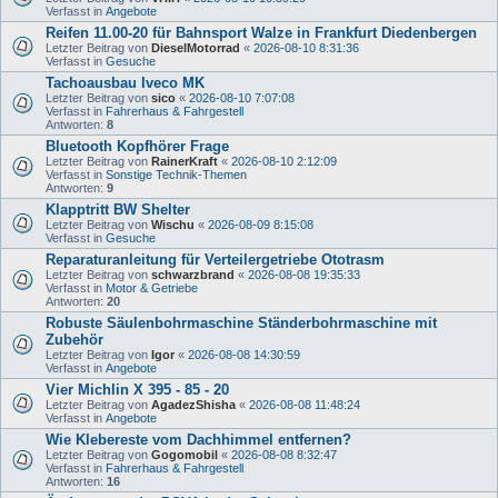
Verfasst in
Angebote
Reifen 11.00-20 für Bahnsport Walze in Frankfurt Diedenbergen
Letzter Beitrag von
DieselMotorrad
«
2026-08-10 8:31:36
Verfasst in
Gesuche
Tachoausbau Iveco MK
Letzter Beitrag von
sico
«
2026-08-10 7:07:08
Verfasst in
Fahrerhaus & Fahrgestell
Antworten:
8
Bluetooth Kopfhörer Frage
Letzter Beitrag von
RainerKraft
«
2026-08-10 2:12:09
Verfasst in
Sonstige Technik-Themen
Antworten:
9
Klapptritt BW Shelter
Letzter Beitrag von
Wischu
«
2026-08-09 8:15:08
Verfasst in
Gesuche
Reparaturanleitung für Verteilergetriebe Ototrasm
Letzter Beitrag von
schwarzbrand
«
2026-08-08 19:35:33
Verfasst in
Motor & Getriebe
Antworten:
20
Robuste Säulenbohrmaschine Ständerbohrmaschine mit
Zubehör
Letzter Beitrag von
Igor
«
2026-08-08 14:30:59
Verfasst in
Angebote
Vier Michlin X 395 - 85 - 20
Letzter Beitrag von
AgadezShisha
«
2026-08-08 11:48:24
Verfasst in
Angebote
Wie Klebereste vom Dachhimmel entfernen?
Letzter Beitrag von
Gogomobil
«
2026-08-08 8:32:47
Verfasst in
Fahrerhaus & Fahrgestell
Antworten:
16