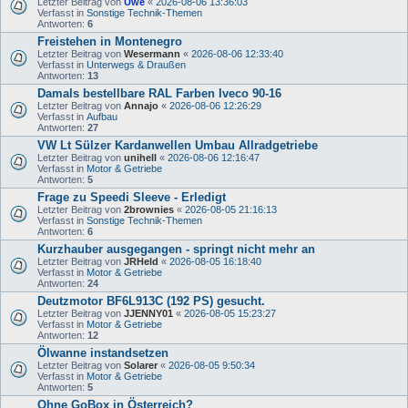
Letzter Beitrag von
Uwe
«
2026-08-06 13:36:03
Verfasst in
Sonstige Technik-Themen
Antworten:
6
Freistehen in Montenegro
Letzter Beitrag von
Wesermann
«
2026-08-06 12:33:40
Verfasst in
Unterwegs & Draußen
Antworten:
13
Damals bestellbare RAL Farben Iveco 90-16
Letzter Beitrag von
Annajo
«
2026-08-06 12:26:29
Verfasst in
Aufbau
Antworten:
27
VW Lt Sülzer Kardanwellen Umbau Allradgetriebe
Letzter Beitrag von
unihell
«
2026-08-06 12:16:47
Verfasst in
Motor & Getriebe
Antworten:
5
Frage zu Speedi Sleeve - Erledigt
Letzter Beitrag von
2brownies
«
2026-08-05 21:16:13
Verfasst in
Sonstige Technik-Themen
Antworten:
6
Kurzhauber ausgegangen - springt nicht mehr an
Letzter Beitrag von
JRHeld
«
2026-08-05 16:18:40
Verfasst in
Motor & Getriebe
Antworten:
24
Deutzmotor BF6L913C (192 PS) gesucht.
Letzter Beitrag von
JJENNY01
«
2026-08-05 15:23:27
Verfasst in
Motor & Getriebe
Antworten:
12
Ölwanne instandsetzen
Letzter Beitrag von
Solarer
«
2026-08-05 9:50:34
Verfasst in
Motor & Getriebe
Antworten:
5
Ohne GoBox in Österreich?