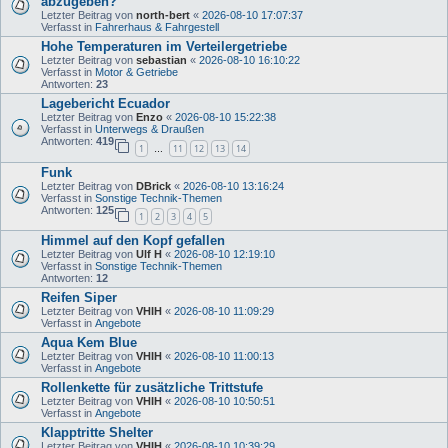
abzugeben?
Letzter Beitrag von
north-bert
«
2026-08-10 17:07:37
Verfasst in
Fahrerhaus & Fahrgestell
Hohe Temperaturen im Verteilergetriebe
Letzter Beitrag von
sebastian
«
2026-08-10 16:10:22
Verfasst in
Motor & Getriebe
Antworten:
23
Lagebericht Ecuador
Letzter Beitrag von
Enzo
«
2026-08-10 15:22:38
Verfasst in
Unterwegs & Draußen
Antworten:
419
1
11
12
13
14
…
Funk
Letzter Beitrag von
DBrick
«
2026-08-10 13:16:24
Verfasst in
Sonstige Technik-Themen
Antworten:
125
1
2
3
4
5
Himmel auf den Kopf gefallen
Letzter Beitrag von
Ulf H
«
2026-08-10 12:19:10
Verfasst in
Sonstige Technik-Themen
Antworten:
12
Reifen Siper
Letzter Beitrag von
VHIH
«
2026-08-10 11:09:29
Verfasst in
Angebote
Aqua Kem Blue
Letzter Beitrag von
VHIH
«
2026-08-10 11:00:13
Verfasst in
Angebote
Rollenkette für zusätzliche Trittstufe
Letzter Beitrag von
VHIH
«
2026-08-10 10:50:51
Verfasst in
Angebote
Klapptritte Shelter
Letzter Beitrag von
VHIH
«
2026-08-10 10:39:29