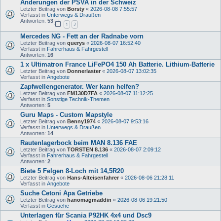
Änderungen der PSVA in der Schweiz
Letzter Beitrag von
Borsty
«
2026-08-08 7:55:57
Verfasst in
Unterwegs & Draußen
Antworten:
53
1
2
Mercedes NG - Fett an der Radnabe vorn
Letzter Beitrag von
querys
«
2026-08-07 16:52:40
Verfasst in
Fahrerhaus & Fahrgestell
Antworten:
16
1 x Ultimatron France LiFePO4 150 Ah Batterie. Lithium-Batterie
Letzter Beitrag von
Donnerlaster
«
2026-08-07 13:02:35
Verfasst in
Angebote
Zapfwellengenerator. Wer kann helfen?
Letzter Beitrag von
FM130D7FA
«
2026-08-07 11:12:25
Verfasst in
Sonstige Technik-Themen
Antworten:
5
Guru Maps - Custom Mapstyle
Letzter Beitrag von
Benny1974
«
2026-08-07 9:53:16
Verfasst in
Unterwegs & Draußen
Antworten:
14
Rautenlagerbock beim MAN 8.136 FAE
Letzter Beitrag von
TORSTEN 8.136
«
2026-08-07 2:09:12
Verfasst in
Fahrerhaus & Fahrgestell
Antworten:
2
Biete 5 Felgen 8-Loch mit 14,5R20
Letzter Beitrag von
Hans-Alteisenfahrer
«
2026-08-06 21:28:11
Verfasst in
Angebote
Suche Cetoni Apa Getriebe
Letzter Beitrag von
hanomagmaddin
«
2026-08-06 19:21:50
Verfasst in
Gesuche
Unterlagen für Scania P92HK 4x4 und Dsc9