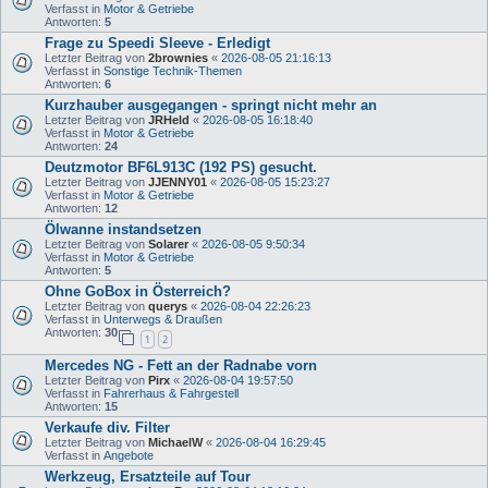
Verfasst in
Motor & Getriebe
Antworten:
5
Frage zu Speedi Sleeve - Erledigt
Letzter Beitrag von
2brownies
«
2026-08-05 21:16:13
Verfasst in
Sonstige Technik-Themen
Antworten:
6
Kurzhauber ausgegangen - springt nicht mehr an
Letzter Beitrag von
JRHeld
«
2026-08-05 16:18:40
Verfasst in
Motor & Getriebe
Antworten:
24
Deutzmotor BF6L913C (192 PS) gesucht.
Letzter Beitrag von
JJENNY01
«
2026-08-05 15:23:27
Verfasst in
Motor & Getriebe
Antworten:
12
Ölwanne instandsetzen
Letzter Beitrag von
Solarer
«
2026-08-05 9:50:34
Verfasst in
Motor & Getriebe
Antworten:
5
Ohne GoBox in Österreich?
Letzter Beitrag von
querys
«
2026-08-04 22:26:23
Verfasst in
Unterwegs & Draußen
Antworten:
30
1
2
Mercedes NG - Fett an der Radnabe vorn
Letzter Beitrag von
Pirx
«
2026-08-04 19:57:50
Verfasst in
Fahrerhaus & Fahrgestell
Antworten:
15
Verkaufe div. Filter
Letzter Beitrag von
MichaelW
«
2026-08-04 16:29:45
Verfasst in
Angebote
Werkzeug, Ersatzteile auf Tour