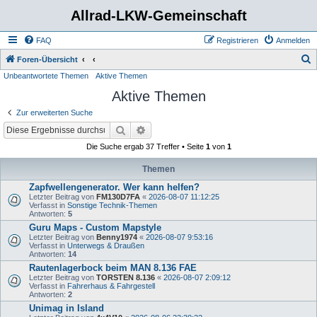
Allrad-LKW-Gemeinschaft
FAQ
Registrieren
Anmelden
S
Foren-Übersicht
Unbeantwortete Themen
Aktive Themen
u
Aktive Themen
c
h
Zur erweiterten Suche
e
Suche
Erweiterte Suche
Die Suche ergab 37 Treffer • Seite
1
von
1
Themen
Zapfwellengenerator. Wer kann helfen?
Letzter Beitrag von
FM130D7FA
«
2026-08-07 11:12:25
Verfasst in
Sonstige Technik-Themen
Antworten:
5
Guru Maps - Custom Mapstyle
Letzter Beitrag von
Benny1974
«
2026-08-07 9:53:16
Verfasst in
Unterwegs & Draußen
Antworten:
14
Rautenlagerbock beim MAN 8.136 FAE
Letzter Beitrag von
TORSTEN 8.136
«
2026-08-07 2:09:12
Verfasst in
Fahrerhaus & Fahrgestell
Antworten:
2
Unimag in Island