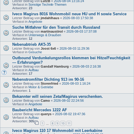
Letzter Beitrag von
LutzB
«
2026-08-04 13:16:24
Verfasst in
Sonstige Technik-Themen
Antworten:
23
Iveco Magirus 8016 Wohnmobil neue HU und H sowie Service
Letzter Beitrag von
jmdahlhaus
«
2026-08-03 17:50:38
Verfasst in
Angebote
Suche Mitfahrer für den Transit durch Russland
Letzter Beitrag von
martinaustirol
«
2026-08-03 17:37:08
Verfasst in
Unterwegs & Draußen
Antworten:
12
Nebenabtrieb AK5-35
Letzter Beitrag von
Joost 6x6
«
2026-08-03 11:29:36
Verfasst in
Gesuche
Outbound Verdunkelungsrollos klemmen bei Hitze/Feuchtigkeit
— Erfahrungen?
Letzter Beitrag von
Gandalf Hamburg
«
2026-08-03 2:16:38
Verfasst in
Aufbau
Antworten:
17
Nebenstromfilter Dichting 913 im 90-16
Letzter Beitrag von
Storenfried
«
2026-08-03 1:16:24
Verfasst in
Motor & Getriebe
Antworten:
1
Bekannter will seinen Zeta/Magirus verschenken.
Letzter Beitrag von
Camo
«
2026-08-02 22:24:56
Verfasst in
Angebote
Baubericht Mercedes 1222 AF
Letzter Beitrag von
querys
«
2026-08-02 19:47:36
Verfasst in
Aufbau
Antworten:
305
1
8
9
10
11
…
Iveco Magirus 110 17 Wohnmobil mit Leerkabine