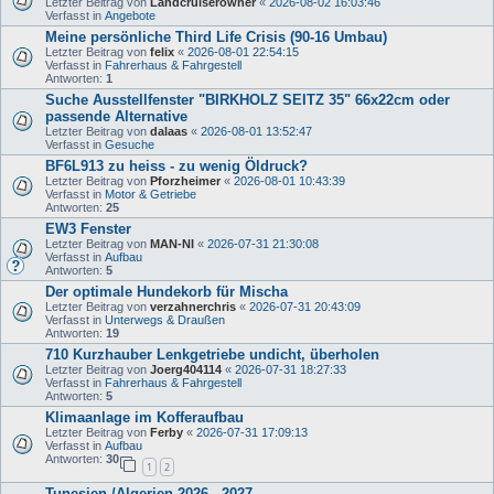
Letzter Beitrag von
Landcruiserowner
«
2026-08-02 16:03:46
Verfasst in
Angebote
Meine persönliche Third Life Crisis (90-16 Umbau)
Letzter Beitrag von
felix
«
2026-08-01 22:54:15
Verfasst in
Fahrerhaus & Fahrgestell
Antworten:
1
Suche Ausstellfenster "BIRKHOLZ SEITZ 35" 66x22cm oder
passende Alternative
Letzter Beitrag von
dalaas
«
2026-08-01 13:52:47
Verfasst in
Gesuche
BF6L913 zu heiss - zu wenig Öldruck?
Letzter Beitrag von
Pforzheimer
«
2026-08-01 10:43:39
Verfasst in
Motor & Getriebe
Antworten:
25
EW3 Fenster
Letzter Beitrag von
MAN-NI
«
2026-07-31 21:30:08
Verfasst in
Aufbau
Antworten:
5
Der optimale Hundekorb für Mischa
Letzter Beitrag von
verzahnerchris
«
2026-07-31 20:43:09
Verfasst in
Unterwegs & Draußen
Antworten:
19
710 Kurzhauber Lenkgetriebe undicht, überholen
Letzter Beitrag von
Joerg404114
«
2026-07-31 18:27:33
Verfasst in
Fahrerhaus & Fahrgestell
Antworten:
5
Klimaanlage im Kofferaufbau
Letzter Beitrag von
Ferby
«
2026-07-31 17:09:13
Verfasst in
Aufbau
Antworten:
30
1
2
Tunesien /Algerien 2026 - 2027