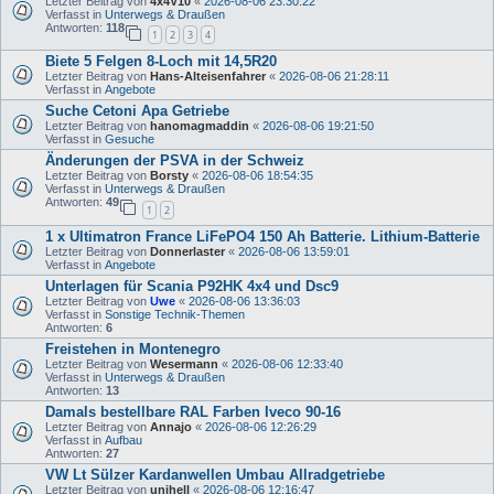
Letzter Beitrag von
4x4V10
«
2026-08-06 23:30:22
Verfasst in
Unterwegs & Draußen
Antworten:
118
1
2
3
4
Biete 5 Felgen 8-Loch mit 14,5R20
Letzter Beitrag von
Hans-Alteisenfahrer
«
2026-08-06 21:28:11
Verfasst in
Angebote
Suche Cetoni Apa Getriebe
Letzter Beitrag von
hanomagmaddin
«
2026-08-06 19:21:50
Verfasst in
Gesuche
Änderungen der PSVA in der Schweiz
Letzter Beitrag von
Borsty
«
2026-08-06 18:54:35
Verfasst in
Unterwegs & Draußen
Antworten:
49
1
2
1 x Ultimatron France LiFePO4 150 Ah Batterie. Lithium-Batterie
Letzter Beitrag von
Donnerlaster
«
2026-08-06 13:59:01
Verfasst in
Angebote
Unterlagen für Scania P92HK 4x4 und Dsc9
Letzter Beitrag von
Uwe
«
2026-08-06 13:36:03
Verfasst in
Sonstige Technik-Themen
Antworten:
6
Freistehen in Montenegro
Letzter Beitrag von
Wesermann
«
2026-08-06 12:33:40
Verfasst in
Unterwegs & Draußen
Antworten:
13
Damals bestellbare RAL Farben Iveco 90-16
Letzter Beitrag von
Annajo
«
2026-08-06 12:26:29
Verfasst in
Aufbau
Antworten:
27
VW Lt Sülzer Kardanwellen Umbau Allradgetriebe
Letzter Beitrag von
unihell
«
2026-08-06 12:16:47