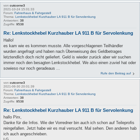
von
cutcorne3
2021-10-24 15:01:33
Forum:
Fahrerhaus & Fahrgestell
Thema:
Lenkstockhebel Kurzhauber LA 911 B für Servolenkung
Antworten:
38
Zugriffe:
9538
Re: Lenkstockhebel Kurzhauber LA 911 B für Servolenkung
Hallo!
es kam wie es kommen musste. Alle vorgeschlagenen Teilhändler
wurden angefragt und haben nach Überweisung des Geldbetrages
letztendlich doch nicht geliefert. Geld is wieder zurück aber wir suchen
immer noch den besagten Lenkstockhebel. We also einen zuviel hat oder
sowieso nur noch geradeaus ...
Rufe den Beitrag auf
von
cutcorne3
2021-06-30 20:01:39
Forum:
Fahrerhaus & Fahrgestell
Thema:
Lenkstockhebel Kurzhauber LA 911 B für Servolenkung
Antworten:
38
Zugriffe:
9538
Re: Lenkstockhebel Kurzhauber LA 911 B für Servolenkung
hallo Pirx,
Danke für die Infos. Wie der Vorredner bin auch ich schon auf Teileprofis
reingefallen. Jetzt habe wir es mal versucht. Mal sehen. Den anderen hab
ich auch angeschrieben.
LG