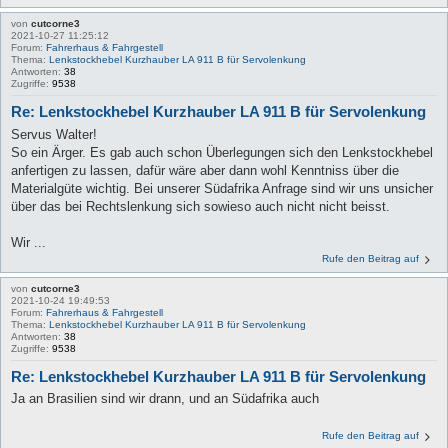
von
cutcorne3
2021-10-27 11:25:12
Forum:
Fahrerhaus & Fahrgestell
Thema:
Lenkstockhebel Kurzhauber LA 911 B für Servolenkung
Antworten:
38
Zugriffe:
9538
Re: Lenkstockhebel Kurzhauber LA 911 B für Servolenkung
Servus Walter!
So ein Ärger. Es gab auch schon Überlegungen sich den Lenkstockhebel
anfertigen zu lassen, dafür wäre aber dann wohl Kenntniss über die
Materialgüte wichtig. Bei unserer Südafrika Anfrage sind wir uns unsicher
über das bei Rechtslenkung sich sowieso auch nicht nicht beisst.
Wir ...
Rufe den Beitrag auf
von
cutcorne3
2021-10-24 19:49:53
Forum:
Fahrerhaus & Fahrgestell
Thema:
Lenkstockhebel Kurzhauber LA 911 B für Servolenkung
Antworten:
38
Zugriffe:
9538
Re: Lenkstockhebel Kurzhauber LA 911 B für Servolenkung
Ja an Brasilien sind wir drann, und an Südafrika auch
Rufe den Beitrag auf