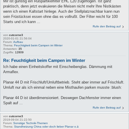
Mir ist günstig ein Rußpartikelfilter EHC L20 zugeflogen. Ist ganz
praktisch, denn jetzt evakuieren die Meisen nicht mehr Ihre Nistkästen
wenn ich einen Kaltstart hinlege. Auch der Stellplatznachbar kann nun
sein Früstücksei essen ohne das es vollrußt. Der Filter reicht für 100
Starts und ich kann ...
Rufe den Beitrag auf
von
cutcorne3
2020-01-01 21:56:04
Forum:
Aufbau
Thema:
Feuchtigkeit beim Campen im Winter
Antworten:
35
Zugriffe:
12809
Re: Feuchtigkeit beim Campen im Winter
Ich habe einen Einheitskoffer mit Einscheibenglas. Dämmung mit
Armaflex.
Planar 44 D mit Frischluft/Umluftbetrieb. Steht aber immer auf Frischluft.
Umluft nur als ich einmal neben eine Misthaufen parken musste :blush:
Planar 44 D ist überdimensioniert. Deswegen Dachfenster immer einen
Spalt auf ...
Rufe den Beitrag auf
von
cutcorne3
2019-09-04 21:22:50
Forum:
Sonstige Technik-Themen
Thema:
Standheizung China oder doch lieber Planar o.ä