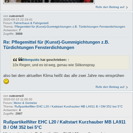
Rufe den Beitrag auf
von
cutcorne3
2020-09-15 22:19:41
Forum:
Fahrerhaus & Fahrgestell
Thema:
Pflegemittel für (Kunst)-Gummigichtungen z.B. Türdichtungen Fensterdichtungen
Antworten:
7
Zugriffe:
3989
Re: Pflegemittel für (Kunst)-Gummigichtungen z.B.
Türdichtungen Fensterdichtungen
Bikerguido
hat geschrieben:
↑
10x Regen, und es ist weg, genau wie Silikonspray.
also bei dem aktuellen Klima heißt das alle zwei Jahre neu einsprühen
Rufe den Beitrag auf
von
cutcorne3
2020-02-10 11:06:30
Forum:
Motor & Getriebe
Thema:
Rußpartikelfilter EHC L20 / Kaltstart Kurzhauber MB LA911 B / OM 352 bei 5°C
Antworten:
4
Zugriffe:
2997
Rußpartikelfilter EHC L20 / Kaltstart Kurzhauber MB LA911
B / OM 352 bei 5°C