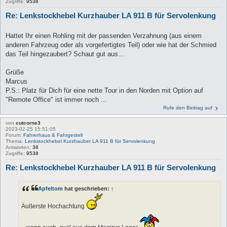
Zugriffe:
9538
Re: Lenkstockhebel Kurzhauber LA 911 B für Servolenkung
Hattet Ihr einen Rohling mit der passenden Verzahnung (aus einem
anderen Fahrzeug oder als vorgefertigtes Teil) oder wie hat der Schmied
das Teil hingezaubert? Schaut gut aus...
Grüße
Marcus
P.S.: Platz für Dich für eine nette Tour in den Norden mit Option auf
"Remote Office" ist immer noch ...
Rufe den Beitrag auf
von
cutcorne3
2023-02-25 15:51:05
Forum:
Fahrerhaus & Fahrgestell
Thema:
Lenkstockhebel Kurzhauber LA 911 B für Servolenkung
Antworten:
38
Zugriffe:
9538
Re: Lenkstockhebel Kurzhauber LA 911 B für Servolenkung
Apfeltom
hat geschrieben:
↑
Äußerste Hochachtung