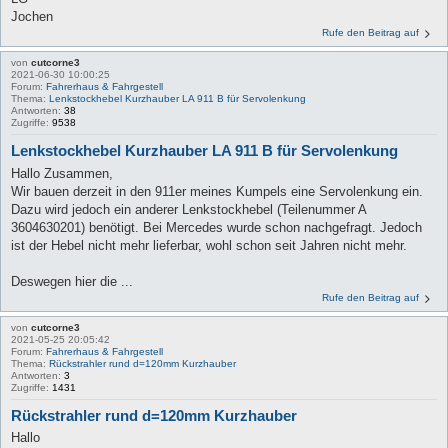
Jochen
Rufe den Beitrag auf
von
cutcorne3
2021-06-30 10:00:25
Forum:
Fahrerhaus & Fahrgestell
Thema:
Lenkstockhebel Kurzhauber LA 911 B für Servolenkung
Antworten:
38
Zugriffe:
9538
Lenkstockhebel Kurzhauber LA 911 B für Servolenkung
Hallo Zusammen,
Wir bauen derzeit in den 911er meines Kumpels eine Servolenkung ein.
Dazu wird jedoch ein anderer Lenkstockhebel (Teilenummer A
3604630201) benötigt. Bei Mercedes wurde schon nachgefragt. Jedoch
ist der Hebel nicht mehr lieferbar, wohl schon seit Jahren nicht mehr.
Deswegen hier die ...
Rufe den Beitrag auf
von
cutcorne3
2021-05-25 20:05:42
Forum:
Fahrerhaus & Fahrgestell
Thema:
Rückstrahler rund d=120mm Kurzhauber
Antworten:
3
Zugriffe:
1431
Rückstrahler rund d=120mm Kurzhauber
Hallo