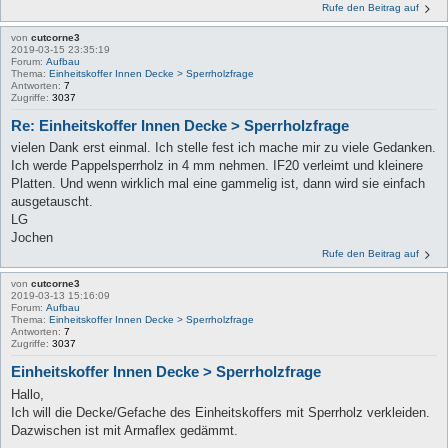
Rufe den Beitrag auf
von
cutcorne3
2019-03-15 23:35:19
Forum:
Aufbau
Thema:
Einheitskoffer Innen Decke > Sperrholzfrage
Antworten:
7
Zugriffe:
3037
Re: Einheitskoffer Innen Decke > Sperrholzfrage
vielen Dank erst einmal. Ich stelle fest ich mache mir zu viele Gedanken.
Ich werde Pappelsperrholz in 4 mm nehmen. IF20 verleimt und kleinere
Platten. Und wenn wirklich mal eine gammelig ist, dann wird sie einfach
ausgetauscht.
LG
Jochen
Rufe den Beitrag auf
von
cutcorne3
2019-03-13 15:16:09
Forum:
Aufbau
Thema:
Einheitskoffer Innen Decke > Sperrholzfrage
Antworten:
7
Zugriffe:
3037
Einheitskoffer Innen Decke > Sperrholzfrage
Hallo,
Ich will die Decke/Gefache des Einheitskoffers mit Sperrholz verkleiden.
Dazwischen ist mit Armaflex gedämmt.