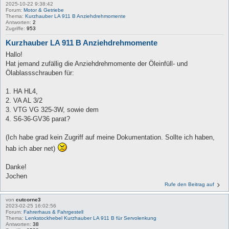
2025-10-22 9:38:42
Forum:
Motor & Getriebe
Thema:
Kurzhauber LA 911 B Anziehdrehmomente
Antworten:
2
Zugriffe:
953
Kurzhauber LA 911 B Anziehdrehmomente
Hallo!
Hat jemand zufällig die Anziehdrehmomente der Öleinfüll- und
Ölablassschrauben für:
1. HA HL4,
2. VA AL 3/2
3. VTG VG 325-3W, sowie dem
4. S6-36-GV36 parat?
(Ich habe grad kein Zugriff auf meine Dokumentation. Sollte ich haben,
hab ich aber net)
Danke!
Jochen
Rufe den Beitrag auf
von
cutcorne3
2023-02-25 16:02:56
Forum:
Fahrerhaus & Fahrgestell
Thema:
Lenkstockhebel Kurzhauber LA 911 B für Servolenkung
Antworten:
38