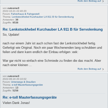
Rufe den Beitrag auf
von
cutcorne3
2022-10-21 22:40:20
Forum:
Fahrerhaus & Fahrgestell
Thema:
Lenkstockhebel Kurzhauber LA 911 B für Servolenkung
Antworten:
38
Zugriffe:
9538
Re: Lenkstockhebel Kurzhauber LA 911 B für Servolenkung
So, Update!
nach nur einem Jahr ist auch schon fast der Lenkstockhebel fertig.
Gefertigt wie Original. Noch ein paar Wochenenden lang schrubben und
feilen und dann kann endlich der Einbau erfolgen :eek:
War gar nicht so einfach eine Schmiede zu finden die das macht. Aber
nach einer kleinen ...
Rufe den Beitrag auf
von
cutcorne3
2022-06-16 20:10:02
Forum:
Unterwegs & Draußen
Thema:
e-toll Mauterfassungsgeräte
Antworten:
13
Zugriffe:
5258
Re: e-toll Mauterfassungsgeräte
Vielen Dank Jonas!