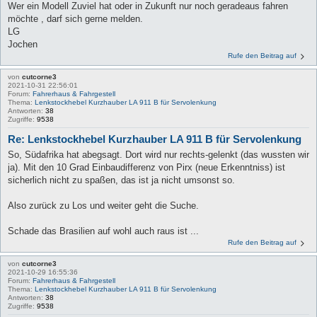
Wer ein Modell Zuviel hat oder in Zukunft nur noch geradeaus fahren
möchte , darf sich gerne melden.
LG
Jochen
Rufe den Beitrag auf
von
cutcorne3
2021-10-31 22:56:01
Forum:
Fahrerhaus & Fahrgestell
Thema:
Lenkstockhebel Kurzhauber LA 911 B für Servolenkung
Antworten:
38
Zugriffe:
9538
Re: Lenkstockhebel Kurzhauber LA 911 B für Servolenkung
So, Südafrika hat abegsagt. Dort wird nur rechts-gelenkt (das wussten wir
ja). Mit den 10 Grad Einbaudifferenz von Pirx (neue Erkenntniss) ist
sicherlich nicht zu spaßen, das ist ja nicht umsonst so.
Also zurück zu Los und weiter geht die Suche.
Schade das Brasilien auf wohl auch raus ist ...
Rufe den Beitrag auf
von
cutcorne3
2021-10-29 16:55:36
Forum:
Fahrerhaus & Fahrgestell
Thema:
Lenkstockhebel Kurzhauber LA 911 B für Servolenkung
Antworten:
38
Zugriffe:
9538