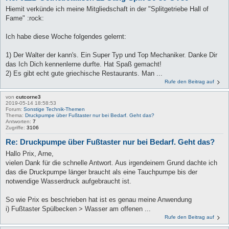
Hiemit verkünde ich meine Mitgliedschaft in der "Splitgetriebe Hall of
Fame" :rock:
Ich habe diese Woche folgendes gelernt:
1) Der Walter der kann's. Ein Super Typ und Top Mechaniker. Danke Dir
das Ich Dich kennenlerne durfte. Hat Spaß gemacht!
2) Es gibt echt gute griechische Restaurants. Man ...
Rufe den Beitrag auf
von
cutcorne3
2019-05-14 18:58:53
Forum:
Sonstige Technik-Themen
Thema:
Druckpumpe über Fußtaster nur bei Bedarf. Geht das?
Antworten:
7
Zugriffe:
3106
Re: Druckpumpe über Fußtaster nur bei Bedarf. Geht das?
Hallo Prix, Arne,
vielen Dank für die schnelle Antwort. Aus irgendeinem Grund dachte ich
das die Druckpumpe länger braucht als eine Tauchpumpe bis der
notwendige Wasserdruck aufgebraucht ist.
So wie Prix es beschrieben hat ist es genau meine Anwendung
i) Fußtaster Spülbecken > Wasser am offenen ...
Rufe den Beitrag auf