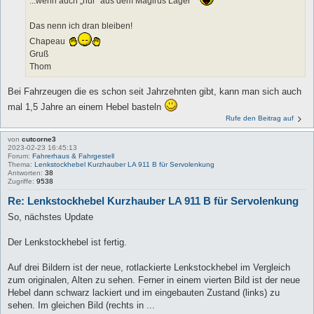
...wenn auch „nur“ aus dem Magirus Lager
Das nenn ich dran bleiben!
Chapeau
Gruß
Thom
Bei Fahrzeugen die es schon seit Jahrzehnten gibt, kann man sich auch
mal 1,5 Jahre an einem Hebel basteln
Rufe den Beitrag auf
von
cutcorne3
2023-02-23 16:45:13
Forum:
Fahrerhaus & Fahrgestell
Thema:
Lenkstockhebel Kurzhauber LA 911 B für Servolenkung
Antworten:
38
Zugriffe:
9538
Re: Lenkstockhebel Kurzhauber LA 911 B für Servolenkung
So, nächstes Update
Der Lenkstockhebel ist fertig.
Auf drei Bildern ist der neue, rotlackierte Lenkstockhebel im Vergleich
zum originalen, Alten zu sehen. Ferner in einem vierten Bild ist der neue
Hebel dann schwarz lackiert und im eingebauten Zustand (links) zu
sehen. Im gleichen Bild (rechts in ...