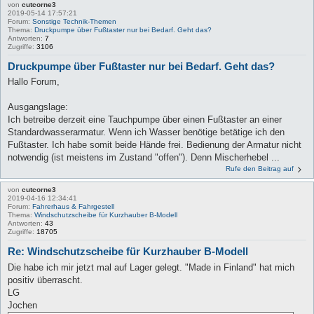
von
cutcorne3
2019-05-14 17:57:21
Forum:
Sonstige Technik-Themen
Thema:
Druckpumpe über Fußtaster nur bei Bedarf. Geht das?
Antworten:
7
Zugriffe:
3106
Druckpumpe über Fußtaster nur bei Bedarf. Geht das?
Hallo Forum,
Ausgangslage:
Ich betreibe derzeit eine Tauchpumpe über einen Fußtaster an einer
Standardwasserarmatur. Wenn ich Wasser benötige betätige ich den
Fußtaster. Ich habe somit beide Hände frei. Bedienung der Armatur nicht
notwendig (ist meistens im Zustand "offen"). Denn Mischerhebel ...
Rufe den Beitrag auf
von
cutcorne3
2019-04-16 12:34:41
Forum:
Fahrerhaus & Fahrgestell
Thema:
Windschutzscheibe für Kurzhauber B-Modell
Antworten:
43
Zugriffe:
18705
Re: Windschutzscheibe für Kurzhauber B-Modell
Die habe ich mir jetzt mal auf Lager gelegt. "Made in Finland" hat mich
positiv überrascht.
LG
Jochen