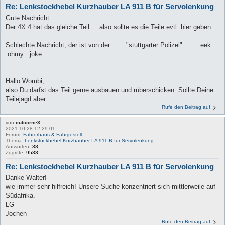
Re: Lenkstockhebel Kurzhauber LA 911 B für Servolenkung
Gute Nachricht
Der 4X 4 hat das gleiche Teil ... also sollte es die Teile evtl. hier geben
.....
Schlechte Nachricht, der ist von der ...... "stuttgarter Polizei" ...... :eek:
:ohmy: :joke:
Hallo Wombi,
also Du darfst das Teil gerne ausbauen und rüberschicken. Sollte Deine
Teilejagd aber ...
Rufe den Beitrag auf
von
cutcorne3
2021-10-28 12:29:01
Forum:
Fahrerhaus & Fahrgestell
Thema:
Lenkstockhebel Kurzhauber LA 911 B für Servolenkung
Antworten:
38
Zugriffe:
9538
Re: Lenkstockhebel Kurzhauber LA 911 B für Servolenkung
Danke Walter!
wie immer sehr hilfreich! Unsere Suche konzentriert sich mittlerweile auf
Südafrika.
LG
Jochen
Rufe den Beitrag auf