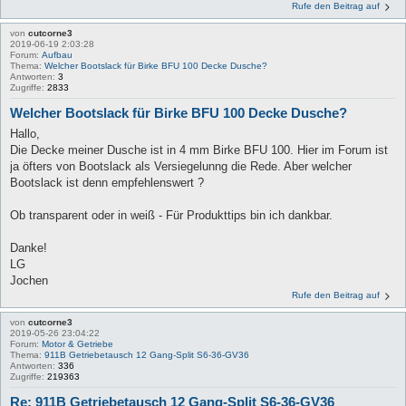
Rufe den Beitrag auf
von
cutcorne3
2019-06-19 2:03:28
Forum:
Aufbau
Thema:
Welcher Bootslack für Birke BFU 100 Decke Dusche?
Antworten:
3
Zugriffe:
2833
Welcher Bootslack für Birke BFU 100 Decke Dusche?
Hallo,
Die Decke meiner Dusche ist in 4 mm Birke BFU 100. Hier im Forum ist
ja öfters von Bootslack als Versiegelunng die Rede. Aber welcher
Bootslack ist denn empfehlenswert ?
Ob transparent oder in weiß - Für Produkttips bin ich dankbar.
Danke!
LG
Jochen
Rufe den Beitrag auf
von
cutcorne3
2019-05-26 23:04:22
Forum:
Motor & Getriebe
Thema:
911B Getriebetausch 12 Gang-Split S6-36-GV36
Antworten:
336
Zugriffe:
219363
Re: 911B Getriebetausch 12 Gang-Split S6-36-GV36