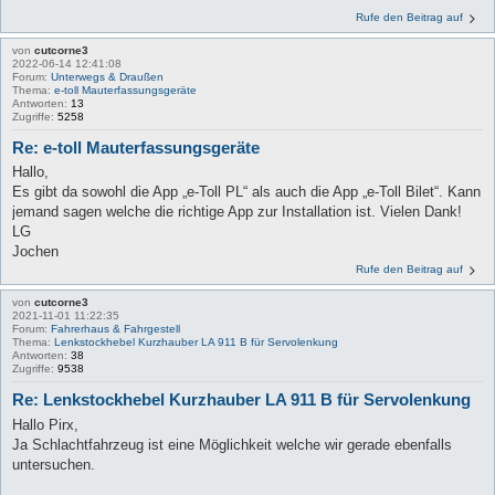
Rufe den Beitrag auf
von
cutcorne3
2022-06-14 12:41:08
Forum:
Unterwegs & Draußen
Thema:
e-toll Mauterfassungsgeräte
Antworten:
13
Zugriffe:
5258
Re: e-toll Mauterfassungsgeräte
Hallo,
Es gibt da sowohl die App „e-Toll PL“ als auch die App „e-Toll Bilet“. Kann
jemand sagen welche die richtige App zur Installation ist. Vielen Dank!
LG
Jochen
Rufe den Beitrag auf
von
cutcorne3
2021-11-01 11:22:35
Forum:
Fahrerhaus & Fahrgestell
Thema:
Lenkstockhebel Kurzhauber LA 911 B für Servolenkung
Antworten:
38
Zugriffe:
9538
Re: Lenkstockhebel Kurzhauber LA 911 B für Servolenkung
Hallo Pirx,
Ja Schlachtfahrzeug ist eine Möglichkeit welche wir gerade ebenfalls
untersuchen.