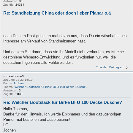
Antworten:
36
Zugriffe:
24334
Re: Standheizung China oder doch lieber Planar o.ä
nach Deinem Post gehe ich mal davon aus, dass Du ein witschaftliches
Interesse am Verkauf von Standheizungen hast.
Und denken Sie daran, dass sie ihr Modell nicht verkaufen, es ist eine
gestohlene Webasto-Entwicklung, und es funktioniert nur, weil die
deutschen Ingenieure alle Fehler zu der ...
Rufe den Beitrag auf
von
cutcorne3
2019-06-22 23:15:10
Forum:
Aufbau
Thema:
Welcher Bootslack für Birke BFU 100 Decke Dusche?
Antworten:
3
Zugriffe:
2833
Re: Welcher Bootslack für Birke BFU 100 Decke Dusche?
Hallo Thomas,
Danke für den Hinweis. Ich werde Epiphanes und den dazugehörigen
Primer mal bestellen und ausprobieren!
LG
Jochen