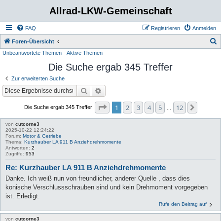
Allrad-LKW-Gemeinschaft
FAQ
Registrieren
Anmelden
S
Foren-Übersicht
Unbeantwortete Themen
Aktive Themen
u
Die Suche ergab 345 Treffer
c
h
Zur erweiterten Suche
e
Suche
Erweiterte Suche
Seite
1
von
12
1
2
3
4
5
12
Nächst
Die Suche ergab 345 Treffer
…
von
cutcorne3
2025-10-22 12:24:22
Forum:
Motor & Getriebe
Thema:
Kurzhauber LA 911 B Anziehdrehmomente
Antworten:
2
Zugriffe:
953
Re: Kurzhauber LA 911 B Anziehdrehmomente
Danke. Ich weiß nun von freundlicher, anderer Quelle , dass dies
konische Verschlussschrauben sind und kein Drehmoment vorgegeben
ist. Erledigt.
Rufe den Beitrag auf
von
cutcorne3