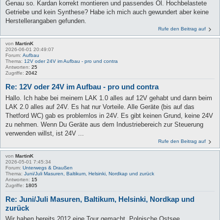
Genau so. Kardan korrekt montieren und passendes Öl. Hochbelastete
Getriebe und kein Synthese? Habe ich mich auch gewundert aber keine
Herstellerangaben gefunden.
Rufe den Beitrag auf
von
MartinK
2026-06-01 20:49:07
Forum:
Aufbau
Thema:
12V oder 24V im Aufbau - pro und contra
Antworten:
25
Zugriffe:
2042
Re: 12V oder 24V im Aufbau - pro und contra
Hallo. Ich habe bei meinem LAK 1.0 alles auf 12V gehabt und dann beim
LAK 2.0 alles auf 24V. Es hat nur Vorteile. Alle Geräte (bis auf das
Thetford WC) gab es problemlos in 24V. Es gibt keinen Grund, keine 24V
zu nehmen. Wenn Du Geräte aus dem Industriebereich zur Steuerung
verwenden willst, ist 24V ...
Rufe den Beitrag auf
von
MartinK
2026-05-01 7:45:34
Forum:
Unterwegs & Draußen
Thema:
Juni/Juli Masuren, Baltikum, Helsinki, Nordkap und zurück
Antworten:
15
Zugriffe:
1805
Re: Juni/Juli Masuren, Baltikum, Helsinki, Nordkap und
zurück
Wir haben bereits 2012 eine Tour gemacht, Polnische Ostsee,