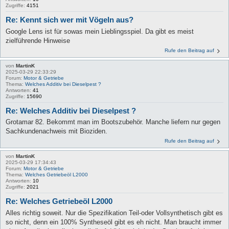
Zugriffe:
4151
Re: Kennt sich wer mit Vögeln aus?
Google Lens ist für sowas mein Lieblingsspiel. Da gibt es meist
zielführende Hinweise
Rufe den Beitrag auf
von
MartinK
2025-03-29 22:33:29
Forum:
Motor & Getriebe
Thema:
Welches Additiv bei Dieselpest ?
Antworten:
41
Zugriffe:
15690
Re: Welches Additiv bei Dieselpest ?
Grotamar 82. Bekommt man im Bootszubehör. Manche liefern nur gegen
Sachkundenachweis mit Bioziden.
Rufe den Beitrag auf
von
MartinK
2025-03-29 17:34:43
Forum:
Motor & Getriebe
Thema:
Welches Getriebeöl L2000
Antworten:
10
Zugriffe:
2021
Re: Welches Getriebeöl L2000
Alles richtig soweit. Nur die Spezifikation Teil-oder Vollsynthetisch gibt es
so nicht, denn ein 100% Syntheseöl gibt es eh nicht. Man braucht immer