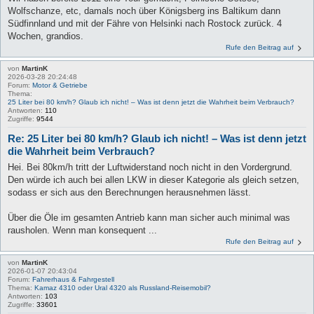
Wolfschanze, etc, damals noch über Königsberg ins Baltikum dann
Südfinnland und mit der Fähre von Helsinki nach Rostock zurück. 4
Wochen, grandios.
Rufe den Beitrag auf
von
MartinK
2026-03-28 20:24:48
Forum:
Motor & Getriebe
Thema:
25 Liter bei 80 km/h? Glaub ich nicht! – Was ist denn jetzt die Wahrheit beim Verbrauch?
Antworten:
110
Zugriffe:
9544
Re: 25 Liter bei 80 km/h? Glaub ich nicht! – Was ist denn jetzt
die Wahrheit beim Verbrauch?
Hei. Bei 80km/h tritt der Luftwiderstand noch nicht in den Vordergrund.
Den würde ich auch bei allen LKW in dieser Kategorie als gleich setzen,
sodass er sich aus den Berechnungen herausnehmen lässt.
Über die Öle im gesamten Antrieb kann man sicher auch minimal was
rausholen. Wenn man konsequent ...
Rufe den Beitrag auf
von
MartinK
2026-01-07 20:43:04
Forum:
Fahrerhaus & Fahrgestell
Thema:
Kamaz 4310 oder Ural 4320 als Russland-Reisemobil?
Antworten:
103
Zugriffe:
33601