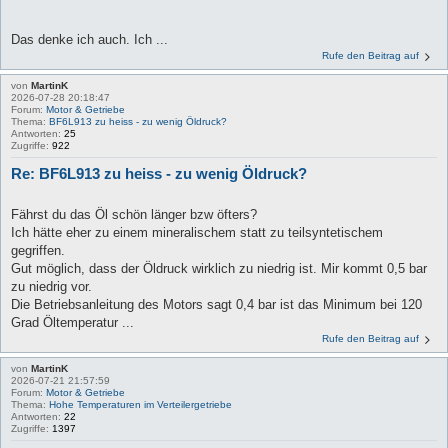
Das denke ich auch. Ich ...
Rufe den Beitrag auf
von
MartinK
2026-07-28 20:18:47
Forum:
Motor & Getriebe
Thema:
BF6L913 zu heiss - zu wenig Öldruck?
Antworten:
25
Zugriffe:
922
Re: BF6L913 zu heiss - zu wenig Öldruck?
Fährst du das Öl schön länger bzw öfters?
Ich hätte eher zu einem mineralischem statt zu teilsyntetischem
gegriffen.
Gut möglich, dass der Öldruck wirklich zu niedrig ist. Mir kommt 0,5 bar
zu niedrig vor.
Die Betriebsanleitung des Motors sagt 0,4 bar ist das Minimum bei 120
Grad Öltemperatur ...
Rufe den Beitrag auf
von
MartinK
2026-07-21 21:57:59
Forum:
Motor & Getriebe
Thema:
Hohe Temperaturen im Verteilergetriebe
Antworten:
22
Zugriffe:
1397