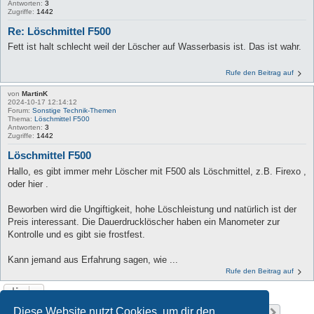
Antworten:
3
Zugriffe:
1442
Re: Löschmittel F500
Fett ist halt schlecht weil der Löscher auf Wasserbasis ist. Das ist wahr.
Rufe den Beitrag auf
von
MartinK
2024-10-17 12:14:12
Forum:
Sonstige Technik-Themen
Thema:
Löschmittel F500
Antworten:
3
Zugriffe:
1442
Löschmittel F500
Hallo, es gibt immer mehr Löscher mit F500 als Löschmittel, z.B. Firexo ,
oder hier .
Beworben wird die Ungiftigkeit, hohe Löschleistung und natürlich ist der
Preis interessant. Die Dauerdrucklöscher haben ein Manometer zur
Kontrolle und es gibt sie frostfest.
Kann jemand aus Erfahrung sagen, wie ...
Rufe den Beitrag auf
Seite
1
von
33
Diese Website nutzt Cookies, um dir den
1
2
3
4
5
33
Nächst
Die Suche ergab 980 Treffer
…