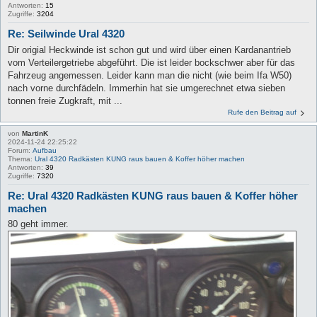
Antworten:
15
Zugriffe:
3204
Re: Seilwinde Ural 4320
Dir origial Heckwinde ist schon gut und wird über einen Kardanantrieb
vom Verteilergetriebe abgeführt. Die ist leider bockschwer aber für das
Fahrzeug angemessen. Leider kann man die nicht (wie beim Ifa W50)
nach vorne durchfädeln. Immerhin hat sie umgerechnet etwa sieben
tonnen freie Zugkraft, mit ...
Rufe den Beitrag auf
von
MartinK
2024-11-24 22:25:22
Forum:
Aufbau
Thema:
Ural 4320 Radkästen KUNG raus bauen & Koffer höher machen
Antworten:
39
Zugriffe:
7320
Re: Ural 4320 Radkästen KUNG raus bauen & Koffer höher
machen
80 geht immer.