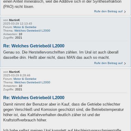
einen Anteil mineralisch, weil die Additive sich in der Synthesefraktion
(PAO) nicht lösen.
Rufe den Beitrag auf
von
MartinK
2025-03-29 12:13:45
Forum:
Motor & Getriebe
Thema:
Welches Getriebeöl L2000
Antworten:
10
Zugriffe:
2021
Re: Welches Getriebeöl L2000
Genau so. Die Herstellervorschriften zählen. Im Ural ist auch überall
dasselbe drin. Heißt aber nicht, dass MAN das auch so macht.
Rufe den Beitrag auf
von
MartinK
2025-03-29 8:28:46
Forum:
Motor & Getriebe
Thema:
Welches Getriebeöl L2000
Antworten:
10
Zugriffe:
2021
Re: Welches Getriebeöl L2000
Damit nimmt der Benutzer aber in Kauf, dass die Getriebe schlechter
gegen Verschleiß und Korrosion geschützt sind, die Betriebstemperatur
höher ist, das Kaltfahrverhalten deutlich zäher ist und der
Kraftstoffverbrauch höher.
Ich habe selbst meinen Ural komplett auf Hochleistungsschmierstoffe ...