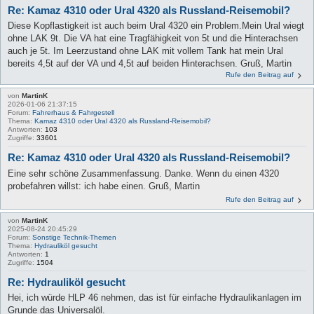
Re: Kamaz 4310 oder Ural 4320 als Russland-Reisemobil?
Diese Kopflastigkeit ist auch beim Ural 4320 ein Problem.Mein Ural wiegt
ohne LAK 9t. Die VA hat eine Tragfähigkeit von 5t und die Hinterachsen
auch je 5t. Im Leerzustand ohne LAK mit vollem Tank hat mein Ural
bereits 4,5t auf der VA und 4,5t auf beiden Hinterachsen. Gruß, Martin
Rufe den Beitrag auf
von
MartinK
2026-01-06 21:37:15
Forum:
Fahrerhaus & Fahrgestell
Thema:
Kamaz 4310 oder Ural 4320 als Russland-Reisemobil?
Antworten:
103
Zugriffe:
33601
Re: Kamaz 4310 oder Ural 4320 als Russland-Reisemobil?
Eine sehr schöne Zusammenfassung. Danke. Wenn du einen 4320
probefahren willst: ich habe einen. Gruß, Martin
Rufe den Beitrag auf
von
MartinK
2025-08-24 20:45:29
Forum:
Sonstige Technik-Themen
Thema:
Hydrauliköl gesucht
Antworten:
1
Zugriffe:
1504
Re: Hydrauliköl gesucht
Hei, ich würde HLP 46 nehmen, das ist für einfache Hydraulikanlagen im
Grunde das Universalöl.