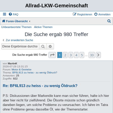
Allrad-LKW-Gemeinschaft
FAQ
Registrieren
Anmelden
S
Foren-Übersicht
Unbeantwortete Themen
Aktive Themen
u
Die Suche ergab 980 Treffer
c
h
Zur erweiterten Suche
e
Suche
Erweiterte Suche
Seite
1
von
33
1
2
3
4
5
33
Nächst
Die Suche ergab 980 Treffer
…
von
MartinK
2026-07-29 13:31:15
Forum:
Motor & Getriebe
Thema:
BF6L913 zu heiss - zu wenig Öldruck?
Antworten:
25
Zugriffe:
922
Re: BF6L913 zu heiss - zu wenig Öldruck?
P.S: Diskussionen über Markenöle kann man sicher führen, halte ich hier
aber hier nicht für zielführend. Die Ölsorte müsste schon gründlich
daneben liegen, um solche Probleme zu verursachen. Ich fahre im Tatra
ohne Probleme genau dasselbe Öl, wie der Themenstarter.