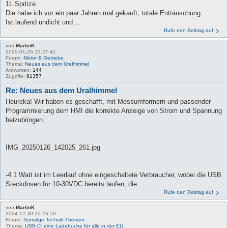
1L Spritze.
Die habe ich vor ein paar Jahren mal gekauft, totale Enttäuschung.
Ist laufend undicht und ...
Rufe den Beitrag auf
von
MartinK
2025-01-26 15:27:41
Forum:
Motor & Getriebe
Thema:
Neues aus dem Uralhimmel
Antworten:
144
Zugriffe:
81357
Re: Neues aus dem Uralhimmel
Heureka! Wir haben es geschafft, mit Messumformern und passender
Programmierung dem HMI die korrekte Anzeige von Strom und Spannung
beizubringen.
IMG_20250126_142025_261.jpg
-4.1 Watt ist im Leerlauf ohne eingeschaltete Verbraucher, wobei die USB
Steckdosen für 10-30VDC bereits laufen, die ...
Rufe den Beitrag auf
von
MartinK
2024-12-30 20:26:50
Forum:
Sonstige Technik-Themen
Thema:
USB-C: eine Ladebuche für alle in der EU