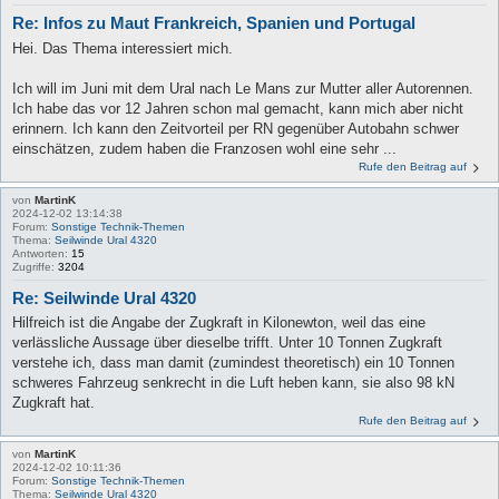
Re: Infos zu Maut Frankreich, Spanien und Portugal
Hei. Das Thema interessiert mich.
Ich will im Juni mit dem Ural nach Le Mans zur Mutter aller Autorennen.
Ich habe das vor 12 Jahren schon mal gemacht, kann mich aber nicht
erinnern. Ich kann den Zeitvorteil per RN gegenüber Autobahn schwer
einschätzen, zudem haben die Franzosen wohl eine sehr ...
Rufe den Beitrag auf
von
MartinK
2024-12-02 13:14:38
Forum:
Sonstige Technik-Themen
Thema:
Seilwinde Ural 4320
Antworten:
15
Zugriffe:
3204
Re: Seilwinde Ural 4320
Hilfreich ist die Angabe der Zugkraft in Kilonewton, weil das eine
verlässliche Aussage über dieselbe trifft. Unter 10 Tonnen Zugkraft
verstehe ich, dass man damit (zumindest theoretisch) ein 10 Tonnen
schweres Fahrzeug senkrecht in die Luft heben kann, sie also 98 kN
Zugkraft hat.
Rufe den Beitrag auf
von
MartinK
2024-12-02 10:11:36
Forum:
Sonstige Technik-Themen
Thema:
Seilwinde Ural 4320