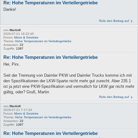
Re: Hohe Temperaturen im Verteilergetriebe
Danke!
Rufe den Beitrag auf
von
MartinK
2026-07-21 18:22:45
Forum:
Motor & Getriebe
Thema:
Hohe Temperaturen im Verteilergetriebe
Antworten:
22
Zugriffe:
1397
Re: Hohe Temperaturen im Verteilergetriebe
Hei, Pirx.
Seit der Trennung von Daimler PKW und Daimler Trucks komme ich mit
den Spezifikationen der LKW-Sparte nicht mehr gut zurecht. Aber 235.1
ist ja jetzt eine PKW-Spezifikation und vermutlich für LKW gar nicht mehr
gültig, oder? Gruß, Martin
Rufe den Beitrag auf
von
MartinK
2026-07-21 7:17:24
Forum:
Motor & Getriebe
Thema:
Hohe Temperaturen im Verteilergetriebe
Antworten:
22
Zugriffe:
1397
Re: Hohe Temperaturen im Verteilergetriebe