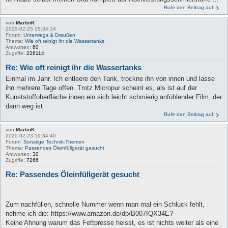
Rufe den Beitrag auf
von
MartinK
2025-02-25 15:34:14
Forum:
Unterwegs & Draußen
Thema:
Wie oft reinigt ihr die Wassertanks
Antworten:
60
Zugriffe:
226114
Re: Wie oft reinigt ihr die Wassertanks
Einmal im Jahr. Ich entleere den Tank, trockne ihn von innen und lasse
ihn mehrere Tage offen. Trotz Micropur scheint es, als ist auf der
Kunststoffoberfläche innen ein sich leicht schmierig anfühlender Film, der
dann weg ist.
Rufe den Beitrag auf
von
MartinK
2025-02-23 19:34:40
Forum:
Sonstige Technik-Themen
Thema:
Passendes Öleinfüllgerät gesucht
Antworten:
30
Zugriffe:
7266
Re: Passendes Öleinfüllgerät gesucht
Zum nachfüllen, schnelle Nummer wenn man mal ein Schluck fehlt,
nehme ich die: https://www.amazon.de/dp/B007IQX34E?
Keine Ahnung warum das Fettpresse heisst, es ist nichts weiter als eine