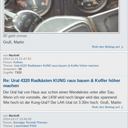
80 geht immer.
Gruß, Martin
Rufe den Beitrag auf
von
MartinK
2024-11-24 21:47:53
Forum:
Aufbau
Thema:
Ural 4320 Radkästen KUNG raus bauen & Koffer höher machen
Antworten:
39
Zugriffe:
7320
Re: Ural 4320 Radkästen KUNG raus bauen & Koffer höher
machen
Der Ural hat von Haus aus schon einen Wendekreis unter aller Sau.
Wenn ich mir vorstelle, der LKW wird noch länger wird das spannend.
Wie hoch ist der Kung-Ural? Der LAK-Ural ist 3.30m hoch. Gruß, Martin.
Rufe den Beitrag auf
von
MartinK
2024-10-17 13:40:06
Forum:
Sonstige Technik-Themen
Thema:
Löschmittel F500