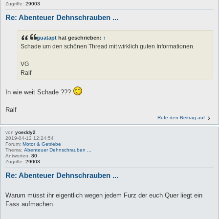
Zugriffe:
29003
Re: Abenteuer Dehnschrauben ...
guatapt
hat geschrieben:
↑
Schade um den schönen Thread mit wirklich guten Informationen.
VG
Ralf
In wie weit Schade ???
Ralf
Rufe den Beitrag auf
von
yoeddy2
2019-04-12 12:24:54
Forum:
Motor & Getriebe
Thema:
Abenteuer Dehnschrauben ...
Antworten:
80
Zugriffe:
29003
Re: Abenteuer Dehnschrauben ...
Warum müsst ihr eigentlich wegen jedem Furz der euch Quer liegt ein
Fass aufmachen.