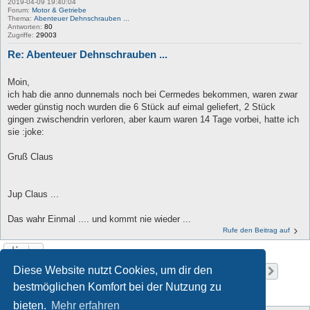
2019-04-09 19:40:04
Forum:
Motor & Getriebe
Thema:
Abenteuer Dehnschrauben ...
Antworten:
80
Zugriffe:
29003
Re: Abenteuer Dehnschrauben ...
Moin,
ich hab die anno dunnemals noch bei Cermedes bekommen, waren zwar
weder günstig noch wurden die 6 Stück auf eimal geliefert, 2 Stück
gingen zwischendrin verloren, aber kaum waren 14 Tage vorbei, hatte ich
sie :joke:
Gruß Claus
Jup Claus ...
Das wahr Einmal .... und kommt nie wieder ...
Rufe den Beitrag auf
Diese Website nutzt Cookies, um dir den
Seite
1
von
38
1
2
3
4
5
38
Nächst
Die Suche ergab 1128 Treffer
…
bestmöglichen Komfort bei der Nutzung zu
bieten.
Mehr erfahren