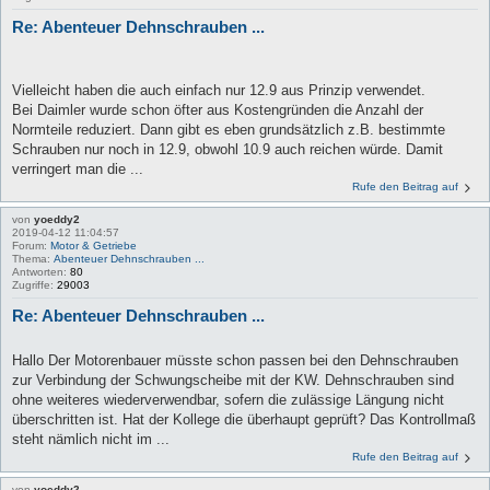
Re: Abenteuer Dehnschrauben ...
Vielleicht haben die auch einfach nur 12.9 aus Prinzip verwendet.
Bei Daimler wurde schon öfter aus Kostengründen die Anzahl der
Normteile reduziert. Dann gibt es eben grundsätzlich z.B. bestimmte
Schrauben nur noch in 12.9, obwohl 10.9 auch reichen würde. Damit
verringert man die ...
Rufe den Beitrag auf
von
yoeddy2
2019-04-12 11:04:57
Forum:
Motor & Getriebe
Thema:
Abenteuer Dehnschrauben ...
Antworten:
80
Zugriffe:
29003
Re: Abenteuer Dehnschrauben ...
Hallo Der Motorenbauer müsste schon passen bei den Dehnschrauben
zur Verbindung der Schwungscheibe mit der KW. Dehnschrauben sind
ohne weiteres wiederverwendbar, sofern die zulässige Längung nicht
überschritten ist. Hat der Kollege die überhaupt geprüft? Das Kontrollmaß
steht nämlich nicht im ...
Rufe den Beitrag auf
von
yoeddy2