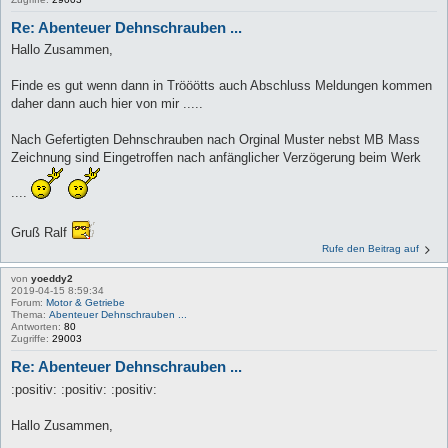
Re: Abenteuer Dehnschrauben ...
Hallo Zusammen,
Finde es gut wenn dann in Trööötts auch Abschluss Meldungen kommen
daher dann auch hier von mir .....
Nach Gefertigten Dehnschrauben nach Orginal Muster nebst MB Mass
Zeichnung sind Eingetroffen nach anfänglicher Verzögerung beim Werk
....
Gruß Ralf
Rufe den Beitrag auf
von
yoeddy2
2019-04-15 8:59:34
Forum:
Motor & Getriebe
Thema:
Abenteuer Dehnschrauben ...
Antworten:
80
Zugriffe:
29003
Re: Abenteuer Dehnschrauben ...
:positiv: :positiv: :positiv:
Hallo Zusammen,