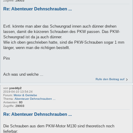
Zugriffe:
29003
Re: Abenteuer Dehnschrauben ...
Evtl. könnte man aber das Schwungrad innen auch dünner drehen
lassen, damit die kürzeren Schrauben des PKW passen. Das PKW-
Schwungrad ist da ja auch dünner.
Wie ich oben geschrieben hatte, sind die PKW-Schrauben sogar 1 mm
länger, wenn man die richtigen bestellt.
Pirx
Ach was und welche ...
Rufe den Beitrag auf
von
yoeddy2
2019-04-10 13:54:24
Forum:
Motor & Getriebe
Thema:
Abenteuer Dehnschrauben ...
Antworten:
80
Zugriffe:
29003
Re: Abenteuer Dehnschrauben ...
Die Schrauben aus dem PKW-Motor M130 sind theoretisch noch
lieferbar: