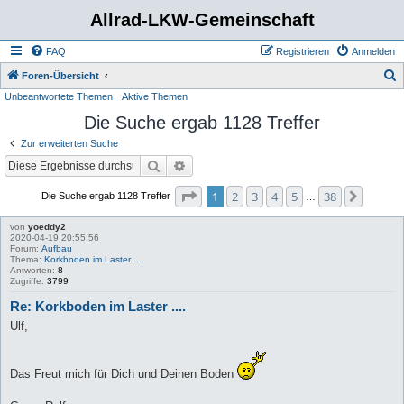
Allrad-LKW-Gemeinschaft
FAQ
Registrieren
Anmelden
S
Foren-Übersicht
Unbeantwortete Themen
Aktive Themen
u
Die Suche ergab 1128 Treffer
c
h
Zur erweiterten Suche
e
Suche
Erweiterte Suche
Seite
1
von
38
1
2
3
4
5
38
Nächst
Die Suche ergab 1128 Treffer
…
von
yoeddy2
2020-04-19 20:55:56
Forum:
Aufbau
Thema:
Korkboden im Laster ....
Antworten:
8
Zugriffe:
3799
Re: Korkboden im Laster ....
Ulf,
Das Freut mich für Dich und Deinen Boden