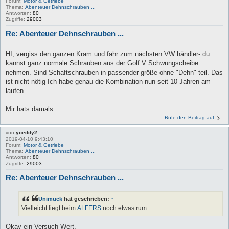
Forum:
Motor & Getriebe
Thema:
Abenteuer Dehnschrauben ...
Antworten:
80
Zugriffe:
29003
Re: Abenteuer Dehnschrauben ...
HI, vergiss den ganzen Kram und fahr zum nächsten VW händler- du
kannst ganz normale Schrauben aus der Golf V Schwungscheibe
nehmen. Sind Schaftschrauben in passender größe ohne "Dehn" teil. Das
ist nicht nötig Ich habe genau die Kombination nun seit 10 Jahren am
laufen.
Mir hats damals ...
Rufe den Beitrag auf
von
yoeddy2
2019-04-10 9:43:10
Forum:
Motor & Getriebe
Thema:
Abenteuer Dehnschrauben ...
Antworten:
80
Zugriffe:
29003
Re: Abenteuer Dehnschrauben ...
Unimuck
hat geschrieben:
↑
Vielleicht liegt beim
ALFERS
noch etwas rum.
Okay ein Versuch Wert,