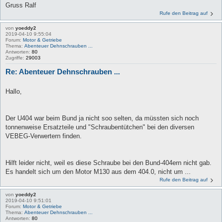
Gruss Ralf
Rufe den Beitrag auf
von
yoeddy2
2019-04-10 9:55:04
Forum:
Motor & Getriebe
Thema:
Abenteuer Dehnschrauben ...
Antworten:
80
Zugriffe:
29003
Re: Abenteuer Dehnschrauben ...
Hallo,
Der U404 war beim Bund ja nicht soo selten, da müssten sich noch
tonnenweise Ersatzteile und "Schraubentütchen" bei den diversen
VEBEG-Verwertern finden.
Hilft leider nicht, weil es diese Schraube bei den Bund-404ern nicht gab.
Es handelt sich um den Motor M130 aus dem 404.0, nicht um ...
Rufe den Beitrag auf
von
yoeddy2
2019-04-10 9:51:01
Forum:
Motor & Getriebe
Thema:
Abenteuer Dehnschrauben ...
Antworten:
80