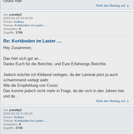
Gruss Ralf
Rufe den Beitrag auf
von
yoeddy2
2020-04-19 16:34:20
Forum:
Aufbau
Thema:
Korkboden im Laster ....
Antworten:
8
Zugriffe:
3799
Re: Korkboden im Laster ....
Hey Zusammen,
Das hört sich gut an....
Danke Euch für die Berichte, und Eure Erfahrungs Berichte.
Jedoch möchte ich Klebend verlegen, da der Laminat jetzt ja auch
schwimmend verlegt wahr.
Wie die Empfehlung von Crossi.
Das kommt jedoch nicht mehr in Frage, da der sich in den Jahren hier
und da ...
Rufe den Beitrag auf
von
yoeddy2
2020-04-19 11:56:24
Forum:
Aufbau
Thema:
Korkboden im Laster ....
Antworten:
8
Zugriffe:
3799