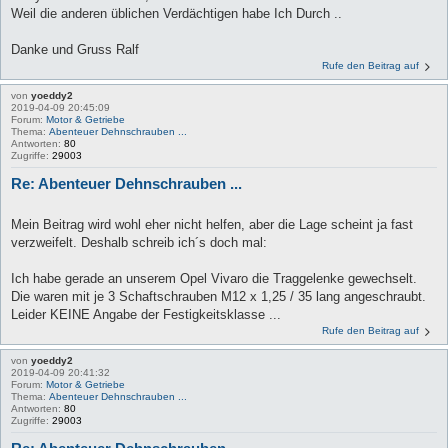
Weil die anderen üblichen Verdächtigen habe Ich Durch ..
Danke und Gruss Ralf
Rufe den Beitrag auf
von
yoeddy2
2019-04-09 20:45:09
Forum:
Motor & Getriebe
Thema:
Abenteuer Dehnschrauben ...
Antworten:
80
Zugriffe:
29003
Re: Abenteuer Dehnschrauben ...
Mein Beitrag wird wohl eher nicht helfen, aber die Lage scheint ja fast
verzweifelt. Deshalb schreib ich´s doch mal:
Ich habe gerade an unserem Opel Vivaro die Traggelenke gewechselt.
Die waren mit je 3 Schaftschrauben M12 x 1,25 / 35 lang angeschraubt.
Leider KEINE Angabe der Festigkeitsklasse ...
Rufe den Beitrag auf
von
yoeddy2
2019-04-09 20:41:32
Forum:
Motor & Getriebe
Thema:
Abenteuer Dehnschrauben ...
Antworten:
80
Zugriffe:
29003