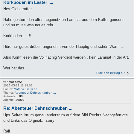
Korkboden im Laster ....
Hey Globetrotter,
Habe gestern den alten abgenutzten Laminat aus dem Koffer gerissen,
und nu muss was neues rein .....
Korkboden .....!!
Höre nur gutes drüber, angenehm von der Happtig und schön Warm ....
Also Korkfliesen die Vollflächig Verklebt werden , kein Laminat in der Art.
Wer hat das ...
Rufe den Beitrag auf
von
yoeddy2
2019-05-13 11:19:02
Forum:
Motor & Getriebe
Thema:
Abenteuer Dehnschrauben ...
Antworten:
80
Zugriffe:
29003
Re: Abenteuer Dehnschrauben ...
Ups Seiten Irrtum genau andersrum auf dem Bild Rechts Nachgefertigte
und Links das Orginal....sorry
Ralf