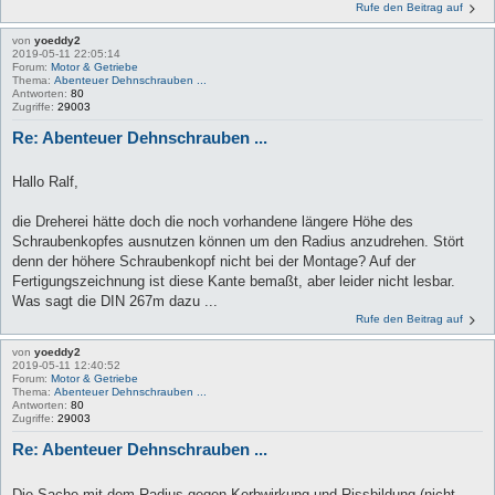
Rufe den Beitrag auf
von
yoeddy2
2019-05-11 22:05:14
Forum:
Motor & Getriebe
Thema:
Abenteuer Dehnschrauben ...
Antworten:
80
Zugriffe:
29003
Re: Abenteuer Dehnschrauben ...
Hallo Ralf,
die Dreherei hätte doch die noch vorhandene längere Höhe des
Schraubenkopfes ausnutzen können um den Radius anzudrehen. Stört
denn der höhere Schraubenkopf nicht bei der Montage? Auf der
Fertigungszeichnung ist diese Kante bemaßt, aber leider nicht lesbar.
Was sagt die DIN 267m dazu ...
Rufe den Beitrag auf
von
yoeddy2
2019-05-11 12:40:52
Forum:
Motor & Getriebe
Thema:
Abenteuer Dehnschrauben ...
Antworten:
80
Zugriffe:
29003
Re: Abenteuer Dehnschrauben ...
Die Sache mit dem Radius gegen Kerbwirkung und Rissbildung (nicht