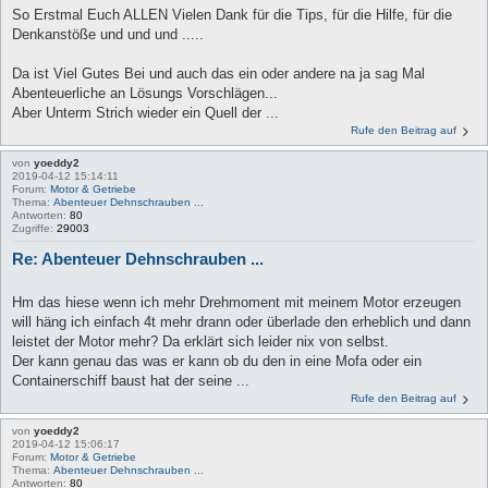
So Erstmal Euch ALLEN Vielen Dank für die Tips, für die Hilfe, für die
Denkanstöße und und und .....
Da ist Viel Gutes Bei und auch das ein oder andere na ja sag Mal
Abenteuerliche an Lösungs Vorschlägen...
Aber Unterm Strich wieder ein Quell der ...
Rufe den Beitrag auf
von
yoeddy2
2019-04-12 15:14:11
Forum:
Motor & Getriebe
Thema:
Abenteuer Dehnschrauben ...
Antworten:
80
Zugriffe:
29003
Re: Abenteuer Dehnschrauben ...
Hm das hiese wenn ich mehr Drehmoment mit meinem Motor erzeugen
will häng ich einfach 4t mehr drann oder überlade den erheblich und dann
leistet der Motor mehr? Da erklärt sich leider nix von selbst.
Der kann genau das was er kann ob du den in eine Mofa oder ein
Containerschiff baust hat der seine ...
Rufe den Beitrag auf
von
yoeddy2
2019-04-12 15:06:17
Forum:
Motor & Getriebe
Thema:
Abenteuer Dehnschrauben ...
Antworten:
80