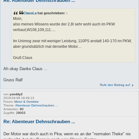
Re: Abenteuer Dehnschrauben ...
ClausLa
hat geschrieben:
↑
Moin,
also meines Wissens wurde der 2,8l sehr wohl auch im PKW
verbaut,W108,109,111.....
Im Unimog zwar mit weniger Leistung, 110PS anstatt 140-170 im PKW,
aber grundsätzlich mal derselbe Motor....
Gruß Claus
Ah okay Danke Claus ...
Gruss Ralf
Rufe den Beitrag auf
von
yoeddy2
2019-04-09 19:49:13
Forum:
Motor & Getriebe
Thema:
Abenteuer Dehnschrauben ...
Antworten:
80
Zugriffe:
29003
Re: Abenteuer Dehnschrauben ...
Der Motor war doch auch in Pkw, wenn es an der "normalen Theke" nix