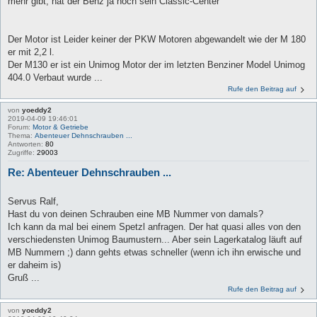
mehr gibt, hat der Benz ja noch sein Classic-Center
Der Motor ist Leider keiner der PKW Motoren abgewandelt wie der M 180
er mit 2,2 l.
Der M130 er ist ein Unimog Motor der im letzten Benziner Model Unimog
404.0 Verbaut wurde ...
Rufe den Beitrag auf
von
yoeddy2
2019-04-09 19:46:01
Forum:
Motor & Getriebe
Thema:
Abenteuer Dehnschrauben ...
Antworten:
80
Zugriffe:
29003
Re: Abenteuer Dehnschrauben ...
Servus Ralf,
Hast du von deinen Schrauben eine MB Nummer von damals?
Ich kann da mal bei einem Spetzl anfragen. Der hat quasi alles von den
verschiedensten Unimog Baumustern... Aber sein Lagerkatalog läuft auf
MB Nummern ;) dann gehts etwas schneller (wenn ich ihn erwische und
er daheim is)
Gruß ...
Rufe den Beitrag auf
von
yoeddy2