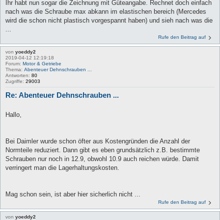
Ihr habt nun sogar die Zeichnung mit Güteangabe. Rechnet doch einfach
nach was die Schraube max abkann im elastischen bereich (Mercedes
wird die schon nicht plastisch vorgespannt haben) und sieh nach was die
...
Rufe den Beitrag auf
von
yoeddy2
2019-04-12 12:19:18
Forum:
Motor & Getriebe
Thema:
Abenteuer Dehnschrauben ...
Antworten:
80
Zugriffe:
29003
Re: Abenteuer Dehnschrauben ...
Hallo,
Bei Daimler wurde schon öfter aus Kostengründen die Anzahl der
Normteile reduziert. Dann gibt es eben grundsätzlich z.B. bestimmte
Schrauben nur noch in 12.9, obwohl 10.9 auch reichen würde. Damit
verringert man die Lagerhaltungskosten.
Mag schon sein, ist aber hier sicherlich nicht ...
Rufe den Beitrag auf
von
yoeddy2