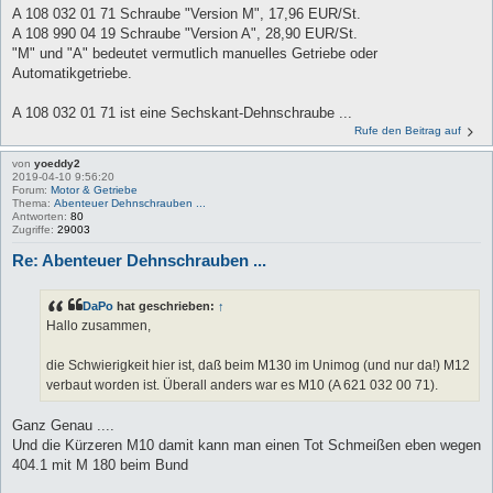
A 108 032 01 71 Schraube "Version M", 17,96 EUR/St.
A 108 990 04 19 Schraube "Version A", 28,90 EUR/St.
"M" und "A" bedeutet vermutlich manuelles Getriebe oder
Automatikgetriebe.
A 108 032 01 71 ist eine Sechskant-Dehnschraube ...
Rufe den Beitrag auf
von
yoeddy2
2019-04-10 9:56:20
Forum:
Motor & Getriebe
Thema:
Abenteuer Dehnschrauben ...
Antworten:
80
Zugriffe:
29003
Re: Abenteuer Dehnschrauben ...
DaPo
hat geschrieben:
↑
Hallo zusammen,
die Schwierigkeit hier ist, daß beim M130 im Unimog (und nur da!) M12
verbaut worden ist. Überall anders war es M10 (A 621 032 00 71).
Ganz Genau ....
Und die Kürzeren M10 damit kann man einen Tot Schmeißen eben wegen
404.1 mit M 180 beim Bund