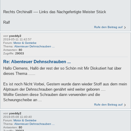
Rechts Orchinalll ---- Links das Nachgefertigte Meister Stück
Ralf
Rufe den Beitrag auf
von
yoeddy2
2019-05-11 11:42:57
Forum:
Motor & Getriebe
Thema:
Abenteuer Dehnschrauben ...
Antworten:
80
Zugriffe:
29003
Re: Abenteuer Dehnschrauben ...
Hallo Clemens, Hallö der rest der so Schön mit Mir Diskutiert hat über
dieses Thema ......
Es ist noch Nicht Vorbei, Gestern wurde dann wieder Stoff aus dem mein
Alptraum der Dehnschrauben genährt wird weiter geboren ....
Wollte Gestern diese Schrauben dann verwenden und die
Schwungscheibe an ...
Rufe den Beitrag auf
von
yoeddy2
2019-05-08 11:40:40
Forum:
Motor & Getriebe
Thema:
Abenteuer Dehnschrauben ...
Antworten:
80
Zugriffe:
29003