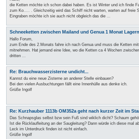
die Ketten möchte ich schon dabei haben. Es ist Winter und ich finde 
zum Ko..... . Gleichzeitig wird das Schiff nicht warten, warten auf freie 
Eingraben möchte ich sie auch nicht obgleich das die ...
Schneeketten zwischen Mailand und Genua 1 Monat Lager
Hallo Forum,
zum Ende des 2.Monats fahre ich nach Genua und muss die Ketten mitne
mitnehmen. Hat jemand eine Idee, wo die Ketten ca 4 Wochen zwischen
dritten ...
Re: Brauchwasserzisterne undicht...
Kannst du eine neue Zisterne an anderer Stelle einbauen?
Bei den vielen Ausbuchtungen fällt eine Innenhülle aus denke ich.
Grüße Ingolf
Re: Kurzhauber 1113b OM352a geht nach kurzer Zeit im St
Das Schnapsglas selbst bzw sein Fuß sind wiklich dicht? Schaum gehört
Ist die Rücklaufleitung an der Saugleitung? Dann würde ich diese mal a
Leck im Unterdruck finden ist nicht einfach.
Grüße Ingolf