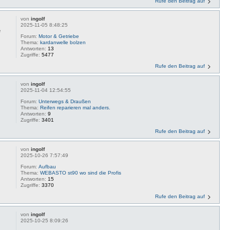
Rufe den Beitrag auf
von
ingolf
2025-11-05 8:48:25
e
Forum:
Motor & Getriebe
Thema:
kardanwelle bolzen
Antworten:
13
Zugriffe:
5477
Rufe den Beitrag auf
von
ingolf
2025-11-04 12:54:55
Forum:
Unterwegs & Draußen
Thema:
Reifen reparieren mal anders.
Antworten:
9
Zugriffe:
3401
Rufe den Beitrag auf
von
ingolf
2025-10-26 7:57:49
Forum:
Aufbau
Thema:
WEBASTO st90 wo sind die Profis
Antworten:
15
Zugriffe:
3370
Rufe den Beitrag auf
von
ingolf
2025-10-25 8:09:26