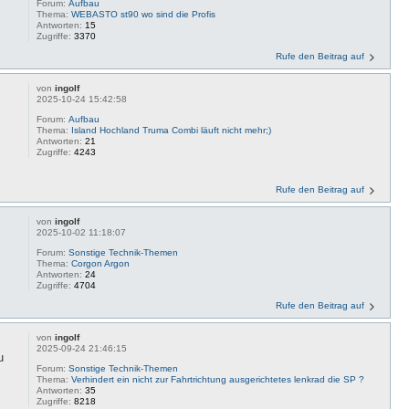
Forum:
Aufbau
Thema:
WEBASTO st90 wo sind die Profis
Antworten:
15
Zugriffe:
3370
Rufe den Beitrag auf
von
ingolf
2025-10-24 15:42:58
Forum:
Aufbau
Thema:
Island Hochland Truma Combi läuft nicht mehr;)
Antworten:
21
Zugriffe:
4243
Rufe den Beitrag auf
von
ingolf
2025-10-02 11:18:07
Forum:
Sonstige Technik-Themen
Thema:
Corgon Argon
Antworten:
24
Zugriffe:
4704
Rufe den Beitrag auf
von
ingolf
2025-09-24 21:46:15
u
Forum:
Sonstige Technik-Themen
Thema:
Verhindert ein nicht zur Fahrtrichtung ausgerichtetes lenkrad die SP ?
Antworten:
35
Zugriffe:
8218