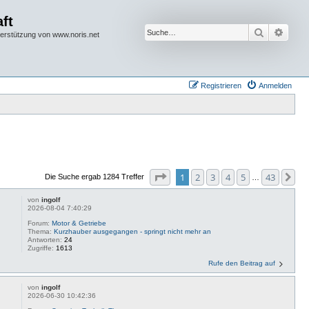
ft
Suche
Erwei
terstützung von www.noris.net
Registrieren
Anmelden
Seite
1
von
43
1
2
3
4
5
43
Nä
Die Suche ergab 1284 Treffer
…
von
ingolf
2026-08-04 7:40:29
Forum:
Motor & Getriebe
Thema:
Kurzhauber ausgegangen - springt nicht mehr an
Antworten:
24
Zugriffe:
1613
Rufe den Beitrag auf
von
ingolf
2026-06-30 10:42:36