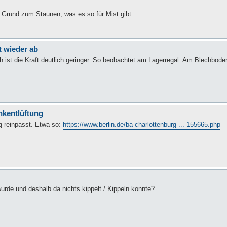
l Grund zum Staunen, was es so für Mist gibt.
t wieder ab
 ist die Kraft deutlich geringer. So beobachtet am Lagerregal. Am Blechbode
nkentlüftung
g reinpasst. Etwa so:
https://www.berlin.de/ba-charlottenburg ... 155665.php
urde und deshalb da nichts kippelt / Kippeln konnte?