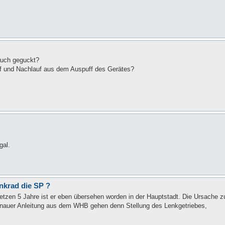
auch geguckt?
uf und Nachlauf aus dem Auspuff des Gerätes?
gal.
enkrad die SP ?
letzen 5 Jahre ist er eben übersehen worden in der Hauptstadt. Die Ursache z
t genauer Anleitung aus dem WHB gehen denn Stellung des Lenkgetriebes,