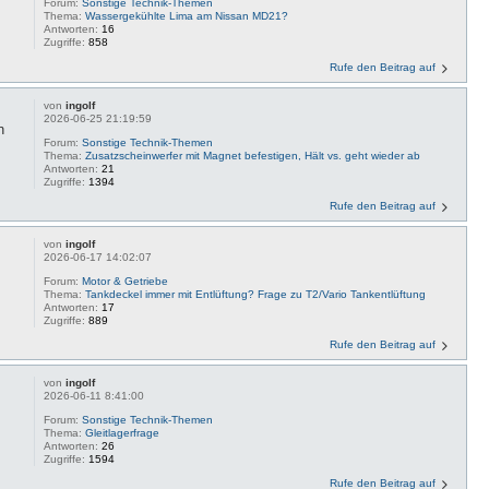
Forum:
Sonstige Technik-Themen
Thema:
Wassergekühlte Lima am Nissan MD21?
Antworten:
16
Zugriffe:
858
Rufe den Beitrag auf
von
ingolf
2026-06-25 21:19:59
n
Forum:
Sonstige Technik-Themen
Thema:
Zusatzscheinwerfer mit Magnet befestigen, Hält vs. geht wieder ab
Antworten:
21
Zugriffe:
1394
Rufe den Beitrag auf
von
ingolf
2026-06-17 14:02:07
Forum:
Motor & Getriebe
Thema:
Tankdeckel immer mit Entlüftung? Frage zu T2/Vario Tankentlüftung
Antworten:
17
Zugriffe:
889
Rufe den Beitrag auf
von
ingolf
2026-06-11 8:41:00
Forum:
Sonstige Technik-Themen
Thema:
Gleitlagerfrage
Antworten:
26
Zugriffe:
1594
Rufe den Beitrag auf