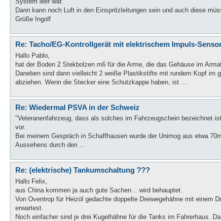
System leer war.
Dann kann noch Luft in den Einspritzleitungen sein und auch diese müss
Grüße Ingolf
Re: Tacho/EG-Kontrollgerät mit elektrischem Impuls-Senso
Hallo Pablo,
hat der Boden 2 Stekbolzen m6 für die Arme, die das Gehäuse im Armatu
Daneben sind dann vielleicht 2 weiße Plastikstifte mit rundem Kopf im 
abziehen. Wenn die Stecker eine Schutzkappe haben, ist ...
Re: Wiedermal PSVA in der Schweiz
"Veteranenfahrzeug, dass als solches im Fahrzeugschein bezeichnet is
vor.
Bei meinem Gespräch in Schaffhausen wurde der Unimog aus etwa 70m 
Aussehens durch den ...
Re: (elektrische) Tankumschaltung ???
Hallo Felix,
aus China kommen ja auch gute Sachen... wird behauptet.
Von Oventrop für Heizöl gedachte doppelte Dreiwegehähne mit einem Dru
erwartest.
Noch einfacher sind je drei Kugelhähne für die Tanks im Fahrerhaus. Da 