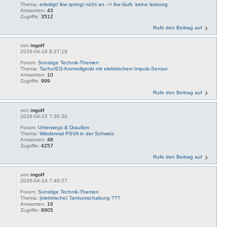
Thema:
erledigt! lkw springt nicht an --> lkw läuft, keine leistung
Antworten:
43
Zugriffe:
3512
Rufe den Beitrag auf
von
ingolf
2026-04-16 9:27:19
Forum:
Sonstige Technik-Themen
Thema:
Tacho/EG-Kontrollgerät mit elektrischem Impuls-Sensor
Antworten:
10
Zugriffe:
999
Rufe den Beitrag auf
von
ingolf
2026-04-15 7:36:30
Forum:
Unterwegs & Draußen
Thema:
Wiedermal PSVA in der Schweiz
Antworten:
48
Zugriffe:
4257
Rufe den Beitrag auf
von
ingolf
2026-04-14 7:49:27
Forum:
Sonstige Technik-Themen
Thema:
(elektrische) Tankumschaltung ???
Antworten:
16
Zugriffe:
8905