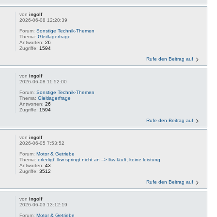
von
ingolf
2026-06-08 12:20:39
Forum:
Sonstige Technik-Themen
Thema:
Gleitlagerfrage
Antworten:
26
Zugriffe:
1594
Rufe den Beitrag auf
von
ingolf
2026-06-08 11:52:00
Forum:
Sonstige Technik-Themen
Thema:
Gleitlagerfrage
Antworten:
26
Zugriffe:
1594
Rufe den Beitrag auf
von
ingolf
2026-06-05 7:53:52
Forum:
Motor & Getriebe
Thema:
erledigt! lkw springt nicht an --> lkw läuft, keine leistung
Antworten:
43
Zugriffe:
3512
Rufe den Beitrag auf
von
ingolf
2026-06-03 13:12:19
Forum:
Motor & Getriebe