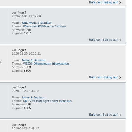
Rufe den Beitrag auf
von
ingolf
2026-04-01 12:37:09
Forum:
Unterwegs & Draußen
Thema:
Wiedermal PSVA in der Schweiz
Antworten:
48
Zugriffe:
4257
Rufe den Beitrag auf
von
ingolf
2026-02-25 16:29:21
Forum:
Motor & Getriebe
t
Thema:
VG500 Öltemperatur überwachen
Antworten:
29
Zugriffe:
8304
Rufe den Beitrag auf
von
ingolf
2026-02-23 8:33:33
Forum:
Motor & Getriebe
Thema:
SK 1735 Motor geht nicht mehr aus
Antworten:
18
Zugriffe:
1885
Rufe den Beitrag auf
von
ingolf
2026-01-26 8:39:43