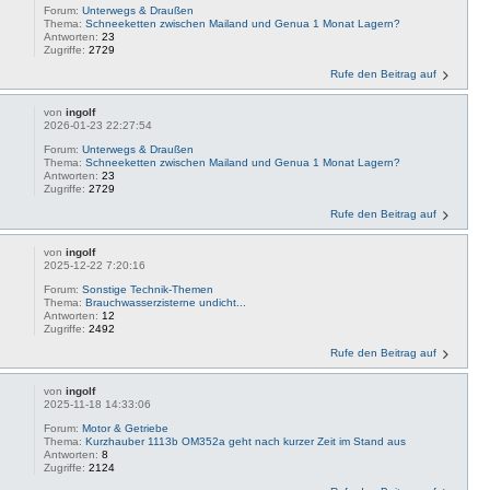
Forum:
Unterwegs & Draußen
Thema:
Schneeketten zwischen Mailand und Genua 1 Monat Lagern?
Antworten:
23
Zugriffe:
2729
Rufe den Beitrag auf
von
ingolf
2026-01-23 22:27:54
Forum:
Unterwegs & Draußen
Thema:
Schneeketten zwischen Mailand und Genua 1 Monat Lagern?
Antworten:
23
Zugriffe:
2729
Rufe den Beitrag auf
von
ingolf
2025-12-22 7:20:16
Forum:
Sonstige Technik-Themen
Thema:
Brauchwasserzisterne undicht...
Antworten:
12
Zugriffe:
2492
Rufe den Beitrag auf
von
ingolf
2025-11-18 14:33:06
Forum:
Motor & Getriebe
Thema:
Kurzhauber 1113b OM352a geht nach kurzer Zeit im Stand aus
Antworten:
8
Zugriffe:
2124