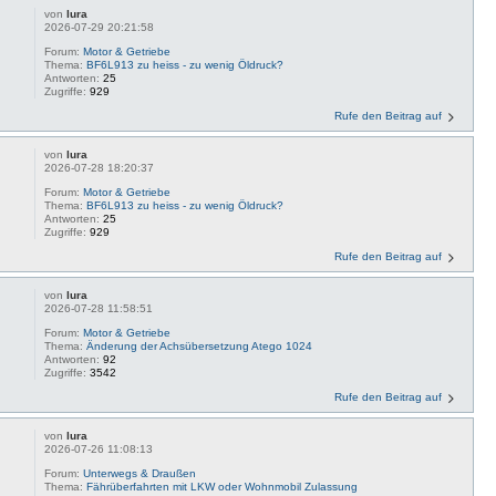
von
lura
2026-07-29 20:21:58
Forum:
Motor & Getriebe
Thema:
BF6L913 zu heiss - zu wenig Öldruck?
Antworten:
25
Zugriffe:
929
Rufe den Beitrag auf
von
lura
2026-07-28 18:20:37
Forum:
Motor & Getriebe
Thema:
BF6L913 zu heiss - zu wenig Öldruck?
Antworten:
25
Zugriffe:
929
Rufe den Beitrag auf
von
lura
2026-07-28 11:58:51
Forum:
Motor & Getriebe
Thema:
Änderung der Achsübersetzung Atego 1024
Antworten:
92
Zugriffe:
3542
Rufe den Beitrag auf
von
lura
2026-07-26 11:08:13
Forum:
Unterwegs & Draußen
Thema:
Fährüberfahrten mit LKW oder Wohnmobil Zulassung