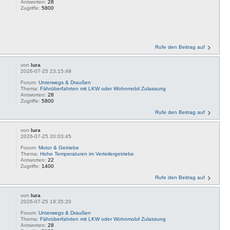
Antworten:
28
Zugriffe:
5800
Rufe den Beitrag auf
von
lura
2026-07-25 23:15:49
Forum:
Unterwegs & Draußen
Thema:
Fährüberfahrten mit LKW oder Wohnmobil Zulassung
Antworten:
28
Zugriffe:
5800
Rufe den Beitrag auf
von
lura
2026-07-25 20:03:45
Forum:
Motor & Getriebe
Thema:
Hohe Temperaturen im Verteilergetriebe
Antworten:
22
Zugriffe:
1400
Rufe den Beitrag auf
von
lura
2026-07-25 19:35:20
Forum:
Unterwegs & Draußen
Thema:
Fährüberfahrten mit LKW oder Wohnmobil Zulassung
Antworten:
28