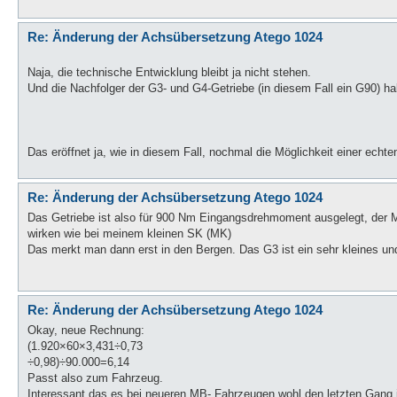
Re: Änderung der Achsübersetzung Atego 1024
Naja, die technische Entwicklung bleibt ja nicht stehen.
Und die Nachfolger der G3- und G4-Getriebe (in diesem Fall ein G90) h
Das eröffnet ja, wie in diesem Fall, nochmal die Möglichkeit einer echte
Re: Änderung der Achsübersetzung Atego 1024
Das Getriebe ist also für 900 Nm Eingangsdrehmoment ausgelegt, der 
wirken wie bei meinem kleinen SK (MK)
Das merkt man dann erst in den Bergen. Das G3 ist ein sehr kleines und 
Re: Änderung der Achsübersetzung Atego 1024
Okay, neue Rechnung:
(1.920×60×3,431÷0,73
÷0,98)÷90.000=6,14
Passt also zum Fahrzeug.
Interessant,das es bei neueren MB- Fahrzeugen wohl den letzten Gang i