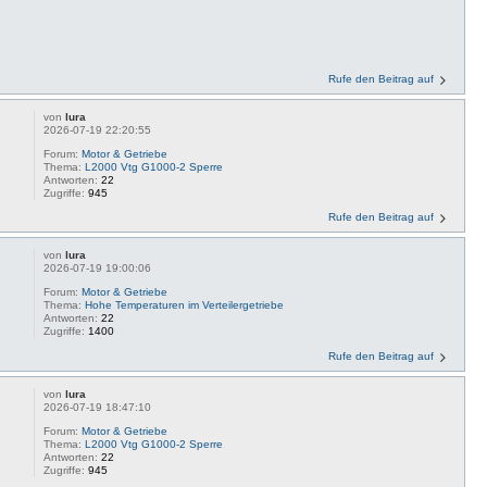
Rufe den Beitrag auf
von
lura
2026-07-19 22:20:55
Forum:
Motor & Getriebe
Thema:
L2000 Vtg G1000-2 Sperre
Antworten:
22
Zugriffe:
945
Rufe den Beitrag auf
von
lura
2026-07-19 19:00:06
Forum:
Motor & Getriebe
Thema:
Hohe Temperaturen im Verteilergetriebe
Antworten:
22
Zugriffe:
1400
Rufe den Beitrag auf
von
lura
2026-07-19 18:47:10
Forum:
Motor & Getriebe
Thema:
L2000 Vtg G1000-2 Sperre
Antworten:
22
Zugriffe:
945