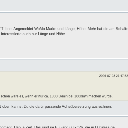
n TT Line. Angemeldet WoMo Marke und Länge, Höhe. Mehr hat die am Schalte
a interessierte auch nur Länge und Höhe.
2026-07-23 21:47:52
 schön wäre es, wenn er nur ca. 1800 U/min bei 100km/h machen würde.
#31 oben kannst Du die dafür passende Achsübersetzung ausrechnen.
ment. Hab ja Zeit. Das sind im 6. Gang 60 km/h, die in D zulässige