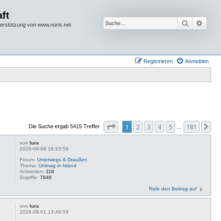
ft
Suche
Erwei
terstützung von www.noris.net
Registrieren
Anmelden
Seite
1
von
181
1
2
3
4
5
181
Nä
Die Suche ergab 5415 Treffer
…
von
lura
2026-08-06 18:23:59
Forum:
Unterwegs & Draußen
Thema:
Unimag in Island
Antworten:
118
Zugriffe:
7646
Rufe den Beitrag auf
von
lura
2026-08-01 13:49:59