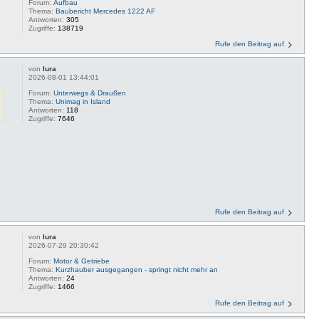
Forum:
Aufbau
Thema:
Baubericht Mercedes 1222 AF
Antworten:
305
Zugriffe:
138719
Rufe den Beitrag auf
von
lura
2026-08-01 13:44:01
Forum:
Unterwegs & Draußen
Thema:
Unimag in Island
Antworten:
118
Zugriffe:
7646
Rufe den Beitrag auf
von
lura
2026-07-29 20:30:42
Forum:
Motor & Getriebe
Thema:
Kurzhauber ausgegangen - springt nicht mehr an
Antworten:
24
Zugriffe:
1466
Rufe den Beitrag auf