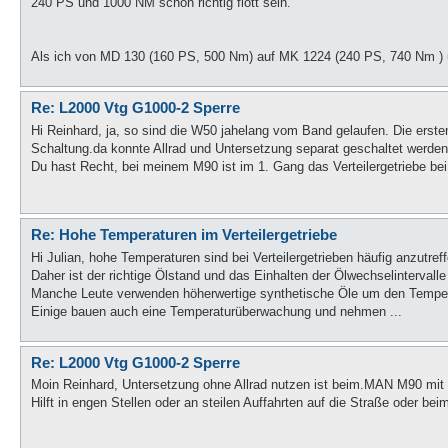
240 PS und 1000 NM schon richtig flott sein.
Als ich von MD 130 (160 PS, 500 Nm) auf MK 1224 (240 PS, 740 Nm ) u
Re: L2000 Vtg G1000-2 Sperre
Hi Reinhard, ja, so sind die W50 jahelang vom Band gelaufen. Die erste
Schaltung.da konnte Allrad und Untersetzung separat geschaltet werden
Du hast Recht, bei meinem M90 ist im 1. Gang das Verteilergetriebe bei V
Re: Hohe Temperaturen im Verteilergetriebe
Hi Julian, hohe Temperaturen sind bei Verteilergetrieben häufig anzutreff
Daher ist der richtige Ölstand und das Einhalten der Ölwechselintervalle
Manche Leute verwenden höherwertige synthetische Öle um den Tempe
Einige bauen auch eine Temperaturüberwachung und nehmen ...
Re: L2000 Vtg G1000-2 Sperre
Moin Reinhard, Untersetzung ohne Allrad nutzen ist beim.MAN M90 mi
Hilft in engen Stellen oder an steilen Auffahrten auf die Straße oder 