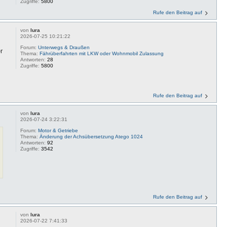
Zugriffe:
5800
Rufe den Beitrag auf
von
lura
2026-07-25 10:21:22
Forum:
Unterwegs & Draußen
r
Thema:
Fährüberfahrten mit LKW oder Wohnmobil Zulassung
Antworten:
28
Zugriffe:
5800
Rufe den Beitrag auf
von
lura
2026-07-24 3:22:31
Forum:
Motor & Getriebe
Thema:
Änderung der Achsübersetzung Atego 1024
Antworten:
92
Zugriffe:
3542
Rufe den Beitrag auf
von
lura
2026-07-22 7:41:33