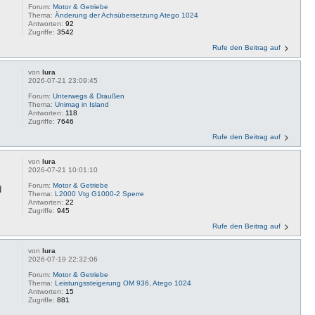
Forum:
Motor & Getriebe
Thema:
Änderung der Achsübersetzung Atego 1024
Antworten:
92
Zugriffe:
3542
Rufe den Beitrag auf
von
lura
2026-07-21 23:09:45
Forum:
Unterwegs & Draußen
Thema:
Unimag in Island
Antworten:
118
Zugriffe:
7646
Rufe den Beitrag auf
von
lura
2026-07-21 10:01:10
Forum:
Motor & Getriebe
d
Thema:
L2000 Vtg G1000-2 Sperre
Antworten:
22
Zugriffe:
945
Rufe den Beitrag auf
von
lura
2026-07-19 22:32:06
Forum:
Motor & Getriebe
Thema:
Leistungssteigerung OM 936, Atego 1024
Antworten:
15
Zugriffe:
881