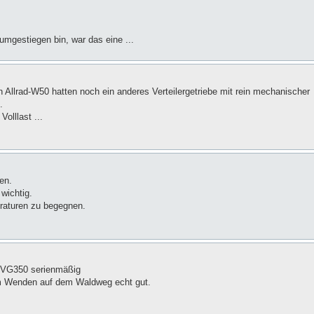
mgestiegen bin, war das eine ...
n Allrad-W50 hatten noch ein anderes Verteilergetriebe mit rein mechanischer
.
olllast ...
en.
 wichtig.
raturen zu begegnen.
t VG350 serienmäßig
beim Wenden auf dem Waldweg echt gut.