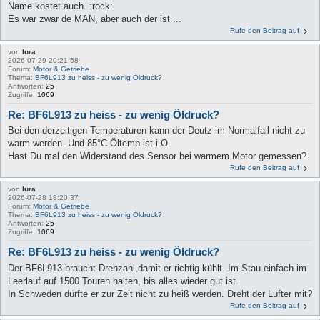
Name kostet auch. :rock:
Es war zwar de MAN, aber auch der ist ...
Rufe den Beitrag auf
von
lura
2026-07-29 20:21:58
Forum:
Motor & Getriebe
Thema:
BF6L913 zu heiss - zu wenig Öldruck?
Antworten:
25
Zugriffe:
1069
Re: BF6L913 zu heiss - zu wenig Öldruck?
Bei den derzeitigen Temperaturen kann der Deutz im Normalfall nicht zu
warm werden. Und 85°C Öltemp ist i.O.
Hast Du mal den Widerstand des Sensor bei warmem Motor gemessen?
Rufe den Beitrag auf
von
lura
2026-07-28 18:20:37
Forum:
Motor & Getriebe
Thema:
BF6L913 zu heiss - zu wenig Öldruck?
Antworten:
25
Zugriffe:
1069
Re: BF6L913 zu heiss - zu wenig Öldruck?
Der BF6L913 braucht Drehzahl,damit er richtig kühlt. Im Stau einfach im
Leerlauf auf 1500 Touren halten, bis alles wieder gut ist.
In Schweden dürfte er zur Zeit nicht zu heiß werden. Dreht der Lüfter mit?
Rufe den Beitrag auf