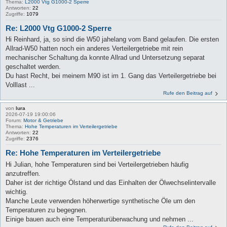
Thema:
L2000 Vtg G1000-2 Sperre
Antworten:
22
Zugriffe:
1079
Re: L2000 Vtg G1000-2 Sperre
Hi Reinhard, ja, so sind die W50 jahelang vom Band gelaufen. Die ersten
Allrad-W50 hatten noch ein anderes Verteilergetriebe mit rein
mechanischer Schaltung.da konnte Allrad und Untersetzung separat
geschaltet werden.
Du hast Recht, bei meinem M90 ist im 1. Gang das Verteilergetriebe bei
Volllast ...
Rufe den Beitrag auf
von
lura
2026-07-19 19:00:06
Forum:
Motor & Getriebe
Thema:
Hohe Temperaturen im Verteilergetriebe
Antworten:
22
Zugriffe:
2376
Re: Hohe Temperaturen im Verteilergetriebe
Hi Julian, hohe Temperaturen sind bei Verteilergetrieben häufig
anzutreffen.
Daher ist der richtige Ölstand und das Einhalten der Ölwechselintervalle
wichtig.
Manche Leute verwenden höherwertige synthetische Öle um den
Temperaturen zu begegnen.
Einige bauen auch eine Temperaturüberwachung und nehmen ...