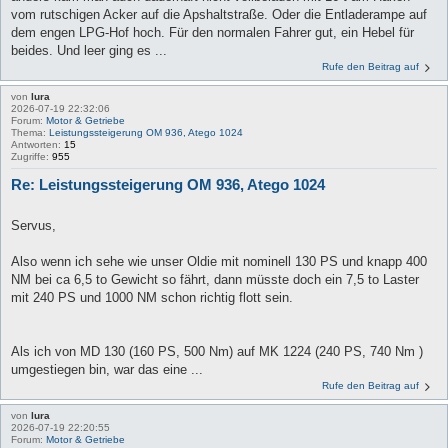
vom rutschigen Acker auf die Apshaltstraße. Oder die Entladerampe auf
dem engen LPG-Hof hoch. Für den normalen Fahrer gut, ein Hebel für
beides. Und leer ging es ...
Rufe den Beitrag auf
von
lura
2026-07-19 22:32:06
Forum:
Motor & Getriebe
Thema:
Leistungssteigerung OM 936, Atego 1024
Antworten:
15
Zugriffe:
955
Re: Leistungssteigerung OM 936, Atego 1024
Servus,
Also wenn ich sehe wie unser Oldie mit nominell 130 PS und knapp 400
NM bei ca 6,5 to Gewicht so fährt, dann müsste doch ein 7,5 to Laster
mit 240 PS und 1000 NM schon richtig flott sein.
Als ich von MD 130 (160 PS, 500 Nm) auf MK 1224 (240 PS, 740 Nm )
umgestiegen bin, war das eine ...
Rufe den Beitrag auf
von
lura
2026-07-19 22:20:55
Forum:
Motor & Getriebe