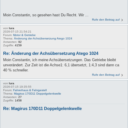
Moin Constantin, so gesehen hast Du Recht. Wir ...
Rufe den Beitrag auf
von
lura
2026-07-15 21:54:21
Forum:
Motor & Getriebe
Thema:
Änderung der Achsübersetzung Atego 1024
Antworten:
92
Zugriffe:
4159
Re: Änderung der Achsübersetzung Atego 1024
Moin Constantin, ich meine Achsübersetzungen. Das Getriebe bleibt
unverändert. Zur Zeit ist die Achse1: 6,1 übersetzt, 1:4,3 sind dann ca
40 % schneller.
Rufe den Beitrag auf
von
lura
2026-07-15 19:35:55
Forum:
Fahrerhaus & Fahrgestell
Thema:
Magirus 170D11 Doppelgelenkwelle
Antworten:
27
Zugriffe:
1458
Re: Magirus 170D11 Doppelgelenkwelle