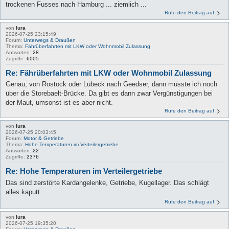
trockenen Fusses nach Hamburg ... ziemlich ...
Rufe den Beitrag auf
von
lura
2026-07-25 23:15:49
Forum:
Unterwegs & Draußen
Thema:
Fährüberfahrten mit LKW oder Wohnmobil Zulassung
Antworten:
28
Zugriffe:
6005
Re: Fährüberfahrten mit LKW oder Wohnmobil Zulassung
Genau, von Rostock oder Lübeck nach Geedser, dann müsste ich noch
über die Storebaelt-Brücke. Da gibt es dann zwar Vergünstigungen bei
der Maut, umsonst ist es aber nicht.
Rufe den Beitrag auf
von
lura
2026-07-25 20:03:45
Forum:
Motor & Getriebe
Thema:
Hohe Temperaturen im Verteilergetriebe
Antworten:
22
Zugriffe:
2376
Re: Hohe Temperaturen im Verteilergetriebe
Das sind zerstörte Kardangelenke, Getriebe, Kugellager. Das schlägt
alles kaputt.
Rufe den Beitrag auf
von
lura
2026-07-25 19:35:20