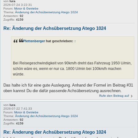
von
lura
2026-07-24 3:22:31
Forum:
Motor & Getriebe
Thema:
Änderung der Achsübersetzung Atego 1024
Antworten:
92
Zugriffe:
4159
Re: Änderung der Achsübersetzung Atego 1024
Plettenberger
hat geschrieben:
↑
Bei Reisegeschwindigkeit von 90km/h dreht das Fahrzeug 1950 U/min,
schön wäre es, wenn er nur ca. 1800 U/min bei 100km/h machen
würde.
Das halte ich für eine gute Auslegung. Anhand der Formel im Beitrag #31
oben kannst Du die dafür passende Achsübersetzung ausrechnen.
Rufe den Beitrag auf
von
lura
2026-07-22 7:41:33
Forum:
Motor & Getriebe
Thema:
Änderung der Achsübersetzung Atego 1024
Antworten:
92
Zugriffe:
4159
Re: Änderung der Achsübersetzung Atego 1024