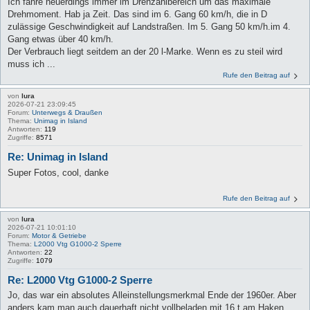
Ich fahre neuerdings immer im Drehzahlbereich um das maximale
Drehmoment. Hab ja Zeit. Das sind im 6. Gang 60 km/h, die in D
zulässige Geschwindigkeit auf Landstraßen. Im 5. Gang 50 km/h.im 4.
Gang etwas über 40 km/h.
Der Verbrauch liegt seitdem an der 20 l-Marke. Wenn es zu steil wird
muss ich ...
Rufe den Beitrag auf
von
lura
2026-07-21 23:09:45
Forum:
Unterwegs & Draußen
Thema:
Unimag in Island
Antworten:
119
Zugriffe:
8571
Re: Unimag in Island
Super Fotos, cool, danke
Rufe den Beitrag auf
von
lura
2026-07-21 10:01:10
Forum:
Motor & Getriebe
Thema:
L2000 Vtg G1000-2 Sperre
Antworten:
22
Zugriffe:
1079
Re: L2000 Vtg G1000-2 Sperre
Jo, das war ein absolutes Alleinstellungsmerkmal Ende der 1960er. Aber
anders kam man auch dauerhaft nicht vollbeladen mit 16 t am Haken