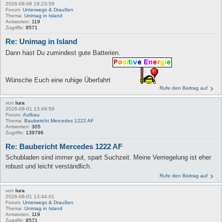
2026-08-06 18:23:59
Forum:
Unterwegs & Draußen
Thema:
Unimag in Island
Antworten:
119
Zugriffe:
8571
Re: Unimag in Island
Dann hast Du zumindest gute Batterien.
Wünsche Euch eine ruhige Überfahrt
Rufe den Beitrag auf
von
lura
2026-08-01 13:49:59
Forum:
Aufbau
Thema:
Baubericht Mercedes 1222 AF
Antworten:
305
Zugriffe:
139796
Re: Baubericht Mercedes 1222 AF
Schubladen sind immer gut, spart Suchzeit. Meine Verriegelung ist eher
robust und leicht verständlich.
Rufe den Beitrag auf
von
lura
2026-08-01 13:44:01
Forum:
Unterwegs & Draußen
Thema:
Unimag in Island
Antworten:
119
Zugriffe:
8571