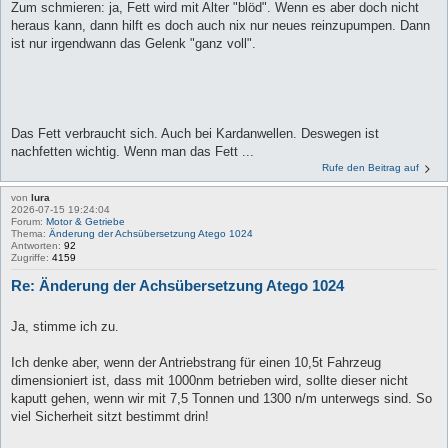
Zum schmieren: ja, Fett wird mit Alter "blöd". Wenn es aber doch nicht
heraus kann, dann hilft es doch auch nix nur neues reinzupumpen. Dann
ist nur irgendwann das Gelenk "ganz voll".
Das Fett verbraucht sich. Auch bei Kardanwellen. Deswegen ist
nachfetten wichtig. Wenn man das Fett ...
Rufe den Beitrag auf
von
lura
2026-07-15 19:24:04
Forum:
Motor & Getriebe
Thema:
Änderung der Achsübersetzung Atego 1024
Antworten:
92
Zugriffe:
4159
Re: Änderung der Achsübersetzung Atego 1024
Ja, stimme ich zu.
Ich denke aber, wenn der Antriebstrang für einen 10,5t Fahrzeug
dimensioniert ist, dass mit 1000nm betrieben wird, sollte dieser nicht
kaputt gehen, wenn wir mit 7,5 Tonnen und 1300 n/m unterwegs sind. So
viel Sicherheit sitzt bestimmt drin!