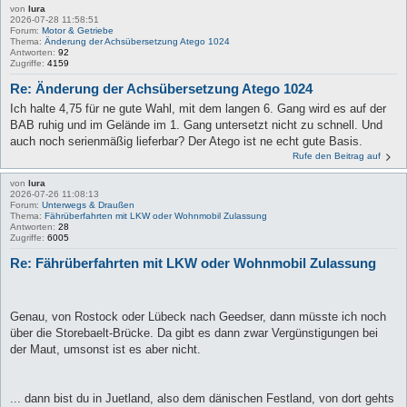
von
lura
2026-07-28 11:58:51
Forum:
Motor & Getriebe
Thema:
Änderung der Achsübersetzung Atego 1024
Antworten:
92
Zugriffe:
4159
Re: Änderung der Achsübersetzung Atego 1024
Ich halte 4,75 für ne gute Wahl, mit dem langen 6. Gang wird es auf der
BAB ruhig und im Gelände im 1. Gang untersetzt nicht zu schnell. Und
auch noch serienmäßig lieferbar? Der Atego ist ne echt gute Basis.
Rufe den Beitrag auf
von
lura
2026-07-26 11:08:13
Forum:
Unterwegs & Draußen
Thema:
Fährüberfahrten mit LKW oder Wohnmobil Zulassung
Antworten:
28
Zugriffe:
6005
Re: Fährüberfahrten mit LKW oder Wohnmobil Zulassung
Genau, von Rostock oder Lübeck nach Geedser, dann müsste ich noch
über die Storebaelt-Brücke. Da gibt es dann zwar Vergünstigungen bei
der Maut, umsonst ist es aber nicht.
... dann bist du in Juetland, also dem dänischen Festland, von dort gehts