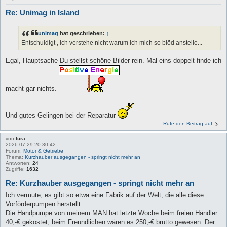
Re: Unimag in Island
unimag
hat geschrieben:
↑
Entschuldigt , ich verstehe nicht warum ich mich so blöd anstelle...
Egal, Hauptsache Du stellst schöne Bilder rein. Mal eins doppelt finde ich
macht gar nichts.
Und gutes Gelingen bei der Reparatur
Rufe den Beitrag auf
von
lura
2026-07-29 20:30:42
Forum:
Motor & Getriebe
Thema:
Kurzhauber ausgegangen - springt nicht mehr an
Antworten:
24
Zugriffe:
1632
Re: Kurzhauber ausgegangen - springt nicht mehr an
Ich vermute, es gibt so etwa eine Fabrik auf der Welt, die alle diese
Vorförderpumpen herstellt.
Die Handpumpe von meinem MAN hat letzte Woche beim freien Händler
40,-€ gekostet, beim Freundlichen wären es 250,-€ brutto gewesen. Der