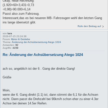
Okay, neue Rechnung:
(1.920×60×3,431÷0,73
÷0,98)÷90.000=6,14
Passt also zum Fahrzeug.
Interessant,das es bei neueren MB- Fahrzeugen wohl den letzten Gang
ins lange übersetzt gibt.
Rufe den Beitrag auf
von
lura
2026-07-15 23:24:38
Forum:
Motor & Getriebe
Thema:
Änderung der Achsübersetzung Atego 1024
Antworten:
92
Zugriffe:
4159
Re: Änderung der Achsübersetzung Atego 1024
ach so, angeblich ist der 6 . Gang der direkte Gang!
Grüße
Moin,
wenn der 6. Gang direkt (1:1) ist, dann stimmt die 6,1 für die Achsen
nicht. Dann passt die Drehzahl bei 90km/h schon eher zu einer 4.3er
Achse bei deinen 14.5er Reifen.