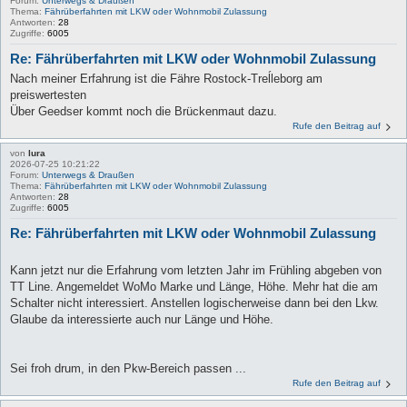
Forum:
Unterwegs & Draußen
Thema:
Fährüberfahrten mit LKW oder Wohnmobil Zulassung
Antworten:
28
Zugriffe:
6005
Re: Fährüberfahrten mit LKW oder Wohnmobil Zulassung
Nach meiner Erfahrung ist die Fähre Rostock-Treĺleborg am
preiswertesten
Über Geedser kommt noch die Brückenmaut dazu.
Rufe den Beitrag auf
von
lura
2026-07-25 10:21:22
Forum:
Unterwegs & Draußen
Thema:
Fährüberfahrten mit LKW oder Wohnmobil Zulassung
Antworten:
28
Zugriffe:
6005
Re: Fährüberfahrten mit LKW oder Wohnmobil Zulassung
Kann jetzt nur die Erfahrung vom letzten Jahr im Frühling abgeben von
TT Line. Angemeldet WoMo Marke und Länge, Höhe. Mehr hat die am
Schalter nicht interessiert. Anstellen logischerweise dann bei den Lkw.
Glaube da interessierte auch nur Länge und Höhe.
Sei froh drum, in den Pkw-Bereich passen ...
Rufe den Beitrag auf