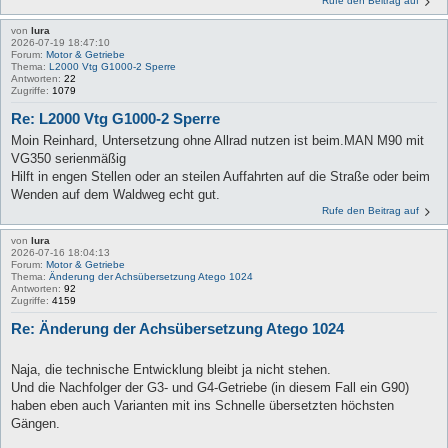
Rufe den Beitrag auf
von
lura
2026-07-19 18:47:10
Forum:
Motor & Getriebe
Thema:
L2000 Vtg G1000-2 Sperre
Antworten:
22
Zugriffe:
1079
Re: L2000 Vtg G1000-2 Sperre
Moin Reinhard, Untersetzung ohne Allrad nutzen ist beim.MAN M90 mit
VG350 serienmäßig
Hilft in engen Stellen oder an steilen Auffahrten auf die Straße oder beim
Wenden auf dem Waldweg echt gut.
Rufe den Beitrag auf
von
lura
2026-07-16 18:04:13
Forum:
Motor & Getriebe
Thema:
Änderung der Achsübersetzung Atego 1024
Antworten:
92
Zugriffe:
4159
Re: Änderung der Achsübersetzung Atego 1024
Naja, die technische Entwicklung bleibt ja nicht stehen.
Und die Nachfolger der G3- und G4-Getriebe (in diesem Fall ein G90)
haben eben auch Varianten mit ins Schnelle übersetzten höchsten
Gängen.