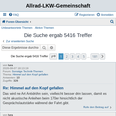
Allrad-LKW-Gemeinschaft
FAQ
Registrieren
Anmelden
S
Foren-Übersicht
Unbeantwortete Themen
Aktive Themen
u
Die Suche ergab 5416 Treffer
c
h
Zur erweiterten Suche
e
Suche
Erweiterte Suche
Seite
1
von
181
1
2
3
4
5
181
Nächs
Die Suche ergab 5416 Treffer
…
von
lura
2026-08-07 18:13:19
Forum:
Sonstige Technik-Themen
Thema:
Himmel auf den Kopf gefallen
Antworten:
10
Zugriffe:
326
Re: Himmel auf den Kopf gefallen
Das wird ne Art Antidröhn sein, vielleicht besser drin lassen, damit es
nicht akustische Anleihen beim 170er hinsichtlich der
Gesprächslautstärke während der Fahrt.gibt.
Rufe den Beitrag auf
von
lura