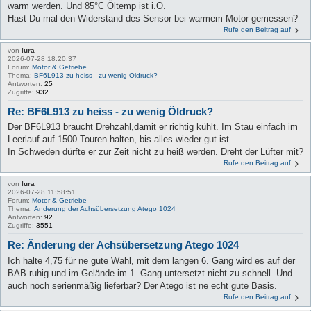
warm werden. Und 85°C Öltemp ist i.O.
Hast Du mal den Widerstand des Sensor bei warmem Motor gemessen?
Rufe den Beitrag auf
von
lura
2026-07-28 18:20:37
Forum:
Motor & Getriebe
Thema:
BF6L913 zu heiss - zu wenig Öldruck?
Antworten:
25
Zugriffe:
932
Re: BF6L913 zu heiss - zu wenig Öldruck?
Der BF6L913 braucht Drehzahl,damit er richtig kühlt. Im Stau einfach im
Leerlauf auf 1500 Touren halten, bis alles wieder gut ist.
In Schweden dürfte er zur Zeit nicht zu heiß werden. Dreht der Lüfter mit?
Rufe den Beitrag auf
von
lura
2026-07-28 11:58:51
Forum:
Motor & Getriebe
Thema:
Änderung der Achsübersetzung Atego 1024
Antworten:
92
Zugriffe:
3551
Re: Änderung der Achsübersetzung Atego 1024
Ich halte 4,75 für ne gute Wahl, mit dem langen 6. Gang wird es auf der
BAB ruhig und im Gelände im 1. Gang untersetzt nicht zu schnell. Und
auch noch serienmäßig lieferbar? Der Atego ist ne echt gute Basis.
Rufe den Beitrag auf