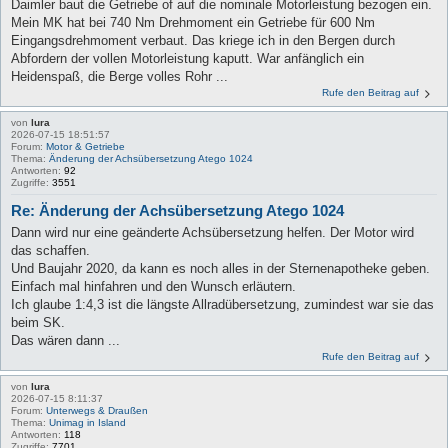
Daimler baut die Getriebe of auf die nominale Motorleistung bezogen ein.
Mein MK hat bei 740 Nm Drehmoment ein Getriebe für 600 Nm
Eingangsdrehmoment verbaut. Das kriege ich in den Bergen durch
Abfordern der vollen Motorleistung kaputt. War anfänglich ein
Heidenspaß, die Berge volles Rohr ...
Rufe den Beitrag auf
von
lura
2026-07-15 18:51:57
Forum:
Motor & Getriebe
Thema:
Änderung der Achsübersetzung Atego 1024
Antworten:
92
Zugriffe:
3551
Re: Änderung der Achsübersetzung Atego 1024
Dann wird nur eine geänderte Achsübersetzung helfen. Der Motor wird
das schaffen.
Und Baujahr 2020, da kann es noch alles in der Sternenapotheke geben.
Einfach mal hinfahren und den Wunsch erläutern.
Ich glaube 1:4,3 ist die längste Allradübersetzung, zumindest war sie das
beim SK.
Das wären dann ...
Rufe den Beitrag auf
von
lura
2026-07-15 8:11:37
Forum:
Unterwegs & Draußen
Thema:
Unimag in Island
Antworten:
118
Zugriffe:
7701