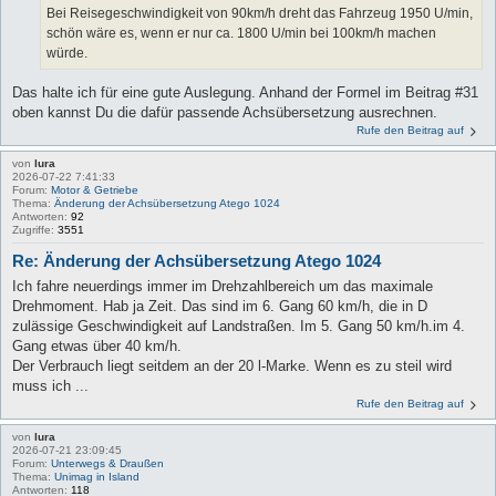
Bei Reisegeschwindigkeit von 90km/h dreht das Fahrzeug 1950 U/min,
schön wäre es, wenn er nur ca. 1800 U/min bei 100km/h machen
würde.
Das halte ich für eine gute Auslegung. Anhand der Formel im Beitrag #31
oben kannst Du die dafür passende Achsübersetzung ausrechnen.
Rufe den Beitrag auf
von
lura
2026-07-22 7:41:33
Forum:
Motor & Getriebe
Thema:
Änderung der Achsübersetzung Atego 1024
Antworten:
92
Zugriffe:
3551
Re: Änderung der Achsübersetzung Atego 1024
Ich fahre neuerdings immer im Drehzahlbereich um das maximale
Drehmoment. Hab ja Zeit. Das sind im 6. Gang 60 km/h, die in D
zulässige Geschwindigkeit auf Landstraßen. Im 5. Gang 50 km/h.im 4.
Gang etwas über 40 km/h.
Der Verbrauch liegt seitdem an der 20 l-Marke. Wenn es zu steil wird
muss ich ...
Rufe den Beitrag auf
von
lura
2026-07-21 23:09:45
Forum:
Unterwegs & Draußen
Thema:
Unimag in Island
Antworten:
118