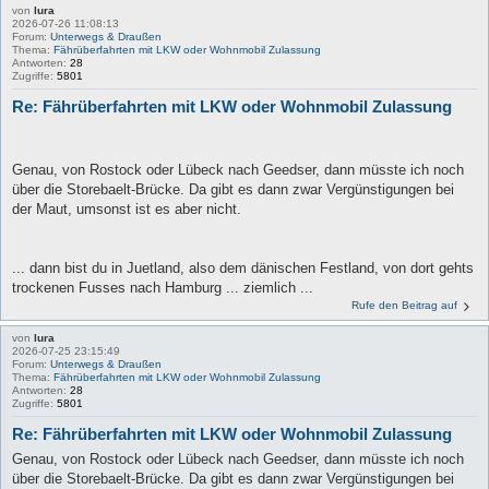
von
lura
2026-07-26 11:08:13
Forum:
Unterwegs & Draußen
Thema:
Fährüberfahrten mit LKW oder Wohnmobil Zulassung
Antworten:
28
Zugriffe:
5801
Re: Fährüberfahrten mit LKW oder Wohnmobil Zulassung
Genau, von Rostock oder Lübeck nach Geedser, dann müsste ich noch
über die Storebaelt-Brücke. Da gibt es dann zwar Vergünstigungen bei
der Maut, umsonst ist es aber nicht.
... dann bist du in Juetland, also dem dänischen Festland, von dort gehts
trockenen Fusses nach Hamburg ... ziemlich ...
Rufe den Beitrag auf
von
lura
2026-07-25 23:15:49
Forum:
Unterwegs & Draußen
Thema:
Fährüberfahrten mit LKW oder Wohnmobil Zulassung
Antworten:
28
Zugriffe:
5801
Re: Fährüberfahrten mit LKW oder Wohnmobil Zulassung
Genau, von Rostock oder Lübeck nach Geedser, dann müsste ich noch
über die Storebaelt-Brücke. Da gibt es dann zwar Vergünstigungen bei