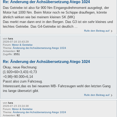
Re: Änderung der Achsübersetzung Atego 1024
Das Getriebe ist also für 900 Nm Eingangsdrehmoment ausgelegt, der
Motor hat 1000 Nm. Beim Motor noch ne Schippe drauflegen, könnte
ähnlich wirken wie bei meinem kleinen SK (MK)
Das merkt man dann erst in den Bergen. Das G3 ist ein sehr kleines und
leichtes Getriebe. Das G4-Getriebe ist deutlich ...
Rufe den Beitrag auf
von
lura
2026-07-16 10:43:29
Forum:
Motor & Getriebe
Thema:
Änderung der Achsübersetzung Atego 1024
Antworten:
92
Zugriffe:
3551
Re: Änderung der Achsübersetzung Atego 1024
Okay, neue Rechnung:
(1.920×60×3,431÷0,73
÷0,98)÷90.000=6,14
Passt also zum Fahrzeug.
Interessant,das es bei neueren MB- Fahrzeugen wohl den letzten Gang
ins lange übersetzt gibt.
Rufe den Beitrag auf
von
lura
2026-07-15 23:24:38
Forum:
Motor & Getriebe
Thema:
Änderung der Achsübersetzung Atego 1024
Antworten:
92