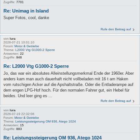
Zugriffe:
7701
Re: Unimag in Island
Super Fotos, cool, danke
Rufe den Beitrag auf
von
lura
2026-07-21 10:01:10
Forum:
Motor & Getriebe
Thema:
L2000 Vtg G1000-2 Sperre
Antworten:
22
Zugriffe:
948
Re: L2000 Vtg G1000-2 Sperre
Jo, das war ein absolutes Alleinstellungsmerkmal Ende der 1960er. Aber
anders kam man auch dauerhaft nicht vollbeladen mit 16 t am Haken
vom rutschigen Acker auf die Apshaltstraße. Oder die Entladerampe auf
dem engen LPG-Hof hoch. Für den normalen Fahrer gut, ein Hebel für
beides. Und leer ging es ...
Rufe den Beitrag auf
von
lura
2026-07-19 22:32:06
Forum:
Motor & Getriebe
Thema:
Leistungssteigerung OM 936, Atego 1024
Antworten:
15
Zugriffe:
883
Re: Leistungssteigerung OM 936, Atego 1024