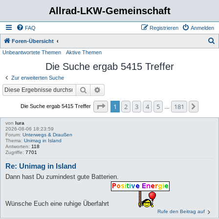
Allrad-LKW-Gemeinschaft
FAQ
Registrieren
Anmelden
S
Foren-Übersicht
Unbeantwortete Themen
Aktive Themen
u
Die Suche ergab 5415 Treffer
c
h
Zur erweiterten Suche
e
Suche
Erweiterte Suche
Seite
1
von
181
1
2
3
4
5
181
Nächs
Die Suche ergab 5415 Treffer
…
von
lura
2026-08-06 18:23:59
Forum:
Unterwegs & Draußen
Thema:
Unimag in Island
Antworten:
118
Zugriffe:
7701
Re: Unimag in Island
Dann hast Du zumindest gute Batterien.
Wünsche Euch eine ruhige Überfahrt
Rufe den Beitrag auf