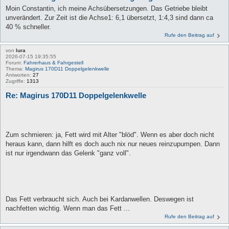
Moin Constantin, ich meine Achsübersetzungen. Das Getriebe bleibt
unverändert. Zur Zeit ist die Achse1: 6,1 übersetzt, 1:4,3 sind dann ca
40 % schneller.
Rufe den Beitrag auf
von
lura
2026-07-15 19:35:55
Forum:
Fahrerhaus & Fahrgestell
Thema:
Magirus 170D11 Doppelgelenkwelle
Antworten:
27
Zugriffe:
1313
Re: Magirus 170D11 Doppelgelenkwelle
Zum schmieren: ja, Fett wird mit Alter "blöd". Wenn es aber doch nicht
heraus kann, dann hilft es doch auch nix nur neues reinzupumpen. Dann
ist nur irgendwann das Gelenk "ganz voll".
Das Fett verbraucht sich. Auch bei Kardanwellen. Deswegen ist
nachfetten wichtig. Wenn man das Fett ...
Rufe den Beitrag auf