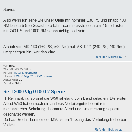
Servus,
Also wenn ich sehe wie unser Oldie mit nominell 130 PS und knapp 400
NM bei ca 6,5 to Gewicht so fährt, dann müsste doch ein 7,5 to Laster
mit 240 PS und 1000 NM schon richtig flott sein.
Als ich von MD 130 (160 PS, 500 Nm) auf MK 1224 (240 PS, 740 Nm )
umgestiegen bin, war das eine ...
Rufe den Beitrag auf
von
lura
2026-07-19 22:20:55
Forum:
Motor & Getriebe
Thema:
L2000 Vtg G1000-2 Sperre
Antworten:
22
Zugriffe:
948
Re: L2000 Vtg G1000-2 Sperre
Hi Reinhard, ja, so sind die W50 jahelang vom Band gelaufen. Die ersten
Allrad-W50 hatten noch ein anderes Verteilergetriebe mit rein
mechanischer Schaltung.da konnte Allrad und Untersetzung separat
geschaltet werden.
Du hast Recht, bei meinem M90 ist im 1. Gang das Verteilergetriebe bei
Volllast ...
Rufe den Beitrag auf