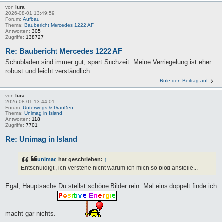
von
lura
2026-08-01 13:49:59
Forum:
Aufbau
Thema:
Baubericht Mercedes 1222 AF
Antworten:
305
Zugriffe:
138727
Re: Baubericht Mercedes 1222 AF
Schubladen sind immer gut, spart Suchzeit. Meine Verriegelung ist eher
robust und leicht verständlich.
Rufe den Beitrag auf
von
lura
2026-08-01 13:44:01
Forum:
Unterwegs & Draußen
Thema:
Unimag in Island
Antworten:
118
Zugriffe:
7701
Re: Unimag in Island
unimag
hat geschrieben:
↑
Entschuldigt , ich verstehe nicht warum ich mich so blöd anstelle...
Egal, Hauptsache Du stellst schöne Bilder rein. Mal eins doppelt finde ich
macht gar nichts.