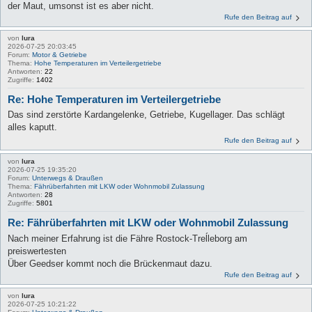
der Maut, umsonst ist es aber nicht.
Rufe den Beitrag auf
von
lura
2026-07-25 20:03:45
Forum:
Motor & Getriebe
Thema:
Hohe Temperaturen im Verteilergetriebe
Antworten:
22
Zugriffe:
1402
Re: Hohe Temperaturen im Verteilergetriebe
Das sind zerstörte Kardangelenke, Getriebe, Kugellager. Das schlägt
alles kaputt.
Rufe den Beitrag auf
von
lura
2026-07-25 19:35:20
Forum:
Unterwegs & Draußen
Thema:
Fährüberfahrten mit LKW oder Wohnmobil Zulassung
Antworten:
28
Zugriffe:
5801
Re: Fährüberfahrten mit LKW oder Wohnmobil Zulassung
Nach meiner Erfahrung ist die Fähre Rostock-Treĺleborg am
preiswertesten
Über Geedser kommt noch die Brückenmaut dazu.
Rufe den Beitrag auf
von
lura
2026-07-25 10:21:22