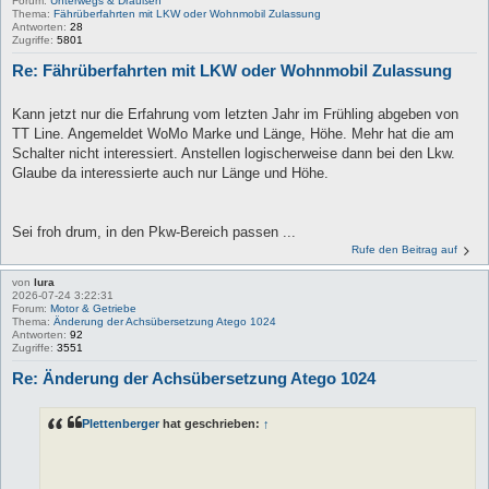
Forum:
Unterwegs & Draußen
Thema:
Fährüberfahrten mit LKW oder Wohnmobil Zulassung
Antworten:
28
Zugriffe:
5801
Re: Fährüberfahrten mit LKW oder Wohnmobil Zulassung
Kann jetzt nur die Erfahrung vom letzten Jahr im Frühling abgeben von
TT Line. Angemeldet WoMo Marke und Länge, Höhe. Mehr hat die am
Schalter nicht interessiert. Anstellen logischerweise dann bei den Lkw.
Glaube da interessierte auch nur Länge und Höhe.
Sei froh drum, in den Pkw-Bereich passen ...
Rufe den Beitrag auf
von
lura
2026-07-24 3:22:31
Forum:
Motor & Getriebe
Thema:
Änderung der Achsübersetzung Atego 1024
Antworten:
92
Zugriffe:
3551
Re: Änderung der Achsübersetzung Atego 1024
Plettenberger
hat geschrieben:
↑