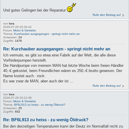
Und gutes Gelingen bei der Reparatur
Rufe den Beitrag auf
von
lura
2026-07-29 20:30:42
Forum:
Motor & Getriebe
Thema:
Kurzhauber ausgegangen - springt nicht mehr an
Antworten:
24
Zugriffe:
1476
Re: Kurzhauber ausgegangen - springt nicht mehr an
Ich vermute, es gibt so etwa eine Fabrik auf der Welt, die alle diese
Vorförderpumpen herstellt.
Die Handpumpe von meinem MAN hat letzte Woche beim freien Händler
40,-€ gekostet, beim Freundlichen wären es 250,-€ brutto gewesen. Der
Name kostet auch. :rock:
Es war zwar de MAN, aber auch der ist ...
Rufe den Beitrag auf
von
lura
2026-07-29 20:21:58
Forum:
Motor & Getriebe
Thema:
BF6L913 zu heiss - zu wenig Öldruck?
Antworten:
25
Zugriffe:
932
Re: BF6L913 zu heiss - zu wenig Öldruck?
Bei den derzeitigen Temperaturen kann der Deutz im Normalfall nicht zu