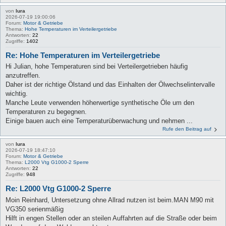
von
lura
2026-07-19 19:00:06
Forum:
Motor & Getriebe
Thema:
Hohe Temperaturen im Verteilergetriebe
Antworten:
22
Zugriffe:
1402
Re: Hohe Temperaturen im Verteilergetriebe
Hi Julian, hohe Temperaturen sind bei Verteilergetrieben häufig
anzutreffen.
Daher ist der richtige Ölstand und das Einhalten der Ölwechselintervalle
wichtig.
Manche Leute verwenden höherwertige synthetische Öle um den
Temperaturen zu begegnen.
Einige bauen auch eine Temperaturüberwachung und nehmen ...
Rufe den Beitrag auf
von
lura
2026-07-19 18:47:10
Forum:
Motor & Getriebe
Thema:
L2000 Vtg G1000-2 Sperre
Antworten:
22
Zugriffe:
948
Re: L2000 Vtg G1000-2 Sperre
Moin Reinhard, Untersetzung ohne Allrad nutzen ist beim.MAN M90 mit
VG350 serienmäßig
Hilft in engen Stellen oder an steilen Auffahrten auf die Straße oder beim