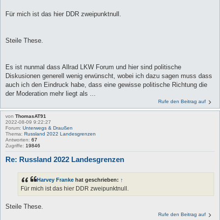
Für mich ist das hier DDR zweipunktnull.
Steile These.
Es ist nunmal dass Allrad LKW Forum und hier sind politische
Diskusionen generell wenig erwünscht, wobei ich dazu sagen muss dass
auch ich den Eindruck habe, dass eine gewisse politische Richtung die
der Moderation mehr liegt als ...
Rufe den Beitrag auf
von
ThomasAT91
2022-08-09 9:22:27
Forum:
Unterwegs & Draußen
Thema:
Russland 2022 Landesgrenzen
Antworten:
67
Zugriffe:
19846
Re: Russland 2022 Landesgrenzen
Harvey Franke
hat geschrieben:
↑
Für mich ist das hier DDR zweipunktnull.
Steile These.
Rufe den Beitrag auf