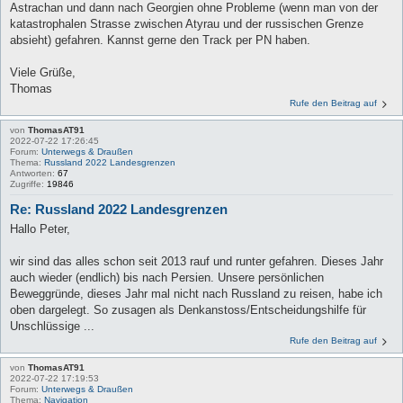
Astrachan und dann nach Georgien ohne Probleme (wenn man von der
katastrophalen Strasse zwischen Atyrau und der russischen Grenze
absieht) gefahren. Kannst gerne den Track per PN haben.
Viele Grüße,
Thomas
Rufe den Beitrag auf
von
ThomasAT91
2022-07-22 17:26:45
Forum:
Unterwegs & Draußen
Thema:
Russland 2022 Landesgrenzen
Antworten:
67
Zugriffe:
19846
Re: Russland 2022 Landesgrenzen
Hallo Peter,
wir sind das alles schon seit 2013 rauf und runter gefahren. Dieses Jahr
auch wieder (endlich) bis nach Persien. Unsere persönlichen
Beweggründe, dieses Jahr mal nicht nach Russland zu reisen, habe ich
oben dargelegt. So zusagen als Denkanstoss/Entscheidungshilfe für
Unschlüssige ...
Rufe den Beitrag auf
von
ThomasAT91
2022-07-22 17:19:53
Forum:
Unterwegs & Draußen
Thema:
Navigation