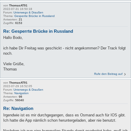
von
ThomasAT91
2022-07-31 16:50:18
Forum:
Unterwegs & Draußen
Thema:
Gesperrte Brücke in Russland
Antworten:
21
Zugriffe:
6153
Re: Gesperrte Brücke in Russland
Hallo Bodo,
ich habe Dir Freitag was geschickt - nicht angekommen? Der Track folgt
noch.
Viele Grüße,
Thomas
Rufe den Beitrag auf
von
ThomasAT91
2022-07-29 16:52:05
Forum:
Unterwegs & Draußen
Thema:
Navigation
Antworten:
98
Zugriffe:
56040
Re: Navigation
Irgendwie ist es mir durchgegangen, dass es Osmand auch für IOS gibt.
Ich hatte die App nämlich schon heruntergeladen, aber nie benutzt.
Nachdem ich nun eine bummelige Stunde damit gearbeitet habe, muß ich