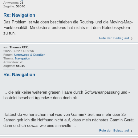
Antworten:
98
Zugriffe:
56040
Re: Navigation
Das Problem ist wie oben beschrieben die Routing- und die Moving-Map-
Funktionalität. Mindestens ersteres hat nichts mit dem Betriebssystem
zu tun.
Rufe den Beitrag auf
von
ThomasAT91
2022-07-22 14:09:56
Forum:
Unterwegs & Draußen
Thema:
Navigation
Antworten:
98
Zugriffe:
56040
Re: Navigation
... die mir keine weiteren grauen Haare durch Softwareanpassung und -
bastelei beschert irgendwie dann doch ok....
Hattest du vorher schon mal was von Garmin? Seit nunmehr über 25
Jahren geb ich die Hoffnung nicht auf, dass mein nächstes Garmin Gerät
dann endlich sowas wie eine sinnvolle ...
Rufe den Beitrag auf