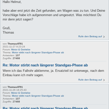
Hallo Helmut,
habe aber erst jetzt die Zeit gefunden, am Wagen was zu tun. Und Deine
Vorschläge habe ich aufgenommen und umgesetzt. Was möchtest Du
mir denn jetzt sagen?
Gruß,
Thomas
Rufe den Beitrag auf
von
ThomasAT91
2021-11-27 9:23:24
Forum:
Motor & Getriebe
Thema:
Motor stirbt nach längerer Standgas-Phase ab
Antworten:
107
Zugriffe:
27468
Re: Motor stirbt nach längerer Standgas-Phase ab
Wenn ich das Fallrohr abklemme, ja. Ersatzteil ist unterwegs, nach dem
Einbau kann ich mehr sagen.
Rufe den Beitrag auf
von
ThomasAT91
2021-11-26 18:25:43
Forum:
Motor & Getriebe
Thema:
Motor stirbt nach längerer Standgas-Phase ab
Antworten:
107
Zugriffe:
27468
Re: Motor stirbt nach längerer Standgas-Phase ab