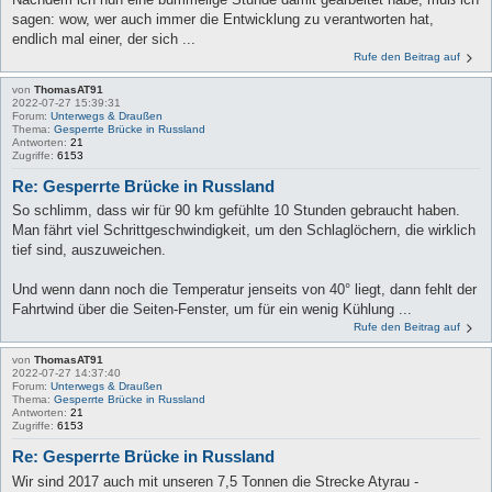
sagen: wow, wer auch immer die Entwicklung zu verantworten hat,
endlich mal einer, der sich ...
Rufe den Beitrag auf
von
ThomasAT91
2022-07-27 15:39:31
Forum:
Unterwegs & Draußen
Thema:
Gesperrte Brücke in Russland
Antworten:
21
Zugriffe:
6153
Re: Gesperrte Brücke in Russland
So schlimm, dass wir für 90 km gefühlte 10 Stunden gebraucht haben.
Man fährt viel Schrittgeschwindigkeit, um den Schlaglöchern, die wirklich
tief sind, auszuweichen.
Und wenn dann noch die Temperatur jenseits von 40° liegt, dann fehlt der
Fahrtwind über die Seiten-Fenster, um für ein wenig Kühlung ...
Rufe den Beitrag auf
von
ThomasAT91
2022-07-27 14:37:40
Forum:
Unterwegs & Draußen
Thema:
Gesperrte Brücke in Russland
Antworten:
21
Zugriffe:
6153
Re: Gesperrte Brücke in Russland
Wir sind 2017 auch mit unseren 7,5 Tonnen die Strecke Atyrau -