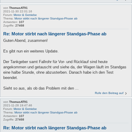
von
ThomasAT91
2021-11-30 22:01:16
Forum:
Motor & Getriebe
Thema:
Motor stirbt nach längerer Standgas-Phase ab
Antworten:
107
Zugriffe:
27468
Re: Motor stirbt nach längerer Standgas-Phase ab
Guten Abend, zusammen!
Es gibt nun ein weiteres Update.
Der Tankgeber samt Fallrohr für Vor- und Rücklauf sind heute
angekommen und getauscht und siehe da, der Wagen läuft im Standgas
eine halbe Stunde, ohne abzusterben. Danach habe ich den Test
beendet.
Sieht so aus, als ob das Problem mit den ...
Rufe den Beitrag auf
von
ThomasAT91
2021-11-28 19:47:46
Forum:
Motor & Getriebe
Thema:
Motor stirbt nach längerer Standgas-Phase ab
Antworten:
107
Zugriffe:
27468
Re: Motor stirbt nach längerer Standgas-Phase ab