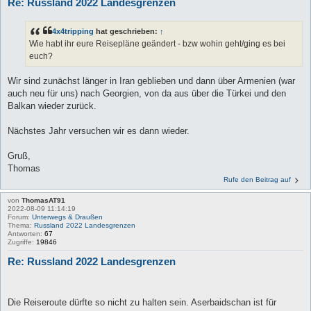
Re: Russland 2022 Landesgrenzen
4x4tripping
hat geschrieben:
↑
Wie habt ihr eure Reisepläne geändert - bzw wohin geht/ging es bei
euch?
Wir sind zunächst länger in Iran geblieben und dann über Armenien (war
auch neu für uns) nach Georgien, von da aus über die Türkei und den
Balkan wieder zurück.
Nächstes Jahr versuchen wir es dann wieder.
Gruß,
Thomas
Rufe den Beitrag auf
von
ThomasAT91
2022-08-09 11:14:19
Forum:
Unterwegs & Draußen
Thema:
Russland 2022 Landesgrenzen
Antworten:
67
Zugriffe:
19846
Re: Russland 2022 Landesgrenzen
Die Reiseroute dürfte so nicht zu halten sein. Aserbaidschan ist für