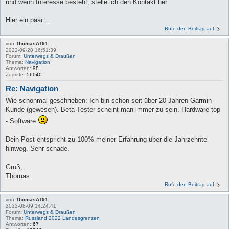
und wenn Interesse besteht, stelle ich den Kontakt her.
Hier ein paar ...
Rufe den Beitrag auf
von
ThomasAT91
2022-09-20 16:51:39
Forum:
Unterwegs & Draußen
Thema:
Navigation
Antworten:
98
Zugriffe:
56040
Re: Navigation
Wie schonmal geschrieben: Ich bin schon seit über 20 Jahren Garmin-
Kunde (gewesen). Beta-Tester scheint man immer zu sein. Hardware top
- Software
Dein Post entspricht zu 100% meiner Erfahrung über die Jahrzehnte
hinweg. Sehr schade.
Gruß,
Thomas
Rufe den Beitrag auf
von
ThomasAT91
2022-08-09 14:24:41
Forum:
Unterwegs & Draußen
Thema:
Russland 2022 Landesgrenzen
Antworten:
67