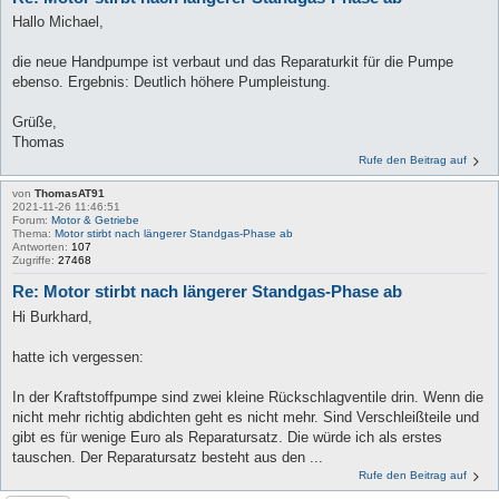
Hallo Michael,
die neue Handpumpe ist verbaut und das Reparaturkit für die Pumpe
ebenso. Ergebnis: Deutlich höhere Pumpleistung.
Grüße,
Thomas
Rufe den Beitrag auf
von
ThomasAT91
2021-11-26 11:46:51
Forum:
Motor & Getriebe
Thema:
Motor stirbt nach längerer Standgas-Phase ab
Antworten:
107
Zugriffe:
27468
Re: Motor stirbt nach längerer Standgas-Phase ab
Hi Burkhard,
hatte ich vergessen:
In der Kraftstoffpumpe sind zwei kleine Rückschlagventile drin. Wenn die
nicht mehr richtig abdichten geht es nicht mehr. Sind Verschleißteile und
gibt es für wenige Euro als Reparatursatz. Die würde ich als erstes
tauschen. Der Reparatursatz besteht aus den ...
Rufe den Beitrag auf