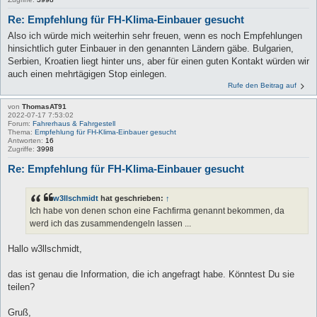
Re: Empfehlung für FH-Klima-Einbauer gesucht
Also ich würde mich weiterhin sehr freuen, wenn es noch Empfehlungen
hinsichtlich guter Einbauer in den genannten Ländern gäbe. Bulgarien,
Serbien, Kroatien liegt hinter uns, aber für einen guten Kontakt würden wir
auch einen mehrtägigen Stop einlegen.
Rufe den Beitrag auf
von
ThomasAT91
2022-07-17 7:53:02
Forum:
Fahrerhaus & Fahrgestell
Thema:
Empfehlung für FH-Klima-Einbauer gesucht
Antworten:
16
Zugriffe:
3998
Re: Empfehlung für FH-Klima-Einbauer gesucht
w3llschmidt
hat geschrieben:
↑
Ich habe von denen schon eine Fachfirma genannt bekommen, da
werd ich das zusammendengeln lassen ...
Hallo w3llschmidt,
das ist genau die Information, die ich angefragt habe. Könntest Du sie
teilen?
Gruß,