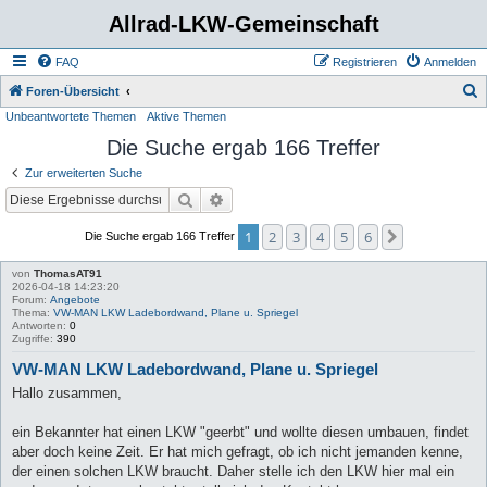
Allrad-LKW-Gemeinschaft
FAQ
Registrieren
Anmelden
S
Foren-Übersicht
Unbeantwortete Themen
Aktive Themen
u
Die Suche ergab 166 Treffer
c
h
Zur erweiterten Suche
e
Suche
Erweiterte Suche
1
2
3
4
5
6
Nächste
Die Suche ergab 166 Treffer
von
ThomasAT91
2026-04-18 14:23:20
Forum:
Angebote
Thema:
VW-MAN LKW Ladebordwand, Plane u. Spriegel
Antworten:
0
Zugriffe:
390
VW-MAN LKW Ladebordwand, Plane u. Spriegel
Hallo zusammen,
ein Bekannter hat einen LKW "geerbt" und wollte diesen umbauen, findet
aber doch keine Zeit. Er hat mich gefragt, ob ich nicht jemanden kenne,
der einen solchen LKW braucht. Daher stelle ich den LKW hier mal ein