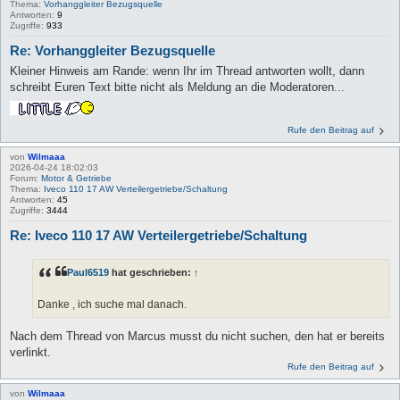
Thema:
Vorhanggleiter Bezugsquelle
Antworten:
9
Zugriffe:
933
Re: Vorhanggleiter Bezugsquelle
Kleiner Hinweis am Rande: wenn Ihr im Thread antworten wollt, dann
schreibt Euren Text bitte nicht als Meldung an die Moderatoren...
Rufe den Beitrag auf
von
Wilmaaa
2026-04-24 18:02:03
Forum:
Motor & Getriebe
Thema:
Iveco 110 17 AW Verteilergetriebe/Schaltung
Antworten:
45
Zugriffe:
3444
Re: Iveco 110 17 AW Verteilergetriebe/Schaltung
Paul6519
hat geschrieben:
↑
Danke , ich suche mal danach.
Nach dem Thread von Marcus musst du nicht suchen, den hat er bereits
verlinkt.
Rufe den Beitrag auf
von
Wilmaaa