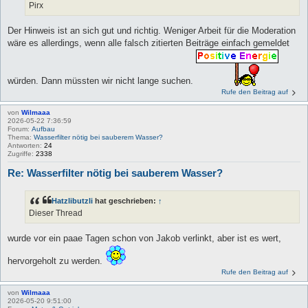
Pirx
Der Hinweis ist an sich gut und richtig. Weniger Arbeit für die Moderation
wäre es allerdings, wenn alle falsch zitierten Beiträge einfach gemeldet
würden. Dann müssten wir nicht lange suchen.
Rufe den Beitrag auf
von
Wilmaaa
2026-05-22 7:36:59
Forum:
Aufbau
Thema:
Wasserfilter nötig bei sauberem Wasser?
Antworten:
24
Zugriffe:
2338
Re: Wasserfilter nötig bei sauberem Wasser?
Hatzlibutzli
hat geschrieben:
↑
Dieser Thread
wurde vor ein paae Tagen schon von Jakob verlinkt, aber ist es wert,
hervorgeholt zu werden.
Rufe den Beitrag auf
von
Wilmaaa
2026-05-20 9:51:00