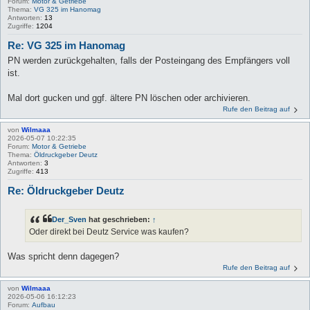
Forum:
Motor & Getriebe
Thema:
VG 325 im Hanomag
Antworten:
13
Zugriffe:
1204
Re: VG 325 im Hanomag
PN werden zurückgehalten, falls der Posteingang des Empfängers voll
ist.
Mal dort gucken und ggf. ältere PN löschen oder archivieren.
Rufe den Beitrag auf
von
Wilmaaa
2026-05-07 10:22:35
Forum:
Motor & Getriebe
Thema:
Öldruckgeber Deutz
Antworten:
3
Zugriffe:
413
Re: Öldruckgeber Deutz
Der_Sven
hat geschrieben:
↑
Oder direkt bei Deutz Service was kaufen?
Was spricht denn dagegen?
Rufe den Beitrag auf
von
Wilmaaa
2026-05-06 16:12:23
Forum:
Aufbau