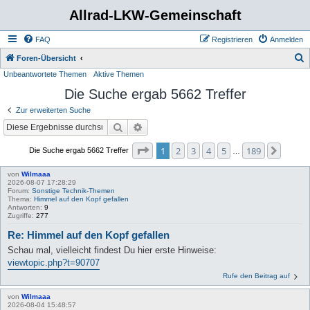
Allrad-LKW-Gemeinschaft
FAQ
Registrieren
Anmelden
S
Foren-Übersicht
Unbeantwortete Themen
Aktive Themen
u
Die Suche ergab 5662 Treffer
c
h
Zur erweiterten Suche
e
Suche
Erweiterte Suche
Seite
1
von
189
1
2
3
4
5
189
Nächs
Die Suche ergab 5662 Treffer
…
von
Wilmaaa
2026-08-07 17:28:29
Forum:
Sonstige Technik-Themen
Thema:
Himmel auf den Kopf gefallen
Antworten:
9
Zugriffe:
277
Re: Himmel auf den Kopf gefallen
Schau mal, vielleicht findest Du hier erste Hinweise:
viewtopic.php?t=90707
Rufe den Beitrag auf
von
Wilmaaa
2026-08-04 15:48:57