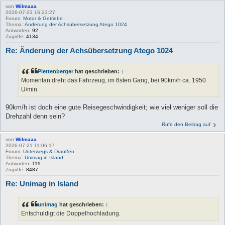
von
Wilmaaa
2026-07-23 16:23:27
Forum:
Motor & Getriebe
Thema:
Änderung der Achsübersetzung Atego 1024
Antworten:
92
Zugriffe:
4134
Re: Änderung der Achsübersetzung Atego 1024
Plettenberger
hat geschrieben:
↑
Momentan dreht das Fahrzeug, im 6sten Gang, bei 90km/h ca. 1950
U/min.
90km/h ist doch eine gute Reisegeschwindigkeit; wie viel weniger soll die
Drehzahl denn sein?
Rufe den Beitrag auf
von
Wilmaaa
2026-07-21 11:06:17
Forum:
Unterwegs & Draußen
Thema:
Unimag in Island
Antworten:
119
Zugriffe:
8487
Re: Unimag in Island
unimag
hat geschrieben:
↑
Entschuldigt die Doppelhochladung.