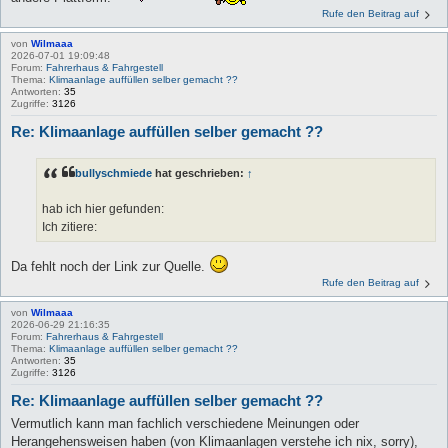
Rufe den Beitrag auf
von
Wilmaaa
2026-07-01 19:09:48
Forum:
Fahrerhaus & Fahrgestell
Thema:
Klimaanlage auffüllen selber gemacht ??
Antworten:
35
Zugriffe:
3126
Re: Klimaanlage auffüllen selber gemacht ??
bullyschmiede
hat geschrieben:
↑
hab ich hier gefunden:
Ich zitiere:
Da fehlt noch der Link zur Quelle.
Rufe den Beitrag auf
von
Wilmaaa
2026-06-29 21:16:35
Forum:
Fahrerhaus & Fahrgestell
Thema:
Klimaanlage auffüllen selber gemacht ??
Antworten:
35
Zugriffe:
3126
Re: Klimaanlage auffüllen selber gemacht ??
Vermutlich kann man fachlich verschiedene Meinungen oder
Herangehensweisen haben (von Klimaanlagen verstehe ich nix, sorry),