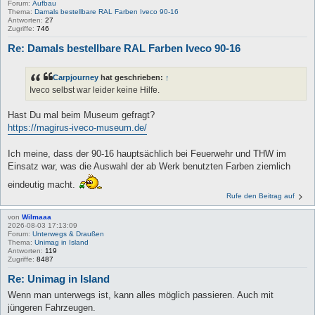
Forum:
Aufbau
Thema:
Damals bestellbare RAL Farben Iveco 90-16
Antworten:
27
Zugriffe:
746
Re: Damals bestellbare RAL Farben Iveco 90-16
Carpjourney
hat geschrieben:
↑
Iveco selbst war leider keine Hilfe.
Hast Du mal beim Museum gefragt?
https://magirus-iveco-museum.de/
Ich meine, dass der 90-16 hauptsächlich bei Feuerwehr und THW im
Einsatz war, was die Auswahl der ab Werk benutzten Farben ziemlich
eindeutig macht.
Rufe den Beitrag auf
von
Wilmaaa
2026-08-03 17:13:09
Forum:
Unterwegs & Draußen
Thema:
Unimag in Island
Antworten:
119
Zugriffe:
8487
Re: Unimag in Island
Wenn man unterwegs ist, kann alles möglich passieren. Auch mit
jüngeren Fahrzeugen.