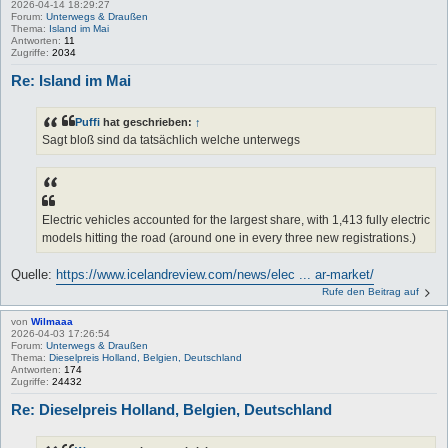
2026-04-14 18:29:27
Forum:
Unterwegs & Draußen
Thema:
Island im Mai
Antworten:
11
Zugriffe:
2034
Re: Island im Mai
Puffi
hat geschrieben:
↑
Sagt bloß sind da tatsächlich welche unterwegs
Electric vehicles accounted for the largest share, with 1,413 fully electric
models hitting the road (around one in every three new registrations.)
Quelle:
https://www.icelandreview.com/news/elec ... ar-market/
Rufe den Beitrag auf
von
Wilmaaa
2026-04-03 17:26:54
Forum:
Unterwegs & Draußen
Thema:
Dieselpreis Holland, Belgien, Deutschland
Antworten:
174
Zugriffe:
24432
Re: Dieselpreis Holland, Belgien, Deutschland