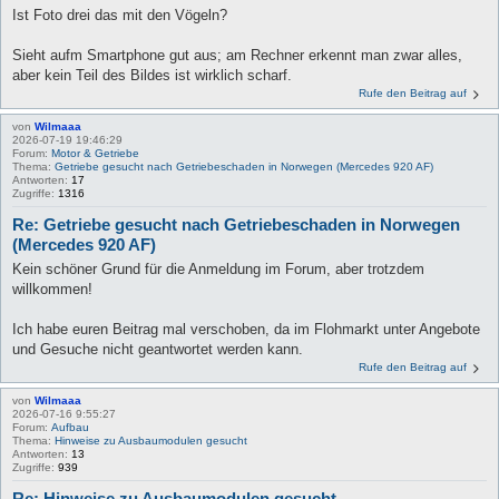
Ist Foto drei das mit den Vögeln?
Sieht aufm Smartphone gut aus; am Rechner erkennt man zwar alles,
aber kein Teil des Bildes ist wirklich scharf.
Rufe den Beitrag auf
von
Wilmaaa
2026-07-19 19:46:29
Forum:
Motor & Getriebe
Thema:
Getriebe gesucht nach Getriebeschaden in Norwegen (Mercedes 920 AF)
Antworten:
17
Zugriffe:
1316
Re: Getriebe gesucht nach Getriebeschaden in Norwegen
(Mercedes 920 AF)
Kein schöner Grund für die Anmeldung im Forum, aber trotzdem
willkommen!
Ich habe euren Beitrag mal verschoben, da im Flohmarkt unter Angebote
und Gesuche nicht geantwortet werden kann.
Rufe den Beitrag auf
von
Wilmaaa
2026-07-16 9:55:27
Forum:
Aufbau
Thema:
Hinweise zu Ausbaumodulen gesucht
Antworten:
13
Zugriffe:
939
Re: Hinweise zu Ausbaumodulen gesucht