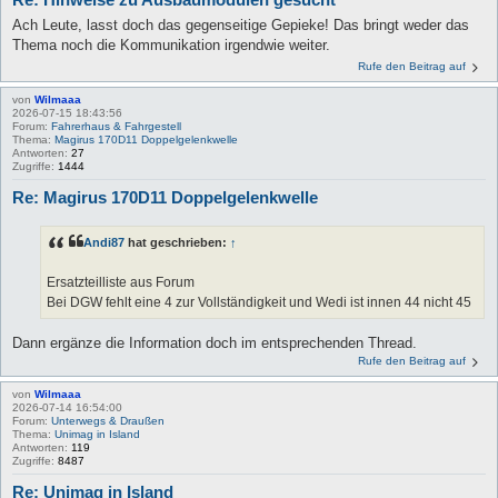
Ach Leute, lasst doch das gegenseitige Gepieke! Das bringt weder das
Thema noch die Kommunikation irgendwie weiter.
Rufe den Beitrag auf
von
Wilmaaa
2026-07-15 18:43:56
Forum:
Fahrerhaus & Fahrgestell
Thema:
Magirus 170D11 Doppelgelenkwelle
Antworten:
27
Zugriffe:
1444
Re: Magirus 170D11 Doppelgelenkwelle
Andi87
hat geschrieben:
↑
Ersatzteilliste aus Forum
Bei DGW fehlt eine 4 zur Vollständigkeit und Wedi ist innen 44 nicht 45
Dann ergänze die Information doch im entsprechenden Thread.
Rufe den Beitrag auf
von
Wilmaaa
2026-07-14 16:54:00
Forum:
Unterwegs & Draußen
Thema:
Unimag in Island
Antworten:
119
Zugriffe:
8487
Re: Unimag in Island