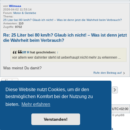
von
Wilmaaa
2026-04-02 11:53:14
Forum:
Motor & Getriebe
Thema:
25 Liter bei 80 km/h? Glaub ich nicht! – Was ist denn jetzt die Wahrheit beim Verbrauch?
Antworten:
110
Zugriffe:
9702
Re: 25 Liter bei 80 km/h? Glaub ich nicht! – Was ist denn jetzt
die Wahrheit beim Verbrauch?
Ulf H
hat geschrieben:
↑
vor allem wer dahinter steht ist ueberhaupt nicht mehr zu erkennen ...
Was meinst Du damit?
Rufe den Beitrag auf
Seite
1
von
189
Diese Website nutzt Cookies, um dir den
1
2
3
4
5
189
Nächs
Die Suche ergab 5662 Treffer
…
bestmöglichen Komfort bei der Nutzung zu
bieten.
Mehr erfahren
Foren-Übersicht
Alle Zeiten sind
UTC+02:00
Style developer by
support forum tricolor
,
Powered by
phpBB
® Forum Software © phpBB
Limited
Verstanden!
Deutsche Übersetzung durch
phpBB.de
Impressum und Datenschutzhinweise