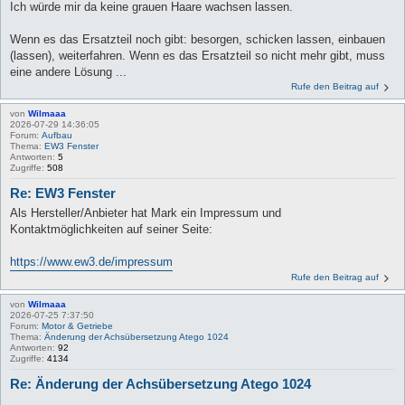
Ich würde mir da keine grauen Haare wachsen lassen.
Wenn es das Ersatzteil noch gibt: besorgen, schicken lassen, einbauen
(lassen), weiterfahren. Wenn es das Ersatzteil so nicht mehr gibt, muss
eine andere Lösung ...
Rufe den Beitrag auf
von
Wilmaaa
2026-07-29 14:36:05
Forum:
Aufbau
Thema:
EW3 Fenster
Antworten:
5
Zugriffe:
508
Re: EW3 Fenster
Als Hersteller/Anbieter hat Mark ein Impressum und
Kontaktmöglichkeiten auf seiner Seite:
https://www.ew3.de/impressum
Rufe den Beitrag auf
von
Wilmaaa
2026-07-25 7:37:50
Forum:
Motor & Getriebe
Thema:
Änderung der Achsübersetzung Atego 1024
Antworten:
92
Zugriffe:
4134
Re: Änderung der Achsübersetzung Atego 1024