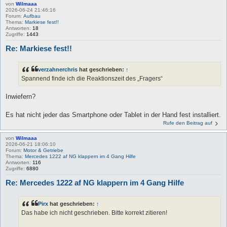
von
Wilmaaa
2026-06-24 21:46:16
Forum:
Aufbau
Thema:
Markiese fest!!
Antworten:
18
Zugriffe:
1443
Re: Markiese fest!!
verzahnerchris
hat geschrieben:
↑
Spannend finde ich die Reaktionszeit des „Fragers“
Inwiefern?
Es hat nicht jeder das Smartphone oder Tablet in der Hand fest installiert.
Rufe den Beitrag auf
von
Wilmaaa
2026-06-21 18:06:10
Forum:
Motor & Getriebe
Thema:
Mercedes 1222 af NG klappern im 4 Gang Hilfe
Antworten:
116
Zugriffe:
6880
Re: Mercedes 1222 af NG klappern im 4 Gang Hilfe
Pirx
hat geschrieben:
↑
Das habe ich nicht geschrieben. Bitte korrekt zitieren!