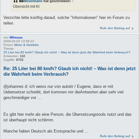
Wesermann
hat geschrieben:
↑
Übersicht mit KI
Verzichte bitte künftig darauf, solche "Informationen" hier im Forum zu
teilen.
Rufe den Beitrag auf
von
Wilmaaa
2026-04-02 13:59:22
Forum:
Motor & Getriebe
Thema:
25 Liter bei 80 km/h? Glaub ich nicht! – Was ist denn jetzt die Wahrheit beim Verbrauch?
Antworten:
110
Zugriffe:
9702
Re: 25 Liter bei 80 km/h? Glaub ich nicht! – Was ist denn jetzt
die Wahrheit beim Verbrauch?
@johannes d: ich weiss nur von autotir / Eugene, dass er mit
Uebersetzer schreibt, dort kommen mir dieAntworten aber sehr viel
geschmeidiger vor ...
Es gibt hier mehr als eine Person, die Übersetzungstools nutzt und das
ist überhaupt nicht schlimm.
Manche haben Deutsch als Erstsprache und ...
Rufe den Beitrag auf