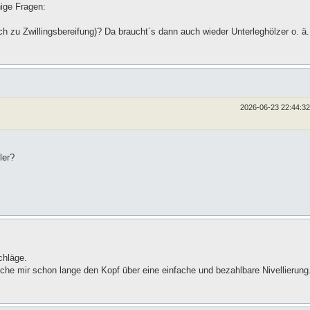
nige Fragen:
h zu Zwillingsbereifung)? Da braucht´s dann auch wieder Unterleghölzer o. ä.
2026-06-23 22:44:32
ler?
chläge.
eche mir schon lange den Kopf über eine einfache und bezahlbare Nivellierung