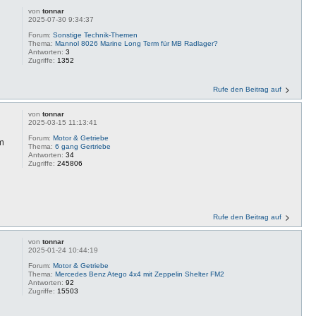
von
tonnar
2025-07-30 9:34:37
Forum:
Sonstige Technik-Themen
Thema:
Mannol 8026 Marine Long Term für MB Radlager?
Antworten:
3
Zugriffe:
1352
Rufe den Beitrag auf
von
tonnar
2025-03-15 11:13:41
Forum:
Motor & Getriebe
im
Thema:
6 gang Gertriebe
Antworten:
34
Zugriffe:
245806
Rufe den Beitrag auf
von
tonnar
2025-01-24 10:44:19
Forum:
Motor & Getriebe
Thema:
Mercedes Benz Atego 4x4 mit Zeppelin Shelter FM2
Antworten:
92
Zugriffe:
15503