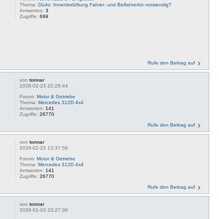
Thema:
Düdo: Innenbelüftung Fahrer- und Beifahrertür notwendig?
Antworten:
3
Zugriffe:
699
Rufe den Beitrag auf
von
tonnar
2026-02-23 22:28:44
Forum:
Motor & Getriebe
Thema:
Mercedes 312D 4x4
Antworten:
141
Zugriffe:
26770
Rufe den Beitrag auf
von
tonnar
2026-02-23 13:37:59
Forum:
Motor & Getriebe
Thema:
Mercedes 312D 4x4
Antworten:
141
Zugriffe:
26770
Rufe den Beitrag auf
von
tonnar
2026-01-03 23:27:36