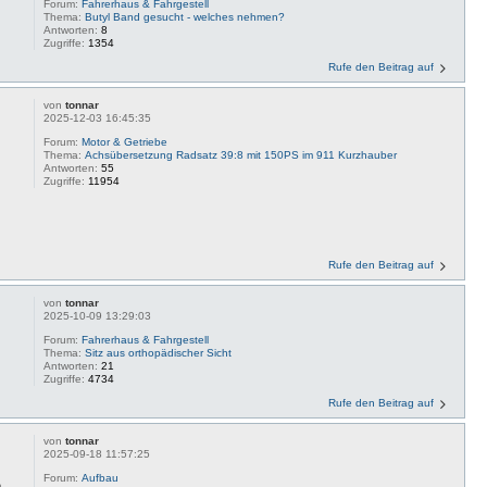
Forum:
Fahrerhaus & Fahrgestell
Thema:
Butyl Band gesucht - welches nehmen?
Antworten:
8
Zugriffe:
1354
Rufe den Beitrag auf
von
tonnar
2025-12-03 16:45:35
Forum:
Motor & Getriebe
Thema:
Achsübersetzung Radsatz 39:8 mit 150PS im 911 Kurzhauber
Antworten:
55
Zugriffe:
11954
Rufe den Beitrag auf
von
tonnar
2025-10-09 13:29:03
Forum:
Fahrerhaus & Fahrgestell
Thema:
Sitz aus orthopädischer Sicht
Antworten:
21
Zugriffe:
4734
Rufe den Beitrag auf
von
tonnar
2025-09-18 11:57:25
Forum:
Aufbau
e