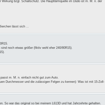
r Wirkung bzgl. Schallschutz. Die Hauptlärmquelle im Düdo ist m. M. n. der
ierchen lässt sich ...
70R15.
sind noch etwas größer (fiktiv wohl eher 240/80R15).
15).
passt m. M. n. einfach nicht gut zum Auto.
uen Durchmesser und die zulässigen Felgen zu kennen): Was ist mit 15-Zoll-
n. So war das original so bei meinem L613D und hat Jahrzehnte gehalten.