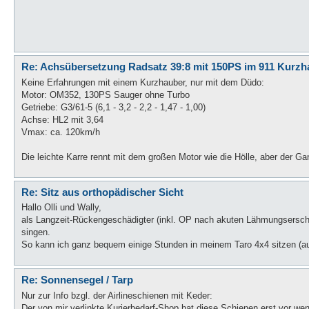
Re: Achsübersetzung Radsatz 39:8 mit 150PS im 911 Kurzh
Keine Erfahrungen mit einem Kurzhauber, nur mit dem Düdo:
Motor: OM352, 130PS Sauger ohne Turbo
Getriebe: G3/61-5 (6,1 - 3,2 - 2,2 - 1,47 - 1,00)
Achse: HL2 mit 3,64
Vmax: ca. 120km/h
Die leichte Karre rennt mit dem großen Motor wie die Hölle, aber der Gan
Re: Sitz aus orthopädischer Sicht
Hallo Olli und Wally,
als Langzeit-Rückengeschädigter (inkl. OP nach akuten Lähmungserschei
singen.
So kann ich ganz bequem einige Stunden in meinem Taro 4x4 sitzen (auch
Re: Sonnensegel / Tarp
Nur zur Info bzgl. der Airlineschienen mit Keder:
Der von mir verlinkte Kurierbedarf-Shop hat diese Schienen erst vor