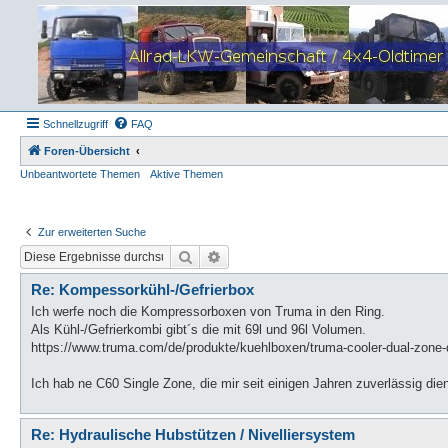
Schnellzugriff
FAQ
Foren-Übersicht
Unbeantwortete Themen
Aktive Themen
Zur erweiterten Suche
Suche
Erweiterte Suche
Re: Kompessorkühl-/Gefrierbox
Ich werfe noch die Kompressorboxen von Truma in den Ring.
Als Kühl-/Gefrierkombi gibt´s die mit 69l und 96l Volumen.
https://www.truma.com/de/produkte/kuehlboxen/truma-cooler-dual-zone-
Ich hab ne C60 Single Zone, die mir seit einigen Jahren zuverlässig dient
Re: Hydraulische Hubstützen / Nivelliersystem