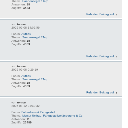
Thema:
Sonnensegel / Tarp
Antworten:
18
Zugriffe:
4533
Rufe den Beitrag auf
von
tonnar
2025-09-08 14:02:59
Forum:
Aufbau
Thema:
Sonnensegel / Tarp
Antworten:
18
Zugriffe:
4533
Rufe den Beitrag auf
von
tonnar
2025-09-08 0:29:19
Forum:
Aufbau
Thema:
Sonnensegel / Tarp
Antworten:
18
Zugriffe:
4533
Rufe den Beitrag auf
von
tonnar
2025-08-12 21:42:32
Forum:
Fahrerhaus & Fahrgestell
Thema:
Mercur Umbau, Fahrgestellverlängerung & Co.
Antworten:
118
Zugriffe:
26489