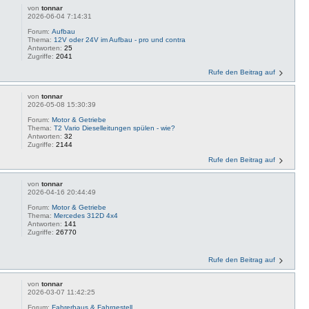
von
tonnar
2026-06-04 7:14:31
Forum:
Aufbau
Thema:
12V oder 24V im Aufbau - pro und contra
Antworten:
25
Zugriffe:
2041
Rufe den Beitrag auf
von
tonnar
2026-05-08 15:30:39
Forum:
Motor & Getriebe
Thema:
T2 Vario Dieselleitungen spülen - wie?
Antworten:
32
Zugriffe:
2144
Rufe den Beitrag auf
von
tonnar
2026-04-16 20:44:49
Forum:
Motor & Getriebe
Thema:
Mercedes 312D 4x4
Antworten:
141
Zugriffe:
26770
Rufe den Beitrag auf
von
tonnar
2026-03-07 11:42:25
Forum:
Fahrerhaus & Fahrgestell