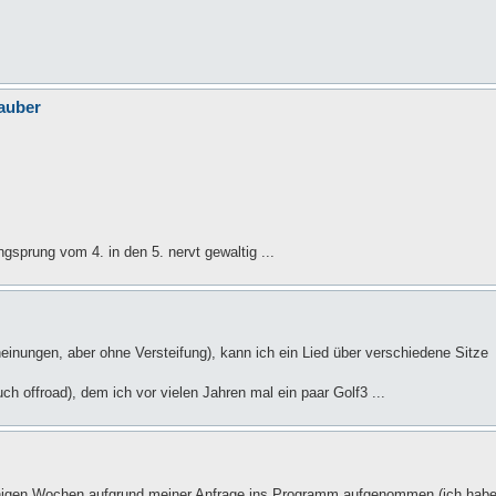
auber
gsprung vom 4. in den 5. nervt gewaltig ...
nungen, aber ohne Versteifung), kann ich ein Lied über verschiedene Sitze
 offroad), dem ich vor vielen Jahren mal ein paar Golf3 ...
 wenigen Wochen aufgrund meiner Anfrage ins Programm aufgenommen (ich hab