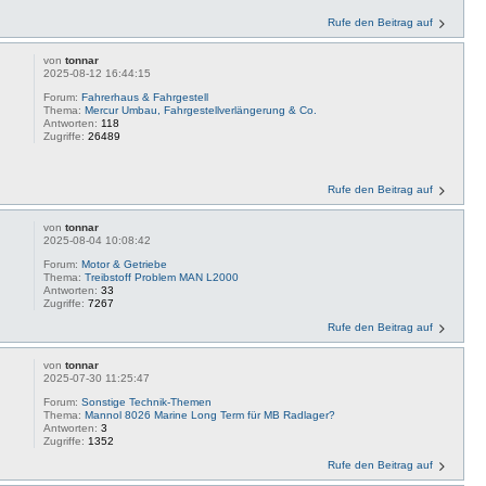
Rufe den Beitrag auf
von
tonnar
2025-08-12 16:44:15
Forum:
Fahrerhaus & Fahrgestell
Thema:
Mercur Umbau, Fahrgestellverlängerung & Co.
Antworten:
118
Zugriffe:
26489
Rufe den Beitrag auf
von
tonnar
2025-08-04 10:08:42
Forum:
Motor & Getriebe
Thema:
Treibstoff Problem MAN L2000
Antworten:
33
Zugriffe:
7267
Rufe den Beitrag auf
von
tonnar
2025-07-30 11:25:47
Forum:
Sonstige Technik-Themen
Thema:
Mannol 8026 Marine Long Term für MB Radlager?
Antworten:
3
Zugriffe:
1352
Rufe den Beitrag auf