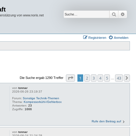
ft
Suche
Erwei
terstützung von www.noris.net
Registrieren
Anmelden
Seite
1
von
43
1
2
3
4
5
43
Nä
Die Suche ergab 1290 Treffer
…
von
tonnar
2026-06-26 23:19:37
Forum:
Sonstige Technik-Themen
Thema:
Kompessorkühl-/Gefrierbox
Antworten:
23
Zugriffe:
1666
Rufe den Beitrag auf
von
tonnar
2026-06-24 21:24:28