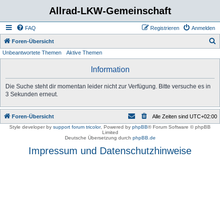
Allrad-LKW-Gemeinschaft
FAQ
Registrieren
Anmelden
S
Foren-Übersicht
Unbeantwortete Themen
Aktive Themen
u
c
Information
h
Die Suche steht dir momentan leider nicht zur Verfügung. Bitte versuche es in
e
3 Sekunden erneut.
Foren-Übersicht
Alle Zeiten sind
UTC+02:00
Style developer by
support forum tricolor
,
Powered by
phpBB
® Forum Software © phpBB
Limited
Deutsche Übersetzung durch
phpBB.de
Impressum und Datenschutzhinweise