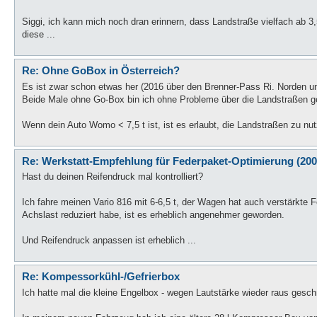
Siggi, ich kann mich noch dran erinnern, dass Landstraße vielfach ab 3
diese ...
Re: Ohne GoBox in Österreich?
Es ist zwar schon etwas her (2016 über den Brenner-Pass Ri. Norden u
Beide Male ohne Go-Box bin ich ohne Probleme über die Landstraßen g
Wenn dein Auto Womo < 7,5 t ist, ist es erlaubt, die Landstraßen zu n
Re: Werkstatt-Empfehlung für Federpaket-Optimierung (20
Hast du deinen Reifendruck mal kontrolliert?
Ich fahre meinen Vario 816 mit 6-6,5 t, der Wagen hat auch verstärkte
Achslast reduziert habe, ist es erheblich angenehmer geworden.
Und Reifendruck anpassen ist erheblich ...
Re: Kompessorkühl-/Gefrierbox
Ich hatte mal die kleine Engelbox - wegen Lautstärke wieder raus gesc