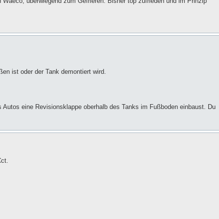
 Waeco, überwiegend zum Gefrieren. Bisher top zufrieden und im Prinzip
n ist oder der Tank demontiert wird.
es Autos eine Revisionsklappe oberhalb des Tanks im Fußboden einbaust. Du
ct.