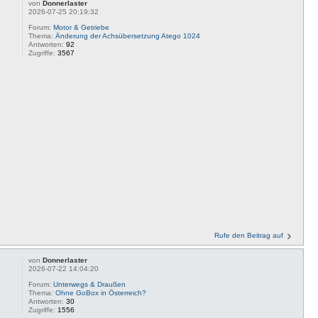
von
Donnerlaster
2026-07-25 20:19:32
Forum:
Motor & Getriebe
Thema:
Änderung der Achsübersetzung Atego 1024
Antworten:
92
Zugriffe:
3567
Rufe den Beitrag auf
von
Donnerlaster
2026-07-22 14:04:20
Forum:
Unterwegs & Draußen
Thema:
Ohne GoBox in Österreich?
Antworten:
30
Zugriffe:
1556