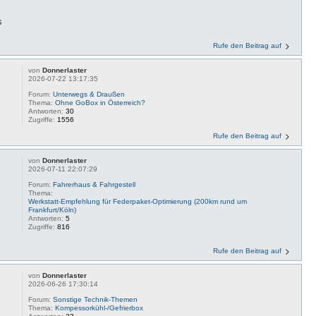
s
Rufe den Beitrag auf
von
Donnerlaster
2026-07-22 13:17:35
Forum:
Unterwegs & Draußen
Thema:
Ohne GoBox in Österreich?
Antworten:
30
Zugriffe:
1556
Rufe den Beitrag auf
von
Donnerlaster
2026-07-11 22:07:29
Forum:
Fahrerhaus & Fahrgestell
Thema:
Werkstatt-Empfehlung für Federpaket-Optimierung (200km rund um
Frankfurt/Köln)
Antworten:
5
Zugriffe:
816
Rufe den Beitrag auf
von
Donnerlaster
2026-06-26 17:30:14
Forum:
Sonstige Technik-Themen
Thema:
Kompessorkühl-/Gefrierbox