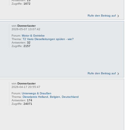
Antworten:
23
Zugriffe:
1672
Rufe den Beitrag auf
von
Donnerlaster
2026-05-07 13:07:42
Forum:
Motor & Getriebe
Thema:
T2 Vario Dieselleitungen spülen - wie?
Antworten:
32
Zugriffe:
2157
Rufe den Beitrag auf
von
Donnerlaster
2026-04-17 20:55:47
Forum:
Unterwegs & Draußen
Thema:
Dieselpreis Holland, Belgien, Deutschland
Antworten:
174
Zugriffe:
24071