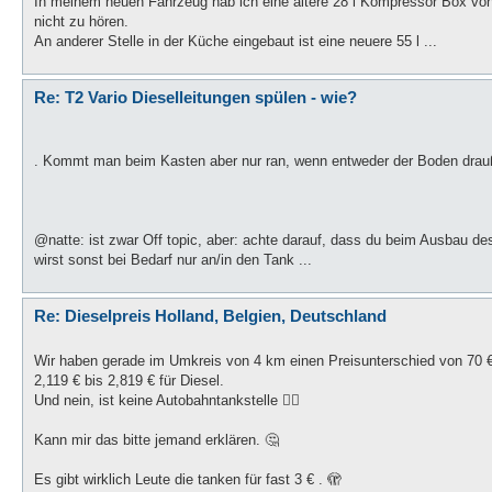
In meinem neuen Fahrzeug hab ich eine ältere 28 l Kompressor Box von
nicht zu hören.
An anderer Stelle in der Küche eingebaut ist eine neuere 55 l ...
Re: T2 Vario Dieselleitungen spülen - wie?
. Kommt man beim Kasten aber nur ran, wenn entweder der Boden drauße
@natte: ist zwar Off topic, aber: achte darauf, dass du beim Ausbau d
wirst sonst bei Bedarf nur an/in den Tank ...
Re: Dieselpreis Holland, Belgien, Deutschland
Wir haben gerade im Umkreis von 4 km einen Preisunterschied von 70 €
2,119 € bis 2,819 € für Diesel.
Und nein, ist keine Autobahntankstelle ☝🏻
Kann mir das bitte jemand erklären. 🤔
Es gibt wirklich Leute die tanken für fast 3 € . 🫣