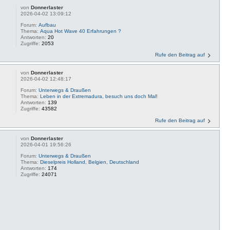
von
Donnerlaster
2026-04-02 13:09:12
Forum:
Aufbau
Thema:
Aqua Hot Wave 40 Erfahrungen ?
Antworten:
20
Zugriffe:
2053
Rufe den Beitrag auf
von
Donnerlaster
2026-04-02 12:48:17
Forum:
Unterwegs & Draußen
Thema:
Leben in der Extremadura, besuch uns doch Mal!
Antworten:
139
Zugriffe:
43582
Rufe den Beitrag auf
von
Donnerlaster
2026-04-01 19:56:26
Forum:
Unterwegs & Draußen
Thema:
Dieselpreis Holland, Belgien, Deutschland
Antworten:
174
Zugriffe:
24071