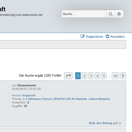
ft
Suche
Erwei
terstützung von www.noris.net
Registrieren
Anmelden
Seite
1
von
44
1
2
3
4
5
44
Nä
Die Suche ergab 1320 Treffer
…
von
Donnerlaster
2026-08-07 13:02:35
Forum:
Angebote
Thema:
1 x Ultimatron France LiFePO4 150 Ah Batterie. Lithium-Batterie
Antworten:
0
Zugriffe:
32
Rufe den Beitrag auf