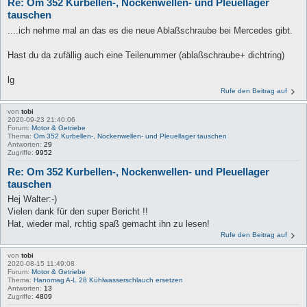
Re: Om 352 Kurbellen-, Nockenwellen- und Pleuellager
tauschen
....ich nehme mal an das es die neue Ablaßschraube bei Mercedes gibt.
Hast du da zufällig auch eine Teilenummer (ablaßschraube+ dichtring)
lg
Rufe den Beitrag auf
von
tobi
2020-09-23 21:40:06
Forum:
Motor & Getriebe
Thema:
Om 352 Kurbellen-, Nockenwellen- und Pleuellager tauschen
Antworten:
29
Zugriffe:
9952
Re: Om 352 Kurbellen-, Nockenwellen- und Pleuellager
tauschen
Hej Walter:-)
Vielen dank für den super Bericht !!
Hat, wieder mal, rchtig spaß gemacht ihn zu lesen!
Rufe den Beitrag auf
von
tobi
2020-08-15 11:49:08
Forum:
Motor & Getriebe
Thema:
Hanomag A-L 28 Kühlwasserschlauch ersetzen
Antworten:
13
Zugriffe:
4809