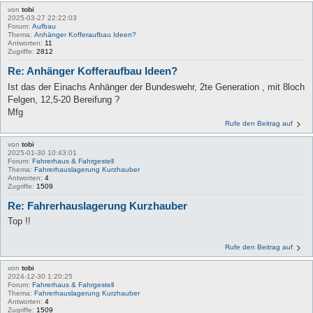
von
tobi
2025-03-27 22:22:03
Forum:
Aufbau
Thema:
Anhänger Kofferaufbau Ideen?
Antworten:
11
Zugriffe:
2812
Re: Anhänger Kofferaufbau Ideen?
Ist das der Einachs Anhänger der Bundeswehr, 2te Generation , mit 8loch
Felgen, 12,5-20 Bereifung ?
Mfg
Rufe den Beitrag auf
von
tobi
2025-01-30 10:43:01
Forum:
Fahrerhaus & Fahrgestell
Thema:
Fahrerhauslagerung Kurzhauber
Antworten:
4
Zugriffe:
1509
Re: Fahrerhauslagerung Kurzhauber
Top !!
Rufe den Beitrag auf
von
tobi
2024-12-30 1:20:25
Forum:
Fahrerhaus & Fahrgestell
Thema:
Fahrerhauslagerung Kurzhauber
Antworten:
4
Zugriffe:
1509