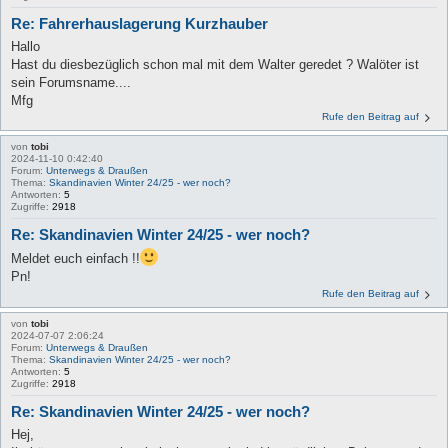
Re: Fahrerhauslagerung Kurzhauber
Hallo
Hast du diesbezüglich schon mal mit dem Walter geredet ? Walöter ist
sein Forumsname....
Mfg
Rufe den Beitrag auf
von
tobi
2024-11-10 0:42:40
Forum:
Unterwegs & Draußen
Thema:
Skandinavien Winter 24/25 - wer noch?
Antworten:
5
Zugriffe:
2918
Re: Skandinavien Winter 24/25 - wer noch?
Meldet euch einfach !!
Pn!
Rufe den Beitrag auf
von
tobi
2024-07-07 2:06:24
Forum:
Unterwegs & Draußen
Thema:
Skandinavien Winter 24/25 - wer noch?
Antworten:
5
Zugriffe:
2918
Re: Skandinavien Winter 24/25 - wer noch?
Hej,