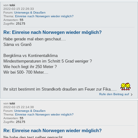
von
tobi
2022-02-15 22:26:33
Forum:
Unterwegs & Draußen
Thema:
Einreise nach Norwegen wieder möglich?
Antworten:
55
Zugriffe:
25175
Re: Einreise nach Norwegen wieder möglich?
Habe gerade mal eben geschaut....
Särna vs Granõ
Bergklima vs Kontinentalklima
Mindesttemperaturen im Schnitt 5 Grad weniger ?
Wie hoch liegt ihr 250 Meter ?
Wir bei 500- 700 Meter....
Ihr sitzt bestimmt im Strandkorb draußen am Feuer zur Fika.....
Rufe den Beitrag auf
von
tobi
2022-02-15 22:14:38
Forum:
Unterwegs & Draußen
Thema:
Einreise nach Norwegen wieder möglich?
Antworten:
55
Zugriffe:
25175
Re: Einreise nach Norwegen wieder möglich?
Ne habe den test selber gemacht....