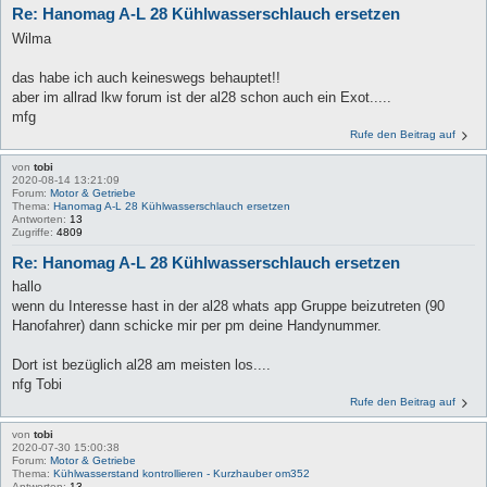
Re: Hanomag A-L 28 Kühlwasserschlauch ersetzen
Wilma
das habe ich auch keineswegs behauptet!!
aber im allrad lkw forum ist der al28 schon auch ein Exot.....
mfg
Rufe den Beitrag auf
von
tobi
2020-08-14 13:21:09
Forum:
Motor & Getriebe
Thema:
Hanomag A-L 28 Kühlwasserschlauch ersetzen
Antworten:
13
Zugriffe:
4809
Re: Hanomag A-L 28 Kühlwasserschlauch ersetzen
hallo
wenn du Interesse hast in der al28 whats app Gruppe beizutreten (90
Hanofahrer) dann schicke mir per pm deine Handynummer.
Dort ist bezüglich al28 am meisten los....
nfg Tobi
Rufe den Beitrag auf
von
tobi
2020-07-30 15:00:38
Forum:
Motor & Getriebe
Thema:
Kühlwasserstand kontrollieren - Kurzhauber om352
Antworten:
13