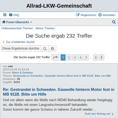
Allrad-LKW-Gemeinschaft
FAQ
Registrieren
Anmelden
S
Foren-Übersicht
Unbeantwortete Themen
Aktive Themen
u
Die Suche ergab 232 Treffer
c
h
Zur erweiterten Suche
e
Suche
Erweiterte Suche
Seite
1
von
8
1
2
3
4
5
8
Nächste
Die Suche ergab 232 Treffer
…
von
tobi
2025-10-05 21:43:43
Forum:
Motor & Getriebe
Thema:
Gestrandet in Schweden. Gaswelle hinterm Motor fest in MB 911B. Bitte um Hilfe
Antworten:
38
Zugriffe:
9433
Re: Gestrandet in Schweden. Gaswelle hinterm Motor fest in
MB 911B. Bitte um Hilfe
Und vor allem wenn die Welle nach WD40 Behandlung wieder freigängig
ist, die Welle mit einen Langzeitschmierstoff behandeln.
Sonst kommt der ganze Scheiss in näherer Zukunft wieder....
Rufe den Beitrag auf