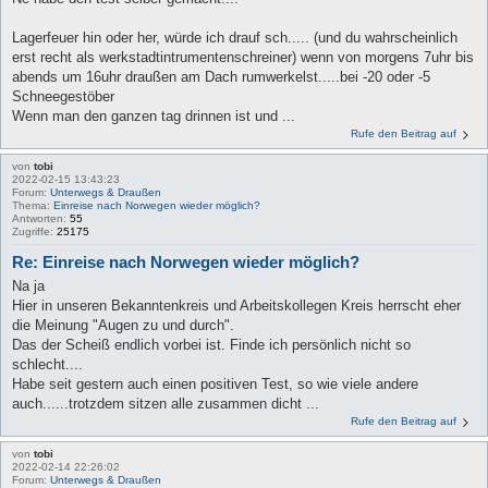
Lagerfeuer hin oder her, würde ich drauf sch..... (und du wahrscheinlich
erst recht als werkstadtintrumentenschreiner) wenn von morgens 7uhr bis
abends um 16uhr draußen am Dach rumwerkelst.....bei -20 oder -5
Schneegestöber
Wenn man den ganzen tag drinnen ist und ...
Rufe den Beitrag auf
von
tobi
2022-02-15 13:43:23
Forum:
Unterwegs & Draußen
Thema:
Einreise nach Norwegen wieder möglich?
Antworten:
55
Zugriffe:
25175
Re: Einreise nach Norwegen wieder möglich?
Na ja
Hier in unseren Bekanntenkreis und Arbeitskollegen Kreis herrscht eher
die Meinung "Augen zu und durch".
Das der Scheiß endlich vorbei ist. Finde ich persönlich nicht so
schlecht....
Habe seit gestern auch einen positiven Test, so wie viele andere
auch......trotzdem sitzen alle zusammen dicht ...
Rufe den Beitrag auf
von
tobi
2022-02-14 22:26:02
Forum:
Unterwegs & Draußen