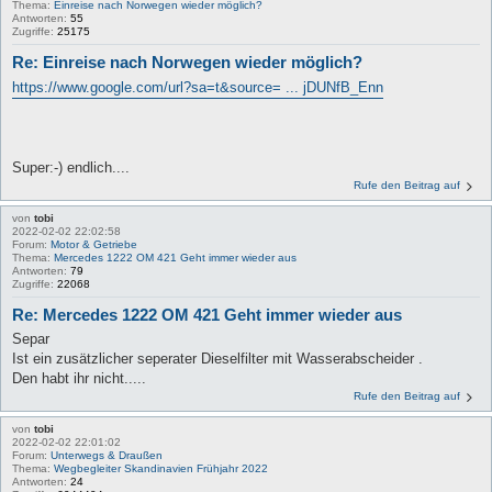
Thema:
Einreise nach Norwegen wieder möglich?
Antworten:
55
Zugriffe:
25175
Re: Einreise nach Norwegen wieder möglich?
https://www.google.com/url?sa=t&source= ... jDUNfB_Enn
Super:-) endlich....
Rufe den Beitrag auf
von
tobi
2022-02-02 22:02:58
Forum:
Motor & Getriebe
Thema:
Mercedes 1222 OM 421 Geht immer wieder aus
Antworten:
79
Zugriffe:
22068
Re: Mercedes 1222 OM 421 Geht immer wieder aus
Separ
Ist ein zusätzlicher seperater Dieselfilter mit Wasserabscheider .
Den habt ihr nicht.....
Rufe den Beitrag auf
von
tobi
2022-02-02 22:01:02
Forum:
Unterwegs & Draußen
Thema:
Wegbegleiter Skandinavien Frühjahr 2022
Antworten:
24