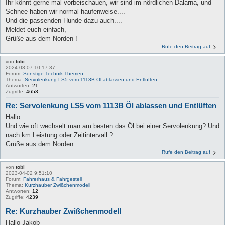
Ihr könnt gerne mal vorbeischauen, wir sind im nördlichen Dalarna, und
Schnee haben wir normal haufenweise....
Und die passenden Hunde dazu auch....
Meldet euch einfach,
Grüße aus dem Norden !
Rufe den Beitrag auf
von
tobi
2024-03-07 10:17:37
Forum:
Sonstige Technik-Themen
Thema:
Servolenkung LS5 vom 1113B Öl ablassen und Entlüften
Antworten:
21
Zugriffe:
4653
Re: Servolenkung LS5 vom 1113B Öl ablassen und Entlüften
Hallo
Und wie oft wechselt man am besten das Öl bei einer Servolenkung? Und
nach km Leistung oder Zeitintervall ?
Grüße aus dem Norden
Rufe den Beitrag auf
von
tobi
2023-04-02 9:51:10
Forum:
Fahrerhaus & Fahrgestell
Thema:
Kurzhauber Zwißchenmodell
Antworten:
12
Zugriffe:
4239
Re: Kurzhauber Zwißchenmodell
Hallo Jakob