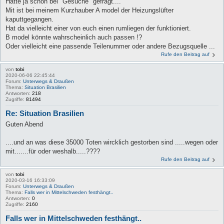
Hatte ja schon bei "Gesuche" gefragt....
Mit ist bei meinem Kurzhauber A model der Heizungslüfter
kaputtgegangen.
Hat da vielleicht einer von euch einen rumliegen der funktioniert.
B model könnte wahrscheinlich auch passen !?
Oder vielleicht eine passende Teilenummer oder andere Bezugsquelle ...
Rufe den Beitrag auf
von
tobi
2020-06-06 22:45:44
Forum:
Unterwegs & Draußen
Thema:
Situation Brasilien
Antworten:
218
Zugriffe:
81494
Re: Situation Brasilien
Guten Abend
....und an was diese 35000 Toten wircklich gestorben sind .....wegen oder
mit.......für oder weshalb.....????
Rufe den Beitrag auf
von
tobi
2020-03-16 16:33:09
Forum:
Unterwegs & Draußen
Thema:
Falls wer in Mittelschweden festhängt..
Antworten:
0
Zugriffe:
2160
Falls wer in Mittelschweden festhängt..