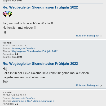
Zugriffe:
6944404
Re: Wegbegleiter Skandinavien Frühjahr 2022
Ja , war wirklich ne schöne Woche !!
Hoffentlich mal wieder !!
Lg
Rufe den Beitrag auf
von
tobi
2022-01-08 12:19:23
Forum:
Unterwegs & Draußen
Thema:
Wegbegleiter Skandinavien Frühjahr 2022
Antworten:
24
Zugriffe:
6944404
Re: Wegbegleiter Skandinavien Frühjahr 2022
Hej
Falls ihr in der Ecke Dalarna seid könnt ihr gerne mal auf einen
Lagerfeuerabend vorbeikommen.....
Tobi
Rufe den Beitrag auf
von
tobi
2021-12-19 20:56:20
Forum:
Unterwegs & Draußen
Thema:
Motorhome in USA Mieten, Erfahrung ?
Antworten:
21