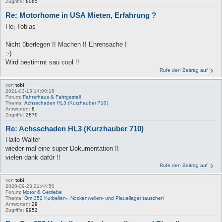
Zugriffe:
8065
Re: Motorhome in USA Mieten, Erfahrung ?
Hej Tobias
Nicht überlegen !! Machen !! Ehrensache !
:-)
Wird bestimmt sau cool !!
Rufe den Beitrag auf
von
tobi
2021-03-13 14:00:16
Forum:
Fahrerhaus & Fahrgestell
Thema:
Achsschaden HL3 (Kurzhauber 710)
Antworten:
6
Zugriffe:
2870
Re: Achsschaden HL3 (Kurzhauber 710)
Hallo Walter
wieder mal eine super Dokumentation !!
vielen dank dafür !!
Rufe den Beitrag auf
von
tobi
2020-09-23 21:44:50
Forum:
Motor & Getriebe
Thema:
Om 352 Kurbellen-, Nockenwellen- und Pleuellager tauschen
Antworten:
29
Zugriffe:
9952