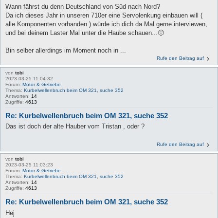
Wann fährst du denn Deutschland von Süd nach Nord?
Da ich dieses Jahr in unseren 710er eine Servolenkung einbauen will (
alle Komponenten vorhanden ) würde ich dich da Mal gerne interviewen,
und bei deinem Laster Mal unter die Haube schauen...🙂
Bin selber allerdings im Moment noch in ...
Rufe den Beitrag auf
von
tobi
2023-03-25 11:04:32
Forum:
Motor & Getriebe
Thema:
Kurbelwellenbruch beim OM 321, suche 352
Antworten:
14
Zugriffe:
4613
Re: Kurbelwellenbruch beim OM 321, suche 352
Das ist doch der alte Hauber vom Tristan , oder ?
Rufe den Beitrag auf
von
tobi
2023-03-25 11:03:23
Forum:
Motor & Getriebe
Thema:
Kurbelwellenbruch beim OM 321, suche 352
Antworten:
14
Zugriffe:
4613
Re: Kurbelwellenbruch beim OM 321, suche 352
Hej