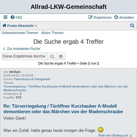
Allrad-LKW-Gemeinschaft
FAQ
Registrieren
Anmelden
S
Foren-Übersicht
Unbeantwortete Themen
Aktive Themen
u
Die Suche ergab 4 Treffer
c
h
Zur erweiterten Suche
e
Suche
Erweiterte Suche
Die Suche ergab 4 Treffer • Seite
1
von
1
von
dm3jan
2026-06-02 19:16:05
Forum:
Fahrerhaus & Fahrgestell
Thema:
Türverriegelung / Türöffner Kurzhauber A-Modell demontieren oder das Märchen von der
Madenschraube
Antworten:
2
Zugriffe:
678
Re: Türverriegelung / Türöffner Kurzhauber A-Modell
demontieren oder das Märchen von der Madenschraube
Vielen Dank!
Was ein Zufall, hatte genau heute morgen die Frage.
Rufe den Beitrag auf