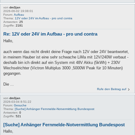
von
dm3jan
2026-06-02 19:08:01
Forum:
Aufbau
Thema:
12V oder 24V im Aufbau - pro und contra
Antworten:
25
Zugriffe:
2181
Re: 12V oder 24V im Aufbau - pro und contra
Hallo,
auch wenn das nicht direkt deine Frage nach 12V oder 24V beantwortet,
in meinem Hauber ist eine sehr schwache LiMa mit 12V/240W verbaut -
deshalb bin ich direkt auf ein System mit 48V Akku (5kWh) + 230V
Wechselrichter (Victron Multiplus 3000 ,5000W Peak für 10 Minuten)
gegangen.
Die ...
Rufe den Beitrag auf
von
dm3jan
2026-03-04 8:51:22
Forum:
Gesuche
Thema:
[Suche] Anhänger Fernmelde-Notvermittlung Bundespost
Antworten:
0
Zugriffe:
521
[Suche] Anhänger Fernmelde-Notvermittlung Bundespost
Hallo,