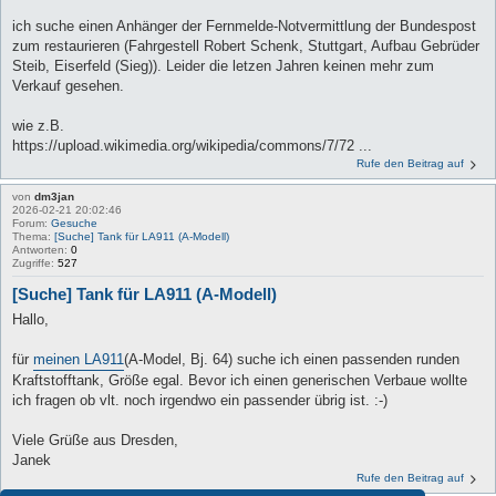
ich suche einen Anhänger der Fernmelde-Notvermittlung der Bundespost
zum restaurieren (Fahrgestell Robert Schenk, Stuttgart, Aufbau Gebrüder
Steib, Eiserfeld (Sieg)). Leider die letzen Jahren keinen mehr zum
Verkauf gesehen.
wie z.B.
https://upload.wikimedia.org/wikipedia/commons/7/72 ...
Rufe den Beitrag auf
von
dm3jan
2026-02-21 20:02:46
Forum:
Gesuche
Thema:
[Suche] Tank für LA911 (A-Modell)
Antworten:
0
Zugriffe:
527
[Suche] Tank für LA911 (A-Modell)
Hallo,
für
meinen LA911
(A-Model, Bj. 64) suche ich einen passenden runden
Kraftstofftank, Größe egal. Bevor ich einen generischen Verbaue wollte
ich fragen ob vlt. noch irgendwo ein passender übrig ist. :-)
Viele Grüße aus Dresden,
Janek
Rufe den Beitrag auf